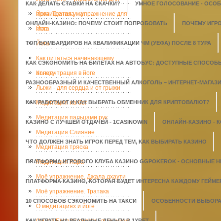
КАК ДЕЛАТЬ СТАВКИ НА СКАЧКИ?
УМНОЕ ГОЛОСОВАНИЕ - ОСО
прочищения ума.
Йога. Тратака – упражнение для
ОНЛАЙН-КАЗИНО: ПОЧЕМУ СТОИТ ПОПРОБОВАТЬ
ПОЧЕМУ ИГР
глаз
Йога
ТОП БОМБАРДИРОВ НА КВАЛИФИКАЦИИ ЧМ (УЕФА) ПОСЛЕ 8 ТУРА
Йога
Как питаться начинающему
КАК СЭКОНОМИТЬ НА БИЛЕТАХ НА АВТОБУС: ДОСТУПНЫЕ СПОСОБ
атлету
Концентрация в йоге
РАЗНООБРАЗНЫЙ И КАЧЕСТВЕННЫЙ АЛКОГОЛЬ – ИНТЕРНЕТ-МАГАЗИН
Лыжи - для сердца и от грыжи
КАК РАБОТАЮТ И КАК ВЫБРАТЬ ОБМЕННИК ДЛЯ КРИПТОВАЛЮТ?
Медитация на бег
Медитация пальцами рук
КАЗИНО С ЛУЧШЕЙ ОТДАЧЕЙ - 1СASINOWIN
ОНЛАЙН-КАЗИНО - 
Медитация Слияние
ЧТО ДОЛЖЕН ЗНАТЬ ИГРОК ПЕРЕД ТЕМ, КАК ВЫБИРАТЬ КАЗИНО
Медитация тряска
ПЛАТФОРМА ИГРОВОГО КЛУБА КАЗИНО GGPOKEROK - ОСНОВНЫЕ 
Медитация Хара
Моё упражнение. Джала дхаути
ПЛАТФОРМА КАЗИНО, КОТОРАЯ БУДЕТ ИНТЕРЕСНА КАЖДОМУ ГЕЙМЕ
Моё упражнение. Тратака
10 СПОСОБОВ СЭКОНОМИТЬ НА ТАКСИ
ОСОБЕННОСТИ ВЫБОРА 
О медитациях и йоге
КАК ИГРАТЬ НА РЕАЛЬНЫЕ ДЕНЬГИ В 1XBET