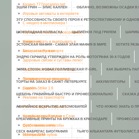
Казино 777joycasino.net
ЭШЛИ ГРИН — ЭЛИС КАЛЛЕН
ОБЛАЧНО, ВОЗМОЖНЫ ОСАДКИ В В
Игровые автоматы в интернете
ЭТУ СПОСОБНОСТЬ СВОЕГО ГЕРОЯ К РЕТРОСПЕКТИВНОМУ И ОДНО
C нищего в миллионера !
ШОКОЛАДНАЯ КОЛБАСКА
Игровые автоматы, проверенные
ЦЫПЛЁНОК ПОД ГРИЛЕМ
ШАРИК
временем.
Учимся играть и выигрывать в
ЭСТОНСКАЯ МАФИЯ - САМАЯ ЗЛАЯ МАФИЯ В МИРЕ
ХОТИТЕ РАЗ
аппаратах Вулкан
Безопасность в спорте
ЭНДРЮ ГАРФИЛД УТВЕРЖДЕН НА РОЛЬ ФОТОГРАФА 30-Х ГОДОВ
Здоровые связки и суставы-легко!
ЭММА СТОУН: НОВАЯ ГОЛЛИВУДСКАЯ IT-GIRL
Правильное вечернее платье-
КАК ВЫБРАТЬ ПАЛ
полвина успеха женщины
Посудомоечные машины в
ТОРТЫ НА ЗАКАЗ В САНКТ-ПЕТЕРБУРГЕ
АККУМУЛЯТОРЫ
К
радость.
Counter-Strike 1.6
ЩЕБЕНЬ ГРАВИЙНЫЙ БЫСТРО И ПРОФЕССИОНАЛЬНО
СКАЗКА 
Реклама на транспорте
АВАРИЙНОЕ ВСКРЫТИЕ АВТОМОБИЛЕЙ
На что следует обратить
ЧТО НУЖНО ЗНАТЬ О П
внимание при покупке
Незабываемый отдых в Сочи
КРЕАТИВНЫЕ ПРИНТЫ НА КРУЖКАХ В КРАСНОДАРЕ
ПРОФЕССИО
футбольного мяча
Современные способы
СЕСК ФАБРЕГАС БИОГРАФИЯ
ТЬЯГО АЛЬКАНТАРА ФУТБОЛИСТ,
отбеливания зубов.
Мантра АУМ