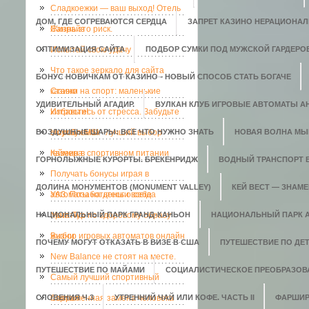
Сладкоежки — ваш выход! Отель
ДОМ, ГДЕ СОГРЕВАЮТСЯ СЕРДЦА
ЗАПРЕТ КАЗИНО НЕРАЦИОНАЛ
Санрайз
Жизнь это риск.
ОПТИМИЗАЦИЯ САЙТА
Испытай свою удачу
ПОДБОР СУМКИ ПОД МУЖСКОЙ ГАРДЕРО
Что такое зеркало для сайта
БОНУС НОВИЧКАМ ОТ КАЗИНО - НОВЫЙ СПОСОБ СТАТЬ БОГАЧЕ
казино
Ставки на спорт: маленькие
УДИВИТЕЛЬНЫЙ АГАДИР.
ВУЛКАН КЛУБ ИГРОВЫЕ АВТОМАТЫ АН
хитрости!
Избавьтесь от стресса. Забудьте
ВОЗДУШНЫЕ ШАРЫ: ВСЕ ЧТО НУЖНО ЗНАТЬ
о проблемах
Ноутбук MSI - лучший выбор
НОВАЯ ВОЛНА МЫ
геймера
Казеин в спортивном питании
ГОРНОЛЫЖНЫЕ КУРОРТЫ. БРЕКЕНРИДЖ
ВОДНЫЙ ТРАНСПОРТ 
Получать бонусы играя в
ДОЛИНА МОНУМЕНТОВ (MONUMENT VALLEY)
КЕЙ ВЕСТ — ЗНАМ
автоматы на деньги всегда
УАЗ. Позаботьтесь о себе
НАЦИОНАЛЬНЫЙ ПАРК ГРАНД-КАНЬОН
приятно.
Мега-Тур по здоровому образу
НАЦИОНАЛЬНЫЙ ПАРК 
жизни
Выбор игровых автоматов онлайн
ПОЧЕМУ МОГУТ ОТКАЗАТЬ В ВИЗЕ В США
ПУТЕШЕСТВИЕ ПО ДЕ
New Balance не стоят на месте.
ПУТЕШЕСТВИЕ ПО МАЙАМИ
СОЦИАЛИСТИЧЕСКОЕ ПРЕОБРАЗОВ
Самый лучший спортивный
СЛОВЕНИЯ Ч.3
портал
Современная замена человека
УТРЕННИЙ ЧАЙ ИЛИ КОФЕ. ЧАСТЬ II
ФАРШИР