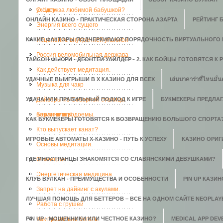
уходом за любимой бабушкой?
О Цигун
ОНЛАЙН КАЗИНО - ПРАКТИЧЕСКАЯ СТОРОНА АЗАРТА
РЕЙТИНГ 
Энергия всего сущего
КАКИЕ ФАКТОРЫ ПОДЧЕРКИВАЮТ ПОРЯДОЧНОСТЬ ВИРТУАЛЬНОГО 
Исцеление внутренней улыбкой
Россия веломобильная держава
ТАЙСОН ФЬЮРИ - ДЕОНТЕЙ УАЙЛДЕР - 2. КАК БОЙЦЫ ГОТОВЯТСЯ К
Как действует медитация.
УДАЧНЫЕ ВЫИГРЫШИ В X КАЗИНО ДЛЯ ВСЕХ
เล่นบาคาร่าที่ไหนมั่น
Музыка для чакр
УДАЧА ИЛИ ПРАВИЛЬНЫЙ ПОДХОД К ИГРЕ
Дайверы из Северной столицы
БУКМЕКЕРЫ ПРЕДЛАГ
почистили водоемы.
Баранки гну!
КАК БУКМЕКЕРЫ ГОТОВЯТСЯ К ВОЗВРАЩЕНИЮ БОЛЬШОГО СПОРТА
Кто выпускает канат?
ИГРОВЫЕ АВТОМАТЫ Х-КАЗИНО - ПУТЬ К УСПЕХУ
КАЗИНО ОРИГИ
Основы медитации.
ГДЕ ИНОСТРАНЦЫ ЗНАКОМЯТСЯ СО СЛАВЯНСКИМИ ДЕВУШКАМИ?
О мантрах
Энергетическая медицина
КЛУБ ВУЛКАН - ПРЕИМУЩЕСТВА И ОСОБЕННОСТИ
PIN UP КАЗИ
Запрет на дайвинг с акулами.
ЛУЧШАЯ ПОМОЩЬ ДЛЯ БЕТТЕРОВ – ВСЕ НА ОДНОМ САЙТЕ NEOPLAY
Работа с грушей
PIN UP - МОШЕННИКИ ИЛИ ЧЕСТНОЕ КАЗИНО?
Как правильно бегать
MEDICAL APP DE