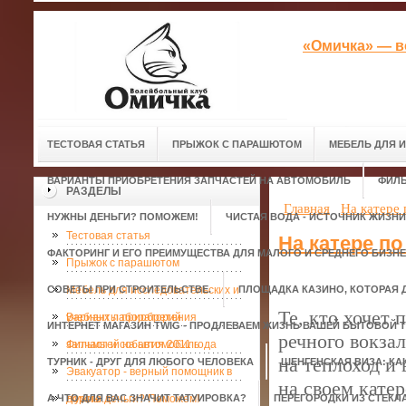
«Омичка» — в
ТЕСТОВАЯ СТАТЬЯ
ПРЫЖОК С ПАРАШЮТОМ
МЕБЕЛЬ ДЛЯ 
ВАРИАНТЫ ПРИОБРЕТЕНИЯ ЗАПЧАСТЕЙ НА АВТОМОБИЛЬ
ФИЛЬ
РАЗДЕЛЫ
Главная
На катере 
НУЖНЫ ДЕНЬГИ? ПОМОЖЕМ!
ЧИСТАЯ ВОДА - ИСТОЧНИК ЖИЗНИ
Тестовая статья
На катере по
ФАКТОРИНГ И ЕГО ПРЕИМУЩЕСТВА ДЛЯ МАЛОГО И СРЕДНЕГО БИЗН
Прыжок с парашютом
СОВЕТЫ ПРИ СТРОИТЕЛЬСТВЕ.
Мебель для исследовательских и
ПЛОЩАДКА КАЗИНО, КОТОРАЯ 
Те, кто хочет 
учебных лабораторий
Варианты приобретения
ИНТЕРНЕТ МАГАЗИН TWIG - ПРОДЛЕВАЕМ ЖИЗНЬ ВАШЕЙ БЫТОВОЙ Т
речного вокза
запчастей на автомобиль
Фильмы и события 2011 года
на теплоход и
ТУРНИК - ДРУГ ДЛЯ ЛЮБОГО ЧЕЛОВЕКА
ШЕНГЕНСКАЯ ВИЗА: КА
Эвакуатор - верный помощник в
на своем катер
А ЧТО ДЛЯ ВАС ЗНАЧИТ ТАТУИРОВКА?
дороге.
Нужны деньги? Поможем!
ПЕРЕГОРОДКИ ИЗ СТЕКЛ