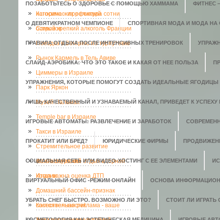
ПОЗАБОТЬТЕСЬ О ЗДОРОВЬЕ С ПОМОЩЬЮ ХАММАМА
ФИТНЕС 
исторических реликвий
Кагосима – префектура сотни
О ДЕВЯТИКРАТНОМ ЧЕМПИОНЕ
СПОРТИВНАЯ МОДА И МОДА НА
островов
Самый крепкий алкоголь Франции
ПРАВИЛА ОТДЫХА ПОСЛЕ ИНТЕНСИВНЫХ ТРЕНИРОВОК
Поездка в Венгрию по турпутевке
УПРАЖН
Рынок Кармель в Тель Авиве
СЛАЙД-АЭРОБИКА: ЧТО ЭТО ТАКОЕ И КАКАЯ ОТ НЕЕ ПОЛЬЗА
П
Циммеры в Израиле
УПРАЖНЕНИЯ, КОТОРЫЕ ПОМОГУТ СОЗДАТЬ ИДЕАЛЬНЫЕ ЯГОДИЦЫ
Парк Яркон
ЛИШЬ КАЧЕСТВЕННЫЙ И УЗНАВАЕМЫЙ КАНАЛ, ПРИВЕДЕТ К УСПЕХУ 
Музей Пальмах
Temple bar в Израиле
ИГРОВЫЕ АВТОМАТЫ: РАЗВЛЕЧЕНИЕ И ЗАРАБОТОК
СОВРЕМЕН
Такси в Израиле
ПРОКАТИТ ИЛИ БРЕД?
ЮРИДИЧЕСКИЕ ФИРМЫ
ПРОДВИЖЕН
Стремительное развитие
СОЦИАЛЬНАЯ СЕТЬ ИЛИ ВИДЕО-ХОСТИНГ С ЕЕ ЭЛЕМЕНТАМИ
кальянокурения
Фантастический отдых в горной
ИС
Италии
Когда важна оценка ДТП
ВИРТУАЛЬНЫЙ ОФИС -РЕЖИМ ОНЛАЙН
ОСНОВА ИНФОРМАЦИОН
Домашний бассейн-признак
УБРАТЬ СНЕГ БЫСТРО. ВОЗМОЖНО ЛИ ЭТО?
СТОИТ ЛИ ИГРАТЬ
состоятельности!
Качественная реклама - ваше
КОСМЕТОЛОГИЯ КАК ЭСТЕТИЧЕСКАЯ МЕДИЦИНА
ИГРОВЫЕ АВ