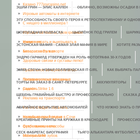
Казино 777joycasino.net
ЭШЛИ ГРИН — ЭЛИС КАЛЛЕН
ОБЛАЧНО, ВОЗМОЖНЫ ОСАДКИ В В
Игровые автоматы в интернете
ЭТУ СПОСОБНОСТЬ СВОЕГО ГЕРОЯ К РЕТРОСПЕКТИВНОМУ И ОДНО
C нищего в миллионера !
ШОКОЛАДНАЯ КОЛБАСКА
Игровые автоматы, проверенные
ЦЫПЛЁНОК ПОД ГРИЛЕМ
ШАРИК
временем.
Учимся играть и выигрывать в
ЭСТОНСКАЯ МАФИЯ - САМАЯ ЗЛАЯ МАФИЯ В МИРЕ
ХОТИТЕ РАЗ
аппаратах Вулкан
Безопасность в спорте
ЭНДРЮ ГАРФИЛД УТВЕРЖДЕН НА РОЛЬ ФОТОГРАФА 30-Х ГОДОВ
Здоровые связки и суставы-легко!
ЭММА СТОУН: НОВАЯ ГОЛЛИВУДСКАЯ IT-GIRL
Правильное вечернее платье-
КАК ВЫБРАТЬ ПАЛ
полвина успеха женщины
Посудомоечные машины в
ТОРТЫ НА ЗАКАЗ В САНКТ-ПЕТЕРБУРГЕ
АККУМУЛЯТОРЫ
К
радость.
Counter-Strike 1.6
ЩЕБЕНЬ ГРАВИЙНЫЙ БЫСТРО И ПРОФЕССИОНАЛЬНО
СКАЗКА 
Реклама на транспорте
АВАРИЙНОЕ ВСКРЫТИЕ АВТОМОБИЛЕЙ
На что следует обратить
ЧТО НУЖНО ЗНАТЬ О П
внимание при покупке
Незабываемый отдых в Сочи
КРЕАТИВНЫЕ ПРИНТЫ НА КРУЖКАХ В КРАСНОДАРЕ
ПРОФЕССИО
футбольного мяча
Современные способы
СЕСК ФАБРЕГАС БИОГРАФИЯ
ТЬЯГО АЛЬКАНТАРА ФУТБОЛИСТ,
отбеливания зубов.
Мантра АУМ