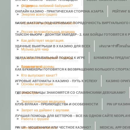
уходом за любимой бабушкой?
О Цигун
ОНЛАЙН КАЗИНО - ПРАКТИЧЕСКАЯ СТОРОНА АЗАРТА
РЕЙТИНГ 
Энергия всего сущего
КАКИЕ ФАКТОРЫ ПОДЧЕРКИВАЮТ ПОРЯДОЧНОСТЬ ВИРТУАЛЬНОГО 
Исцеление внутренней улыбкой
Россия веломобильная держава
ТАЙСОН ФЬЮРИ - ДЕОНТЕЙ УАЙЛДЕР - 2. КАК БОЙЦЫ ГОТОВЯТСЯ К
Как действует медитация.
УДАЧНЫЕ ВЫИГРЫШИ В X КАЗИНО ДЛЯ ВСЕХ
เล่นบาคาร่าที่ไหนมั่น
Музыка для чакр
УДАЧА ИЛИ ПРАВИЛЬНЫЙ ПОДХОД К ИГРЕ
Дайверы из Северной столицы
БУКМЕКЕРЫ ПРЕДЛАГ
почистили водоемы.
Баранки гну!
КАК БУКМЕКЕРЫ ГОТОВЯТСЯ К ВОЗВРАЩЕНИЮ БОЛЬШОГО СПОРТА
Кто выпускает канат?
ИГРОВЫЕ АВТОМАТЫ Х-КАЗИНО - ПУТЬ К УСПЕХУ
КАЗИНО ОРИГИ
Основы медитации.
ГДЕ ИНОСТРАНЦЫ ЗНАКОМЯТСЯ СО СЛАВЯНСКИМИ ДЕВУШКАМИ?
О мантрах
Энергетическая медицина
КЛУБ ВУЛКАН - ПРЕИМУЩЕСТВА И ОСОБЕННОСТИ
PIN UP КАЗИ
Запрет на дайвинг с акулами.
ЛУЧШАЯ ПОМОЩЬ ДЛЯ БЕТТЕРОВ – ВСЕ НА ОДНОМ САЙТЕ NEOPLAY
Работа с грушей
PIN UP - МОШЕННИКИ ИЛИ ЧЕСТНОЕ КАЗИНО?
Как правильно бегать
MEDICAL APP DE