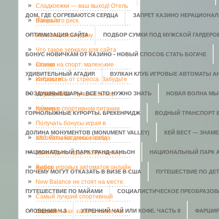
Сладкоежки — ваш выход! Отель
ДОМ, ГДЕ СОГРЕВАЮТСЯ СЕРДЦА
ЗАПРЕТ КАЗИНО НЕРАЦИОНАЛ
Санрайз
Жизнь это риск.
ОПТИМИЗАЦИЯ САЙТА
Испытай свою удачу
ПОДБОР СУМКИ ПОД МУЖСКОЙ ГАРДЕРО
Что такое зеркало для сайта
БОНУС НОВИЧКАМ ОТ КАЗИНО - НОВЫЙ СПОСОБ СТАТЬ БОГАЧЕ
казино
Ставки на спорт: маленькие
УДИВИТЕЛЬНЫЙ АГАДИР.
ВУЛКАН КЛУБ ИГРОВЫЕ АВТОМАТЫ АН
хитрости!
Избавьтесь от стресса. Забудьте
ВОЗДУШНЫЕ ШАРЫ: ВСЕ ЧТО НУЖНО ЗНАТЬ
о проблемах
Ноутбук MSI - лучший выбор
НОВАЯ ВОЛНА МЫ
геймера
Казеин в спортивном питании
ГОРНОЛЫЖНЫЕ КУРОРТЫ. БРЕКЕНРИДЖ
ВОДНЫЙ ТРАНСПОРТ 
Получать бонусы играя в
ДОЛИНА МОНУМЕНТОВ (MONUMENT VALLEY)
КЕЙ ВЕСТ — ЗНАМ
автоматы на деньги всегда
УАЗ. Позаботьтесь о себе
НАЦИОНАЛЬНЫЙ ПАРК ГРАНД-КАНЬОН
приятно.
Мега-Тур по здоровому образу
НАЦИОНАЛЬНЫЙ ПАРК 
жизни
Выбор игровых автоматов онлайн
ПОЧЕМУ МОГУТ ОТКАЗАТЬ В ВИЗЕ В США
ПУТЕШЕСТВИЕ ПО ДЕ
New Balance не стоят на месте.
ПУТЕШЕСТВИЕ ПО МАЙАМИ
СОЦИАЛИСТИЧЕСКОЕ ПРЕОБРАЗОВ
Самый лучший спортивный
СЛОВЕНИЯ Ч.3
портал
Современная замена человека
УТРЕННИЙ ЧАЙ ИЛИ КОФЕ. ЧАСТЬ II
ФАРШИР