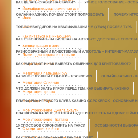
КАК ДЕЛАТЬ СТАВКИ НА СКАЧКИ?
УМНОЕ ГОЛОСОВАНИЕ - ОСО
прочищения ума.
Йога. Тратака – упражнение для
ОНЛАЙН-КАЗИНО: ПОЧЕМУ СТОИТ ПОПРОБОВАТЬ
ПОЧЕМУ ИГР
глаз
Йога
ТОП БОМБАРДИРОВ НА КВАЛИФИКАЦИИ ЧМ (УЕФА) ПОСЛЕ 8 ТУРА
Йога
Как питаться начинающему
КАК СЭКОНОМИТЬ НА БИЛЕТАХ НА АВТОБУС: ДОСТУПНЫЕ СПОСОБ
атлету
Концентрация в йоге
РАЗНООБРАЗНЫЙ И КАЧЕСТВЕННЫЙ АЛКОГОЛЬ – ИНТЕРНЕТ-МАГАЗИН
Лыжи - для сердца и от грыжи
КАК РАБОТАЮТ И КАК ВЫБРАТЬ ОБМЕННИК ДЛЯ КРИПТОВАЛЮТ?
Медитация на бег
Медитация пальцами рук
КАЗИНО С ЛУЧШЕЙ ОТДАЧЕЙ - 1СASINOWIN
ОНЛАЙН-КАЗИНО - 
Медитация Слияние
ЧТО ДОЛЖЕН ЗНАТЬ ИГРОК ПЕРЕД ТЕМ, КАК ВЫБИРАТЬ КАЗИНО
Медитация тряска
ПЛАТФОРМА ИГРОВОГО КЛУБА КАЗИНО GGPOKEROK - ОСНОВНЫЕ 
Медитация Хара
Моё упражнение. Джала дхаути
ПЛАТФОРМА КАЗИНО, КОТОРАЯ БУДЕТ ИНТЕРЕСНА КАЖДОМУ ГЕЙМЕ
Моё упражнение. Тратака
10 СПОСОБОВ СЭКОНОМИТЬ НА ТАКСИ
ОСОБЕННОСТИ ВЫБОРА 
О медитациях и йоге
КАК ИГРАТЬ НА РЕАЛЬНЫЕ ДЕНЬГИ В 1XBET