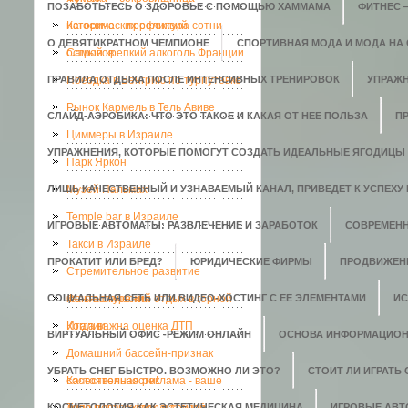
ПОЗАБОТЬТЕСЬ О ЗДОРОВЬЕ С ПОМОЩЬЮ ХАММАМА
ФИТНЕС 
исторических реликвий
Кагосима – префектура сотни
О ДЕВЯТИКРАТНОМ ЧЕМПИОНЕ
СПОРТИВНАЯ МОДА И МОДА НА
островов
Самый крепкий алкоголь Франции
ПРАВИЛА ОТДЫХА ПОСЛЕ ИНТЕНСИВНЫХ ТРЕНИРОВОК
Поездка в Венгрию по турпутевке
УПРАЖН
Рынок Кармель в Тель Авиве
СЛАЙД-АЭРОБИКА: ЧТО ЭТО ТАКОЕ И КАКАЯ ОТ НЕЕ ПОЛЬЗА
П
Циммеры в Израиле
УПРАЖНЕНИЯ, КОТОРЫЕ ПОМОГУТ СОЗДАТЬ ИДЕАЛЬНЫЕ ЯГОДИЦЫ
Парк Яркон
ЛИШЬ КАЧЕСТВЕННЫЙ И УЗНАВАЕМЫЙ КАНАЛ, ПРИВЕДЕТ К УСПЕХУ 
Музей Пальмах
Temple bar в Израиле
ИГРОВЫЕ АВТОМАТЫ: РАЗВЛЕЧЕНИЕ И ЗАРАБОТОК
СОВРЕМЕН
Такси в Израиле
ПРОКАТИТ ИЛИ БРЕД?
ЮРИДИЧЕСКИЕ ФИРМЫ
ПРОДВИЖЕН
Стремительное развитие
СОЦИАЛЬНАЯ СЕТЬ ИЛИ ВИДЕО-ХОСТИНГ С ЕЕ ЭЛЕМЕНТАМИ
кальянокурения
Фантастический отдых в горной
ИС
Италии
Когда важна оценка ДТП
ВИРТУАЛЬНЫЙ ОФИС -РЕЖИМ ОНЛАЙН
ОСНОВА ИНФОРМАЦИОН
Домашний бассейн-признак
УБРАТЬ СНЕГ БЫСТРО. ВОЗМОЖНО ЛИ ЭТО?
СТОИТ ЛИ ИГРАТЬ
состоятельности!
Качественная реклама - ваше
КОСМЕТОЛОГИЯ КАК ЭСТЕТИЧЕСКАЯ МЕДИЦИНА
ИГРОВЫЕ АВ