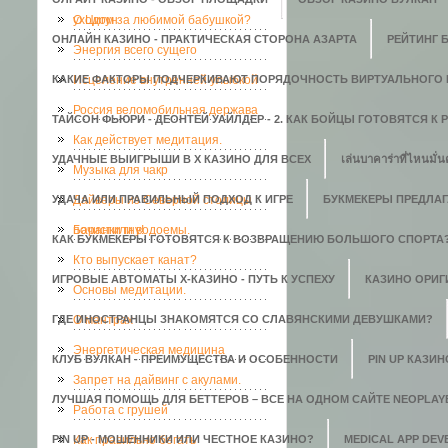
уходом за любимой бабушкой?
О Цигун
ОНЛАЙН КАЗИНО - ПРАКТИЧЕСКАЯ СТОРОНА АЗАРТА
РЕЙТИНГ 
Энергия всего сущего
КАКИЕ ФАКТОРЫ ПОДЧЕРКИВАЮТ ПОРЯДОЧНОСТЬ ВИРТУАЛЬНОГО 
Исцеление внутренней улыбкой
Россия веломобильная держава
ТАЙСОН ФЬЮРИ - ДЕОНТЕЙ УАЙЛДЕР - 2. КАК БОЙЦЫ ГОТОВЯТСЯ К
Как действует медитация.
УДАЧНЫЕ ВЫИГРЫШИ В X КАЗИНО ДЛЯ ВСЕХ
เล่นบาคาร่าที่ไหนมั่น
Музыка для чакр
УДАЧА ИЛИ ПРАВИЛЬНЫЙ ПОДХОД К ИГРЕ
Дайверы из Северной столицы
БУКМЕКЕРЫ ПРЕДЛАГ
почистили водоемы.
Баранки гну!
КАК БУКМЕКЕРЫ ГОТОВЯТСЯ К ВОЗВРАЩЕНИЮ БОЛЬШОГО СПОРТА
Кто выпускает канат?
ИГРОВЫЕ АВТОМАТЫ Х-КАЗИНО - ПУТЬ К УСПЕХУ
КАЗИНО ОРИГИ
Основы медитации.
ГДЕ ИНОСТРАНЦЫ ЗНАКОМЯТСЯ СО СЛАВЯНСКИМИ ДЕВУШКАМИ?
О мантрах
Энергетическая медицина
КЛУБ ВУЛКАН - ПРЕИМУЩЕСТВА И ОСОБЕННОСТИ
PIN UP КАЗИ
Запрет на дайвинг с акулами.
ЛУЧШАЯ ПОМОЩЬ ДЛЯ БЕТТЕРОВ – ВСЕ НА ОДНОМ САЙТЕ NEOPLAY
Работа с грушей
PIN UP - МОШЕННИКИ ИЛИ ЧЕСТНОЕ КАЗИНО?
Как правильно бегать
MEDICAL APP DE