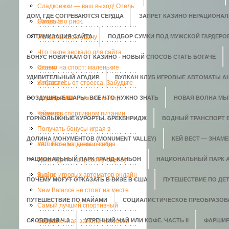
Сладкоежки — ваш выход! Отель
ДОМ, ГДЕ СОГРЕВАЮТСЯ СЕРДЦА
ЗАПРЕТ КАЗИНО НЕРАЦИОНАЛ
Санрайз
Жизнь это риск.
ОПТИМИЗАЦИЯ САЙТА
Испытай свою удачу
ПОДБОР СУМКИ ПОД МУЖСКОЙ ГАРДЕРО
Что такое зеркало для сайта
БОНУС НОВИЧКАМ ОТ КАЗИНО - НОВЫЙ СПОСОБ СТАТЬ БОГАЧЕ
казино
Ставки на спорт: маленькие
УДИВИТЕЛЬНЫЙ АГАДИР.
ВУЛКАН КЛУБ ИГРОВЫЕ АВТОМАТЫ АН
хитрости!
Избавьтесь от стресса. Забудьте
ВОЗДУШНЫЕ ШАРЫ: ВСЕ ЧТО НУЖНО ЗНАТЬ
о проблемах
Ноутбук MSI - лучший выбор
НОВАЯ ВОЛНА МЫ
геймера
Казеин в спортивном питании
ГОРНОЛЫЖНЫЕ КУРОРТЫ. БРЕКЕНРИДЖ
ВОДНЫЙ ТРАНСПОРТ 
Получать бонусы играя в
ДОЛИНА МОНУМЕНТОВ (MONUMENT VALLEY)
КЕЙ ВЕСТ — ЗНАМ
автоматы на деньги всегда
УАЗ. Позаботьтесь о себе
НАЦИОНАЛЬНЫЙ ПАРК ГРАНД-КАНЬОН
приятно.
Мега-Тур по здоровому образу
НАЦИОНАЛЬНЫЙ ПАРК 
жизни
Выбор игровых автоматов онлайн
ПОЧЕМУ МОГУТ ОТКАЗАТЬ В ВИЗЕ В США
ПУТЕШЕСТВИЕ ПО ДЕ
New Balance не стоят на месте.
ПУТЕШЕСТВИЕ ПО МАЙАМИ
СОЦИАЛИСТИЧЕСКОЕ ПРЕОБРАЗОВ
Самый лучший спортивный
СЛОВЕНИЯ Ч.3
портал
Современная замена человека
УТРЕННИЙ ЧАЙ ИЛИ КОФЕ. ЧАСТЬ II
ФАРШИР