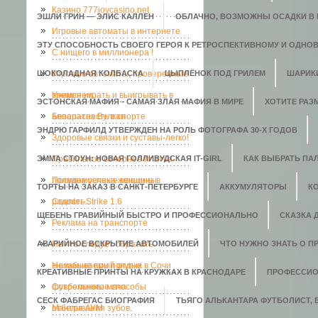
Казино 777joycasino.net
ЭШЛИ ГРИН — ЭЛИС КАЛЛЕН
ОБЛАЧНО, ВОЗМОЖНЫ ОСАДКИ В В
Игровые автоматы в интернете
ЭТУ СПОСОБНОСТЬ СВОЕГО ГЕРОЯ К РЕТРОСПЕКТИВНОМУ И ОДНО
C нищего в миллионера !
ШОКОЛАДНАЯ КОЛБАСКА
Игровые автоматы, проверенные
ЦЫПЛЁНОК ПОД ГРИЛЕМ
ШАРИК
временем.
Учимся играть и выигрывать в
ЭСТОНСКАЯ МАФИЯ - САМАЯ ЗЛАЯ МАФИЯ В МИРЕ
ХОТИТЕ РАЗ
аппаратах Вулкан
Безопасность в спорте
ЭНДРЮ ГАРФИЛД УТВЕРЖДЕН НА РОЛЬ ФОТОГРАФА 30-Х ГОДОВ
Здоровые связки и суставы-легко!
ЭММА СТОУН: НОВАЯ ГОЛЛИВУДСКАЯ IT-GIRL
Правильное вечернее платье-
КАК ВЫБРАТЬ ПАЛ
полвина успеха женщины
Посудомоечные машины в
ТОРТЫ НА ЗАКАЗ В САНКТ-ПЕТЕРБУРГЕ
АККУМУЛЯТОРЫ
К
радость.
Counter-Strike 1.6
ЩЕБЕНЬ ГРАВИЙНЫЙ БЫСТРО И ПРОФЕССИОНАЛЬНО
СКАЗКА 
Реклама на транспорте
АВАРИЙНОЕ ВСКРЫТИЕ АВТОМОБИЛЕЙ
На что следует обратить
ЧТО НУЖНО ЗНАТЬ О П
внимание при покупке
Незабываемый отдых в Сочи
КРЕАТИВНЫЕ ПРИНТЫ НА КРУЖКАХ В КРАСНОДАРЕ
ПРОФЕССИО
футбольного мяча
Современные способы
СЕСК ФАБРЕГАС БИОГРАФИЯ
ТЬЯГО АЛЬКАНТАРА ФУТБОЛИСТ,
отбеливания зубов.
Мантра АУМ