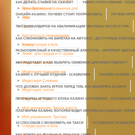
КАК ДЕЛАТЬ СТАВКИ НА СКАЧКИ?
УМНОЕ ГОЛОСОВАНИЕ - ОСО
прочищения ума.
Йога. Тратака – упражнение для
ОНЛАЙН-КАЗИНО: ПОЧЕМУ СТОИТ ПОПРОБОВАТЬ
ПОЧЕМУ ИГР
глаз
Йога
ТОП БОМБАРДИРОВ НА КВАЛИФИКАЦИИ ЧМ (УЕФА) ПОСЛЕ 8 ТУРА
Йога
Как питаться начинающему
КАК СЭКОНОМИТЬ НА БИЛЕТАХ НА АВТОБУС: ДОСТУПНЫЕ СПОСОБ
атлету
Концентрация в йоге
РАЗНООБРАЗНЫЙ И КАЧЕСТВЕННЫЙ АЛКОГОЛЬ – ИНТЕРНЕТ-МАГАЗИН
Лыжи - для сердца и от грыжи
КАК РАБОТАЮТ И КАК ВЫБРАТЬ ОБМЕННИК ДЛЯ КРИПТОВАЛЮТ?
Медитация на бег
Медитация пальцами рук
КАЗИНО С ЛУЧШЕЙ ОТДАЧЕЙ - 1СASINOWIN
ОНЛАЙН-КАЗИНО - 
Медитация Слияние
ЧТО ДОЛЖЕН ЗНАТЬ ИГРОК ПЕРЕД ТЕМ, КАК ВЫБИРАТЬ КАЗИНО
Медитация тряска
ПЛАТФОРМА ИГРОВОГО КЛУБА КАЗИНО GGPOKEROK - ОСНОВНЫЕ 
Медитация Хара
Моё упражнение. Джала дхаути
ПЛАТФОРМА КАЗИНО, КОТОРАЯ БУДЕТ ИНТЕРЕСНА КАЖДОМУ ГЕЙМЕ
Моё упражнение. Тратака
10 СПОСОБОВ СЭКОНОМИТЬ НА ТАКСИ
ОСОБЕННОСТИ ВЫБОРА 
О медитациях и йоге
КАК ИГРАТЬ НА РЕАЛЬНЫЕ ДЕНЬГИ В 1XBET