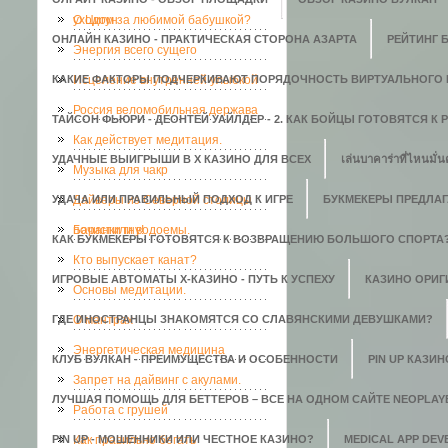
уходом за любимой бабушкой?
О Цигун
ОНЛАЙН КАЗИНО - ПРАКТИЧЕСКАЯ СТОРОНА АЗАРТА
РЕЙТИНГ 
Энергия всего сущего
КАКИЕ ФАКТОРЫ ПОДЧЕРКИВАЮТ ПОРЯДОЧНОСТЬ ВИРТУАЛЬНОГО 
Исцеление внутренней улыбкой
Россия веломобильная держава
ТАЙСОН ФЬЮРИ - ДЕОНТЕЙ УАЙЛДЕР - 2. КАК БОЙЦЫ ГОТОВЯТСЯ К
Как действует медитация.
УДАЧНЫЕ ВЫИГРЫШИ В X КАЗИНО ДЛЯ ВСЕХ
เล่นบาคาร่าที่ไหนมั่น
Музыка для чакр
УДАЧА ИЛИ ПРАВИЛЬНЫЙ ПОДХОД К ИГРЕ
Дайверы из Северной столицы
БУКМЕКЕРЫ ПРЕДЛАГ
почистили водоемы.
Баранки гну!
КАК БУКМЕКЕРЫ ГОТОВЯТСЯ К ВОЗВРАЩЕНИЮ БОЛЬШОГО СПОРТА
Кто выпускает канат?
ИГРОВЫЕ АВТОМАТЫ Х-КАЗИНО - ПУТЬ К УСПЕХУ
КАЗИНО ОРИГИ
Основы медитации.
ГДЕ ИНОСТРАНЦЫ ЗНАКОМЯТСЯ СО СЛАВЯНСКИМИ ДЕВУШКАМИ?
О мантрах
Энергетическая медицина
КЛУБ ВУЛКАН - ПРЕИМУЩЕСТВА И ОСОБЕННОСТИ
PIN UP КАЗИ
Запрет на дайвинг с акулами.
ЛУЧШАЯ ПОМОЩЬ ДЛЯ БЕТТЕРОВ – ВСЕ НА ОДНОМ САЙТЕ NEOPLAY
Работа с грушей
PIN UP - МОШЕННИКИ ИЛИ ЧЕСТНОЕ КАЗИНО?
Как правильно бегать
MEDICAL APP DE