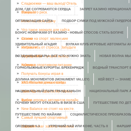
Сладкоежки — ваш выход! Отель
ДОМ, ГДЕ СОГРЕВАЮТСЯ СЕРДЦА
ЗАПРЕТ КАЗИНО НЕРАЦИОНАЛ
Санрайз
Жизнь это риск.
ОПТИМИЗАЦИЯ САЙТА
Испытай свою удачу
ПОДБОР СУМКИ ПОД МУЖСКОЙ ГАРДЕРО
Что такое зеркало для сайта
БОНУС НОВИЧКАМ ОТ КАЗИНО - НОВЫЙ СПОСОБ СТАТЬ БОГАЧЕ
казино
Ставки на спорт: маленькие
УДИВИТЕЛЬНЫЙ АГАДИР.
ВУЛКАН КЛУБ ИГРОВЫЕ АВТОМАТЫ АН
хитрости!
Избавьтесь от стресса. Забудьте
ВОЗДУШНЫЕ ШАРЫ: ВСЕ ЧТО НУЖНО ЗНАТЬ
о проблемах
Ноутбук MSI - лучший выбор
НОВАЯ ВОЛНА МЫ
геймера
Казеин в спортивном питании
ГОРНОЛЫЖНЫЕ КУРОРТЫ. БРЕКЕНРИДЖ
ВОДНЫЙ ТРАНСПОРТ 
Получать бонусы играя в
ДОЛИНА МОНУМЕНТОВ (MONUMENT VALLEY)
КЕЙ ВЕСТ — ЗНАМ
автоматы на деньги всегда
УАЗ. Позаботьтесь о себе
НАЦИОНАЛЬНЫЙ ПАРК ГРАНД-КАНЬОН
приятно.
Мега-Тур по здоровому образу
НАЦИОНАЛЬНЫЙ ПАРК 
жизни
Выбор игровых автоматов онлайн
ПОЧЕМУ МОГУТ ОТКАЗАТЬ В ВИЗЕ В США
ПУТЕШЕСТВИЕ ПО ДЕ
New Balance не стоят на месте.
ПУТЕШЕСТВИЕ ПО МАЙАМИ
СОЦИАЛИСТИЧЕСКОЕ ПРЕОБРАЗОВ
Самый лучший спортивный
СЛОВЕНИЯ Ч.3
портал
Современная замена человека
УТРЕННИЙ ЧАЙ ИЛИ КОФЕ. ЧАСТЬ II
ФАРШИР