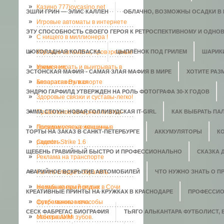
Казино 777joycasino.net
ЭШЛИ ГРИН — ЭЛИС КАЛЛЕН
ОБЛАЧНО, ВОЗМОЖНЫ ОСАДКИ В В
Игровые автоматы в интернете
ЭТУ СПОСОБНОСТЬ СВОЕГО ГЕРОЯ К РЕТРОСПЕКТИВНОМУ И ОДНО
C нищего в миллионера !
ШОКОЛАДНАЯ КОЛБАСКА
Игровые автоматы, проверенные
ЦЫПЛЁНОК ПОД ГРИЛЕМ
ШАРИК
временем.
Учимся играть и выигрывать в
ЭСТОНСКАЯ МАФИЯ - САМАЯ ЗЛАЯ МАФИЯ В МИРЕ
ХОТИТЕ РАЗ
аппаратах Вулкан
Безопасность в спорте
ЭНДРЮ ГАРФИЛД УТВЕРЖДЕН НА РОЛЬ ФОТОГРАФА 30-Х ГОДОВ
Здоровые связки и суставы-легко!
ЭММА СТОУН: НОВАЯ ГОЛЛИВУДСКАЯ IT-GIRL
Правильное вечернее платье-
КАК ВЫБРАТЬ ПАЛ
полвина успеха женщины
Посудомоечные машины в
ТОРТЫ НА ЗАКАЗ В САНКТ-ПЕТЕРБУРГЕ
АККУМУЛЯТОРЫ
К
радость.
Counter-Strike 1.6
ЩЕБЕНЬ ГРАВИЙНЫЙ БЫСТРО И ПРОФЕССИОНАЛЬНО
СКАЗКА 
Реклама на транспорте
АВАРИЙНОЕ ВСКРЫТИЕ АВТОМОБИЛЕЙ
На что следует обратить
ЧТО НУЖНО ЗНАТЬ О П
внимание при покупке
Незабываемый отдых в Сочи
КРЕАТИВНЫЕ ПРИНТЫ НА КРУЖКАХ В КРАСНОДАРЕ
ПРОФЕССИО
футбольного мяча
Современные способы
СЕСК ФАБРЕГАС БИОГРАФИЯ
ТЬЯГО АЛЬКАНТАРА ФУТБОЛИСТ,
отбеливания зубов.
Мантра АУМ