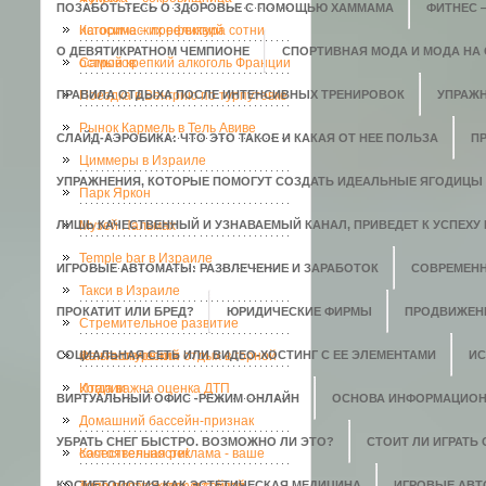
ПОЗАБОТЬТЕСЬ О ЗДОРОВЬЕ С ПОМОЩЬЮ ХАММАМА
ФИТНЕС 
исторических реликвий
Кагосима – префектура сотни
О ДЕВЯТИКРАТНОМ ЧЕМПИОНЕ
СПОРТИВНАЯ МОДА И МОДА НА
островов
Самый крепкий алкоголь Франции
ПРАВИЛА ОТДЫХА ПОСЛЕ ИНТЕНСИВНЫХ ТРЕНИРОВОК
Поездка в Венгрию по турпутевке
УПРАЖН
Рынок Кармель в Тель Авиве
СЛАЙД-АЭРОБИКА: ЧТО ЭТО ТАКОЕ И КАКАЯ ОТ НЕЕ ПОЛЬЗА
П
Циммеры в Израиле
УПРАЖНЕНИЯ, КОТОРЫЕ ПОМОГУТ СОЗДАТЬ ИДЕАЛЬНЫЕ ЯГОДИЦЫ
Парк Яркон
ЛИШЬ КАЧЕСТВЕННЫЙ И УЗНАВАЕМЫЙ КАНАЛ, ПРИВЕДЕТ К УСПЕХУ 
Музей Пальмах
Temple bar в Израиле
ИГРОВЫЕ АВТОМАТЫ: РАЗВЛЕЧЕНИЕ И ЗАРАБОТОК
СОВРЕМЕН
Такси в Израиле
ПРОКАТИТ ИЛИ БРЕД?
ЮРИДИЧЕСКИЕ ФИРМЫ
ПРОДВИЖЕН
Стремительное развитие
СОЦИАЛЬНАЯ СЕТЬ ИЛИ ВИДЕО-ХОСТИНГ С ЕЕ ЭЛЕМЕНТАМИ
кальянокурения
Фантастический отдых в горной
ИС
Италии
Когда важна оценка ДТП
ВИРТУАЛЬНЫЙ ОФИС -РЕЖИМ ОНЛАЙН
ОСНОВА ИНФОРМАЦИОН
Домашний бассейн-признак
УБРАТЬ СНЕГ БЫСТРО. ВОЗМОЖНО ЛИ ЭТО?
СТОИТ ЛИ ИГРАТЬ
состоятельности!
Качественная реклама - ваше
КОСМЕТОЛОГИЯ КАК ЭСТЕТИЧЕСКАЯ МЕДИЦИНА
ИГРОВЫЕ АВ