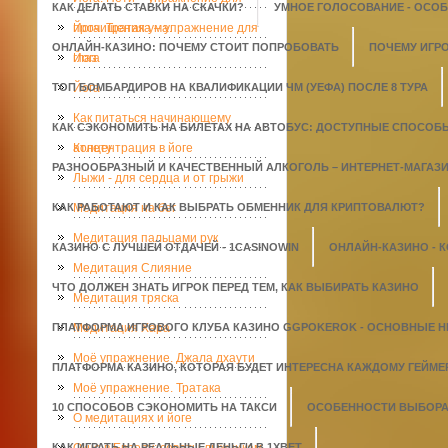
КАК ДЕЛАТЬ СТАВКИ НА СКАЧКИ?
УМНОЕ ГОЛОСОВАНИЕ - ОСО
прочищения ума.
Йога. Тратака – упражнение для
ОНЛАЙН-КАЗИНО: ПОЧЕМУ СТОИТ ПОПРОБОВАТЬ
ПОЧЕМУ ИГР
глаз
Йога
ТОП БОМБАРДИРОВ НА КВАЛИФИКАЦИИ ЧМ (УЕФА) ПОСЛЕ 8 ТУРА
Йога
Как питаться начинающему
КАК СЭКОНОМИТЬ НА БИЛЕТАХ НА АВТОБУС: ДОСТУПНЫЕ СПОСОБ
атлету
Концентрация в йоге
РАЗНООБРАЗНЫЙ И КАЧЕСТВЕННЫЙ АЛКОГОЛЬ – ИНТЕРНЕТ-МАГАЗИН
Лыжи - для сердца и от грыжи
КАК РАБОТАЮТ И КАК ВЫБРАТЬ ОБМЕННИК ДЛЯ КРИПТОВАЛЮТ?
Медитация на бег
Медитация пальцами рук
КАЗИНО С ЛУЧШЕЙ ОТДАЧЕЙ - 1СASINOWIN
ОНЛАЙН-КАЗИНО - 
Медитация Слияние
ЧТО ДОЛЖЕН ЗНАТЬ ИГРОК ПЕРЕД ТЕМ, КАК ВЫБИРАТЬ КАЗИНО
Медитация тряска
ПЛАТФОРМА ИГРОВОГО КЛУБА КАЗИНО GGPOKEROK - ОСНОВНЫЕ 
Медитация Хара
Моё упражнение. Джала дхаути
ПЛАТФОРМА КАЗИНО, КОТОРАЯ БУДЕТ ИНТЕРЕСНА КАЖДОМУ ГЕЙМЕ
Моё упражнение. Тратака
10 СПОСОБОВ СЭКОНОМИТЬ НА ТАКСИ
ОСОБЕННОСТИ ВЫБОРА 
О медитациях и йоге
КАК ИГРАТЬ НА РЕАЛЬНЫЕ ДЕНЬГИ В 1XBET