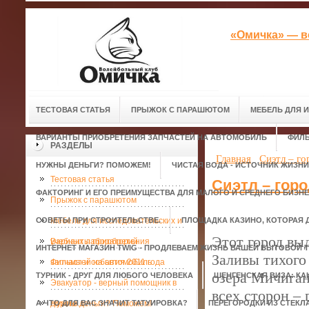
«Омичка» — в
ТЕСТОВАЯ СТАТЬЯ
ПРЫЖОК С ПАРАШЮТОМ
МЕБЕЛЬ ДЛЯ 
ВАРИАНТЫ ПРИОБРЕТЕНИЯ ЗАПЧАСТЕЙ НА АВТОМОБИЛЬ
ФИЛЬ
РАЗДЕЛЫ
Главная
Сиэтл – г
НУЖНЫ ДЕНЬГИ? ПОМОЖЕМ!
ЧИСТАЯ ВОДА - ИСТОЧНИК ЖИЗНИ
Тестовая статья
Сиэтл – гор
ФАКТОРИНГ И ЕГО ПРЕИМУЩЕСТВА ДЛЯ МАЛОГО И СРЕДНЕГО БИЗН
Прыжок с парашютом
СОВЕТЫ ПРИ СТРОИТЕЛЬСТВЕ.
Мебель для исследовательских и
ПЛОЩАДКА КАЗИНО, КОТОРАЯ 
Этот город вы
учебных лабораторий
Варианты приобретения
ИНТЕРНЕТ МАГАЗИН TWIG - ПРОДЛЕВАЕМ ЖИЗНЬ ВАШЕЙ БЫТОВОЙ Т
Заливы тихого 
запчастей на автомобиль
Фильмы и события 2011 года
озера Мичиган
ТУРНИК - ДРУГ ДЛЯ ЛЮБОГО ЧЕЛОВЕКА
ШЕНГЕНСКАЯ ВИЗА: КА
Эвакуатор - верный помощник в
всех сторон –
А ЧТО ДЛЯ ВАС ЗНАЧИТ ТАТУИРОВКА?
дороге.
Нужны деньги? Поможем!
ПЕРЕГОРОДКИ ИЗ СТЕКЛ