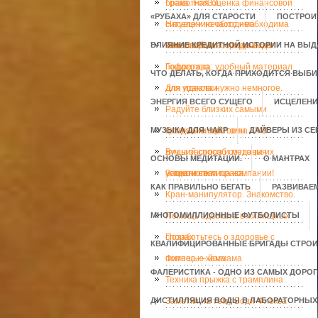
брака. Fort33.
Грамотная оценка финансовой
«РУБАХА» ДЛЯ СТАРОСТИ
ПОСТРОИ
ситуации необходима
Населению часто необходима
ВЛИЯНИЕ КРЕДИТНОЙ ИСТОРИИ НА ВЫД
инвесторам
качественная юридическая
Тепловой насос вода вода
поддержка
Гофротара: удобный материал
ЧТО ДЕЛАТЬ, КОГДА ПРИХОДИТСЯ ВЫБ
для упаковки
Для идеала нужно немногое.
ЭНЕРГИЯ ВСЕГО СУЩЕГО
ИСЦЕЛЕНИ
Радуйте близких самыми
МУЗЫКА ДЛЯ ЧАКР
красивыми цветами
Создание сайтов на КМВ -
ДАЙВЕРЫ ИЗ С
лучший способ создания
Виды засоров и методы их
ОСНОВЫ МЕДИТАЦИИ.
О МАНТРАХ
успешного лица компании!
устранения
Защити свои права.
КАК ПРАВИЛЬНО БЕГАТЬ
РАЗВИВАЕ
Кран-манипулятор. Знакомство.
МНОГОМИЛЛИОННЫЕ ФУТБОЛИСТЫ
Помощь адвоката в жилищных
спорах
Позаботьтесь о здоровье с
КВАЛИФИЦИРОВАННЫЕ БРИГАДЫ СТРОИ
помощью хаммама
Фитнес — йога
ФАЛЕРИСТИКА - ОДНО ИЗ САМЫХ ДОРО
Техника прыжка с трамплина
ДИСТИЛЛЯЦИЯ ВОДЫ В ЛАБОРАТОРНЫХ
Заметки на тему Боди-Флекса