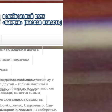
РНЫЙ ПОМОЩНИК В ДОРОГЕ.
ЛЕМЕНТ ГАРДЕРОБА
РЕМЯ!
территория объясняет, почему с
ТВУЕТ УЖЕ НЕСКОЛЬКО ЛЕТ
с другой – горные массивы и
нное побережье, и самая высокая
ЗДУХА
ПРОКАТ АВТО
площади, является самым
ИЕ САНТЕХНИКА В ОБЩЕСТВЕ.
Лос-Анджелес, Сакраменто, Сан-
 которые приезжают на побережье,
ИЗ БЕВЕРЛИ-ХИЛЛЗ.