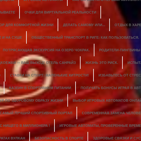
РЫВАЕТЕ
ОЧКИ ДЛЯ ВИРТУАЛЬНОЙ РЕАЛЬНОСТИ
ОР ДЛЯ КОМФОРТНОЙ ЖИЗНИ
ДЕЛАТЬ САМОМУ ИЛИ...
ОТДЫХ В ХАР
 И НА СУШЕ
ОБЩЕСТВЕННЫЙ ТРАНСПОРТ В РИГЕ: КАК ПОЛЬЗОВАТЬСЯ.
ПОТРЯСАЮЩАЯ ЭКСКУРСИЯ НА ОЗЕРО ЧОКРАК.
РОДИТЕЛИ-ПИНГВИНЫ
КОЕЖКИ — ВАШ ВЫХОД! ОТЕЛЬ САНРАЙЗ
ЖИЗНЬ ЭТО РИСК.
ИСПЫТ
О
СТАВКИ НА СПОРТ: МАЛЕНЬКИЕ ХИТРОСТИ!
ИЗБАВЬТЕСЬ ОТ СТРЕС
КАЗЕИН В СПОРТИВНОМ ПИТАНИИ
ПОЛУЧАТЬ БОНУСЫ ИГРАЯ В АВТ
ТУР ПО ЗДОРОВОМУ ОБРАЗУ ЖИЗНИ
ВЫБОР ИГРОВЫХ АВТОМАТОВ ОНЛА
САМЫЙ ЛУЧШИЙ СПОРТИВНЫЙ ПОРТАЛ
СОВРЕМЕННАЯ ЗАМЕНА ЧЕЛОВЕ
C НИЩЕГО В МИЛЛИОНЕРА !
ИГРОВЫЕ АВТОМАТЫ, ПРОВЕРЕННЫЕ ВРЕМЕ
РАТАХ ВУЛКАН
БЕЗОПАСНОСТЬ В СПОРТЕ
ЗДОРОВЫЕ СВЯЗКИ И СУС