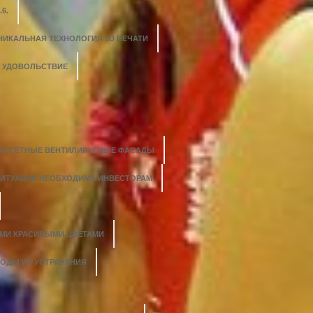
6.
НИКАЛЬНАЯ ТЕХНОЛОГИЯ 3D ПЕЧАТИ
О УДОВОЛЬСТВИЕ
АССЕТНЫЕ ВЕНТИЛИРУЕМЫЕ ФАСАДЫ
СИТУАЦИИ НЕОБХОДИМА ИНВЕСТОРАМ
ЫМИ КРАСИВЫМИ ЦВЕТАМИ
ТОДЫ ИХ УСТРАНЕНИЯ