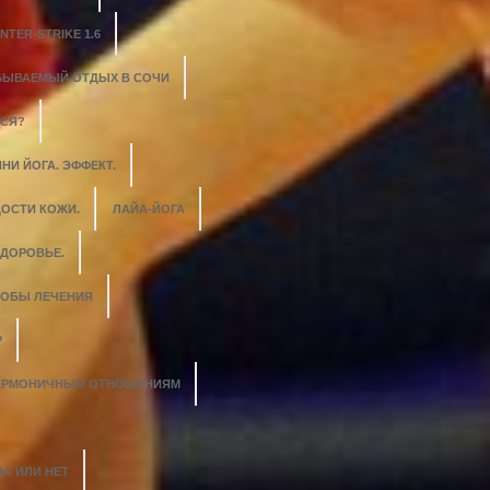
NTER-STRIKE 1.6
БЫВАЕМЫЙ ОТДЫХ В СОЧИ
ЬСЯ?
НИ ЙОГА. ЭФФЕКТ.
ОСТИ КОЖИ.
ЛАЙА-ЙОГА
ЗДОРОВЬЕ.
СОБЫ ЛЕЧЕНИЯ
Р
 ГАРМОНИЧНЫМ ОТНОШЕНИЯМ
ДА ИЛИ НЕТ