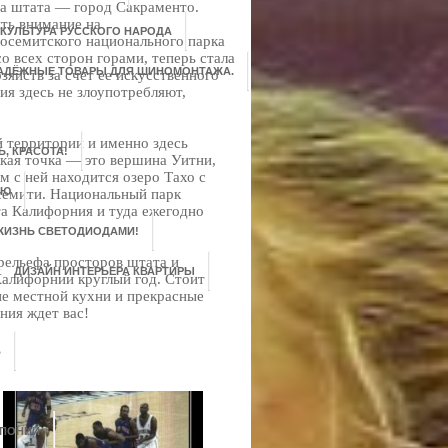
ца штата — город Сакраменто.
ть внимание на
 КУЛЬТУРА РУССКОГО НАРОДА
осемитского национального парка
о всех сторон горами, теперь стала
НАДЁЖНЫЕ ТОВАРЫ ДЛЯ ШИНОМОНТАЖА.
яйств за счет ее искусственного
я здесь не злоупотребляют,
й территории и именно здесь
, КРАСОТА!
кая точка — это вершина Уитни,
м с ней находится озеро Тахо с
ЬЮ
семити. Национальный парк
а Калифорния и туда ежегодно
ЖИЗНЬ СВЕТОДИОДАМИ!
рельефа просторов штата и
ДИЗАЙН ИНТЕРЬЕРА КВАРТИРЫ
Калифорнии круглый год. Стоит
ие местной кухни и прекрасные
ния ждет вас!
В
ЯПОНИИ