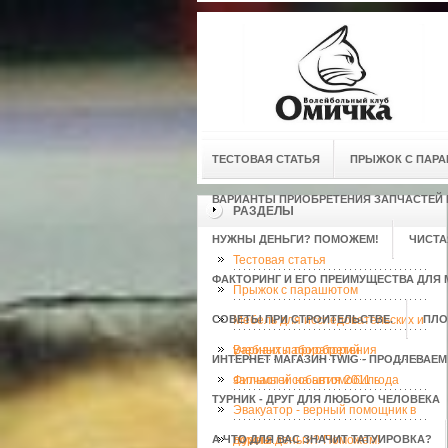
ТЕСТОВАЯ СТАТЬЯ
ПРЫЖОК С ПАР
ВАРИАНТЫ ПРИОБРЕТЕНИЯ ЗАПЧАСТЕЙ
РАЗДЕЛЫ
НУЖНЫ ДЕНЬГИ? ПОМОЖЕМ!
ЧИСТА
Тестовая статья
ФАКТОРИНГ И ЕГО ПРЕИМУЩЕСТВА ДЛЯ 
Прыжок с парашютом
СОВЕТЫ ПРИ СТРОИТЕЛЬСТВЕ.
Мебель для исследовательских и
ПЛО
учебных лабораторий
Варианты приобретения
ИНТЕРНЕТ МАГАЗИН TWIG - ПРОДЛЕВАЕ
запчастей на автомобиль
Фильмы и события 2011 года
ТУРНИК - ДРУГ ДЛЯ ЛЮБОГО ЧЕЛОВЕКА
Эвакуатор - верный помощник в
А ЧТО ДЛЯ ВАС ЗНАЧИТ ТАТУИРОВКА?
дороге.
Нужны деньги? Поможем!