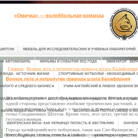
«Омичка» — волейбольная команда
АШЮТОМ
МЕБЕЛЬ ДЛЯ ИССЛЕДОВАТЕЛЬСКИХ И УЧЕБНЫХ ЛАБОРАТОРИЙ
 НА АВТОМОБИЛЬ
ФИЛЬМЫ И СОБЫТИЯ 2011 ГОДА
ЭВАКУАТОР - ВЕ
Главная
Вечное лето и нетронутая природа штата Калифорния
Я ВОДА - ИСТОЧНИК ЖИЗНИ
СПОРТИВНЫЕ ФУТБОЛКИ - НЕОБХОДИМЫЙ Э
Вечное лето и нетронутая природа штата Калифорния
МАЛОГО И СРЕДНЕГО БИЗНЕСА
УЧИМ АНГЛИЙСКИЙ В ЛЮБОЕ УДОБНОЕ В
Штат Калифорния – штат природных контрастов. Его обширная 
ЩАДКА КАЗИНО, КОТОРАЯ ДОСТОЙНА ВНИМАНИЯ КАЖДОГО ИГРОКА И СУЩЕС
одной стороны представлено изобилие тропических растений, а 
снежные вершины. Здесь есть и пустыни, и вулканы и самое дли
М ЖИЗНЬ ВАШЕЙ БЫТОВОЙ ТЕХНИКИ!
БЕЗОПАСНЫЙ ГЛОТОК СВЕЖЕГО ВО
точка Соединенных Штатов. Кроме того, этот штат, третий по 
густонаселенным.
ШЕНГЕНСКАЯ ВИЗА: КАК УКРАИНЦУ ПОПАСТЬ В АВСТРАЛИЮ
ЗНАЧЕН
Города калифорнийского побережья, такие как Сан-Франциско, 
Хосе, Барбара, пользуются большой популярностью у туристов,
ПЕРЕГОРОДКИ ИЗ СТЕКЛА, ПЛЮСЫ И ТОЛЬКО
КЕМБРИДЖ И КРАСОТКИ 