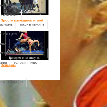
 ИСТОРИЧЕСКИХ РЕЛИКВИЙ
 ТУРПУТЕВКЕ
Просто насладись игрой
 ИЗРАИЛЕ
ТАКСИ В ИЗРАИЛЕ
ОЦЕНКА ДТП
ЕЛЕЙ
АЕТ РАДОВАТЬ СВОИХ КЛИЕНТОВ
ЕНИЯ
УСЛОВИЯ ТРУДА
Вечером
ЕРА ОТ ИНСАЙДА