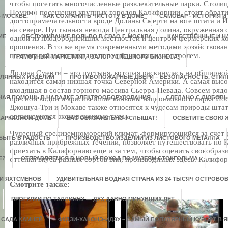
чтобы посетить многочисленные развлекательные парки. Столи
Помимо посещения крупных городов Калифорнии, стоит обрати
 МОСКВЕ.
КАК СОХРАНИТЬ ЧИСТОТУ В ДОМЕ
САМОВАР - ИСТОРИЯ И
достопримечательности вроде Долины Смерти на юге штата и Й
на севере. Пустынная некогда Центральная долина, окруженная с
ИЕ
ОБСЛУЖИВАНИЕ ВОЛЬВО В СВАО Г. МОСКВА
КАЧЕСТВЕННЫЕ И 
одной из плодороднейших местностей и центром фермерских хоз
орошения. В то же время современными методами хозяйствовани
поэтому экология находится под бдительным контролем.
ГРАМОТНЫЙ МАРКЕТИНГ - ЗАЛОГ УСПЕШНОГО БИЗНЕСА!
Долина Смерти – это пустыня, которая раскинулась на обширно
КЛЯННЫХ ИЗДЕЛИЙ
ПРОТИВОПОЖАРНЫЕ ДВЕРИ – БЕЗОПАСНОСТЬ, СТИЛЬ
находится самая низшая точка Северной Америки. А самая высо
входящая в состав горного массива Сьерра-Невада. Совсем рядо
НАЯ ПОМОЩЬ В НАЛАДКЕ ЭЛЕКТРООБОРУДОВАНИЯ
СДЕЛАНО С ЛЮБОВ
пресной водой и красивейшие каньоны национального парка Йо
Джошуа-Три и Мохаве также относятся к чудесам природы штат
организуются экскурсионные туры.
 КАРКАСНОМ ДОМЕ
ВАС ОБЯЗАТЕЛЬНО УСЛЫШАТ!
ОСВЕТИТЕ СВОЮ 
Чудесный средиземноморский климат, формирующийся за счет 
БЫТЬ В РАДОСТЬ
ПРОИЗВОДСТВО ИЗДЕЛИЙ ИЗ ЛИСТОВОГО МЕТАЛЛА
различных прибрежных течений, позволяет путешествовать по 
приехать в Калифорнию еще и за тем, чтобы оценить своеобраз
Е?
оттенки вкуса разных сортов вин, производимых здесь. Калифор
ОТПРАВЛЯЕМСЯ В НОВЫЙ ПОХОД ПО МУЗЕЯМ СТОКГОЛЬМА
 И ЯХТСМЕНОВ
УДИВИТЕЛЬНАЯ ВОДНАЯ СТРАНА ИЗ 24 ТЫСЯЧ ОСТРОВО
Смотрите также:
ПРОГУЛКИ ПО ТАЛЛИННУ — ДУХ ДАВНО МИНУВШИХ ЛЕТ
 САДА КАМНЕЙ
ФУДЗИ-ХАКОНЭ-ИДЗУ – САМЫЙ ПОПУЛЯРНЫЙ КУРОРТ В 