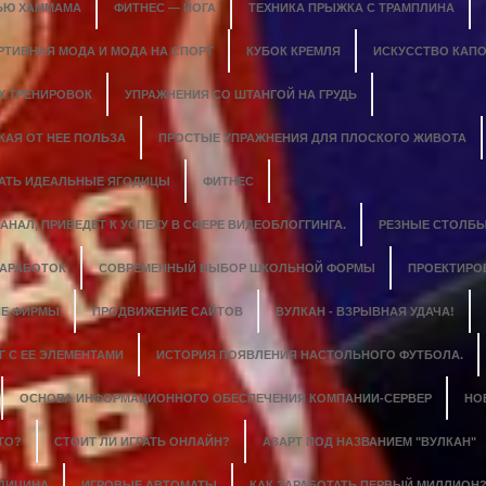
ЬЮ ХАММАМА
ФИТНЕС — ЙОГА
ТЕХНИКА ПРЫЖКА С ТРАМПЛИНА
РТИВНАЯ МОДА И МОДА НА СПОРТ
КУБОК КРЕМЛЯ
ИСКУССТВО КАПО
Х ТРЕНИРОВОК
УПРАЖНЕНИЯ СО ШТАНГОЙ НА ГРУДЬ
КАЯ ОТ НЕЕ ПОЛЬЗА
ПРОСТЫЕ УПРАЖНЕНИЯ ДЛЯ ПЛОСКОГО ЖИВОТА
ДАТЬ ИДЕАЛЬНЫЕ ЯГОДИЦЫ
ФИТНЕС
НАЛ, ПРИВЕДЕТ К УСПЕХУ В СФЕРЕ ВИДЕОБЛОГГИНГА.
РЕЗНЫЕ СТОЛБЫ
ЗАРАБОТОК
СОВРЕМЕННЫЙ ВЫБОР ШКОЛЬНОЙ ФОРМЫ
ПРОЕКТИРО
Е ФИРМЫ
ПРОДВИЖЕНИЕ САЙТОВ
ВУЛКАН - ВЗРЫВНАЯ УДАЧА!
 С ЕЕ ЭЛЕМЕНТАМИ
ИСТОРИЯ ПОЯВЛЕНИЯ НАСТОЛЬНОГО ФУТБОЛА.
ОСНОВА ИНФОРМАЦИОННОГО ОБЕСПЕЧЕНИЯ КОМПАНИИ-СЕРВЕР
НО
ТО?
СТОИТ ЛИ ИГРАТЬ ОНЛАЙН?
АЗАРТ ПОД НАЗВАНИЕМ "ВУЛКАН"
ЕДИЦИНА
ИГРОВЫЕ АВТОМАТЫ
КАК ЗАРАБОТАТЬ ПЕРВЫЙ МИЛЛИОН