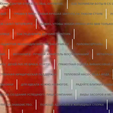
ЕМИ, CONTER-STRIKE: GLOBAL OFFENSIVE.
КАК ПОУМНЕЛИ БОТЫ В CS 1.
СВАЙ
ГРЕНКИ К ПИВУ: САМАЯ ЛУЧШАЯ ЗАКУСКА НА ЛЮБОМ СТОЛЕ
У
ОВ САНКТ-ПЕТЕРБУРГЕ
ВАЖНО, ЧТОБЫ ХОББИ ПРИНОСИЛО ВАМ ТОЛЬК
ТОЛИЦЕ
КАК ПОДОБРАТЬ АВТОИНСТРУКТОРА
 ГАДЖЕТОВ НЕОБХОДИМ МНОГИМ ЗАКАЗЧИКАМ
ПИЛОМАТЕРИАЛЫ
НИЯ
ФОТОКНИГА - ЛУЧШИЙ ХРАНИТЕЛЬ ВОСПОМИНАНИЙ
МЕТАЛЛОК
ИТЬ" ДЕТЕЙ ПОСЛЕ БРАКА. FORT33.
ГРАМОТНАЯ ОЦЕНКА ФИНАНСОВОЙ 
СТВЕННАЯ ЮРИДИЧЕСКАЯ ПОДДЕРЖКА
ТЕПЛОВОЙ НАСОС ВОДА ВОДА
УПАКОВКИ
ДЛЯ ИДЕАЛА НУЖНО НЕМНОГОЕ.
РАДУЙТЕ БЛИЗКИХ САМ
СПОСОБ СОЗДАНИЯ УСПЕШНОГО ЛИЦА КОМПАНИИ!
ВИДЫ ЗАСОРОВ И МЕ
УЛЯТОР. ЗНАКОМСТВО.
ПОМОЩЬ АДВОКАТА В ЖИЛИЩНЫХ СПОРАХ