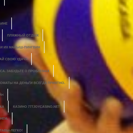
БИНЕ
ПЛЯЖНЫЙ ОТДЫХ
 И ИХ МАЛЫШ-ПИНГВИН
АЙ СВОЮ УДАЧУ
СА. ЗАБУДЬТЕ О ПРОБЛЕМАХ
ОМАТЫ НА ДЕНЬГИ ВСЕГДА ПРИЯТНО.
ЙН
КА
КАЗИНО 777JOYCASINO.NET
НЕМ.
ТАВЫ-ЛЕГКО!