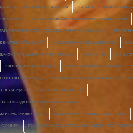
ТЬ СКЛАДЫ КАЧЕСТВЕННО И НЕДОРОГО
ТРАНСПОРТЕРНЫЕ КОНВЕЙЕРНЫ
АЧУ КРЕДИТА
БРАШИРОВАНИЕ, КАК СПОСОБ ОБРАБОТКИ ДРЕВЕСИНЫ
ИРАТЬ МЕЖДУ РАБОТОЙ И УХОДОМ ЗА ЛЮБИМОЙ БАБУШКОЙ?
ДЕЙСТВИЕ
Е ВНУТРЕННЕЙ УЛЫБКОЙ
РОССИЯ ВЕЛОМОБИЛЬНАЯ ДЕРЖАВА
КАК
ЕВЕРНОЙ СТОЛИЦЫ ПОЧИСТИЛИ ВОДОЕМЫ.
БАРАНКИ ГНУ!
КТО ВЫПУ
ЭНЕРГЕТИЧЕСКАЯ МЕДИЦИНА
ЗАПРЕТ НА ДАЙВИНГ С АКУЛАМИ.
Р
М СОБСТВЕННЫЕ МЫШЦЫ
АЛЮМИНИЙ, СТАЛЬ, ТИТАН ИЛИ КАРБОН: ЧТО
СНОУБОРДИНГ: СТОИТ ЛИ ОВЧИНКА ВЫДЕЛКИ?
ТЕЛЕЙ ВСЕГДА ВОСТРЕБОВАНЫ РОССИЯНАМИ
ГИХ И ПРЕСТИЖНЫХ ХОББИ
КЛАДКА ПЕЧЕЙ - УМИРАЮЩЕЕ ИСКУССТВО
 УСЛОВИЯХ
ПОЛЕЗНАЯ И РАССЛАБЛЯЮЩАЯ ПРОЦЕДУРА - ЭРОТИЧЕСКИ