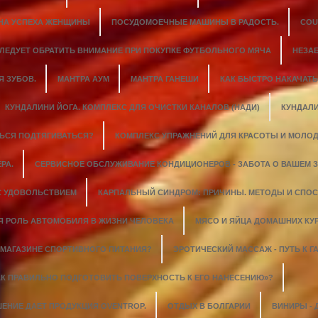
ИНА УСПЕХА ЖЕНЩИНЫ
ПОСУДОМОЕЧНЫЕ МАШИНЫ В РАДОСТЬ.
COU
СЛЕДУЕТ ОБРАТИТЬ ВНИМАНИЕ ПРИ ПОКУПКЕ ФУТБОЛЬНОГО МЯЧА
НЕЗА
 ЗУБОВ.
МАНТРА АУМ
МАНТРА ГАНЕШИ
КАК БЫСТРО НАКАЧАТ
КУНДАЛИНИ ЙОГА. КОМПЛЕКС ДЛЯ ОЧИСТКИ КАНАЛОВ (НАДИ)
КУНДАЛИ
ТЬСЯ ПОДТЯГИВАТЬСЯ?
КОМПЛЕКС УПРАЖНЕНИЙ ДЛЯ КРАСОТЫ И МОЛОД
РА.
СЕРВИСНОЕ ОБСЛУЖИВАНИЕ КОНДИЦИОНЕРОВ - ЗАБОТА О ВАШЕМ 
С УДОВОЛЬСТВИЕМ
КАРПАЛЬНЫЙ СИНДРОМ: ПРИЧИНЫ. МЕТОДЫ И СПО
Я РОЛЬ АВТОМОБИЛЯ В ЖИЗНИ ЧЕЛОВЕКА
МЯСО И ЯЙЦА ДОМАШНИХ КУ
 МАГАЗИНЕ СПОРТИВНОГО ПИТАНИЯ?
ЭРОТИЧЕСКИЙ МАССАЖ - ПУТЬ К
АК ПРАВИЛЬНО ПОДГОТОВИТЬ ПОВЕРХНОСТЬ К ЕГО НАНЕСЕНИЮ»?
ЕНИЕ ДАЕТ ПРОДУКЦИЯ OVENTROP.
ОТДЫХ В БОЛГАРИИ
ВИНИРЫ - 