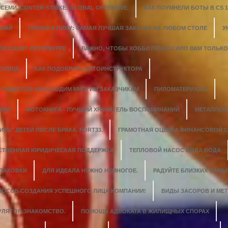
ЕМИ, CONTER-STRIKE: GLOBAL OFFENSIVE.
КАК ПОУМНЕЛИ БОТЫ В CS 1.
СВАЙ
ГРЕНКИ К ПИВУ: САМАЯ ЛУЧШАЯ ЗАКУСКА НА ЛЮБОМ СТОЛЕ
У
ОВ САНКТ-ПЕТЕРБУРГЕ
ВАЖНО, ЧТОБЫ ХОББИ ПРИНОСИЛО ВАМ ТОЛЬК
ТОЛИЦЕ
КАК ПОДОБРАТЬ АВТОИНСТРУКТОРА
 ГАДЖЕТОВ НЕОБХОДИМ МНОГИМ ЗАКАЗЧИКАМ
ПИЛОМАТЕРИАЛЫ
НИЯ
ФОТОКНИГА - ЛУЧШИЙ ХРАНИТЕЛЬ ВОСПОМИНАНИЙ
МЕТАЛЛОК
ИТЬ" ДЕТЕЙ ПОСЛЕ БРАКА. FORT33.
ГРАМОТНАЯ ОЦЕНКА ФИНАНСОВОЙ 
СТВЕННАЯ ЮРИДИЧЕСКАЯ ПОДДЕРЖКА
ТЕПЛОВОЙ НАСОС ВОДА ВОДА
УПАКОВКИ
ДЛЯ ИДЕАЛА НУЖНО НЕМНОГОЕ.
РАДУЙТЕ БЛИЗКИХ САМ
СПОСОБ СОЗДАНИЯ УСПЕШНОГО ЛИЦА КОМПАНИИ!
ВИДЫ ЗАСОРОВ И МЕ
УЛЯТОР. ЗНАКОМСТВО.
ПОМОЩЬ АДВОКАТА В ЖИЛИЩНЫХ СПОРАХ