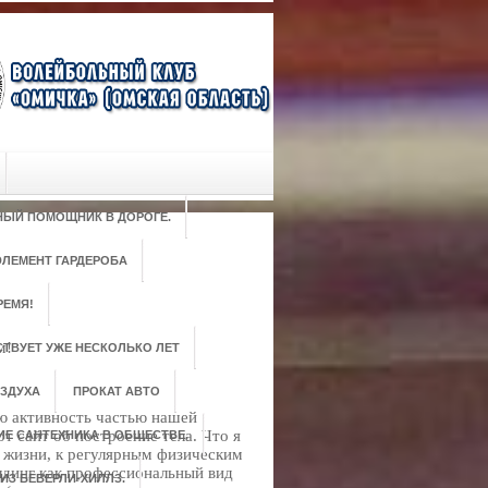
РНЫЙ ПОМОЩНИК В ДОРОГЕ.
ЛЕМЕНТ ГАРДЕРОБА
РЕМЯ!
м!
ТВУЕТ УЖЕ НЕСКОЛЬКО ЛЕТ
ЗДУХА
ПРОКАТ АВТО
ую активность частью нашей
т сайт об построение тела. Что я
ИЕ САНТЕХНИКА В ОБЩЕСТВЕ.
 жизни, к регулярным физическим
лдинг как профессиональный вид
ИЗ БЕВЕРЛИ-ХИЛЛЗ.