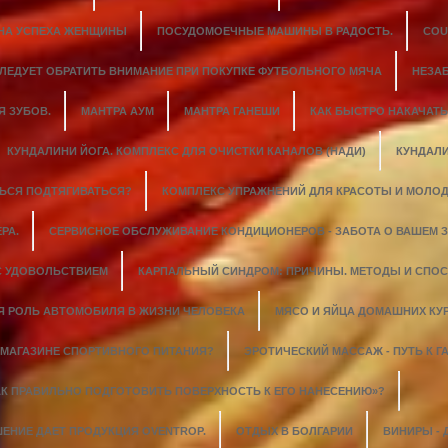
ИНА УСПЕХА ЖЕНЩИНЫ
ПОСУДОМОЕЧНЫЕ МАШИНЫ В РАДОСТЬ.
COU
СЛЕДУЕТ ОБРАТИТЬ ВНИМАНИЕ ПРИ ПОКУПКЕ ФУТБОЛЬНОГО МЯЧА
НЕЗА
 ЗУБОВ.
МАНТРА АУМ
МАНТРА ГАНЕШИ
КАК БЫСТРО НАКАЧАТ
КУНДАЛИНИ ЙОГА. КОМПЛЕКС ДЛЯ ОЧИСТКИ КАНАЛОВ (НАДИ)
КУНДАЛИ
ТЬСЯ ПОДТЯГИВАТЬСЯ?
КОМПЛЕКС УПРАЖНЕНИЙ ДЛЯ КРАСОТЫ И МОЛОД
РА.
СЕРВИСНОЕ ОБСЛУЖИВАНИЕ КОНДИЦИОНЕРОВ - ЗАБОТА О ВАШЕМ 
С УДОВОЛЬСТВИЕМ
КАРПАЛЬНЫЙ СИНДРОМ: ПРИЧИНЫ. МЕТОДЫ И СПО
Я РОЛЬ АВТОМОБИЛЯ В ЖИЗНИ ЧЕЛОВЕКА
МЯСО И ЯЙЦА ДОМАШНИХ КУ
 МАГАЗИНЕ СПОРТИВНОГО ПИТАНИЯ?
ЭРОТИЧЕСКИЙ МАССАЖ - ПУТЬ К
АК ПРАВИЛЬНО ПОДГОТОВИТЬ ПОВЕРХНОСТЬ К ЕГО НАНЕСЕНИЮ»?
ЕНИЕ ДАЕТ ПРОДУКЦИЯ OVENTROP.
ОТДЫХ В БОЛГАРИИ
ВИНИРЫ - 