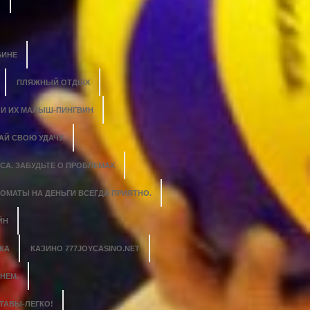
БИНЕ
ПЛЯЖНЫЙ ОТДЫХ
 И ИХ МАЛЫШ-ПИНГВИН
АЙ СВОЮ УДАЧУ
СА. ЗАБУДЬТЕ О ПРОБЛЕМАХ
ОМАТЫ НА ДЕНЬГИ ВСЕГДА ПРИЯТНО.
ЙН
КА
КАЗИНО 777JOYCASINO.NET
НЕМ.
ТАВЫ-ЛЕГКО!