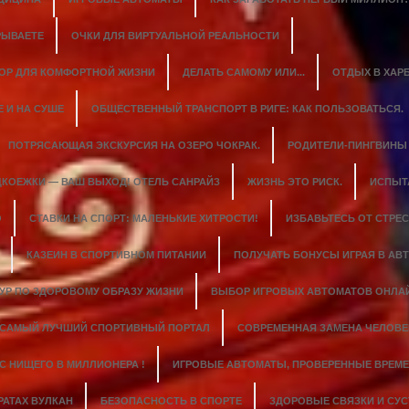
РЫВАЕТЕ
ОЧКИ ДЛЯ ВИРТУАЛЬНОЙ РЕАЛЬНОСТИ
ОР ДЛЯ КОМФОРТНОЙ ЖИЗНИ
ДЕЛАТЬ САМОМУ ИЛИ...
ОТДЫХ В ХАР
 И НА СУШЕ
ОБЩЕСТВЕННЫЙ ТРАНСПОРТ В РИГЕ: КАК ПОЛЬЗОВАТЬСЯ.
ПОТРЯСАЮЩАЯ ЭКСКУРСИЯ НА ОЗЕРО ЧОКРАК.
РОДИТЕЛИ-ПИНГВИНЫ
КОЕЖКИ — ВАШ ВЫХОД! ОТЕЛЬ САНРАЙЗ
ЖИЗНЬ ЭТО РИСК.
ИСПЫТ
О
СТАВКИ НА СПОРТ: МАЛЕНЬКИЕ ХИТРОСТИ!
ИЗБАВЬТЕСЬ ОТ СТРЕС
КАЗЕИН В СПОРТИВНОМ ПИТАНИИ
ПОЛУЧАТЬ БОНУСЫ ИГРАЯ В АВТ
ТУР ПО ЗДОРОВОМУ ОБРАЗУ ЖИЗНИ
ВЫБОР ИГРОВЫХ АВТОМАТОВ ОНЛА
САМЫЙ ЛУЧШИЙ СПОРТИВНЫЙ ПОРТАЛ
СОВРЕМЕННАЯ ЗАМЕНА ЧЕЛОВЕ
C НИЩЕГО В МИЛЛИОНЕРА !
ИГРОВЫЕ АВТОМАТЫ, ПРОВЕРЕННЫЕ ВРЕМЕ
РАТАХ ВУЛКАН
БЕЗОПАСНОСТЬ В СПОРТЕ
ЗДОРОВЫЕ СВЯЗКИ И СУС