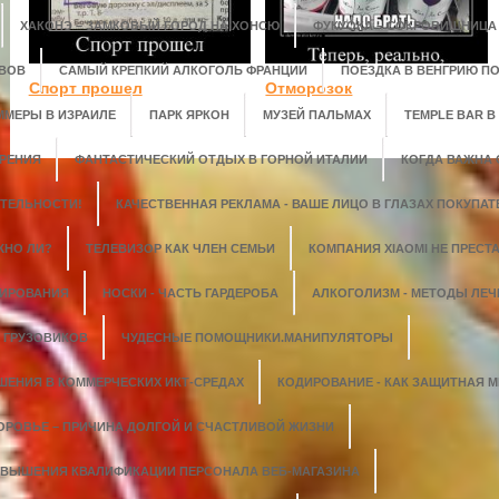
ХАКОНЭ – ЗАМКОВЫЙ ГОРОД НА ХОНСЮ
ФУКУОКА – СОКРОВИЩНИЦА
ОВОВ
САМЫЙ КРЕПКИЙ АЛКОГОЛЬ ФРАНЦИИ
ПОЕЗДКА В ВЕНГРИЮ ПО
Спорт прошел
Отморозок
ММЕРЫ В ИЗРАИЛЕ
ПАРК ЯРКОН
МУЗЕЙ ПАЛЬМАХ
TEMPLE BAR В
УРЕНИЯ
ФАНТАСТИЧЕСКИЙ ОТДЫХ В ГОРНОЙ ИТАЛИИ
КОГДА ВАЖНА 
ТЕЛЬНОСТИ!
КАЧЕСТВЕННАЯ РЕКЛАМА - ВАШЕ ЛИЦО В ГЛАЗАХ ПОКУПАТ
ЖНО ЛИ?
ТЕЛЕВИЗОР КАК ЧЛЕН СЕМЬИ
КОМПАНИЯ XIAOMI НЕ ПРЕСТ
ТИРОВАНИЯ
НОСКИ - ЧАСТЬ ГАРДЕРОБА
АЛКОГОЛИЗМ - МЕТОДЫ ЛЕЧ
 ГРУЗОВИКОВ
ЧУДЕСНЫЕ ПОМОЩНИКИ.МАНИПУЛЯТОРЫ
ЕНИЯ В КОММЕРЧЕСКИХ ИКТ-СРЕДАХ
КОДИРОВАНИЕ - КАК ЗАЩИТНАЯ М
ОРОВЬЕ – ПРИЧИНА ДОЛГОЙ И СЧАСТЛИВОЙ ЖИЗНИ
ОВЫШЕНИЯ КВАЛИФИКАЦИИ ПЕРСОНАЛА ВЕБ-МАГАЗИНА