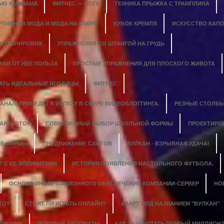
ЬЮ ХАММАМА
ФИТНЕС — ЙОГА
ТЕХНИКА ПРЫЖКА С ТРАМПЛИНА
РТИВНАЯ МОДА И МОДА НА СПОРТ
КУБОК КРЕМЛЯ
ИСКУССТВО КАПО
Х ТРЕНИРОВОК
УПРАЖНЕНИЯ СО ШТАНГОЙ НА ГРУДЬ
КАЯ ОТ НЕЕ ПОЛЬЗА
ПРОСТЫЕ УПРАЖНЕНИЯ ДЛЯ ПЛОСКОГО ЖИВОТА
ДАТЬ ИДЕАЛЬНЫЕ ЯГОДИЦЫ
ФИТНЕС
НАЛ, ПРИВЕДЕТ К УСПЕХУ В СФЕРЕ ВИДЕОБЛОГГИНГА.
РЕЗНЫЕ СТОЛБЫ
ЗАРАБОТОК
СОВРЕМЕННЫЙ ВЫБОР ШКОЛЬНОЙ ФОРМЫ
ПРОЕКТИРО
Е ФИРМЫ
ПРОДВИЖЕНИЕ САЙТОВ
ВУЛКАН - ВЗРЫВНАЯ УДАЧА!
 С ЕЕ ЭЛЕМЕНТАМИ
ИСТОРИЯ ПОЯВЛЕНИЯ НАСТОЛЬНОГО ФУТБОЛА.
ОСНОВА ИНФОРМАЦИОННОГО ОБЕСПЕЧЕНИЯ КОМПАНИИ-СЕРВЕР
НО
ТО?
СТОИТ ЛИ ИГРАТЬ ОНЛАЙН?
АЗАРТ ПОД НАЗВАНИЕМ "ВУЛКАН"
ЕДИЦИНА
ИГРОВЫЕ АВТОМАТЫ
КАК ЗАРАБОТАТЬ ПЕРВЫЙ МИЛЛИОН