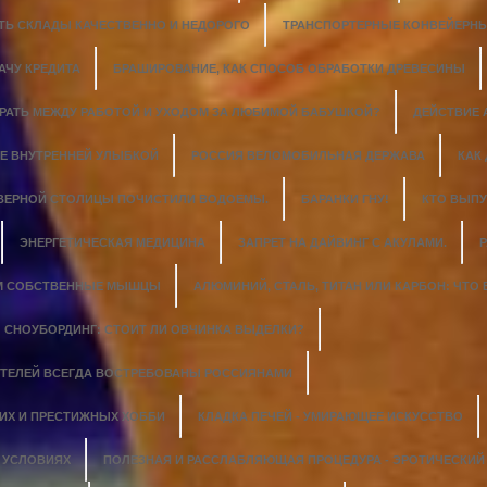
ТЬ СКЛАДЫ КАЧЕСТВЕННО И НЕДОРОГО
ТРАНСПОРТЕРНЫЕ КОНВЕЙЕРНЫ
АЧУ КРЕДИТА
БРАШИРОВАНИЕ, КАК СПОСОБ ОБРАБОТКИ ДРЕВЕСИНЫ
ИРАТЬ МЕЖДУ РАБОТОЙ И УХОДОМ ЗА ЛЮБИМОЙ БАБУШКОЙ?
ДЕЙСТВИЕ
Е ВНУТРЕННЕЙ УЛЫБКОЙ
РОССИЯ ВЕЛОМОБИЛЬНАЯ ДЕРЖАВА
КАК
ЕВЕРНОЙ СТОЛИЦЫ ПОЧИСТИЛИ ВОДОЕМЫ.
БАРАНКИ ГНУ!
КТО ВЫПУ
ЭНЕРГЕТИЧЕСКАЯ МЕДИЦИНА
ЗАПРЕТ НА ДАЙВИНГ С АКУЛАМИ.
Р
М СОБСТВЕННЫЕ МЫШЦЫ
АЛЮМИНИЙ, СТАЛЬ, ТИТАН ИЛИ КАРБОН: ЧТО
СНОУБОРДИНГ: СТОИТ ЛИ ОВЧИНКА ВЫДЕЛКИ?
ТЕЛЕЙ ВСЕГДА ВОСТРЕБОВАНЫ РОССИЯНАМИ
ГИХ И ПРЕСТИЖНЫХ ХОББИ
КЛАДКА ПЕЧЕЙ - УМИРАЮЩЕЕ ИСКУССТВО
 УСЛОВИЯХ
ПОЛЕЗНАЯ И РАССЛАБЛЯЮЩАЯ ПРОЦЕДУРА - ЭРОТИЧЕСКИ