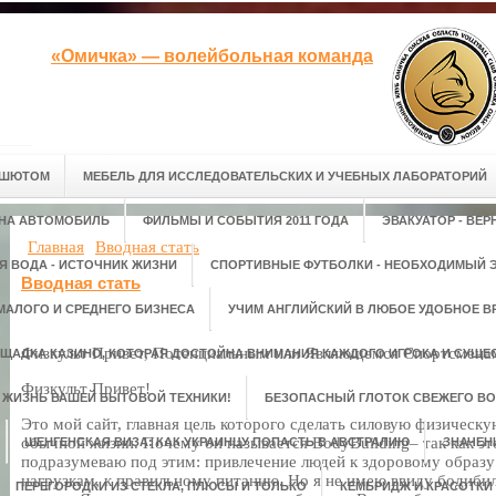
«Омичка» — волейбольная команда
АШЮТОМ
МЕБЕЛЬ ДЛЯ ИССЛЕДОВАТЕЛЬСКИХ И УЧЕБНЫХ ЛАБОРАТОРИЙ
 НА АВТОМОБИЛЬ
ФИЛЬМЫ И СОБЫТИЯ 2011 ГОДА
ЭВАКУАТОР - ВЕ
Главная
Вводная стать
Я ВОДА - ИСТОЧНИК ЖИЗНИ
СПОРТИВНЫЕ ФУТБОЛКИ - НЕОБХОДИМЫЙ Э
Вводная стать
МАЛОГО И СРЕДНЕГО БИЗНЕСА
УЧИМ АНГЛИЙСКИЙ В ЛЮБОЕ УДОБНОЕ В
Физкульт Привет, Потенциальным или Являющемся Спортсмена
ЩАДКА КАЗИНО, КОТОРАЯ ДОСТОЙНА ВНИМАНИЯ КАЖДОГО ИГРОКА И СУЩЕС
Физкульт Привет!
М ЖИЗНЬ ВАШЕЙ БЫТОВОЙ ТЕХНИКИ!
БЕЗОПАСНЫЙ ГЛОТОК СВЕЖЕГО ВО
Это мой сайт, главная цель которого сделать силовую физическ
обычной жизни. Почему он называется BodyBuilding– так как это
ШЕНГЕНСКАЯ ВИЗА: КАК УКРАИНЦУ ПОПАСТЬ В АВСТРАЛИЮ
ЗНАЧЕН
подразумеваю под этим: привлечение людей к здоровому образу
нагрузкам, к правильному питанию. Но я не имею ввиду бодиби
ПЕРЕГОРОДКИ ИЗ СТЕКЛА, ПЛЮСЫ И ТОЛЬКО
КЕМБРИДЖ И КРАСОТКИ 