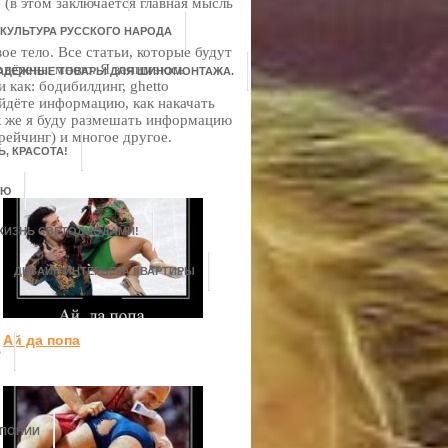
 (в этом заключается главная мысль
 КУЛЬТУРА РУССКОГО НАРОДА
вое тело. Все статьи, которые будут
роверены мною. Я занимаюсь
НАДЁЖНЫЕ ТОВАРЫ ДЛЯ ШИНОМОНТАЖА.
как: бодибилдинг, ghetto
айдёте информацию, как накачать
ак же я буду размешать информацию
рейчинг) и многое другое.
, КРАСОТА!
ЬЮ
ЖИЗНЬ СВЕТОДИОДАМИ!
ДИЗАЙН ИНТЕРЬЕРА КВАРТИРЫ
Ай да попа
В
ЯПОНИИ