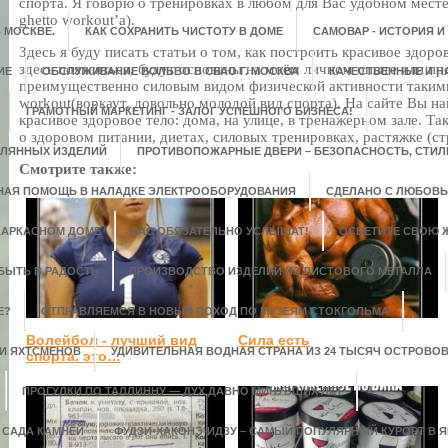
спорта. Я говорю о тренировках в любом для Вас удобном месте
ghetto workout’а).
 МОСКВЕ.
КАК СОХРАНИТЬ ЧИСТОТУ В ДОМЕ
САМОВАР - ИСТОРИЯ И
Здесь я буду писать статьи о том, как построить красивое здоро
здесь появляться, будут основаны на моём личном опыте или п
ИЕ
ОБСЛУЖИВАНИЕ ВОЛЬВО В СВАО Г. МОСКВА
КАЧЕСТВЕННЫЕ И 
преимущественно силовым видом физической активности такими 
workout(воркаут, довольно молодой вид спорта). На сайте Вы н
ГРАМОТНЫЙ МАРКЕТИНГ - ЗАЛОГ УСПЕШНОГО БИЗНЕСА!
красивое здоровое тело: дома, на улице, в тренажерном зале. Т
о здоровом питании, диетах, силовых тренировках, растяжке (ст
КЛЯННЫХ ИЗДЕЛИЙ
ПРОТИВОПОЖАРНЫЕ ДВЕРИ – БЕЗОПАСНОСТЬ, СТИЛЬ
Смотрите также:
НАЯ ПОМОЩЬ В НАЛАДКЕ ЭЛЕКТРООБОРУДОВАНИЯ
СДЕЛАНО С ЛЮБОВ
 КАРКАСНОМ ДОМЕ
ВАС ОБЯЗАТЕЛЬНО УСЛЫШАТ!
ОСВЕТИТЕ СВОЮ 
БЫТЬ В РАДОСТЬ
ПРОИЗВОДСТВО ИЗДЕЛИЙ ИЗ ЛИСТОВОГО МЕТАЛЛА
Е?
ОТПРАВЛЯЕМСЯ В НОВЫЙ ПОХОД ПО МУЗЕЯМ СТОКГОЛЬМА
Волейбол - лучший вид
Сила есть
 И ЯХТСМЕНОВ
УДИВИТЕЛЬНАЯ ВОДНАЯ СТРАНА ИЗ 24 ТЫСЯЧ ОСТРОВО
спорта. это…
ПРОГУЛКИ ПО ТАЛЛИННУ — ДУХ ДАВНО МИНУВШИХ ЛЕТ
 САДА КАМНЕЙ
ФУДЗИ-ХАКОНЭ-ИДЗУ – САМЫЙ ПОПУЛЯРНЫЙ КУРОРТ В 