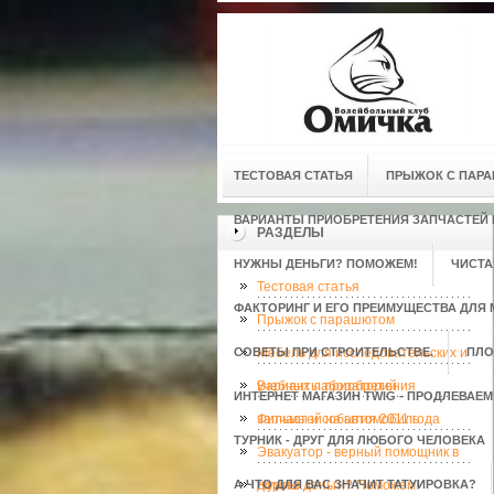
ТЕСТОВАЯ СТАТЬЯ
ПРЫЖОК С ПАР
ВАРИАНТЫ ПРИОБРЕТЕНИЯ ЗАПЧАСТЕЙ
РАЗДЕЛЫ
НУЖНЫ ДЕНЬГИ? ПОМОЖЕМ!
ЧИСТА
Тестовая статья
ФАКТОРИНГ И ЕГО ПРЕИМУЩЕСТВА ДЛЯ 
Прыжок с парашютом
СОВЕТЫ ПРИ СТРОИТЕЛЬСТВЕ.
Мебель для исследовательских и
ПЛО
учебных лабораторий
Варианты приобретения
ИНТЕРНЕТ МАГАЗИН TWIG - ПРОДЛЕВАЕ
запчастей на автомобиль
Фильмы и события 2011 года
ТУРНИК - ДРУГ ДЛЯ ЛЮБОГО ЧЕЛОВЕКА
Эвакуатор - верный помощник в
А ЧТО ДЛЯ ВАС ЗНАЧИТ ТАТУИРОВКА?
дороге.
Нужны деньги? Поможем!