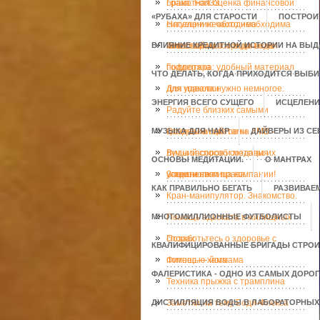
брака. Fort33.
Грамотная оценка финансовой
«РУБАХА» ДЛЯ СТАРОСТИ
ПОСТРОИ
ситуации необходима
Населению часто необходима
ВЛИЯНИЕ КРЕДИТНОЙ ИСТОРИИ НА ВЫД
инвесторам
качественная юридическая
Тепловой насос вода вода
поддержка
Гофротара: удобный материал
ЧТО ДЕЛАТЬ, КОГДА ПРИХОДИТСЯ ВЫБ
для упаковки
Для идеала нужно немногое.
ЭНЕРГИЯ ВСЕГО СУЩЕГО
ИСЦЕЛЕНИ
Радуйте близких самыми
МУЗЫКА ДЛЯ ЧАКР
красивыми цветами
Создание сайтов на КМВ -
ДАЙВЕРЫ ИЗ С
лучший способ создания
Виды засоров и методы их
ОСНОВЫ МЕДИТАЦИИ.
О МАНТРАХ
успешного лица компании!
устранения
Защити свои права.
КАК ПРАВИЛЬНО БЕГАТЬ
РАЗВИВАЕ
Кран-манипулятор. Знакомство.
МНОГОМИЛЛИОННЫЕ ФУТБОЛИСТЫ
Помощь адвоката в жилищных
спорах
Позаботьтесь о здоровье с
КВАЛИФИЦИРОВАННЫЕ БРИГАДЫ СТРОИ
помощью хаммама
Фитнес — йога
ФАЛЕРИСТИКА - ОДНО ИЗ САМЫХ ДОРО
Техника прыжка с трамплина
ДИСТИЛЛЯЦИЯ ВОДЫ В ЛАБОРАТОРНЫХ
Заметки на тему Боди-Флекса