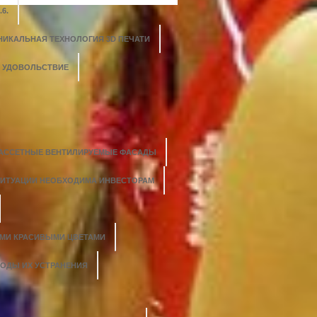
6.
НИКАЛЬНАЯ ТЕХНОЛОГИЯ 3D ПЕЧАТИ
О УДОВОЛЬСТВИЕ
АССЕТНЫЕ ВЕНТИЛИРУЕМЫЕ ФАСАДЫ
СИТУАЦИИ НЕОБХОДИМА ИНВЕСТОРАМ
ЫМИ КРАСИВЫМИ ЦВЕТАМИ
ТОДЫ ИХ УСТРАНЕНИЯ