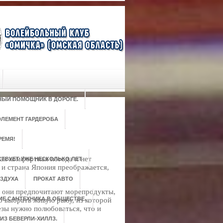
РНЫЙ ПОМОЩНИК В ДОРОГЕ.
ЛЕМЕНТ ГАРДЕРОБА
РЕМЯ!
ая комфортная погода и нет
ТВУЕТ УЖЕ НЕСКОЛЬКО ЛЕТ
 и страна Япония преображается,
ЗДУХА
ПРОКАТ АВТО
и они предпочитают морепродукты,
ИЕ САНТЕХНИКА В ОБЩЕСТВЕ.
о выбрать живую рыбу, из которой
езы нужно полюбоваться, что и
ИЗ БЕВЕРЛИ-ХИЛЛЗ.