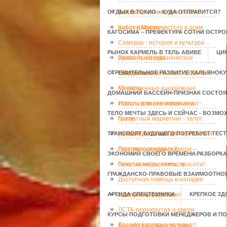
ОТДЫХ В ТОКИО – КУДА ОТПРАВИТСЯ?
Хиллз.
Вся спецтехника для любых
работ в Москве.
Как сохранить чистоту в доме
КАГОСИМА – ПРЕФЕКТУРА СОТНИ ОСТР
Самовар - история и культура
РЫНОК КАРМЕЛЬ В ТЕЛЬ АВИВЕ
ЦИ
русского народа
Важнейшее органическое
СТРЕМИТЕЛЬНОЕ РАЗВИТИЕ КАЛЬЯНОК
соединение
Обслуживание Вольво в СВАО г.
Москва
Качественные и надёжные
ДОМАШНИЙ БАССЕЙН-ПРИЗНАК СОСТОЯ
товары для шиномонтажа.
Использование игровых чат-
ТЕЛО МЕЧТЫ ЗДЕСЬ И СЕЙЧАС - ВОЗМО
ботов
Грамотный маркетинг - залог
ТРАНСПОРТ БУДУЩЕГО ПОТРЕБУЕТ ТЕС
успешного бизнеса!
Лучшее решение для крепления
стеклянных изделий
Противопожарные двери –
ЭКОНОМИЯ СВОЕГО ВРЕМЕНИ.РАЗБОРКА
безопасность, стиль, красота!
Покупка недвижимости
ГРАЖДАНСКО-ПРАВОВЫЕ ВЗАИМООТНОШ
Доступная помощь в наладке
АРЕНДА СПЕЦТЕХНИКИ
электрооборудования
Сделано с любовью
КРЕПКОЕ ЗД
ЛСТК-перекрытия и двери
КУРСЫ ПОДГОТОВКИ МЕНЕДЖЕРОВ И П
Доиано в каркасном доме
Вас обязательно услышат!