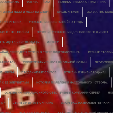
ЬЮ ХАММАМА
ФИТНЕС — ЙОГА
ТЕХНИКА ПРЫЖКА С ТРАМПЛИНА
РТИВНАЯ МОДА И МОДА НА СПОРТ
КУБОК КРЕМЛЯ
ИСКУССТВО КАПО
Х ТРЕНИРОВОК
УПРАЖНЕНИЯ СО ШТАНГОЙ НА ГРУДЬ
КАЯ ОТ НЕЕ ПОЛЬЗА
ПРОСТЫЕ УПРАЖНЕНИЯ ДЛЯ ПЛОСКОГО ЖИВОТА
ДАТЬ ИДЕАЛЬНЫЕ ЯГОДИЦЫ
ФИТНЕС
НАЛ, ПРИВЕДЕТ К УСПЕХУ В СФЕРЕ ВИДЕОБЛОГГИНГА.
РЕЗНЫЕ СТОЛБЫ
ЗАРАБОТОК
СОВРЕМЕННЫЙ ВЫБОР ШКОЛЬНОЙ ФОРМЫ
ПРОЕКТИРО
Е ФИРМЫ
ПРОДВИЖЕНИЕ САЙТОВ
ВУЛКАН - ВЗРЫВНАЯ УДАЧА!
 С ЕЕ ЭЛЕМЕНТАМИ
ИСТОРИЯ ПОЯВЛЕНИЯ НАСТОЛЬНОГО ФУТБОЛА.
ОСНОВА ИНФОРМАЦИОННОГО ОБЕСПЕЧЕНИЯ КОМПАНИИ-СЕРВЕР
НО
ТО?
СТОИТ ЛИ ИГРАТЬ ОНЛАЙН?
АЗАРТ ПОД НАЗВАНИЕМ "ВУЛКАН"
ЕДИЦИНА
ИГРОВЫЕ АВТОМАТЫ
КАК ЗАРАБОТАТЬ ПЕРВЫЙ МИЛЛИОН