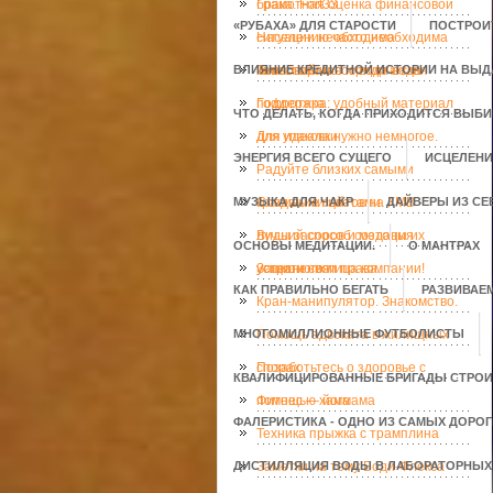
брака. Fort33.
Грамотная оценка финансовой
«РУБАХА» ДЛЯ СТАРОСТИ
ПОСТРОИ
ситуации необходима
Населению часто необходима
ВЛИЯНИЕ КРЕДИТНОЙ ИСТОРИИ НА ВЫД
инвесторам
качественная юридическая
Тепловой насос вода вода
поддержка
Гофротара: удобный материал
ЧТО ДЕЛАТЬ, КОГДА ПРИХОДИТСЯ ВЫБ
для упаковки
Для идеала нужно немногое.
ЭНЕРГИЯ ВСЕГО СУЩЕГО
ИСЦЕЛЕНИ
Радуйте близких самыми
МУЗЫКА ДЛЯ ЧАКР
красивыми цветами
Создание сайтов на КМВ -
ДАЙВЕРЫ ИЗ С
лучший способ создания
Виды засоров и методы их
ОСНОВЫ МЕДИТАЦИИ.
О МАНТРАХ
успешного лица компании!
устранения
Защити свои права.
КАК ПРАВИЛЬНО БЕГАТЬ
РАЗВИВАЕ
Кран-манипулятор. Знакомство.
МНОГОМИЛЛИОННЫЕ ФУТБОЛИСТЫ
Помощь адвоката в жилищных
спорах
Позаботьтесь о здоровье с
КВАЛИФИЦИРОВАННЫЕ БРИГАДЫ СТРОИ
помощью хаммама
Фитнес — йога
ФАЛЕРИСТИКА - ОДНО ИЗ САМЫХ ДОРО
Техника прыжка с трамплина
ДИСТИЛЛЯЦИЯ ВОДЫ В ЛАБОРАТОРНЫХ
Заметки на тему Боди-Флекса