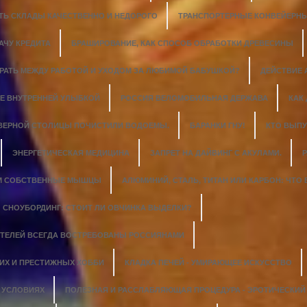
ТЬ СКЛАДЫ КАЧЕСТВЕННО И НЕДОРОГО
ТРАНСПОРТЕРНЫЕ КОНВЕЙЕРНЫ
АЧУ КРЕДИТА
БРАШИРОВАНИЕ, КАК СПОСОБ ОБРАБОТКИ ДРЕВЕСИНЫ
ИРАТЬ МЕЖДУ РАБОТОЙ И УХОДОМ ЗА ЛЮБИМОЙ БАБУШКОЙ?
ДЕЙСТВИЕ
Е ВНУТРЕННЕЙ УЛЫБКОЙ
РОССИЯ ВЕЛОМОБИЛЬНАЯ ДЕРЖАВА
КАК
ЕВЕРНОЙ СТОЛИЦЫ ПОЧИСТИЛИ ВОДОЕМЫ.
БАРАНКИ ГНУ!
КТО ВЫПУ
ЭНЕРГЕТИЧЕСКАЯ МЕДИЦИНА
ЗАПРЕТ НА ДАЙВИНГ С АКУЛАМИ.
Р
М СОБСТВЕННЫЕ МЫШЦЫ
АЛЮМИНИЙ, СТАЛЬ, ТИТАН ИЛИ КАРБОН: ЧТО
СНОУБОРДИНГ: СТОИТ ЛИ ОВЧИНКА ВЫДЕЛКИ?
ТЕЛЕЙ ВСЕГДА ВОСТРЕБОВАНЫ РОССИЯНАМИ
ГИХ И ПРЕСТИЖНЫХ ХОББИ
КЛАДКА ПЕЧЕЙ - УМИРАЮЩЕЕ ИСКУССТВО
 УСЛОВИЯХ
ПОЛЕЗНАЯ И РАССЛАБЛЯЮЩАЯ ПРОЦЕДУРА - ЭРОТИЧЕСКИ