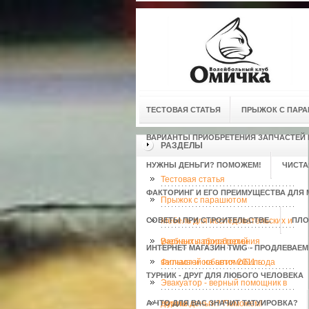
ТЕСТОВАЯ СТАТЬЯ
ПРЫЖОК С ПАР
ВАРИАНТЫ ПРИОБРЕТЕНИЯ ЗАПЧАСТЕЙ
РАЗДЕЛЫ
НУЖНЫ ДЕНЬГИ? ПОМОЖЕМ!
ЧИСТА
Тестовая статья
ФАКТОРИНГ И ЕГО ПРЕИМУЩЕСТВА ДЛЯ 
Прыжок с парашютом
СОВЕТЫ ПРИ СТРОИТЕЛЬСТВЕ.
Мебель для исследовательских и
ПЛО
учебных лабораторий
Варианты приобретения
ИНТЕРНЕТ МАГАЗИН TWIG - ПРОДЛЕВАЕ
запчастей на автомобиль
Фильмы и события 2011 года
ТУРНИК - ДРУГ ДЛЯ ЛЮБОГО ЧЕЛОВЕКА
Эвакуатор - верный помощник в
А ЧТО ДЛЯ ВАС ЗНАЧИТ ТАТУИРОВКА?
дороге.
Нужны деньги? Поможем!