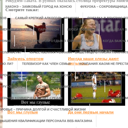
Рикудзен-Таката. В руинах оказалась столица префектуры Мияги
ХАКОНЭ – ЗАМКОВЫЙ ГОРОД НА ХОНСЮ
ФУКУОКА – СОКРОВИЩНИЦА
Смотрите также:
ОВОВ
САМЫЙ КРЕПКИЙ АЛКОГОЛЬ ФРАНЦИИ
ПОЕЗДКА В ВЕНГРИЮ ПО
ММЕРЫ В ИЗРАИЛЕ
ПАРК ЯРКОН
МУЗЕЙ ПАЛЬМАХ
TEMPLE BAR В
УРЕНИЯ
ФАНТАСТИЧЕСКИЙ ОТДЫХ В ГОРНОЙ ИТАЛИИ
КОГДА ВАЖНА 
ТЕЛЬНОСТИ!
КАЧЕСТВЕННАЯ РЕКЛАМА - ВАШЕ ЛИЦО В ГЛАЗАХ ПОКУПАТ
Займись спортом
Иногда наши слезы дают
силы на…
ЖНО ЛИ?
ТЕЛЕВИЗОР КАК ЧЛЕН СЕМЬИ
КОМПАНИЯ XIAOMI НЕ ПРЕСТ
ТИРОВАНИЯ
НОСКИ - ЧАСТЬ ГАРДЕРОБА
АЛКОГОЛИЗМ - МЕТОДЫ ЛЕЧ
 ГРУЗОВИКОВ
ЧУДЕСНЫЕ ПОМОЩНИКИ.МАНИПУЛЯТОРЫ
ЕНИЯ В КОММЕРЧЕСКИХ ИКТ-СРЕДАХ
КОДИРОВАНИЕ - КАК ЗАЩИТНАЯ М
ОРОВЬЕ – ПРИЧИНА ДОЛГОЙ И СЧАСТЛИВОЙ ЖИЗНИ
Вот мы глупые
Да они первые начали
ОВЫШЕНИЯ КВАЛИФИКАЦИИ ПЕРСОНАЛА ВЕБ-МАГАЗИНА