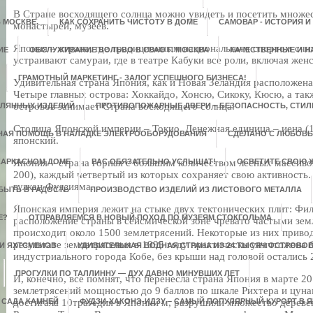
В Стране восходящего солнца можно увидеть и посетить множес
 МОСКВЕ.
КАК СОХРАНИТЬ ЧИСТОТУ В ДОМЕ
САМОВАР - ИСТОРИЯ И
монастырей, музеев.
Япония – страна, где традиционным национальным спортом счит
ИЕ
ОБСЛУЖИВАНИЕ ВОЛЬВО В СВАО Г. МОСКВА
КАЧЕСТВЕННЫЕ И 
устраивают самураи, где в театре Кабуки все роли, включая же
ГРАМОТНЫЙ МАРКЕТИНГ - ЗАЛОГ УСПЕШНОГО БИЗНЕСА!
Удивительная страна Япония, как и Новая Зеландия расположена
Четыре главных острова: Хоккайдо, Хонсю, Сикоку, Кюсю, а та
островов занимает Страна восходящего солнца.
КЛЯННЫХ ИЗДЕЛИЙ
ПРОТИВОПОЖАРНЫЕ ДВЕРИ – БЕЗОПАСНОСТЬ, СТИЛЬ
Столица Японской империи – Токио. Денежная единица – иена (
НАЯ ПОМОЩЬ В НАЛАДКЕ ЭЛЕКТРООБОРУДОВАНИЯ
СДЕЛАНО С ЛЮБОВ
японский.
 КАРКАСНОМ ДОМЕ
Япония – страна горная с большим количеством лесных массиво
ВАС ОБЯЗАТЕЛЬНО УСЛЫШАТ!
ОСВЕТИТЕ СВОЮ 
200), каждый четвертый из которых сохраняет свою активность.
вулкан Фудзияма.
БЫТЬ В РАДОСТЬ
ПРОИЗВОДСТВО ИЗДЕЛИЙ ИЗ ЛИСТОВОГО МЕТАЛЛА
Японская империя лежит на стыке двух тектонических плит: Фи
Е?
ОТПРАВЛЯЕМСЯ В НОВЫЙ ПОХОД ПО МУЗЕЯМ СТОКГОЛЬМА
расположение страны в сейсмической зоне чревато частыми зе
происходит около 1500 землетрясений. Некоторые из них приво
результате землетрясения в 1995 году практически уничтожена 
 И ЯХТСМЕНОВ
УДИВИТЕЛЬНАЯ ВОДНАЯ СТРАНА ИЗ 24 ТЫСЯЧ ОСТРОВО
индустриального города Кобе, без крыши над головой остались 
ПРОГУЛКИ ПО ТАЛЛИННУ — ДУХ ДАВНО МИНУВШИХ ЛЕТ
И, конечно, все помнят, что перенесла страна Япония в марте 2
землетрясений мощностью до 9 баллов по шкале Рихтера и цуна
 САДА КАМНЕЙ
достигала 10трагедия в Японии м, разрушили множество деревен
ФУДЗИ-ХАКОНЭ-ИДЗУ – САМЫЙ ПОПУЛЯРНЫЙ КУРОРТ В 