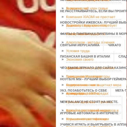
лицо в глазах покупателей
Тело мечты здесь и сейчас -
возможно ли?
Телевизор как член семьи
НЕ РАССТРАИВАЙТЕСЬ, ЕСЛИ ВЫ ПРОИГ
Компания XIAOMI не престает
НОВОСТРОЙКИ ИЖЕВСКА: ЛУЧШИЙ ВЫБ
радовать своих клиентов
Транспорт будущего потребует
ФАКТЫ О ПИНГВИНАХ.ПИНГВИНЫ В МОРЕ
тестирования
Носки - часть гардероба
Алкоголизм - методы лечения
СВЯТЫНИ ИЕРУСАЛИМА
ЧИКАГО
Условия труда
ПИЗАНСКАЯ БАШНЯ В ИТАЛИИ
СЛАД
Экономия своего
ЧТО ТАКОЕ ЗЕРКАЛО ДЛЯ САЙТА КАЗИН
времени.Разборка грузовиков
Чудесные
помощники.Манипуляторы
Гражданско-правовые
НОУТБУК MSI - ЛУЧШИЙ ВЫБОР ГЕЙМЕРА
взаимоотношения в
Кодирование - как защитная мера
УАЗ. ПОЗАБОТЬТЕСЬ О СЕБЕ
МЕГА-
коммерческих ИКТ-средах
от инсайда
Аренда спецтехники
NEW BALANCE НЕ СТОЯТ НА МЕСТЕ.
Крепкое здоровье – причина
долгой и счастливой жизни
Курсы подготовки менеджеров и
ИГРОВЫЕ АВТОМАТЫ В ИНТЕРНЕТЕ
повышения квалификации
Улучшенная, но такая же
УЧИМСЯ ИГРАТЬ И ВЫИГРЫВАТЬ В АППА