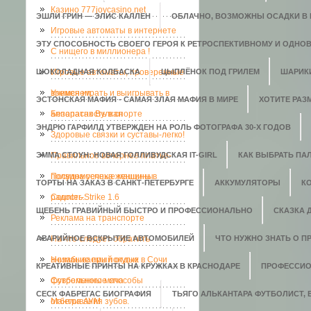
Казино 777joycasino.net
ЭШЛИ ГРИН — ЭЛИС КАЛЛЕН
ОБЛАЧНО, ВОЗМОЖНЫ ОСАДКИ В В
Игровые автоматы в интернете
ЭТУ СПОСОБНОСТЬ СВОЕГО ГЕРОЯ К РЕТРОСПЕКТИВНОМУ И ОДНО
C нищего в миллионера !
ШОКОЛАДНАЯ КОЛБАСКА
Игровые автоматы, проверенные
ЦЫПЛЁНОК ПОД ГРИЛЕМ
ШАРИК
временем.
Учимся играть и выигрывать в
ЭСТОНСКАЯ МАФИЯ - САМАЯ ЗЛАЯ МАФИЯ В МИРЕ
ХОТИТЕ РАЗ
аппаратах Вулкан
Безопасность в спорте
ЭНДРЮ ГАРФИЛД УТВЕРЖДЕН НА РОЛЬ ФОТОГРАФА 30-Х ГОДОВ
Здоровые связки и суставы-легко!
ЭММА СТОУН: НОВАЯ ГОЛЛИВУДСКАЯ IT-GIRL
Правильное вечернее платье-
КАК ВЫБРАТЬ ПАЛ
полвина успеха женщины
Посудомоечные машины в
ТОРТЫ НА ЗАКАЗ В САНКТ-ПЕТЕРБУРГЕ
АККУМУЛЯТОРЫ
К
радость.
Counter-Strike 1.6
ЩЕБЕНЬ ГРАВИЙНЫЙ БЫСТРО И ПРОФЕССИОНАЛЬНО
СКАЗКА 
Реклама на транспорте
АВАРИЙНОЕ ВСКРЫТИЕ АВТОМОБИЛЕЙ
На что следует обратить
ЧТО НУЖНО ЗНАТЬ О П
внимание при покупке
Незабываемый отдых в Сочи
КРЕАТИВНЫЕ ПРИНТЫ НА КРУЖКАХ В КРАСНОДАРЕ
ПРОФЕССИО
футбольного мяча
Современные способы
СЕСК ФАБРЕГАС БИОГРАФИЯ
ТЬЯГО АЛЬКАНТАРА ФУТБОЛИСТ,
отбеливания зубов.
Мантра АУМ