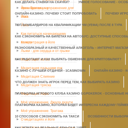
КАК ДЕЛАТЬ СТАВКИ НА СКАЧКИ?
УМНОЕ ГОЛОСОВАНИЕ - ОСО
прочищения ума.
Йога. Тратака – упражнение для
ОНЛАЙН-КАЗИНО: ПОЧЕМУ СТОИТ ПОПРОБОВАТЬ
ПОЧЕМУ ИГР
глаз
Йога
ТОП БОМБАРДИРОВ НА КВАЛИФИКАЦИИ ЧМ (УЕФА) ПОСЛЕ 8 ТУРА
Йога
Как питаться начинающему
КАК СЭКОНОМИТЬ НА БИЛЕТАХ НА АВТОБУС: ДОСТУПНЫЕ СПОСОБ
атлету
Концентрация в йоге
РАЗНООБРАЗНЫЙ И КАЧЕСТВЕННЫЙ АЛКОГОЛЬ – ИНТЕРНЕТ-МАГАЗИН
Лыжи - для сердца и от грыжи
КАК РАБОТАЮТ И КАК ВЫБРАТЬ ОБМЕННИК ДЛЯ КРИПТОВАЛЮТ?
Медитация на бег
Медитация пальцами рук
КАЗИНО С ЛУЧШЕЙ ОТДАЧЕЙ - 1СASINOWIN
ОНЛАЙН-КАЗИНО - 
Медитация Слияние
ЧТО ДОЛЖЕН ЗНАТЬ ИГРОК ПЕРЕД ТЕМ, КАК ВЫБИРАТЬ КАЗИНО
Медитация тряска
ПЛАТФОРМА ИГРОВОГО КЛУБА КАЗИНО GGPOKEROK - ОСНОВНЫЕ 
Медитация Хара
Моё упражнение. Джала дхаути
ПЛАТФОРМА КАЗИНО, КОТОРАЯ БУДЕТ ИНТЕРЕСНА КАЖДОМУ ГЕЙМЕ
Моё упражнение. Тратака
10 СПОСОБОВ СЭКОНОМИТЬ НА ТАКСИ
ОСОБЕННОСТИ ВЫБОРА 
О медитациях и йоге
КАК ИГРАТЬ НА РЕАЛЬНЫЕ ДЕНЬГИ В 1XBET