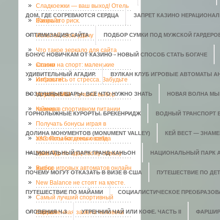
Сладкоежки — ваш выход! Отель
ДОМ, ГДЕ СОГРЕВАЮТСЯ СЕРДЦА
ЗАПРЕТ КАЗИНО НЕРАЦИОНАЛ
Санрайз
Жизнь это риск.
ОПТИМИЗАЦИЯ САЙТА
Испытай свою удачу
ПОДБОР СУМКИ ПОД МУЖСКОЙ ГАРДЕРО
Что такое зеркало для сайта
БОНУС НОВИЧКАМ ОТ КАЗИНО - НОВЫЙ СПОСОБ СТАТЬ БОГАЧЕ
казино
Ставки на спорт: маленькие
УДИВИТЕЛЬНЫЙ АГАДИР.
ВУЛКАН КЛУБ ИГРОВЫЕ АВТОМАТЫ АН
хитрости!
Избавьтесь от стресса. Забудьте
ВОЗДУШНЫЕ ШАРЫ: ВСЕ ЧТО НУЖНО ЗНАТЬ
о проблемах
Ноутбук MSI - лучший выбор
НОВАЯ ВОЛНА МЫ
геймера
Казеин в спортивном питании
ГОРНОЛЫЖНЫЕ КУРОРТЫ. БРЕКЕНРИДЖ
ВОДНЫЙ ТРАНСПОРТ 
Получать бонусы играя в
ДОЛИНА МОНУМЕНТОВ (MONUMENT VALLEY)
КЕЙ ВЕСТ — ЗНАМ
автоматы на деньги всегда
УАЗ. Позаботьтесь о себе
НАЦИОНАЛЬНЫЙ ПАРК ГРАНД-КАНЬОН
приятно.
Мега-Тур по здоровому образу
НАЦИОНАЛЬНЫЙ ПАРК 
жизни
Выбор игровых автоматов онлайн
ПОЧЕМУ МОГУТ ОТКАЗАТЬ В ВИЗЕ В США
ПУТЕШЕСТВИЕ ПО ДЕ
New Balance не стоят на месте.
ПУТЕШЕСТВИЕ ПО МАЙАМИ
СОЦИАЛИСТИЧЕСКОЕ ПРЕОБРАЗОВ
Самый лучший спортивный
СЛОВЕНИЯ Ч.3
портал
Современная замена человека
УТРЕННИЙ ЧАЙ ИЛИ КОФЕ. ЧАСТЬ II
ФАРШИР