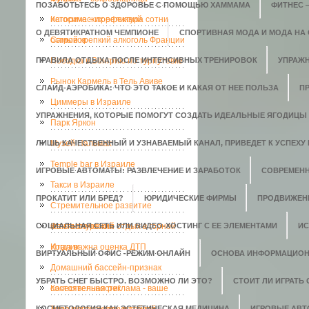
ПОЗАБОТЬТЕСЬ О ЗДОРОВЬЕ С ПОМОЩЬЮ ХАММАМА
ФИТНЕС 
исторических реликвий
Кагосима – префектура сотни
О ДЕВЯТИКРАТНОМ ЧЕМПИОНЕ
СПОРТИВНАЯ МОДА И МОДА НА
островов
Самый крепкий алкоголь Франции
ПРАВИЛА ОТДЫХА ПОСЛЕ ИНТЕНСИВНЫХ ТРЕНИРОВОК
Поездка в Венгрию по турпутевке
УПРАЖН
Рынок Кармель в Тель Авиве
СЛАЙД-АЭРОБИКА: ЧТО ЭТО ТАКОЕ И КАКАЯ ОТ НЕЕ ПОЛЬЗА
П
Циммеры в Израиле
УПРАЖНЕНИЯ, КОТОРЫЕ ПОМОГУТ СОЗДАТЬ ИДЕАЛЬНЫЕ ЯГОДИЦЫ
Парк Яркон
ЛИШЬ КАЧЕСТВЕННЫЙ И УЗНАВАЕМЫЙ КАНАЛ, ПРИВЕДЕТ К УСПЕХУ 
Музей Пальмах
Temple bar в Израиле
ИГРОВЫЕ АВТОМАТЫ: РАЗВЛЕЧЕНИЕ И ЗАРАБОТОК
СОВРЕМЕН
Такси в Израиле
ПРОКАТИТ ИЛИ БРЕД?
ЮРИДИЧЕСКИЕ ФИРМЫ
ПРОДВИЖЕН
Стремительное развитие
СОЦИАЛЬНАЯ СЕТЬ ИЛИ ВИДЕО-ХОСТИНГ С ЕЕ ЭЛЕМЕНТАМИ
кальянокурения
Фантастический отдых в горной
ИС
Италии
Когда важна оценка ДТП
ВИРТУАЛЬНЫЙ ОФИС -РЕЖИМ ОНЛАЙН
ОСНОВА ИНФОРМАЦИОН
Домашний бассейн-признак
УБРАТЬ СНЕГ БЫСТРО. ВОЗМОЖНО ЛИ ЭТО?
СТОИТ ЛИ ИГРАТЬ
состоятельности!
Качественная реклама - ваше
КОСМЕТОЛОГИЯ КАК ЭСТЕТИЧЕСКАЯ МЕДИЦИНА
ИГРОВЫЕ АВ