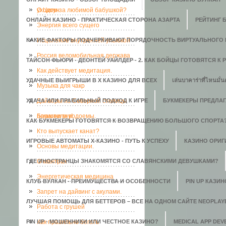
уходом за любимой бабушкой?
О Цигун
ОНЛАЙН КАЗИНО - ПРАКТИЧЕСКАЯ СТОРОНА АЗАРТА
РЕЙТИНГ 
Энергия всего сущего
КАКИЕ ФАКТОРЫ ПОДЧЕРКИВАЮТ ПОРЯДОЧНОСТЬ ВИРТУАЛЬНОГО 
Исцеление внутренней улыбкой
Россия веломобильная держава
ТАЙСОН ФЬЮРИ - ДЕОНТЕЙ УАЙЛДЕР - 2. КАК БОЙЦЫ ГОТОВЯТСЯ К
Как действует медитация.
УДАЧНЫЕ ВЫИГРЫШИ В X КАЗИНО ДЛЯ ВСЕХ
เล่นบาคาร่าที่ไหนมั่น
Музыка для чакр
УДАЧА ИЛИ ПРАВИЛЬНЫЙ ПОДХОД К ИГРЕ
Дайверы из Северной столицы
БУКМЕКЕРЫ ПРЕДЛАГ
почистили водоемы.
Баранки гну!
КАК БУКМЕКЕРЫ ГОТОВЯТСЯ К ВОЗВРАЩЕНИЮ БОЛЬШОГО СПОРТА
Кто выпускает канат?
ИГРОВЫЕ АВТОМАТЫ Х-КАЗИНО - ПУТЬ К УСПЕХУ
КАЗИНО ОРИГИ
Основы медитации.
ГДЕ ИНОСТРАНЦЫ ЗНАКОМЯТСЯ СО СЛАВЯНСКИМИ ДЕВУШКАМИ?
О мантрах
Энергетическая медицина
КЛУБ ВУЛКАН - ПРЕИМУЩЕСТВА И ОСОБЕННОСТИ
PIN UP КАЗИ
Запрет на дайвинг с акулами.
ЛУЧШАЯ ПОМОЩЬ ДЛЯ БЕТТЕРОВ – ВСЕ НА ОДНОМ САЙТЕ NEOPLAY
Работа с грушей
PIN UP - МОШЕННИКИ ИЛИ ЧЕСТНОЕ КАЗИНО?
Как правильно бегать
MEDICAL APP DE