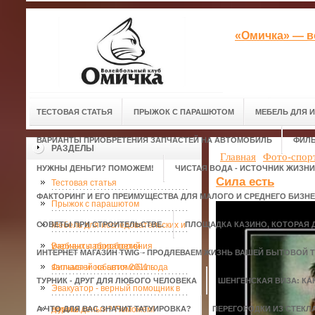
«Омичка» — в
ТЕСТОВАЯ СТАТЬЯ
ПРЫЖОК С ПАРАШЮТОМ
МЕБЕЛЬ ДЛЯ 
ВАРИАНТЫ ПРИОБРЕТЕНИЯ ЗАПЧАСТЕЙ НА АВТОМОБИЛЬ
ФИЛЬ
РАЗДЕЛЫ
Главная
Фото-спор
НУЖНЫ ДЕНЬГИ? ПОМОЖЕМ!
ЧИСТАЯ ВОДА - ИСТОЧНИК ЖИЗНИ
Сила есть
Тестовая статья
ФАКТОРИНГ И ЕГО ПРЕИМУЩЕСТВА ДЛЯ МАЛОГО И СРЕДНЕГО БИЗН
Прыжок с парашютом
СОВЕТЫ ПРИ СТРОИТЕЛЬСТВЕ.
Мебель для исследовательских и
ПЛОЩАДКА КАЗИНО, КОТОРАЯ 
учебных лабораторий
Варианты приобретения
ИНТЕРНЕТ МАГАЗИН TWIG - ПРОДЛЕВАЕМ ЖИЗНЬ ВАШЕЙ БЫТОВОЙ Т
запчастей на автомобиль
Фильмы и события 2011 года
ТУРНИК - ДРУГ ДЛЯ ЛЮБОГО ЧЕЛОВЕКА
ШЕНГЕНСКАЯ ВИЗА: КА
Эвакуатор - верный помощник в
А ЧТО ДЛЯ ВАС ЗНАЧИТ ТАТУИРОВКА?
дороге.
Нужны деньги? Поможем!
ПЕРЕГОРОДКИ ИЗ СТЕКЛ