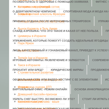
ПОЗАБОТЬТЕСЬ О ЗДОРОВЬЕ С ПОМОЩЬЮ ХАММАМА
ФИТНЕС 
исторических реликвий
Кагосима – префектура сотни
О ДЕВЯТИКРАТНОМ ЧЕМПИОНЕ
СПОРТИВНАЯ МОДА И МОДА НА
островов
Самый крепкий алкоголь Франции
ПРАВИЛА ОТДЫХА ПОСЛЕ ИНТЕНСИВНЫХ ТРЕНИРОВОК
Поездка в Венгрию по турпутевке
УПРАЖН
Рынок Кармель в Тель Авиве
СЛАЙД-АЭРОБИКА: ЧТО ЭТО ТАКОЕ И КАКАЯ ОТ НЕЕ ПОЛЬЗА
П
Циммеры в Израиле
УПРАЖНЕНИЯ, КОТОРЫЕ ПОМОГУТ СОЗДАТЬ ИДЕАЛЬНЫЕ ЯГОДИЦЫ
Парк Яркон
ЛИШЬ КАЧЕСТВЕННЫЙ И УЗНАВАЕМЫЙ КАНАЛ, ПРИВЕДЕТ К УСПЕХУ 
Музей Пальмах
Temple bar в Израиле
ИГРОВЫЕ АВТОМАТЫ: РАЗВЛЕЧЕНИЕ И ЗАРАБОТОК
СОВРЕМЕН
Такси в Израиле
ПРОКАТИТ ИЛИ БРЕД?
ЮРИДИЧЕСКИЕ ФИРМЫ
ПРОДВИЖЕН
Стремительное развитие
СОЦИАЛЬНАЯ СЕТЬ ИЛИ ВИДЕО-ХОСТИНГ С ЕЕ ЭЛЕМЕНТАМИ
кальянокурения
Фантастический отдых в горной
ИС
Италии
Когда важна оценка ДТП
ВИРТУАЛЬНЫЙ ОФИС -РЕЖИМ ОНЛАЙН
ОСНОВА ИНФОРМАЦИОН
Домашний бассейн-признак
УБРАТЬ СНЕГ БЫСТРО. ВОЗМОЖНО ЛИ ЭТО?
СТОИТ ЛИ ИГРАТЬ
состоятельности!
Качественная реклама - ваше
КОСМЕТОЛОГИЯ КАК ЭСТЕТИЧЕСКАЯ МЕДИЦИНА
ИГРОВЫЕ АВ