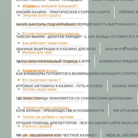
уходом за любимой бабушкой?
О Цигун
ОНЛАЙН КАЗИНО - ПРАКТИЧЕСКАЯ СТОРОНА АЗАРТА
РЕЙТИНГ 
Энергия всего сущего
КАКИЕ ФАКТОРЫ ПОДЧЕРКИВАЮТ ПОРЯДОЧНОСТЬ ВИРТУАЛЬНОГО 
Исцеление внутренней улыбкой
Россия веломобильная держава
ТАЙСОН ФЬЮРИ - ДЕОНТЕЙ УАЙЛДЕР - 2. КАК БОЙЦЫ ГОТОВЯТСЯ К
Как действует медитация.
УДАЧНЫЕ ВЫИГРЫШИ В X КАЗИНО ДЛЯ ВСЕХ
เล่นบาคาร่าที่ไหนมั่น
Музыка для чакр
УДАЧА ИЛИ ПРАВИЛЬНЫЙ ПОДХОД К ИГРЕ
Дайверы из Северной столицы
БУКМЕКЕРЫ ПРЕДЛАГ
почистили водоемы.
Баранки гну!
КАК БУКМЕКЕРЫ ГОТОВЯТСЯ К ВОЗВРАЩЕНИЮ БОЛЬШОГО СПОРТА
Кто выпускает канат?
ИГРОВЫЕ АВТОМАТЫ Х-КАЗИНО - ПУТЬ К УСПЕХУ
КАЗИНО ОРИГИ
Основы медитации.
ГДЕ ИНОСТРАНЦЫ ЗНАКОМЯТСЯ СО СЛАВЯНСКИМИ ДЕВУШКАМИ?
О мантрах
Энергетическая медицина
КЛУБ ВУЛКАН - ПРЕИМУЩЕСТВА И ОСОБЕННОСТИ
PIN UP КАЗИ
Запрет на дайвинг с акулами.
ЛУЧШАЯ ПОМОЩЬ ДЛЯ БЕТТЕРОВ – ВСЕ НА ОДНОМ САЙТЕ NEOPLAY
Работа с грушей
PIN UP - МОШЕННИКИ ИЛИ ЧЕСТНОЕ КАЗИНО?
Как правильно бегать
MEDICAL APP DE