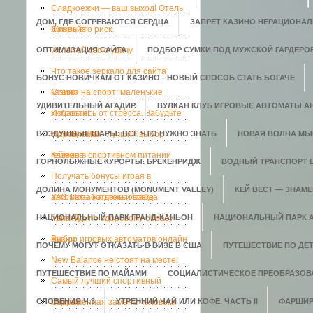
Сладкоежки — ваш выход! Отель
ДОМ, ГДЕ СОГРЕВАЮТСЯ СЕРДЦА
ЗАПРЕТ КАЗИНО НЕРАЦИОНАЛ
Санрайз
Жизнь это риск.
ОПТИМИЗАЦИЯ САЙТА
Испытай свою удачу
ПОДБОР СУМКИ ПОД МУЖСКОЙ ГАРДЕРО
Что такое зеркало для сайта
БОНУС НОВИЧКАМ ОТ КАЗИНО - НОВЫЙ СПОСОБ СТАТЬ БОГАЧЕ
казино
Ставки на спорт: маленькие
УДИВИТЕЛЬНЫЙ АГАДИР.
ВУЛКАН КЛУБ ИГРОВЫЕ АВТОМАТЫ АН
хитрости!
Избавьтесь от стресса. Забудьте
ВОЗДУШНЫЕ ШАРЫ: ВСЕ ЧТО НУЖНО ЗНАТЬ
о проблемах
Ноутбук MSI - лучший выбор
НОВАЯ ВОЛНА МЫ
геймера
Казеин в спортивном питании
ГОРНОЛЫЖНЫЕ КУРОРТЫ. БРЕКЕНРИДЖ
ВОДНЫЙ ТРАНСПОРТ 
Получать бонусы играя в
ДОЛИНА МОНУМЕНТОВ (MONUMENT VALLEY)
КЕЙ ВЕСТ — ЗНАМ
автоматы на деньги всегда
УАЗ. Позаботьтесь о себе
НАЦИОНАЛЬНЫЙ ПАРК ГРАНД-КАНЬОН
приятно.
Мега-Тур по здоровому образу
НАЦИОНАЛЬНЫЙ ПАРК 
жизни
Выбор игровых автоматов онлайн
ПОЧЕМУ МОГУТ ОТКАЗАТЬ В ВИЗЕ В США
ПУТЕШЕСТВИЕ ПО ДЕ
New Balance не стоят на месте.
ПУТЕШЕСТВИЕ ПО МАЙАМИ
СОЦИАЛИСТИЧЕСКОЕ ПРЕОБРАЗОВ
Самый лучший спортивный
СЛОВЕНИЯ Ч.3
портал
Современная замена человека
УТРЕННИЙ ЧАЙ ИЛИ КОФЕ. ЧАСТЬ II
ФАРШИР