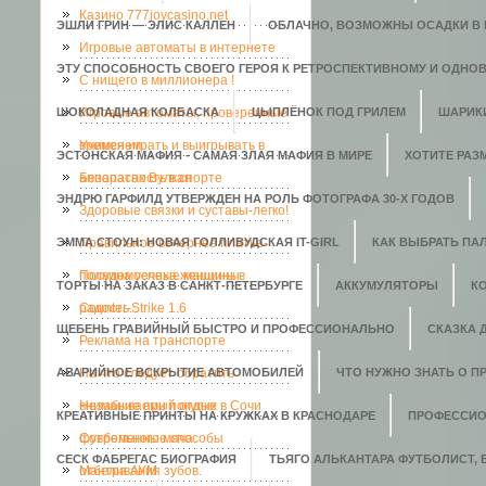
Казино 777joycasino.net
ЭШЛИ ГРИН — ЭЛИС КАЛЛЕН
ОБЛАЧНО, ВОЗМОЖНЫ ОСАДКИ В В
Игровые автоматы в интернете
ЭТУ СПОСОБНОСТЬ СВОЕГО ГЕРОЯ К РЕТРОСПЕКТИВНОМУ И ОДНО
C нищего в миллионера !
ШОКОЛАДНАЯ КОЛБАСКА
Игровые автоматы, проверенные
ЦЫПЛЁНОК ПОД ГРИЛЕМ
ШАРИК
временем.
Учимся играть и выигрывать в
ЭСТОНСКАЯ МАФИЯ - САМАЯ ЗЛАЯ МАФИЯ В МИРЕ
ХОТИТЕ РАЗ
аппаратах Вулкан
Безопасность в спорте
ЭНДРЮ ГАРФИЛД УТВЕРЖДЕН НА РОЛЬ ФОТОГРАФА 30-Х ГОДОВ
Здоровые связки и суставы-легко!
ЭММА СТОУН: НОВАЯ ГОЛЛИВУДСКАЯ IT-GIRL
Правильное вечернее платье-
КАК ВЫБРАТЬ ПАЛ
полвина успеха женщины
Посудомоечные машины в
ТОРТЫ НА ЗАКАЗ В САНКТ-ПЕТЕРБУРГЕ
АККУМУЛЯТОРЫ
К
радость.
Counter-Strike 1.6
ЩЕБЕНЬ ГРАВИЙНЫЙ БЫСТРО И ПРОФЕССИОНАЛЬНО
СКАЗКА 
Реклама на транспорте
АВАРИЙНОЕ ВСКРЫТИЕ АВТОМОБИЛЕЙ
На что следует обратить
ЧТО НУЖНО ЗНАТЬ О П
внимание при покупке
Незабываемый отдых в Сочи
КРЕАТИВНЫЕ ПРИНТЫ НА КРУЖКАХ В КРАСНОДАРЕ
ПРОФЕССИО
футбольного мяча
Современные способы
СЕСК ФАБРЕГАС БИОГРАФИЯ
ТЬЯГО АЛЬКАНТАРА ФУТБОЛИСТ,
отбеливания зубов.
Мантра АУМ