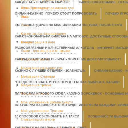
КАК ДЕЛАТЬ СТАВКИ НА СКАЧКИ?
УМНОЕ ГОЛОСОВАНИЕ - ОСО
прочищения ума.
Йога. Тратака – упражнение для
ОНЛАЙН-КАЗИНО: ПОЧЕМУ СТОИТ ПОПРОБОВАТЬ
ПОЧЕМУ ИГР
глаз
Йога
ТОП БОМБАРДИРОВ НА КВАЛИФИКАЦИИ ЧМ (УЕФА) ПОСЛЕ 8 ТУРА
Йога
Как питаться начинающему
КАК СЭКОНОМИТЬ НА БИЛЕТАХ НА АВТОБУС: ДОСТУПНЫЕ СПОСОБ
атлету
Концентрация в йоге
РАЗНООБРАЗНЫЙ И КАЧЕСТВЕННЫЙ АЛКОГОЛЬ – ИНТЕРНЕТ-МАГАЗИН
Лыжи - для сердца и от грыжи
КАК РАБОТАЮТ И КАК ВЫБРАТЬ ОБМЕННИК ДЛЯ КРИПТОВАЛЮТ?
Медитация на бег
Медитация пальцами рук
КАЗИНО С ЛУЧШЕЙ ОТДАЧЕЙ - 1СASINOWIN
ОНЛАЙН-КАЗИНО - 
Медитация Слияние
ЧТО ДОЛЖЕН ЗНАТЬ ИГРОК ПЕРЕД ТЕМ, КАК ВЫБИРАТЬ КАЗИНО
Медитация тряска
ПЛАТФОРМА ИГРОВОГО КЛУБА КАЗИНО GGPOKEROK - ОСНОВНЫЕ 
Медитация Хара
Моё упражнение. Джала дхаути
ПЛАТФОРМА КАЗИНО, КОТОРАЯ БУДЕТ ИНТЕРЕСНА КАЖДОМУ ГЕЙМЕ
Моё упражнение. Тратака
10 СПОСОБОВ СЭКОНОМИТЬ НА ТАКСИ
ОСОБЕННОСТИ ВЫБОРА 
О медитациях и йоге
КАК ИГРАТЬ НА РЕАЛЬНЫЕ ДЕНЬГИ В 1XBET