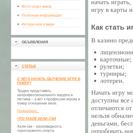
начать играть,
Фото-спорт-юмор
игру в карты и
Полезная информация
Интересное в мире
Как стать 
В казино пред
ОБЪЯВЛЕНИЯ
лицензионн
карточные;
рулетки;
СТАТЬИ
турниры;
С ЧЕГО НАЧАТЬ ОБУЧЕНИЕ ИГРЕ В
лотереи.
ПОКЕР?
Трудно представить
Начать игру м
непрофессионального хирурга и
доступны все 
летчика – а вот к профессии игрока в
покер отношение иное.
отличаются от
Подробнее...
нельзя обнали
ЧТО ТАКОЕ ХЕЛИ-СКИ
деньгами, бес
Хели-ски – разновидность
опробовать но
горнолыжного спорта.