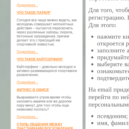
Подробнее...
Для того, что
ЧТО ТАКОЕ ПАРКУР
регистрацию. 
Сегодня все чаще можно видеть, как
Для этого:
молодежь совершает непонятные
действия – пытается перескочить
через различные заборы, перила,
нажмите кн
бетонные заграждения, причем
делает это с присущей им
откроется 
спортивной ловкостью.
заполните 
Подробнее...
придумайте
ЧТО ТАКОЕ КАЙТСЕРФИНГ
выберите в
Кайтсерфинг – довольно молодое и
ознакомьте
активно развивающееся спортивное
развлечение.
подтвердит
Подробнее...
На email прид
ФИТНЕС В ОФИСЕ
перейти по ней
Выкраиваете утром время чтобы
наложить макияж или же дорогие
персональным
пару минут, для того чтобы еще
немножко поспать?
псевдоним;
Подробнее...
имя, фамил
СТИЛЬ ОБЩЕНИЯ МЕЖДУ
УЧАСТНИКАМИ ВОСХОЖДЕНИЯ