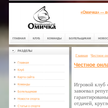
«Омичка» — в
ГЛАВНАЯ
КЛУБ
КОМАНДЫ
БОЛЕЛЬЩИКАМ
НОВОС
РАЗДЕЛЫ
Главная
Честное он
Главная
Честное онл
Клуб
Карта сайта
Игровой клуб «
Команды
завоевал репу
Болельщикам
гарантированы
Новости спорта
отдачей, круг
Статьи о спорте