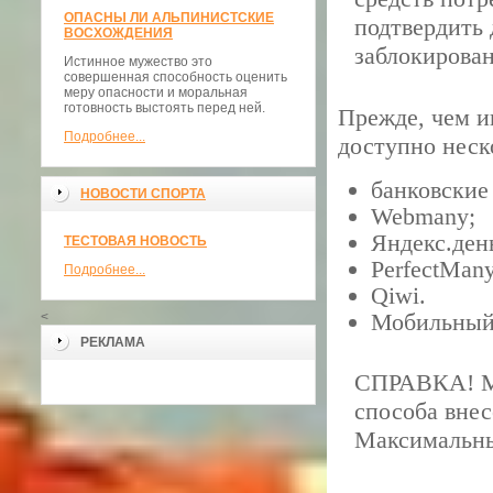
ОПАСНЫ ЛИ АЛЬПИНИСТСКИЕ
подтвердить 
ВОСХОЖДЕНИЯ
заблокирован
Истинное мужество это
совершенная способность оценить
меру опасности и моральная
готовность выстоять перед ней.
Прежде, чем иг
Подробнее...
доступно неск
банковские
НОВОСТИ СПОРТА
Webmany;
Яндекс.ден
ТЕСТОВАЯ НОВОСТЬ
PerfectMany
Подробнее...
Qiwi.
Мобильный
<
РЕКЛАМА
СПРАВКА! Ми
способа внес
Максимальны