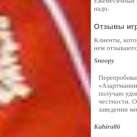
Ежемесячный к
надо.
Отзывы иг
Клиенты, кото
нем отзываютс
Snoopy
Перепробовав
«Азартмании
получаю удов
честности. 
заведении мн
Kahira86