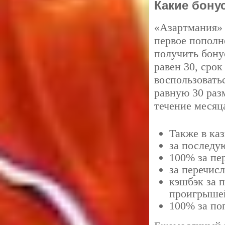
Какие бону
«Азартмания» 
первое пополн
получить бону
равен 30, срок
воспользовать
равную 30 раз
течение месяц
Также в ка
за последу
100% за пе
за перечис
кэшбэк за 
проигрыше
100% за по