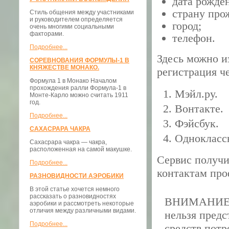
дата рожде
страну про
Стиль общения между участниками
и руководителем определяется
город;
очень многими социальными
факторами.
телефон.
Подробнее...
Здесь можно и
СОРЕВНОВАНИЯ ФОРМУЛЫ-1 В
КНЯЖЕСТВЕ МОНАКО.
регистрация ч
Формула 1 в Монако Началом
прохождения ралли Формула-1 в
Мэйл.ру.
Монте-Карло можно считать 1911
год.
Вонтакте.
Подробнее...
Фэйсбук.
САХАСРАРА ЧАКРА
Однокласс
Сахасрара чакра — чакра,
расположенная на самой макушке.
Сервис получи
Подробнее...
контактам про
РАЗНОВИДНОСТИ АЭРОБИКИ
В этой статье хочется немного
рассказать о разновидностях
ВНИМАНИЕ! В
аэробики и рассмотреть некоторые
отличия между различными видами.
нельзя предс
Подробнее...
средств потр