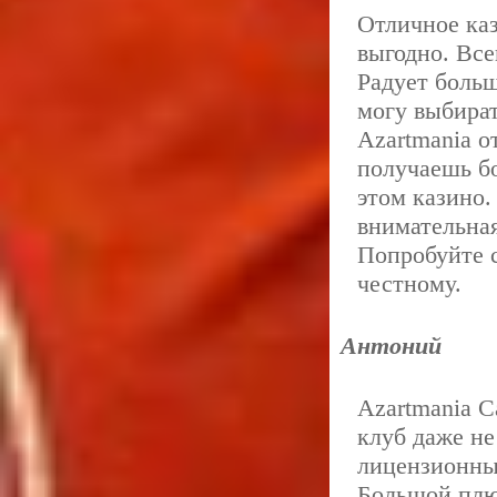
Отличное каз
выгодно. Все
Радует больш
могу выбират
Azartmania о
получаешь бо
этом казино.
внимательная
Попробуйте с
честному.
Антоний
Azartmania C
клуб даже не
лицензионны
Большой плю