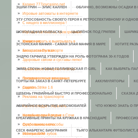
Казино 777joycasino.net
ЭШЛИ ГРИН — ЭЛИС КАЛЛЕН
ОБЛАЧНО, ВОЗМОЖНЫ ОСАДКИ В В
Игровые автоматы в интернете
ЭТУ СПОСОБНОСТЬ СВОЕГО ГЕРОЯ К РЕТРОСПЕКТИВНОМУ И ОДНО
C нищего в миллионера !
ШОКОЛАДНАЯ КОЛБАСКА
Игровые автоматы, проверенные
ЦЫПЛЁНОК ПОД ГРИЛЕМ
ШАРИК
временем.
Учимся играть и выигрывать в
ЭСТОНСКАЯ МАФИЯ - САМАЯ ЗЛАЯ МАФИЯ В МИРЕ
ХОТИТЕ РАЗ
аппаратах Вулкан
Безопасность в спорте
ЭНДРЮ ГАРФИЛД УТВЕРЖДЕН НА РОЛЬ ФОТОГРАФА 30-Х ГОДОВ
Здоровые связки и суставы-легко!
ЭММА СТОУН: НОВАЯ ГОЛЛИВУДСКАЯ IT-GIRL
Правильное вечернее платье-
КАК ВЫБРАТЬ ПАЛ
полвина успеха женщины
Посудомоечные машины в
ТОРТЫ НА ЗАКАЗ В САНКТ-ПЕТЕРБУРГЕ
АККУМУЛЯТОРЫ
К
радость.
Counter-Strike 1.6
ЩЕБЕНЬ ГРАВИЙНЫЙ БЫСТРО И ПРОФЕССИОНАЛЬНО
СКАЗКА 
Реклама на транспорте
АВАРИЙНОЕ ВСКРЫТИЕ АВТОМОБИЛЕЙ
На что следует обратить
ЧТО НУЖНО ЗНАТЬ О П
внимание при покупке
Незабываемый отдых в Сочи
КРЕАТИВНЫЕ ПРИНТЫ НА КРУЖКАХ В КРАСНОДАРЕ
ПРОФЕССИО
футбольного мяча
Современные способы
СЕСК ФАБРЕГАС БИОГРАФИЯ
ТЬЯГО АЛЬКАНТАРА ФУТБОЛИСТ,
отбеливания зубов.
Мантра АУМ