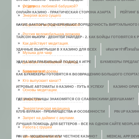
уходом за любимой бабушкой?
О Цигун
ОНЛАЙН КАЗИНО - ПРАКТИЧЕСКАЯ СТОРОНА АЗАРТА
РЕЙТИНГ 
Энергия всего сущего
КАКИЕ ФАКТОРЫ ПОДЧЕРКИВАЮТ ПОРЯДОЧНОСТЬ ВИРТУАЛЬНОГО 
Исцеление внутренней улыбкой
Россия веломобильная держава
ТАЙСОН ФЬЮРИ - ДЕОНТЕЙ УАЙЛДЕР - 2. КАК БОЙЦЫ ГОТОВЯТСЯ К
Как действует медитация.
УДАЧНЫЕ ВЫИГРЫШИ В X КАЗИНО ДЛЯ ВСЕХ
เล่นบาคาร่าที่ไหนมั่น
Музыка для чакр
УДАЧА ИЛИ ПРАВИЛЬНЫЙ ПОДХОД К ИГРЕ
Дайверы из Северной столицы
БУКМЕКЕРЫ ПРЕДЛАГ
почистили водоемы.
Баранки гну!
КАК БУКМЕКЕРЫ ГОТОВЯТСЯ К ВОЗВРАЩЕНИЮ БОЛЬШОГО СПОРТА
Кто выпускает канат?
ИГРОВЫЕ АВТОМАТЫ Х-КАЗИНО - ПУТЬ К УСПЕХУ
КАЗИНО ОРИГИ
Основы медитации.
ГДЕ ИНОСТРАНЦЫ ЗНАКОМЯТСЯ СО СЛАВЯНСКИМИ ДЕВУШКАМИ?
О мантрах
Энергетическая медицина
КЛУБ ВУЛКАН - ПРЕИМУЩЕСТВА И ОСОБЕННОСТИ
PIN UP КАЗИ
Запрет на дайвинг с акулами.
ЛУЧШАЯ ПОМОЩЬ ДЛЯ БЕТТЕРОВ – ВСЕ НА ОДНОМ САЙТЕ NEOPLAY
Работа с грушей
PIN UP - МОШЕННИКИ ИЛИ ЧЕСТНОЕ КАЗИНО?
Как правильно бегать
MEDICAL APP DE