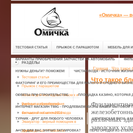
«Омичка» — в
ТЕСТОВАЯ СТАТЬЯ
ПРЫЖОК С ПАРАШЮТОМ
МЕБЕЛЬ ДЛЯ 
ВАРИАНТЫ ПРИОБРЕТЕНИЯ ЗАПЧАСТЕЙ НА АВТОМОБИЛЬ
ФИЛЬ
РАЗДЕЛЫ
Главная
Что такое
НУЖНЫ ДЕНЬГИ? ПОМОЖЕМ!
ЧИСТАЯ ВОДА - ИСТОЧНИК ЖИЗНИ
Тестовая статья
Что такое б
ФАКТОРИНГ И ЕГО ПРЕИМУЩЕСТВА ДЛЯ МАЛОГО И СРЕДНЕГО БИЗН
Прыжок с парашютом
СОВЕТЫ ПРИ СТРОИТЕЛЬСТВЕ.
Мебель для исследовательских и
ПЛОЩАДКА КАЗИНО, КОТОРАЯ 
Фундаментным
учебных лабораторий
Варианты приобретения
ИНТЕРНЕТ МАГАЗИН TWIG - ПРОДЛЕВАЕМ ЖИЗНЬ ВАШЕЙ БЫТОВОЙ Т
железобетонны
запчастей на автомобиль
Фильмы и события 2011 года
различных зда
ТУРНИК - ДРУГ ДЛЯ ЛЮБОГО ЧЕЛОВЕКА
ШЕНГЕНСКАЯ ВИЗА: КА
Эвакуатор - верный помощник в
заводских усл
А ЧТО ДЛЯ ВАС ЗНАЧИТ ТАТУИРОВКА?
дороге.
Нужны деньги? Поможем!
ПЕРЕГОРОДКИ ИЗ СТЕКЛ