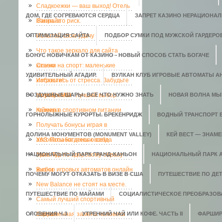
Сладкоежки — ваш выход! Отель
ДОМ, ГДЕ СОГРЕВАЮТСЯ СЕРДЦА
ЗАПРЕТ КАЗИНО НЕРАЦИОНАЛ
Санрайз
Жизнь это риск.
ОПТИМИЗАЦИЯ САЙТА
Испытай свою удачу
ПОДБОР СУМКИ ПОД МУЖСКОЙ ГАРДЕРО
Что такое зеркало для сайта
БОНУС НОВИЧКАМ ОТ КАЗИНО - НОВЫЙ СПОСОБ СТАТЬ БОГАЧЕ
казино
Ставки на спорт: маленькие
УДИВИТЕЛЬНЫЙ АГАДИР.
ВУЛКАН КЛУБ ИГРОВЫЕ АВТОМАТЫ АН
хитрости!
Избавьтесь от стресса. Забудьте
ВОЗДУШНЫЕ ШАРЫ: ВСЕ ЧТО НУЖНО ЗНАТЬ
о проблемах
Ноутбук MSI - лучший выбор
НОВАЯ ВОЛНА МЫ
геймера
Казеин в спортивном питании
ГОРНОЛЫЖНЫЕ КУРОРТЫ. БРЕКЕНРИДЖ
ВОДНЫЙ ТРАНСПОРТ 
Получать бонусы играя в
ДОЛИНА МОНУМЕНТОВ (MONUMENT VALLEY)
КЕЙ ВЕСТ — ЗНАМ
автоматы на деньги всегда
УАЗ. Позаботьтесь о себе
НАЦИОНАЛЬНЫЙ ПАРК ГРАНД-КАНЬОН
приятно.
Мега-Тур по здоровому образу
НАЦИОНАЛЬНЫЙ ПАРК 
жизни
Выбор игровых автоматов онлайн
ПОЧЕМУ МОГУТ ОТКАЗАТЬ В ВИЗЕ В США
ПУТЕШЕСТВИЕ ПО ДЕ
New Balance не стоят на месте.
ПУТЕШЕСТВИЕ ПО МАЙАМИ
СОЦИАЛИСТИЧЕСКОЕ ПРЕОБРАЗОВ
Самый лучший спортивный
СЛОВЕНИЯ Ч.3
портал
Современная замена человека
УТРЕННИЙ ЧАЙ ИЛИ КОФЕ. ЧАСТЬ II
ФАРШИР