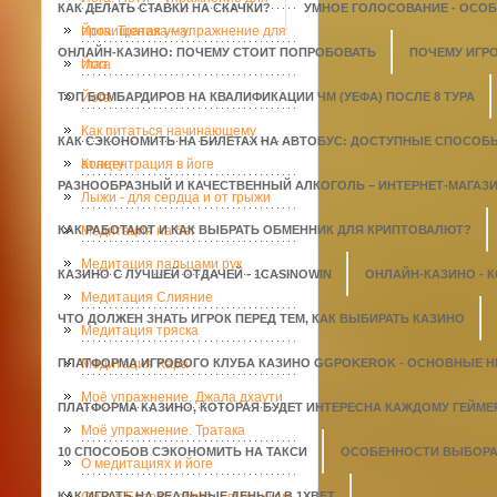
КАК ДЕЛАТЬ СТАВКИ НА СКАЧКИ?
УМНОЕ ГОЛОСОВАНИЕ - ОСО
прочищения ума.
Йога. Тратака – упражнение для
ОНЛАЙН-КАЗИНО: ПОЧЕМУ СТОИТ ПОПРОБОВАТЬ
ПОЧЕМУ ИГР
глаз
Йога
ТОП БОМБАРДИРОВ НА КВАЛИФИКАЦИИ ЧМ (УЕФА) ПОСЛЕ 8 ТУРА
Йога
Как питаться начинающему
КАК СЭКОНОМИТЬ НА БИЛЕТАХ НА АВТОБУС: ДОСТУПНЫЕ СПОСОБ
атлету
Концентрация в йоге
РАЗНООБРАЗНЫЙ И КАЧЕСТВЕННЫЙ АЛКОГОЛЬ – ИНТЕРНЕТ-МАГАЗИН
Лыжи - для сердца и от грыжи
КАК РАБОТАЮТ И КАК ВЫБРАТЬ ОБМЕННИК ДЛЯ КРИПТОВАЛЮТ?
Медитация на бег
Медитация пальцами рук
КАЗИНО С ЛУЧШЕЙ ОТДАЧЕЙ - 1СASINOWIN
ОНЛАЙН-КАЗИНО - 
Медитация Слияние
ЧТО ДОЛЖЕН ЗНАТЬ ИГРОК ПЕРЕД ТЕМ, КАК ВЫБИРАТЬ КАЗИНО
Медитация тряска
ПЛАТФОРМА ИГРОВОГО КЛУБА КАЗИНО GGPOKEROK - ОСНОВНЫЕ 
Медитация Хара
Моё упражнение. Джала дхаути
ПЛАТФОРМА КАЗИНО, КОТОРАЯ БУДЕТ ИНТЕРЕСНА КАЖДОМУ ГЕЙМЕ
Моё упражнение. Тратака
10 СПОСОБОВ СЭКОНОМИТЬ НА ТАКСИ
ОСОБЕННОСТИ ВЫБОРА 
О медитациях и йоге
КАК ИГРАТЬ НА РЕАЛЬНЫЕ ДЕНЬГИ В 1XBET