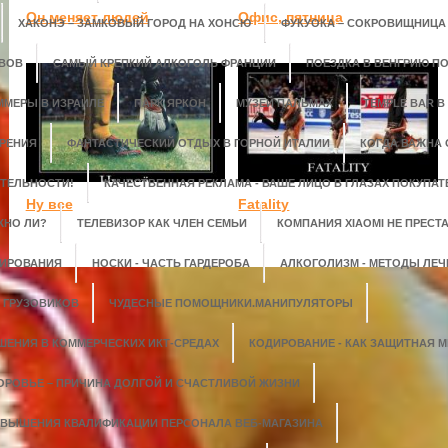
Он меняет людей
Офис, пятница
ХАКОНЭ – ЗАМКОВЫЙ ГОРОД НА ХОНСЮ
ФУКУОКА – СОКРОВИЩНИЦА
ОВОВ
САМЫЙ КРЕПКИЙ АЛКОГОЛЬ ФРАНЦИИ
ПОЕЗДКА В ВЕНГРИЮ ПО
ММЕРЫ В ИЗРАИЛЕ
ПАРК ЯРКОН
МУЗЕЙ ПАЛЬМАХ
TEMPLE BAR В
УРЕНИЯ
ФАНТАСТИЧЕСКИЙ ОТДЫХ В ГОРНОЙ ИТАЛИИ
КОГДА ВАЖНА 
ТЕЛЬНОСТИ!
КАЧЕСТВЕННАЯ РЕКЛАМА - ВАШЕ ЛИЦО В ГЛАЗАХ ПОКУПАТ
Ну все
Fatality
ЖНО ЛИ?
ТЕЛЕВИЗОР КАК ЧЛЕН СЕМЬИ
КОМПАНИЯ XIAOMI НЕ ПРЕСТ
ТИРОВАНИЯ
НОСКИ - ЧАСТЬ ГАРДЕРОБА
АЛКОГОЛИЗМ - МЕТОДЫ ЛЕЧ
 ГРУЗОВИКОВ
ЧУДЕСНЫЕ ПОМОЩНИКИ.МАНИПУЛЯТОРЫ
ЕНИЯ В КОММЕРЧЕСКИХ ИКТ-СРЕДАХ
КОДИРОВАНИЕ - КАК ЗАЩИТНАЯ М
ОРОВЬЕ – ПРИЧИНА ДОЛГОЙ И СЧАСТЛИВОЙ ЖИЗНИ
ОВЫШЕНИЯ КВАЛИФИКАЦИИ ПЕРСОНАЛА ВЕБ-МАГАЗИНА