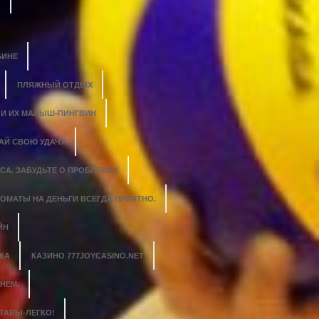
БИНЕ
ПЛЯЖНЫЙ ОТДЫХ
 И ИХ МАЛЫШ-ПИНГВИН
АЙ СВОЮ УДАЧУ
СА. ЗАБУДЬТЕ О ПРОБЛЕМАХ
ОМАТЫ НА ДЕНЬГИ ВСЕГДА ПРИЯТНО.
ЙН
КА
КАЗИНО 777JOYCASINO.NET
НЕМ.
ТАВЫ-ЛЕГКО!