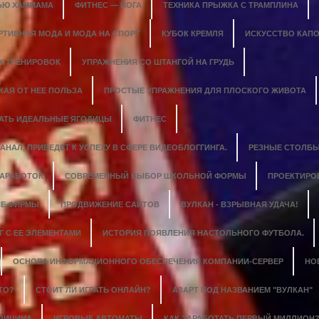
ЬЮ ХАММАМА
ФИТНЕС — ЙОГА
ТЕХНИКА ПРЫЖКА С ТРАМПЛИНА
РТИВНАЯ МОДА И МОДА НА СПОРТ
КУБОК КРЕМЛЯ
ИСКУССТВО КАПО
Х ТРЕНИРОВОК
УПРАЖНЕНИЯ СО ШТАНГОЙ НА ГРУДЬ
КАЯ ОТ НЕЕ ПОЛЬЗА
ПРОСТЫЕ УПРАЖНЕНИЯ ДЛЯ ПЛОСКОГО ЖИВОТА
ДАТЬ ИДЕАЛЬНЫЕ ЯГОДИЦЫ
ФИТНЕС
НАЛ, ПРИВЕДЕТ К УСПЕХУ В СФЕРЕ ВИДЕОБЛОГГИНГА.
РЕЗНЫЕ СТОЛБЫ
ЗАРАБОТОК
СОВРЕМЕННЫЙ ВЫБОР ШКОЛЬНОЙ ФОРМЫ
ПРОЕКТИРО
Е ФИРМЫ
ПРОДВИЖЕНИЕ САЙТОВ
ВУЛКАН - ВЗРЫВНАЯ УДАЧА!
 С ЕЕ ЭЛЕМЕНТАМИ
ИСТОРИЯ ПОЯВЛЕНИЯ НАСТОЛЬНОГО ФУТБОЛА.
ОСНОВА ИНФОРМАЦИОННОГО ОБЕСПЕЧЕНИЯ КОМПАНИИ-СЕРВЕР
НО
ТО?
СТОИТ ЛИ ИГРАТЬ ОНЛАЙН?
АЗАРТ ПОД НАЗВАНИЕМ "ВУЛКАН"
ЕДИЦИНА
ИГРОВЫЕ АВТОМАТЫ
КАК ЗАРАБОТАТЬ ПЕРВЫЙ МИЛЛИОН