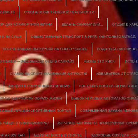
РЫВАЕТЕ
ОЧКИ ДЛЯ ВИРТУАЛЬНОЙ РЕАЛЬНОСТИ
ОР ДЛЯ КОМФОРТНОЙ ЖИЗНИ
ДЕЛАТЬ САМОМУ ИЛИ...
ОТДЫХ В ХАР
 И НА СУШЕ
ОБЩЕСТВЕННЫЙ ТРАНСПОРТ В РИГЕ: КАК ПОЛЬЗОВАТЬСЯ.
ПОТРЯСАЮЩАЯ ЭКСКУРСИЯ НА ОЗЕРО ЧОКРАК.
РОДИТЕЛИ-ПИНГВИНЫ
КОЕЖКИ — ВАШ ВЫХОД! ОТЕЛЬ САНРАЙЗ
ЖИЗНЬ ЭТО РИСК.
ИСПЫТ
О
СТАВКИ НА СПОРТ: МАЛЕНЬКИЕ ХИТРОСТИ!
ИЗБАВЬТЕСЬ ОТ СТРЕС
КАЗЕИН В СПОРТИВНОМ ПИТАНИИ
ПОЛУЧАТЬ БОНУСЫ ИГРАЯ В АВТ
ТУР ПО ЗДОРОВОМУ ОБРАЗУ ЖИЗНИ
ВЫБОР ИГРОВЫХ АВТОМАТОВ ОНЛА
САМЫЙ ЛУЧШИЙ СПОРТИВНЫЙ ПОРТАЛ
СОВРЕМЕННАЯ ЗАМЕНА ЧЕЛОВЕ
C НИЩЕГО В МИЛЛИОНЕРА !
ИГРОВЫЕ АВТОМАТЫ, ПРОВЕРЕННЫЕ ВРЕМЕ
РАТАХ ВУЛКАН
БЕЗОПАСНОСТЬ В СПОРТЕ
ЗДОРОВЫЕ СВЯЗКИ И СУС