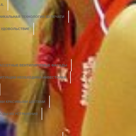
6.
НИКАЛЬНАЯ ТЕХНОЛОГИЯ 3D ПЕЧАТИ
О УДОВОЛЬСТВИЕ
АССЕТНЫЕ ВЕНТИЛИРУЕМЫЕ ФАСАДЫ
СИТУАЦИИ НЕОБХОДИМА ИНВЕСТОРАМ
ЫМИ КРАСИВЫМИ ЦВЕТАМИ
ТОДЫ ИХ УСТРАНЕНИЯ