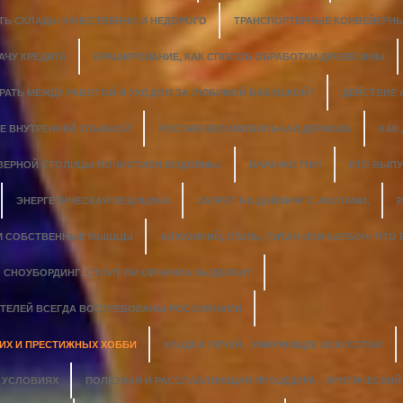
ТЬ СКЛАДЫ КАЧЕСТВЕННО И НЕДОРОГО
ТРАНСПОРТЕРНЫЕ КОНВЕЙЕРНЫ
АЧУ КРЕДИТА
БРАШИРОВАНИЕ, КАК СПОСОБ ОБРАБОТКИ ДРЕВЕСИНЫ
ИРАТЬ МЕЖДУ РАБОТОЙ И УХОДОМ ЗА ЛЮБИМОЙ БАБУШКОЙ?
ДЕЙСТВИЕ
Е ВНУТРЕННЕЙ УЛЫБКОЙ
РОССИЯ ВЕЛОМОБИЛЬНАЯ ДЕРЖАВА
КАК
ЕВЕРНОЙ СТОЛИЦЫ ПОЧИСТИЛИ ВОДОЕМЫ.
БАРАНКИ ГНУ!
КТО ВЫПУ
ЭНЕРГЕТИЧЕСКАЯ МЕДИЦИНА
ЗАПРЕТ НА ДАЙВИНГ С АКУЛАМИ.
Р
М СОБСТВЕННЫЕ МЫШЦЫ
АЛЮМИНИЙ, СТАЛЬ, ТИТАН ИЛИ КАРБОН: ЧТО
СНОУБОРДИНГ: СТОИТ ЛИ ОВЧИНКА ВЫДЕЛКИ?
ТЕЛЕЙ ВСЕГДА ВОСТРЕБОВАНЫ РОССИЯНАМИ
ГИХ И ПРЕСТИЖНЫХ ХОББИ
КЛАДКА ПЕЧЕЙ - УМИРАЮЩЕЕ ИСКУССТВО
 УСЛОВИЯХ
ПОЛЕЗНАЯ И РАССЛАБЛЯЮЩАЯ ПРОЦЕДУРА - ЭРОТИЧЕСКИ