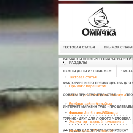
ТЕСТОВАЯ СТАТЬЯ
ПРЫЖОК С ПАР
ВАРИАНТЫ ПРИОБРЕТЕНИЯ ЗАПЧАСТЕЙ
РАЗДЕЛЫ
НУЖНЫ ДЕНЬГИ? ПОМОЖЕМ!
ЧИСТА
Тестовая статья
ФАКТОРИНГ И ЕГО ПРЕИМУЩЕСТВА ДЛЯ 
Прыжок с парашютом
СОВЕТЫ ПРИ СТРОИТЕЛЬСТВЕ.
Мебель для исследовательских и
ПЛО
учебных лабораторий
Варианты приобретения
ИНТЕРНЕТ МАГАЗИН TWIG - ПРОДЛЕВАЕ
запчастей на автомобиль
Фильмы и события 2011 года
ТУРНИК - ДРУГ ДЛЯ ЛЮБОГО ЧЕЛОВЕКА
Эвакуатор - верный помощник в
А ЧТО ДЛЯ ВАС ЗНАЧИТ ТАТУИРОВКА?
дороге.
Нужны деньги? Поможем!