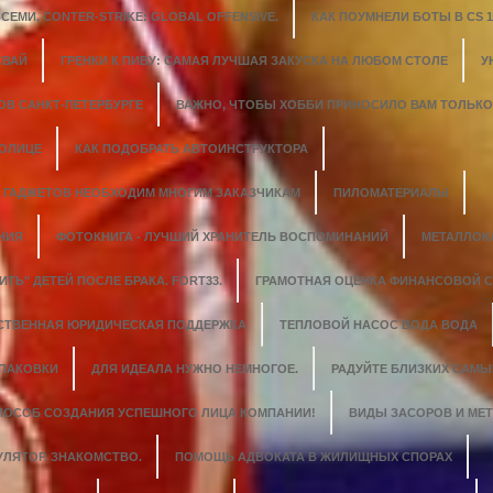
ЕМИ, CONTER-STRIKE: GLOBAL OFFENSIVE.
КАК ПОУМНЕЛИ БОТЫ В CS 1.
СВАЙ
ГРЕНКИ К ПИВУ: САМАЯ ЛУЧШАЯ ЗАКУСКА НА ЛЮБОМ СТОЛЕ
У
ОВ САНКТ-ПЕТЕРБУРГЕ
ВАЖНО, ЧТОБЫ ХОББИ ПРИНОСИЛО ВАМ ТОЛЬК
ТОЛИЦЕ
КАК ПОДОБРАТЬ АВТОИНСТРУКТОРА
 ГАДЖЕТОВ НЕОБХОДИМ МНОГИМ ЗАКАЗЧИКАМ
ПИЛОМАТЕРИАЛЫ
НИЯ
ФОТОКНИГА - ЛУЧШИЙ ХРАНИТЕЛЬ ВОСПОМИНАНИЙ
МЕТАЛЛОК
ИТЬ" ДЕТЕЙ ПОСЛЕ БРАКА. FORT33.
ГРАМОТНАЯ ОЦЕНКА ФИНАНСОВОЙ 
СТВЕННАЯ ЮРИДИЧЕСКАЯ ПОДДЕРЖКА
ТЕПЛОВОЙ НАСОС ВОДА ВОДА
УПАКОВКИ
ДЛЯ ИДЕАЛА НУЖНО НЕМНОГОЕ.
РАДУЙТЕ БЛИЗКИХ САМ
СПОСОБ СОЗДАНИЯ УСПЕШНОГО ЛИЦА КОМПАНИИ!
ВИДЫ ЗАСОРОВ И МЕ
УЛЯТОР. ЗНАКОМСТВО.
ПОМОЩЬ АДВОКАТА В ЖИЛИЩНЫХ СПОРАХ