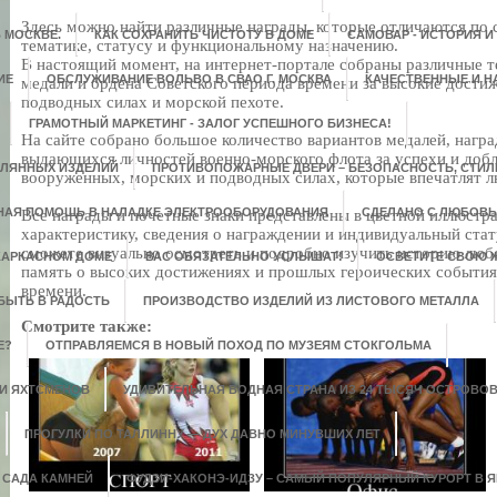
Здесь можно найти различные награды, которые отличаются по с
 МОСКВЕ.
КАК СОХРАНИТЬ ЧИСТОТУ В ДОМЕ
САМОВАР - ИСТОРИЯ И
тематике, статусу и функциональному назначению.
В настоящий момент, на интернет-портале собраны различные т
ИЕ
ОБСЛУЖИВАНИЕ ВОЛЬВО В СВАО Г. МОСКВА
КАЧЕСТВЕННЫЕ И 
медали и ордена Советского периода времени за высокие достиж
подводных силах и морской пехоте.
ГРАМОТНЫЙ МАРКЕТИНГ - ЗАЛОГ УСПЕШНОГО БИЗНЕСА!
На сайте собрано большое количество вариантов медалей, награ
выдающихся личностей военно-морского флота за успехи и доб
КЛЯННЫХ ИЗДЕЛИЙ
ПРОТИВОПОЖАРНЫЕ ДВЕРИ – БЕЗОПАСНОСТЬ, СТИЛЬ
вооруженных, морских и подводных силах, которые впечатлят л
НАЯ ПОМОЩЬ В НАЛАДКЕ ЭЛЕКТРООБОРУДОВАНИЯ
СДЕЛАНО С ЛЮБОВ
Все награды и почетные знаки представлены в цветной иллюстр
характеристику, сведения о награждении и индивидуальный стат
сможете визуально осмотреть и подробно изучить историю любо
 КАРКАСНОМ ДОМЕ
ВАС ОБЯЗАТЕЛЬНО УСЛЫШАТ!
ОСВЕТИТЕ СВОЮ 
память о высоких достижениях и прошлых героических события
времени.
БЫТЬ В РАДОСТЬ
ПРОИЗВОДСТВО ИЗДЕЛИЙ ИЗ ЛИСТОВОГО МЕТАЛЛА
Смотрите также:
Е?
ОТПРАВЛЯЕМСЯ В НОВЫЙ ПОХОД ПО МУЗЕЯМ СТОКГОЛЬМА
 И ЯХТСМЕНОВ
УДИВИТЕЛЬНАЯ ВОДНАЯ СТРАНА ИЗ 24 ТЫСЯЧ ОСТРОВО
ПРОГУЛКИ ПО ТАЛЛИННУ — ДУХ ДАВНО МИНУВШИХ ЛЕТ
 САДА КАМНЕЙ
ФУДЗИ-ХАКОНЭ-ИДЗУ – САМЫЙ ПОПУЛЯРНЫЙ КУРОРТ В 