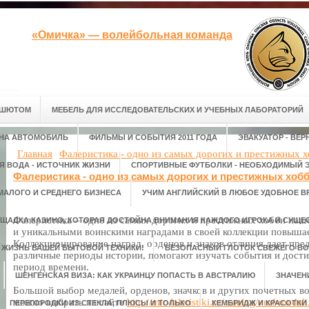
«Омичка» — волейбольная команда
АШЮТОМ
МЕБЕЛЬ ДЛЯ ИССЛЕДОВАТЕЛЬСКИХ И УЧЕБНЫХ ЛАБОРАТОРИЙ
 НА АВТОМОБИЛЬ
ФИЛЬМЫ И СОБЫТИЯ 2011 ГОДА
ЭВАКУАТОР - ВЕ
Главная
Фалеристика - одно из самых дорогих и престижных 
Я ВОДА - ИСТОЧНИК ЖИЗНИ
СПОРТИВНЫЕ ФУТБОЛКИ - НЕОБХОДИМЫЙ Э
Фалеристика - одно из самых дорогих и престижных хоб
МАЛОГО И СРЕДНЕГО БИЗНЕСА
УЧИМ АНГЛИЙСКИЙ В ЛЮБОЕ УДОБНОЕ В
Фалеристика – одно из самых дорогих и престижных хобби наш
ЩАДКА КАЗИНО, КОТОРАЯ ДОСТОЙНА ВНИМАНИЯ КАЖДОГО ИГРОКА И СУЩЕС
и уникальными воинскими наградами в своей коллекции повышае
Коллекционирование наград, орденов и знаков отличия дает пре
М ЖИЗНЬ ВАШЕЙ БЫТОВОЙ ТЕХНИКИ!
БЕЗОПАСНЫЙ ГЛОТОК СВЕЖЕГО ВО
различные периоды истории, помогают изучать события и дост
период времени.
ШЕНГЕНСКАЯ ВИЗА: КАК УКРАИНЦУ ПОПАСТЬ В АВСТРАЛИЮ
ЗНАЧЕН
Большой выбор медалей, орденов, значков и других почетных во
можно выбрать на сайте
http://mir-faleristiki.ru/catalog/vmf-medali
ПЕРЕГОРОДКИ ИЗ СТЕКЛА, ПЛЮСЫ И ТОЛЬКО
КЕМБРИДЖ И КРАСОТКИ 