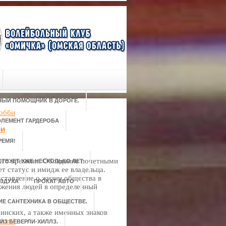
РНЫЙ ПОМОЩНИК В ДОРОГЕ.
хобби
ЛЕМЕНТ ГАРДЕРОБА
би
РЕМЯ!
его времени. Обладание почетными
ТВУЕТ УЖЕ НЕСКОЛЬКО ЛЕТ
т статус и имидж ее владельца.
дставление о жизни общества в
ЗДУХА
ПРОКАТ АВТО
ижения людей в определенный
ИЕ САНТЕХНИКА В ОБЩЕСТВЕ.
инских, а также именных знаков
.html
ИЗ БЕВЕРЛИ-ХИЛЛЗ.