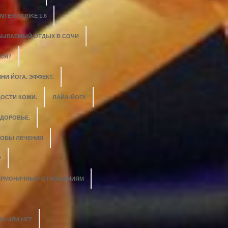
NTER-STRIKE 1.6
БЫВАЕМЫЙ ОТДЫХ В СОЧИ
ЬСЯ?
НИ ЙОГА. ЭФФЕКТ.
ОСТИ КОЖИ.
ЛАЙА-ЙОГА
ЗДОРОВЬЕ.
СОБЫ ЛЕЧЕНИЯ
Р
 ГАРМОНИЧНЫМ ОТНОШЕНИЯМ
ДА ИЛИ НЕТ