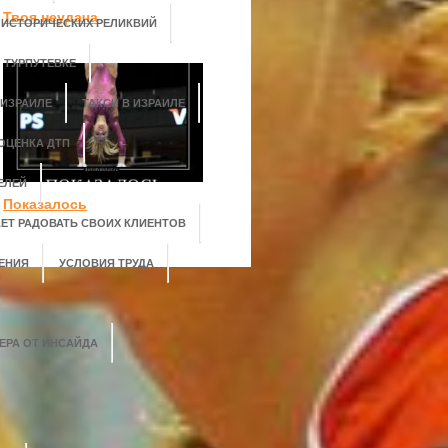
Твоя неудача
 ИСТОРИЧЕСКИХ РЕЛИКВИЙ
 ТУРПУТЕВКЕ
 ИЗРАИЛЕ
ТАКСИ В ИЗРАИЛЕ
ОЦЕНКА ДТП
ЕЛЕЙ
Показалось
АЕТ РАДОВАТЬ СВОИХ КЛИЕНТОВ
ЕНИЯ
УСЛОВИЯ ТРУДА
ЕРА ОТ ИНСАЙДА