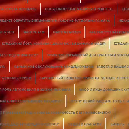
ИНА УСПЕХА ЖЕНЩИНЫ
ПОСУДОМОЕЧНЫЕ МАШИНЫ В РАДОСТЬ.
COU
СЛЕДУЕТ ОБРАТИТЬ ВНИМАНИЕ ПРИ ПОКУПКЕ ФУТБОЛЬНОГО МЯЧА
НЕЗА
 ЗУБОВ.
МАНТРА АУМ
МАНТРА ГАНЕШИ
КАК БЫСТРО НАКАЧАТ
КУНДАЛИНИ ЙОГА. КОМПЛЕКС ДЛЯ ОЧИСТКИ КАНАЛОВ (НАДИ)
КУНДАЛИ
ТЬСЯ ПОДТЯГИВАТЬСЯ?
КОМПЛЕКС УПРАЖНЕНИЙ ДЛЯ КРАСОТЫ И МОЛОД
РА.
СЕРВИСНОЕ ОБСЛУЖИВАНИЕ КОНДИЦИОНЕРОВ - ЗАБОТА О ВАШЕМ 
С УДОВОЛЬСТВИЕМ
КАРПАЛЬНЫЙ СИНДРОМ: ПРИЧИНЫ. МЕТОДЫ И СПО
Я РОЛЬ АВТОМОБИЛЯ В ЖИЗНИ ЧЕЛОВЕКА
МЯСО И ЯЙЦА ДОМАШНИХ КУ
 МАГАЗИНЕ СПОРТИВНОГО ПИТАНИЯ?
ЭРОТИЧЕСКИЙ МАССАЖ - ПУТЬ К
АК ПРАВИЛЬНО ПОДГОТОВИТЬ ПОВЕРХНОСТЬ К ЕГО НАНЕСЕНИЮ»?
ЕНИЕ ДАЕТ ПРОДУКЦИЯ OVENTROP.
ОТДЫХ В БОЛГАРИИ
ВИНИРЫ - 