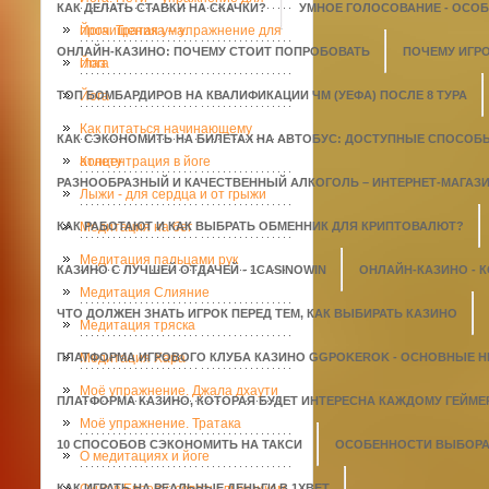
КАК ДЕЛАТЬ СТАВКИ НА СКАЧКИ?
УМНОЕ ГОЛОСОВАНИЕ - ОСО
прочищения ума.
Йога. Тратака – упражнение для
ОНЛАЙН-КАЗИНО: ПОЧЕМУ СТОИТ ПОПРОБОВАТЬ
ПОЧЕМУ ИГР
глаз
Йога
ТОП БОМБАРДИРОВ НА КВАЛИФИКАЦИИ ЧМ (УЕФА) ПОСЛЕ 8 ТУРА
Йога
Как питаться начинающему
КАК СЭКОНОМИТЬ НА БИЛЕТАХ НА АВТОБУС: ДОСТУПНЫЕ СПОСОБ
атлету
Концентрация в йоге
РАЗНООБРАЗНЫЙ И КАЧЕСТВЕННЫЙ АЛКОГОЛЬ – ИНТЕРНЕТ-МАГАЗИН
Лыжи - для сердца и от грыжи
КАК РАБОТАЮТ И КАК ВЫБРАТЬ ОБМЕННИК ДЛЯ КРИПТОВАЛЮТ?
Медитация на бег
Медитация пальцами рук
КАЗИНО С ЛУЧШЕЙ ОТДАЧЕЙ - 1СASINOWIN
ОНЛАЙН-КАЗИНО - 
Медитация Слияние
ЧТО ДОЛЖЕН ЗНАТЬ ИГРОК ПЕРЕД ТЕМ, КАК ВЫБИРАТЬ КАЗИНО
Медитация тряска
ПЛАТФОРМА ИГРОВОГО КЛУБА КАЗИНО GGPOKEROK - ОСНОВНЫЕ 
Медитация Хара
Моё упражнение. Джала дхаути
ПЛАТФОРМА КАЗИНО, КОТОРАЯ БУДЕТ ИНТЕРЕСНА КАЖДОМУ ГЕЙМЕ
Моё упражнение. Тратака
10 СПОСОБОВ СЭКОНОМИТЬ НА ТАКСИ
ОСОБЕННОСТИ ВЫБОРА 
О медитациях и йоге
КАК ИГРАТЬ НА РЕАЛЬНЫЕ ДЕНЬГИ В 1XBET