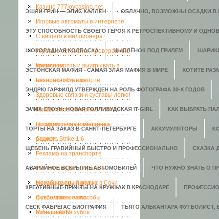
Казино 777joycasino.net
ЭШЛИ ГРИН — ЭЛИС КАЛЛЕН
ОБЛАЧНО, ВОЗМОЖНЫ ОСАДКИ В В
Игровые автоматы в интернете
ЭТУ СПОСОБНОСТЬ СВОЕГО ГЕРОЯ К РЕТРОСПЕКТИВНОМУ И ОДНО
C нищего в миллионера !
ШОКОЛАДНАЯ КОЛБАСКА
Игровые автоматы, проверенные
ЦЫПЛЁНОК ПОД ГРИЛЕМ
ШАРИК
временем.
Учимся играть и выигрывать в
ЭСТОНСКАЯ МАФИЯ - САМАЯ ЗЛАЯ МАФИЯ В МИРЕ
ХОТИТЕ РАЗ
аппаратах Вулкан
Безопасность в спорте
ЭНДРЮ ГАРФИЛД УТВЕРЖДЕН НА РОЛЬ ФОТОГРАФА 30-Х ГОДОВ
Здоровые связки и суставы-легко!
ЭММА СТОУН: НОВАЯ ГОЛЛИВУДСКАЯ IT-GIRL
Правильное вечернее платье-
КАК ВЫБРАТЬ ПАЛ
полвина успеха женщины
Посудомоечные машины в
ТОРТЫ НА ЗАКАЗ В САНКТ-ПЕТЕРБУРГЕ
АККУМУЛЯТОРЫ
К
радость.
Counter-Strike 1.6
ЩЕБЕНЬ ГРАВИЙНЫЙ БЫСТРО И ПРОФЕССИОНАЛЬНО
СКАЗКА 
Реклама на транспорте
АВАРИЙНОЕ ВСКРЫТИЕ АВТОМОБИЛЕЙ
На что следует обратить
ЧТО НУЖНО ЗНАТЬ О П
внимание при покупке
Незабываемый отдых в Сочи
КРЕАТИВНЫЕ ПРИНТЫ НА КРУЖКАХ В КРАСНОДАРЕ
ПРОФЕССИО
футбольного мяча
Современные способы
СЕСК ФАБРЕГАС БИОГРАФИЯ
ТЬЯГО АЛЬКАНТАРА ФУТБОЛИСТ,
отбеливания зубов.
Мантра АУМ