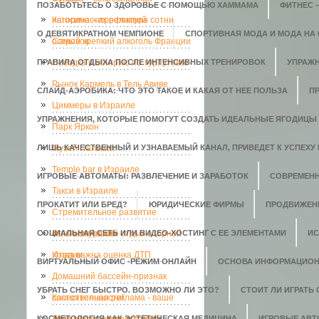
ПОЗАБОТЬТЕСЬ О ЗДОРОВЬЕ С ПОМОЩЬЮ ХАММАМА
ФИТНЕС 
исторических реликвий
Кагосима – префектура сотни
О ДЕВЯТИКРАТНОМ ЧЕМПИОНЕ
СПОРТИВНАЯ МОДА И МОДА НА
островов
Самый крепкий алкоголь Франции
ПРАВИЛА ОТДЫХА ПОСЛЕ ИНТЕНСИВНЫХ ТРЕНИРОВОК
Поездка в Венгрию по турпутевке
УПРАЖН
Рынок Кармель в Тель Авиве
СЛАЙД-АЭРОБИКА: ЧТО ЭТО ТАКОЕ И КАКАЯ ОТ НЕЕ ПОЛЬЗА
П
Циммеры в Израиле
УПРАЖНЕНИЯ, КОТОРЫЕ ПОМОГУТ СОЗДАТЬ ИДЕАЛЬНЫЕ ЯГОДИЦЫ
Парк Яркон
ЛИШЬ КАЧЕСТВЕННЫЙ И УЗНАВАЕМЫЙ КАНАЛ, ПРИВЕДЕТ К УСПЕХУ 
Музей Пальмах
Temple bar в Израиле
ИГРОВЫЕ АВТОМАТЫ: РАЗВЛЕЧЕНИЕ И ЗАРАБОТОК
СОВРЕМЕН
Такси в Израиле
ПРОКАТИТ ИЛИ БРЕД?
ЮРИДИЧЕСКИЕ ФИРМЫ
ПРОДВИЖЕН
Стремительное развитие
СОЦИАЛЬНАЯ СЕТЬ ИЛИ ВИДЕО-ХОСТИНГ С ЕЕ ЭЛЕМЕНТАМИ
кальянокурения
Фантастический отдых в горной
ИС
Италии
Когда важна оценка ДТП
ВИРТУАЛЬНЫЙ ОФИС -РЕЖИМ ОНЛАЙН
ОСНОВА ИНФОРМАЦИОН
Домашний бассейн-признак
УБРАТЬ СНЕГ БЫСТРО. ВОЗМОЖНО ЛИ ЭТО?
СТОИТ ЛИ ИГРАТЬ
состоятельности!
Качественная реклама - ваше
КОСМЕТОЛОГИЯ КАК ЭСТЕТИЧЕСКАЯ МЕДИЦИНА
ИГРОВЫЕ АВ