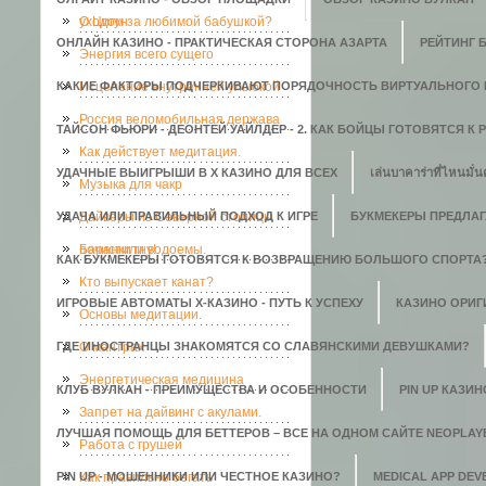
уходом за любимой бабушкой?
О Цигун
ОНЛАЙН КАЗИНО - ПРАКТИЧЕСКАЯ СТОРОНА АЗАРТА
РЕЙТИНГ 
Энергия всего сущего
КАКИЕ ФАКТОРЫ ПОДЧЕРКИВАЮТ ПОРЯДОЧНОСТЬ ВИРТУАЛЬНОГО 
Исцеление внутренней улыбкой
Россия веломобильная держава
ТАЙСОН ФЬЮРИ - ДЕОНТЕЙ УАЙЛДЕР - 2. КАК БОЙЦЫ ГОТОВЯТСЯ К
Как действует медитация.
УДАЧНЫЕ ВЫИГРЫШИ В X КАЗИНО ДЛЯ ВСЕХ
เล่นบาคาร่าที่ไหนมั่น
Музыка для чакр
УДАЧА ИЛИ ПРАВИЛЬНЫЙ ПОДХОД К ИГРЕ
Дайверы из Северной столицы
БУКМЕКЕРЫ ПРЕДЛАГ
почистили водоемы.
Баранки гну!
КАК БУКМЕКЕРЫ ГОТОВЯТСЯ К ВОЗВРАЩЕНИЮ БОЛЬШОГО СПОРТА
Кто выпускает канат?
ИГРОВЫЕ АВТОМАТЫ Х-КАЗИНО - ПУТЬ К УСПЕХУ
КАЗИНО ОРИГИ
Основы медитации.
ГДЕ ИНОСТРАНЦЫ ЗНАКОМЯТСЯ СО СЛАВЯНСКИМИ ДЕВУШКАМИ?
О мантрах
Энергетическая медицина
КЛУБ ВУЛКАН - ПРЕИМУЩЕСТВА И ОСОБЕННОСТИ
PIN UP КАЗИ
Запрет на дайвинг с акулами.
ЛУЧШАЯ ПОМОЩЬ ДЛЯ БЕТТЕРОВ – ВСЕ НА ОДНОМ САЙТЕ NEOPLAY
Работа с грушей
PIN UP - МОШЕННИКИ ИЛИ ЧЕСТНОЕ КАЗИНО?
Как правильно бегать
MEDICAL APP DE