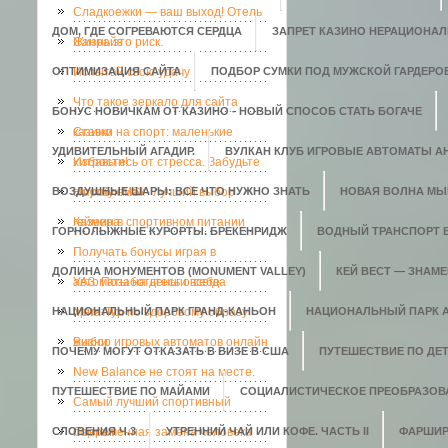
Сладкоежки — ваш выход! Отель
ДОМ, ГДЕ СОГРЕВАЮТСЯ СЕРДЦА
ЗАПРЕТ КАЗИНО НЕРАЦИОНАЛ
Санрайз
Жизнь это риск.
ОПТИМИЗАЦИЯ САЙТА
Испытай свою удачу
ПОДБОР СУМКИ ПОД МУЖСКОЙ ГАРДЕРО
Что такое зеркало для сайта
БОНУС НОВИЧКАМ ОТ КАЗИНО - НОВЫЙ СПОСОБ СТАТЬ БОГАЧЕ
казино
Ставки на спорт: маленькие
УДИВИТЕЛЬНЫЙ АГАДИР.
ВУЛКАН КЛУБ ИГРОВЫЕ АВТОМАТЫ АН
хитрости!
Избавьтесь от стресса. Забудьте
ВОЗДУШНЫЕ ШАРЫ: ВСЕ ЧТО НУЖНО ЗНАТЬ
о проблемах
Ноутбук MSI - лучший выбор
НОВАЯ ВОЛНА МЫ
геймера
Казеин в спортивном питании
ГОРНОЛЫЖНЫЕ КУРОРТЫ. БРЕКЕНРИДЖ
ВОДНЫЙ ТРАНСПОРТ 
Получать бонусы играя в
ДОЛИНА МОНУМЕНТОВ (MONUMENT VALLEY)
КЕЙ ВЕСТ — ЗНАМ
автоматы на деньги всегда
УАЗ. Позаботьтесь о себе
НАЦИОНАЛЬНЫЙ ПАРК ГРАНД-КАНЬОН
приятно.
Мега-Тур по здоровому образу
НАЦИОНАЛЬНЫЙ ПАРК 
жизни
Выбор игровых автоматов онлайн
ПОЧЕМУ МОГУТ ОТКАЗАТЬ В ВИЗЕ В США
ПУТЕШЕСТВИЕ ПО ДЕ
New Balance не стоят на месте.
ПУТЕШЕСТВИЕ ПО МАЙАМИ
СОЦИАЛИСТИЧЕСКОЕ ПРЕОБРАЗОВ
Самый лучший спортивный
СЛОВЕНИЯ Ч.3
портал
Современная замена человека
УТРЕННИЙ ЧАЙ ИЛИ КОФЕ. ЧАСТЬ II
ФАРШИР