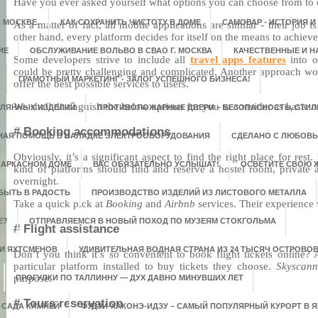
Have you ever asked yourself what options you can choose from to o
 МОСКВЕ.
КАК СОХРАНИТЬ ЧИСТОТУ В ДОМЕ
САМОВАР - ИСТОРИЯ И
As a matter of fact, all mobile applications are similar - their job i
other hand, every platform decides for itself on the means to achieve
ИЕ
ОБСЛУЖИВАНИЕ ВОЛЬВО В СВАО Г. МОСКВА
КАЧЕСТВЕННЫЕ И 
Some developers strive to include all
travel apps features
into o
could be pretty challenging and complicated. Another approach wou
ГРАМОТНЫЙ МАРКЕТИНГ - ЗАЛОГ УСПЕШНОГО БИЗНЕСА!
offer the best possible services to users.
We shall distinguish the below options for you to consider as basic o
КЛЯННЫХ ИЗДЕЛИЙ
ПРОТИВОПОЖАРНЫЕ ДВЕРИ – БЕЗОПАСНОСТЬ, СТИЛЬ
# Booking accommodations
НАЯ ПОМОЩЬ В НАЛАДКЕ ЭЛЕКТРООБОРУДОВАНИЯ
СДЕЛАНО С ЛЮБОВ
Obviously, it’s a significant aspect to find the right place for res
 КАРКАСНОМ ДОМЕ
ВАС ОБЯЗАТЕЛЬНО УСЛЫШАТ!
ОСВЕТИТЕ СВОЮ 
kind of platforms should find and reserve a hostel room, private ap
overnight.
БЫТЬ В РАДОСТЬ
ПРОИЗВОДСТВО ИЗДЕЛИЙ ИЗ ЛИСТОВОГО МЕТАЛЛА
Take a quick pick at
Booking
and
Airbnb
services. Their experience 
Е?
ОТПРАВЛЯЕМСЯ В НОВЫЙ ПОХОД ПО МУЗЕЯМ СТОКГОЛЬМА
# Flight assistance
 И ЯХТСМЕНОВ
УДИВИТЕЛЬНАЯ ВОДНАЯ СТРАНА ИЗ 24 ТЫСЯЧ ОСТРОВО
Don’t you think it’s so convenient to book flight tickets online? 
particular platform installed to buy tickets they choose.
Skyscan
purpose.
ПРОГУЛКИ ПО ТАЛЛИННУ — ДУХ ДАВНО МИНУВШИХ ЛЕТ
# Tours reservation
 САДА КАМНЕЙ
ФУДЗИ-ХАКОНЭ-ИДЗУ – САМЫЙ ПОПУЛЯРНЫЙ КУРОРТ В 