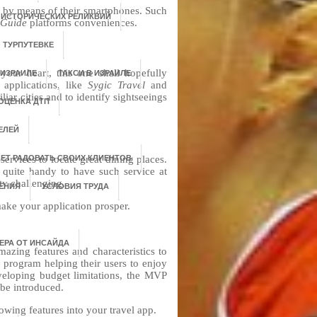
ns by means of their smartphones. Such
 ИСТОРИЧЕСКИХ РЕЛИКВИЙ
rGuide
platforms conveniences.
 ТУРПУТЕВКЕ
your heart, this one shall hopefully
 ИЗРАИЛЕ
ТАКСИ В ИЗРАИЛЕ
 applications, like
Sygic Travel
and
liar cities and to identify sightseeings
ОЦЕНКА ДТП
ЕЛЕЙ
ervices to locate great dining places.
АЕТ РАДОВАТЬ СВОИХ КЛИЕНТОВ
’s quite handy to have such service at
tty challenging.
ЕНИЯ
УСЛОВИЯ ТРУДА
make your application prosper.
ЕРА ОТ ИНСАЙДА
azing features and characteristics to
 program helping their users to enjoy
developing budget limitations, the MVP
 be introduced.
lowing features into your travel app.