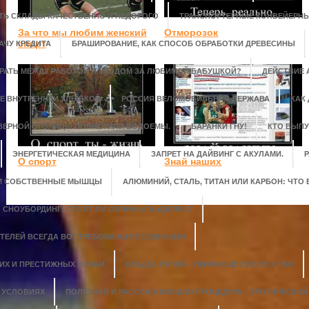
ТЬ СКЛАДЫ КАЧЕСТВЕННО И НЕДОРОГО
ТРАНСПОРТЕРНЫЕ КОНВЕЙЕРНЫ
За что мы любим женский
Отморозок
спорт
АЧУ КРЕДИТА
БРАШИРОВАНИЕ, КАК СПОСОБ ОБРАБОТКИ ДРЕВЕСИНЫ
ИРАТЬ МЕЖДУ РАБОТОЙ И УХОДОМ ЗА ЛЮБИМОЙ БАБУШКОЙ?
ДЕЙСТВИЕ
Е ВНУТРЕННЕЙ УЛЫБКОЙ
РОССИЯ ВЕЛОМОБИЛЬНАЯ ДЕРЖАВА
КАК
ЕВЕРНОЙ СТОЛИЦЫ ПОЧИСТИЛИ ВОДОЕМЫ.
БАРАНКИ ГНУ!
КТО ВЫПУ
ЭНЕРГЕТИЧЕСКАЯ МЕДИЦИНА
ЗАПРЕТ НА ДАЙВИНГ С АКУЛАМИ.
Р
О спорт
Знай наших
М СОБСТВЕННЫЕ МЫШЦЫ
АЛЮМИНИЙ, СТАЛЬ, ТИТАН ИЛИ КАРБОН: ЧТО
СНОУБОРДИНГ: СТОИТ ЛИ ОВЧИНКА ВЫДЕЛКИ?
ТЕЛЕЙ ВСЕГДА ВОСТРЕБОВАНЫ РОССИЯНАМИ
ГИХ И ПРЕСТИЖНЫХ ХОББИ
КЛАДКА ПЕЧЕЙ - УМИРАЮЩЕЕ ИСКУССТВО
 УСЛОВИЯХ
ПОЛЕЗНАЯ И РАССЛАБЛЯЮЩАЯ ПРОЦЕДУРА - ЭРОТИЧЕСКИ