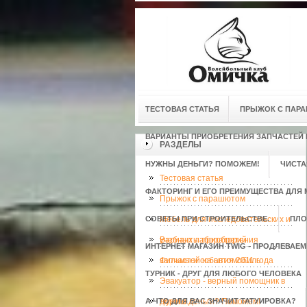
ТЕСТОВАЯ СТАТЬЯ
ПРЫЖОК С ПАР
ВАРИАНТЫ ПРИОБРЕТЕНИЯ ЗАПЧАСТЕЙ
РАЗДЕЛЫ
НУЖНЫ ДЕНЬГИ? ПОМОЖЕМ!
ЧИСТА
Тестовая статья
ФАКТОРИНГ И ЕГО ПРЕИМУЩЕСТВА ДЛЯ 
Прыжок с парашютом
СОВЕТЫ ПРИ СТРОИТЕЛЬСТВЕ.
Мебель для исследовательских и
ПЛО
учебных лабораторий
Варианты приобретения
ИНТЕРНЕТ МАГАЗИН TWIG - ПРОДЛЕВАЕ
запчастей на автомобиль
Фильмы и события 2011 года
ТУРНИК - ДРУГ ДЛЯ ЛЮБОГО ЧЕЛОВЕКА
Эвакуатор - верный помощник в
А ЧТО ДЛЯ ВАС ЗНАЧИТ ТАТУИРОВКА?
дороге.
Нужны деньги? Поможем!