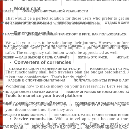
Mobile chat
РЫВАЕТЕ
ОЧКИ ДЛЯ ВИРТУАЛЬНОЙ РЕАЛЬНОСТИ
That would be a perfect solution for those users who prefer to get 
of chatbots for that period when you aren’t available.
ОР ДЛЯ КОМФОРТНОЙ ЖИЗНИ
ДЕЛАТЬ САМОМУ ИЛИ...
ОТДЫХ В ХАР
Emergency calls
 И НА СУШЕ
ОБЩЕСТВЕННЫЙ ТРАНСПОРТ В РИГЕ: КАК ПОЛЬЗОВАТЬСЯ.
We wish your users to be safe during their journey. However, unfor
ПОТРЯСАЮЩАЯ ЭКСКУРСИЯ НА ОЗЕРО ЧОКРАК.
РОДИТЕЛИ-ПИНГВИНЫ
supply your travel platform with important phone numbers of specif
safer. The emergency call button would be appreciated as well.
КОЕЖКИ — ВАШ ВЫХОД! ОТЕЛЬ САНРАЙЗ
ЖИЗНЬ ЭТО РИСК.
ИСПЫТ
Converters of currencies
О
СТАВКИ НА СПОРТ: МАЛЕНЬКИЕ ХИТРОСТИ!
ИЗБАВЬТЕСЬ ОТ СТРЕС
That functionality shall help travelers plan the budget beforehand.
taken into consideration. That’s handy, right?
КАЗЕИН В СПОРТИВНОМ ПИТАНИИ
ПОЛУЧАТЬ БОНУСЫ ИГРАЯ В АВТ
Wondering how to make money on your travel service? Let’s see rig
ТУР ПО ЗДОРОВОМУ ОБРАЗУ ЖИЗНИ
ВЫБОР ИГРОВЫХ АВТОМАТОВ ОНЛА
Tools to monetize your travel platform
САМЫЙ ЛУЧШИЙ СПОРТИВНЫЙ ПОРТАЛ
СОВРЕМЕННАЯ ЗАМЕНА ЧЕЛОВЕ
As a developer, you would like your app to drive revenue for you.
your dream come true. Here they are:
C НИЩЕГО В МИЛЛИОНЕРА !
ИГРОВЫЕ АВТОМАТЫ, ПРОВЕРЕННЫЕ ВРЕМЕ
Service commission
. With a travel app, you become a true
restaurants, taxi, airline companies, etc. Thus, you receive
РАТАХ ВУЛКАН
БЕЗОПАСНОСТЬ В СПОРТЕ
ЗДОРОВЫЕ СВЯЗКИ И СУС
establish cooperative relationships with those establishments to