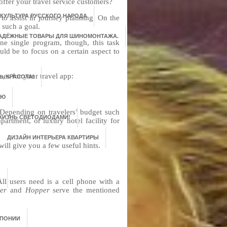
ffer your travel service customers?
 КУЛЬТУРА РУССКОГО НАРОДА
s to assist in journey planning. On the
 such a goal.
НАДЁЖНЫЕ ТОВАРЫ ДЛЯ ШИНОМОНТАЖА.
ne single program, though, this task
ld be to focus on a certain aspect to
nes for your travel app:
, КРАСОТА!
ЬЮ
t. Depending on travelers’ budget such
ЖИЗНЬ СВЕТОДИОДАМИ!
artment, or luxury hotel facility for
ДИЗАЙН ИНТЕРЬЕРА КВАРТИРЫ
will give you a few useful hints.
В
All users need is a cell phone with a
ner
and
Hopper
serve the mentioned
ЯПОНИИ