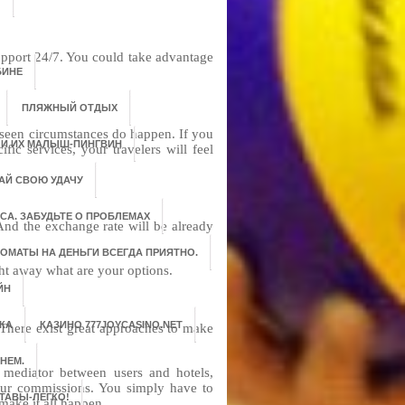
support 24/7. You could take advantage
БИНЕ
ПЛЯЖНЫЙ ОТДЫХ
eseen circumstances do happen. If you
 И ИХ МАЛЫШ-ПИНГВИН
ic services, your travelers will feel
АЙ СВОЮ УДАЧУ
СА. ЗАБУДЬТЕ О ПРОБЛЕМАХ
 And the exchange rate will be already
ОМАТЫ НА ДЕНЬГИ ВСЕГДА ПРИЯТНО.
ht away what are your options.
ЙН
КА
КАЗИНО 777JOYCASINO.NET
 There exist great approaches to make
НЕМ.
 mediator between users and hotels,
 your commissions. You simply have to
ТАВЫ-ЛЕГКО!
 make it all happen.