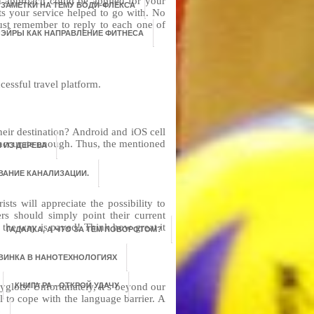
 approach could be applied for your
ЗАМЕТКИ НА ТЕМУ БОДИ-ФЛЕКСА
ts your service helped to go with. No
ust remember to reply to each one of
ЭЙРЫ КАК НАПРАВЛЕНИЕ ФИТНЕСА
essful travel platform.
 their destination? Android and iOS cell
 accurate enough. Thus, the mentioned
 ИЗ ДЕРЕВА
ВАНИЕ КАНАЛИЗАЦИИ.
ists will appreciate the possibility to
ers should simply point their current
d the way is paved! Think how great it
ГАДАЛКА, А ЧТО ЗА ТЕМ ПОВОРОТОМ?
ВИНКА В НАНОТЕХНОЛОГИЯХ
lyglots! Unfortunately, it’s beyond our
КНИГА РА - ОТКРОЙ УДАЧУ
 to cope with the language barrier. A
?