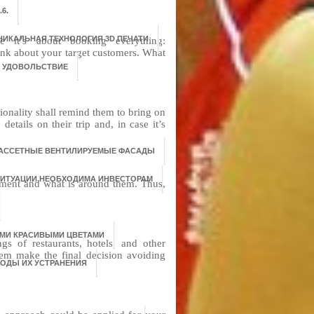
6.
НИКАЛЬНАЯ ТЕХНОЛОГИЯ 3D ПЕЧАТИ
re it’s about booking everything:
hink about your target customers. What
О УДОВОЛЬСТВИЕ
ionality shall remind them to bring on
etails on their trip and, in case it’s
АССЕТНЫЕ ВЕНТИЛИРУЕМЫЕ ФАСАДЫ
СИТУАЦИИ НЕОБХОДИМА ИНВЕСТОРАМ
moment and what is around them. Thus,
ЫМИ КРАСИВЫМИ ЦВЕТАМИ
s of restaurants, hotels, and other
hem make the final decision avoiding
ТОДЫ ИХ УСТРАНЕНИЯ