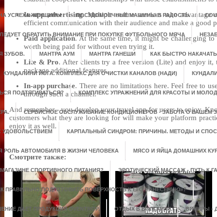
In-app advertising
. Multiple online services take advantage
ИНА УСПЕХА ЖЕНЩИНЫ
ПОСУДОМОЕЧНЫЕ МАШИНЫ В РАДОСТЬ.
COU
efficient communication with their audience and make a good pr
СЛЕДУЕТ ОБРАТИТЬ ВНИМАНИЕ ПРИ ПОКУПКЕ ФУТБОЛЬНОГО МЯЧА
НЕЗА
Paid application
. At the same time, it might be challenging to 
worth being paid for without even trying it.
 ЗУБОВ.
МАНТРА АУМ
МАНТРА ГАНЕШИ
КАК БЫСТРО НАКАЧАТ
Lite & Pro
. After clients try a free version (Lite) and enjoy i
package additional features.
КУНДАЛИНИ ЙОГА. КОМПЛЕКС ДЛЯ ОЧИСТКИ КАНАЛОВ (НАДИ)
КУНДАЛИ
In-app purchase
. There are no limitations here. Feel free to us
ТЬСЯ ПОДТЯГИВАТЬСЯ?
КОМПЛЕКС УПРАЖНЕНИЙ ДЛЯ КРАСОТЫ И МОЛОД
through such a channel.
And remember - you develop your travel app for users to enjoy. Kn
РА.
СЕРВИСНОЕ ОБСЛУЖИВАНИЕ КОНДИЦИОНЕРОВ - ЗАБОТА О ВАШЕМ 
customers what they are looking for will make your platform pract
enjoy it as well.
С УДОВОЛЬСТВИЕМ
КАРПАЛЬНЫЙ СИНДРОМ: ПРИЧИНЫ. МЕТОДЫ И СПО
Я РОЛЬ АВТОМОБИЛЯ В ЖИЗНИ ЧЕЛОВЕКА
МЯСО И ЯЙЦА ДОМАШНИХ КУ
Смотрите также:
 МАГАЗИНЕ СПОРТИВНОГО ПИТАНИЯ?
ЭРОТИЧЕСКИЙ МАССАЖ - ПУТЬ К
АК ПРАВИЛЬНО ПОДГОТОВИТЬ ПОВЕРХНОСТЬ К ЕГО НАНЕСЕНИЮ»?
ЕНИЕ ДАЕТ ПРОДУКЦИЯ OVENTROP.
ОТДЫХ В БОЛГАРИИ
ВИНИРЫ - 