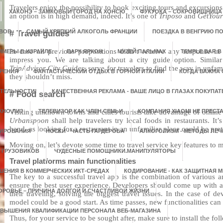
Travelers enjoy the possibility to book exciting tours and excursio
ХАКОНЭ – ЗАМКОВЫЙ ГОРОД НА ХОНСЮ
ФУКУОКА – СОКРОВИЩНИЦА
an option is in high demand, indeed. It’s one of
Triposo
and
GetYou
ОВОВ
САМЫЙ КРЕПКИЙ АЛКОГОЛЬ ФРАНЦИИ
ПОЕЗДКА В ВЕНГРИЮ ПО
# Travel guides
In case all previous propositions didn’t receive any response in 
ММЕРЫ В ИЗРАИЛЕ
ПАРК ЯРКОН
МУЗЕЙ ПАЛЬМАХ
TEMPLE BAR В
impress you. We are talking about a city guide option. Similar
TripAdvisor City Guides
, serve for travelers to find the way in unfami
УРЕНИЯ
ФАНТАСТИЧЕСКИЙ ОТДЫХ В ГОРНОЙ ИТАЛИИ
КОГДА ВАЖНА 
they shouldn’t miss.
ТЕЛЬНОСТИ!
КАЧЕСТВЕННАЯ РЕКЛАМА - ВАШЕ ЛИЦО В ГЛАЗАХ ПОКУПАТ
# Food search
ЖНО ЛИ?
Visiting unknown towns and cities tourists take advantage of online s
ТЕЛЕВИЗОР КАК ЧЛЕН СЕМЬИ
КОМПАНИЯ XIAOMI НЕ ПРЕСТ
Urbanspoon
shall help travelers try local foods in restaurants. It
hand, as looking for a restaurant in an unfamiliar place could be pre
ТИРОВАНИЯ
НОСКИ - ЧАСТЬ ГАРДЕРОБА
АЛКОГОЛИЗМ - МЕТОДЫ ЛЕЧ
Moving on, let’s devote some time to travel service key features to 
 ГРУЗОВИКОВ
ЧУДЕСНЫЕ ПОМОЩНИКИ.МАНИПУЛЯТОРЫ
Travel platforms main functionalities
ЕНИЯ В КОММЕРЧЕСКИХ ИКТ-СРЕДАХ
КОДИРОВАНИЕ - КАК ЗАЩИТНАЯ М
The key to a successful travel app is the combination of various am
ensure the best user experience. Developers should come up with a
ОРОВЬЕ – ПРИЧИНА ДОЛГОЙ И СЧАСТЛИВОЙ ЖИЗНИ
their traveling, solving the biggest travel issues. In the case of 
model could be a good start. As time passes, new functionalities can
ОВЫШЕНИЯ КВАЛИФИКАЦИИ ПЕРСОНАЛА ВЕБ-МАГАЗИНА
Thus, for your service to be sought after, make sure to install the fol