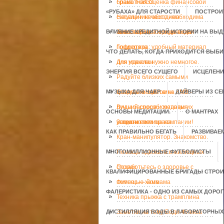
брака. Fort33.
Грамотная оценка финансовой
«РУБАХА» ДЛЯ СТАРОСТИ
ПОСТРОИ
ситуации необходима
Населению часто необходима
ВЛИЯНИЕ КРЕДИТНОЙ ИСТОРИИ НА ВЫД
инвесторам
качественная юридическая
Тепловой насос вода вода
поддержка
Гофротара: удобный материал
ЧТО ДЕЛАТЬ, КОГДА ПРИХОДИТСЯ ВЫБ
для упаковки
Для идеала нужно немногое.
ЭНЕРГИЯ ВСЕГО СУЩЕГО
ИСЦЕЛЕНИ
Радуйте близких самыми
МУЗЫКА ДЛЯ ЧАКР
красивыми цветами
Создание сайтов на КМВ -
ДАЙВЕРЫ ИЗ С
лучший способ создания
Виды засоров и методы их
ОСНОВЫ МЕДИТАЦИИ.
О МАНТРАХ
успешного лица компании!
устранения
Защити свои права.
КАК ПРАВИЛЬНО БЕГАТЬ
РАЗВИВАЕ
Кран-манипулятор. Знакомство.
МНОГОМИЛЛИОННЫЕ ФУТБОЛИСТЫ
Помощь адвоката в жилищных
спорах
Позаботьтесь о здоровье с
КВАЛИФИЦИРОВАННЫЕ БРИГАДЫ СТРОИ
помощью хаммама
Фитнес — йога
ФАЛЕРИСТИКА - ОДНО ИЗ САМЫХ ДОРО
Техника прыжка с трамплина
ДИСТИЛЛЯЦИЯ ВОДЫ В ЛАБОРАТОРНЫХ
Заметки на тему Боди-Флекса