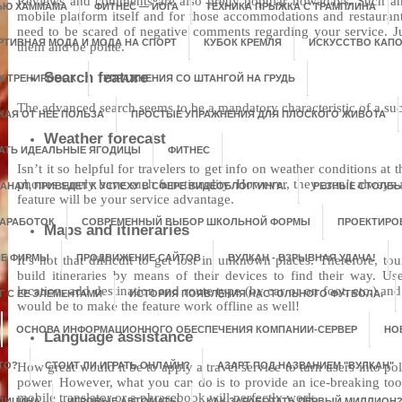
Reviews and comments are also pretty popular nowadays. Such an
ЬЮ ХАММАМА
ФИТНЕС — ЙОГА
ТЕХНИКА ПРЫЖКА С ТРАМПЛИНА
mobile platform itself and for those accommodations and restauran
need to be scared of negative comments regarding your service. J
РТИВНАЯ МОДА И МОДА НА СПОРТ
КУБОК КРЕМЛЯ
ИСКУССТВО КАПО
them and be polite.
Search feature
Х ТРЕНИРОВОК
УПРАЖНЕНИЯ СО ШТАНГОЙ НА ГРУДЬ
The advanced search seems to be a mandatory characteristic of a succ
КАЯ ОТ НЕЕ ПОЛЬЗА
ПРОСТЫЕ УПРАЖНЕНИЯ ДЛЯ ПЛОСКОГО ЖИВОТА
Weather forecast
ДАТЬ ИДЕАЛЬНЫЕ ЯГОДИЦЫ
ФИТНЕС
Isn’t it so helpful for travelers to get info on weather conditions at
phones surely have such functionality. However, they aren’t always
НАЛ, ПРИВЕДЕТ К УСПЕХУ В СФЕРЕ ВИДЕОБЛОГГИНГА.
РЕЗНЫЕ СТОЛБЫ
feature will be your service advantage.
ЗАРАБОТОК
СОВРЕМЕННЫЙ ВЫБОР ШКОЛЬНОЙ ФОРМЫ
ПРОЕКТИРО
Maps and itineraries
Е ФИРМЫ
ПРОДВИЖЕНИЕ САЙТОВ
ВУЛКАН - ВЗРЫВНАЯ УДАЧА!
It’s not that difficult to get lost in unknown places. Therefore, tour
build itineraries by means of their devices to find their way. Us
location, add destination and route type (by car or on foot, etc.) an
 С ЕЕ ЭЛЕМЕНТАМИ
ИСТОРИЯ ПОЯВЛЕНИЯ НАСТОЛЬНОГО ФУТБОЛА.
would be to make the feature work offline as well!
ОСНОВА ИНФОРМАЦИОННОГО ОБЕСПЕЧЕНИЯ КОМПАНИИ-СЕРВЕР
НО
Language assistance
ТО?
How great would it be to apply a travel service to turn users into po
СТОИТ ЛИ ИГРАТЬ ОНЛАЙН?
АЗАРТ ПОД НАЗВАНИЕМ "ВУЛКАН"
power. However, what you can do is to provide an ice-breaking tool
mobile translator or a phrasebook will perfectly work.
ЕДИЦИНА
ИГРОВЫЕ АВТОМАТЫ
КАК ЗАРАБОТАТЬ ПЕРВЫЙ МИЛЛИОН