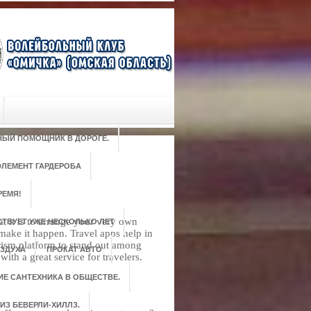
РНЫЙ ПОМОЩНИК В ДОРОГЕ.
ЛЕМЕНТ ГАРДЕРОБА
РЕМЯ!
t it is to arrange your very own
ТВУЕТ УЖЕ НЕСКОЛЬКО ЛЕТ
 make it happen. Travel apps help in
urism platform to stand out among
ЗДУХА
ПРОКАТ АВТО
ith a great service for travelers.
ИЕ САНТЕХНИКА В ОБЩЕСТВЕ.
ИЗ БЕВЕРЛИ-ХИЛЛЗ.