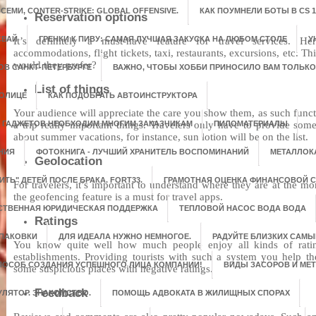
ЕМИ, CONTER-STRIKE: GLOBAL OFFENSIVE.
КАК ПОУМНЕЛИ БОТЫ В CS 1.
Reservation options
СВАЙ
ГРЕНКИ К ПИВУ: САМАЯ ЛУЧШАЯ ЗАКУСКА НА ЛЮБОМ СТОЛЕ
У
It’s definitely a must-have feature for travel services. He
accommodations, flight tickets, taxi, restaurants, excursions, etc. T
would they prefer?
ОВ САНКТ-ПЕТЕРБУРГЕ
ВАЖНО, ЧТОБЫ ХОББИ ПРИНОСИЛО ВАМ ТОЛЬК
List of things
ТОЛИЦЕ
КАК ПОДОБРАТЬ АВТОИНСТРУКТОРА
Your audience will appreciate the care you show them, as such funct
 ГАДЖЕТОВ НЕОБХОДИМ МНОГИМ ЗАКАЗЧИКАМ
a trip really important things. Travelers only have to provide some d
ПИЛОМАТЕРИАЛЫ
about summer vacations, for instance, sun lotion will be on the list.
НИЯ
ФОТОКНИГА - ЛУЧШИЙ ХРАНИТЕЛЬ ВОСПОМИНАНИЙ
МЕТАЛЛОК
Geolocation
ИТЬ" ДЕТЕЙ ПОСЛЕ БРАКА. FORT33.
ГРАМОТНАЯ ОЦЕНКА ФИНАНСОВОЙ 
For travelers, it’s important to understand where they are at the 
the geofencing feature is a must for travel apps.
СТВЕННАЯ ЮРИДИЧЕСКАЯ ПОДДЕРЖКА
ТЕПЛОВОЙ НАСОС ВОДА ВОДА
Ratings
УПАКОВКИ
ДЛЯ ИДЕАЛА НУЖНО НЕМНОГОЕ.
РАДУЙТЕ БЛИЗКИХ САМ
You know quite well how much people enjoy all kinds of rating
establishments. Providing tourists with such a system you help t
СПОСОБ СОЗДАНИЯ УСПЕШНОГО ЛИЦА КОМПАНИИ!
ВИДЫ ЗАСОРОВ И МЕ
some suspicious places with negative ratings.
Feedback
УЛЯТОР. ЗНАКОМСТВО.
ПОМОЩЬ АДВОКАТА В ЖИЛИЩНЫХ СПОРАХ