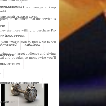
 of such a tool. They manage to keep
NTER-STRIKE 1.6
ofit.
БЫВАЕМЫЙ ОТДЫХ В СОЧИ
prove to customers that the service is
ЬСЯ?
t, they are more willing to purchase Pro
НИ ЙОГА. ЭФФЕКТ.
e your imagination to find what to sell
ОСТИ КОЖИ.
ЛАЙА-ЙОГА
owing your target audience and giving
ЗДОРОВЬЕ.
ical and popular, so moneywise you’ll
СОБЫ ЛЕЧЕНИЯ
Р
 ГАРМОНИЧНЫМ ОТНОШЕНИЯМ
ДА ИЛИ НЕТ