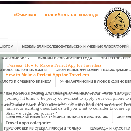
«Омичка» — волейбольная команда
АШЮТОМ
МЕБЕЛЬ ДЛЯ ИССЛЕДОВАТЕЛЬСКИХ И УЧЕБНЫХ ЛАБОРАТОРИЙ
 НА АВТОМОБИЛЬ
ФИЛЬМЫ И СОБЫТИЯ 2011 ГОДА
ЭВАКУАТОР - ВЕ
Главная
How to Make a Perfect App for Travellers
Я ВОДА - ИСТОЧНИК ЖИЗНИ
СПОРТИВНЫЕ ФУТБОЛКИ - НЕОБХОДИМЫЙ Э
How to Make a Perfect App for Travellers
МАЛОГО И СРЕДНЕГО БИЗНЕСА
УЧИМ АНГЛИЙСКИЙ В ЛЮБОЕ УДОБНОЕ В
People love traveling and seeing the wonders of our world. How grea
ЩАДКА КАЗИНО, КОТОРАЯ ДОСТОЙНА ВНИМАНИЯ КАЖДОГО ИГРОКА И СУЩЕС
journey! It turns to be pretty convenient to apply your cell phone to
solving all issues. Developers have to think hard to create a new to
М ЖИЗНЬ ВАШЕЙ БЫТОВОЙ ТЕХНИКИ!
БЕЗОПАСНЫЙ ГЛОТОК СВЕЖЕГО ВО
numerous existing ones. Let us tell you what to consider to come up w
Shall we begin our journey?
ШЕНГЕНСКАЯ ВИЗА: КАК УКРАИНЦУ ПОПАСТЬ В АВСТРАЛИЮ
ЗНАЧЕН
Travel apps categories
ПЕРЕГОРОДКИ ИЗ СТЕКЛА, ПЛЮСЫ И ТОЛЬКО
КЕМБРИДЖ И КРАСОТКИ 