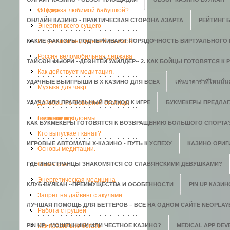
уходом за любимой бабушкой?
О Цигун
ОНЛАЙН КАЗИНО - ПРАКТИЧЕСКАЯ СТОРОНА АЗАРТА
РЕЙТИНГ 
Энергия всего сущего
КАКИЕ ФАКТОРЫ ПОДЧЕРКИВАЮТ ПОРЯДОЧНОСТЬ ВИРТУАЛЬНОГО 
Исцеление внутренней улыбкой
Россия веломобильная держава
ТАЙСОН ФЬЮРИ - ДЕОНТЕЙ УАЙЛДЕР - 2. КАК БОЙЦЫ ГОТОВЯТСЯ К
Как действует медитация.
УДАЧНЫЕ ВЫИГРЫШИ В X КАЗИНО ДЛЯ ВСЕХ
เล่นบาคาร่าที่ไหนมั่น
Музыка для чакр
УДАЧА ИЛИ ПРАВИЛЬНЫЙ ПОДХОД К ИГРЕ
Дайверы из Северной столицы
БУКМЕКЕРЫ ПРЕДЛАГ
почистили водоемы.
Баранки гну!
КАК БУКМЕКЕРЫ ГОТОВЯТСЯ К ВОЗВРАЩЕНИЮ БОЛЬШОГО СПОРТА
Кто выпускает канат?
ИГРОВЫЕ АВТОМАТЫ Х-КАЗИНО - ПУТЬ К УСПЕХУ
КАЗИНО ОРИГИ
Основы медитации.
ГДЕ ИНОСТРАНЦЫ ЗНАКОМЯТСЯ СО СЛАВЯНСКИМИ ДЕВУШКАМИ?
О мантрах
Энергетическая медицина
КЛУБ ВУЛКАН - ПРЕИМУЩЕСТВА И ОСОБЕННОСТИ
PIN UP КАЗИ
Запрет на дайвинг с акулами.
ЛУЧШАЯ ПОМОЩЬ ДЛЯ БЕТТЕРОВ – ВСЕ НА ОДНОМ САЙТЕ NEOPLAY
Работа с грушей
PIN UP - МОШЕННИКИ ИЛИ ЧЕСТНОЕ КАЗИНО?
Как правильно бегать
MEDICAL APP DE