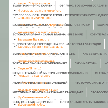
Казино 777joycasino.net
ЭШЛИ ГРИН — ЭЛИС КАЛЛЕН
ОБЛАЧНО, ВОЗМОЖНЫ ОСАДКИ В В
Игровые автоматы в интернете
ЭТУ СПОСОБНОСТЬ СВОЕГО ГЕРОЯ К РЕТРОСПЕКТИВНОМУ И ОДНО
C нищего в миллионера !
ШОКОЛАДНАЯ КОЛБАСКА
Игровые автоматы, проверенные
ЦЫПЛЁНОК ПОД ГРИЛЕМ
ШАРИК
временем.
Учимся играть и выигрывать в
ЭСТОНСКАЯ МАФИЯ - САМАЯ ЗЛАЯ МАФИЯ В МИРЕ
ХОТИТЕ РАЗ
аппаратах Вулкан
Безопасность в спорте
ЭНДРЮ ГАРФИЛД УТВЕРЖДЕН НА РОЛЬ ФОТОГРАФА 30-Х ГОДОВ
Здоровые связки и суставы-легко!
ЭММА СТОУН: НОВАЯ ГОЛЛИВУДСКАЯ IT-GIRL
Правильное вечернее платье-
КАК ВЫБРАТЬ ПАЛ
полвина успеха женщины
Посудомоечные машины в
ТОРТЫ НА ЗАКАЗ В САНКТ-ПЕТЕРБУРГЕ
АККУМУЛЯТОРЫ
К
радость.
Counter-Strike 1.6
ЩЕБЕНЬ ГРАВИЙНЫЙ БЫСТРО И ПРОФЕССИОНАЛЬНО
СКАЗКА 
Реклама на транспорте
АВАРИЙНОЕ ВСКРЫТИЕ АВТОМОБИЛЕЙ
На что следует обратить
ЧТО НУЖНО ЗНАТЬ О П
внимание при покупке
Незабываемый отдых в Сочи
КРЕАТИВНЫЕ ПРИНТЫ НА КРУЖКАХ В КРАСНОДАРЕ
ПРОФЕССИО
футбольного мяча
Современные способы
СЕСК ФАБРЕГАС БИОГРАФИЯ
ТЬЯГО АЛЬКАНТАРА ФУТБОЛИСТ,
отбеливания зубов.
Мантра АУМ