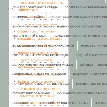
Сладкоежки — ваш выход! Отель
ДОМ, ГДЕ СОГРЕВАЮТСЯ СЕРДЦА
ЗАПРЕТ КАЗИНО НЕРАЦИОНАЛ
Санрайз
Жизнь это риск.
ОПТИМИЗАЦИЯ САЙТА
Испытай свою удачу
ПОДБОР СУМКИ ПОД МУЖСКОЙ ГАРДЕРО
Что такое зеркало для сайта
БОНУС НОВИЧКАМ ОТ КАЗИНО - НОВЫЙ СПОСОБ СТАТЬ БОГАЧЕ
казино
Ставки на спорт: маленькие
УДИВИТЕЛЬНЫЙ АГАДИР.
ВУЛКАН КЛУБ ИГРОВЫЕ АВТОМАТЫ АН
хитрости!
Избавьтесь от стресса. Забудьте
ВОЗДУШНЫЕ ШАРЫ: ВСЕ ЧТО НУЖНО ЗНАТЬ
о проблемах
Ноутбук MSI - лучший выбор
НОВАЯ ВОЛНА МЫ
геймера
Казеин в спортивном питании
ГОРНОЛЫЖНЫЕ КУРОРТЫ. БРЕКЕНРИДЖ
ВОДНЫЙ ТРАНСПОРТ 
Получать бонусы играя в
ДОЛИНА МОНУМЕНТОВ (MONUMENT VALLEY)
КЕЙ ВЕСТ — ЗНАМ
автоматы на деньги всегда
УАЗ. Позаботьтесь о себе
НАЦИОНАЛЬНЫЙ ПАРК ГРАНД-КАНЬОН
приятно.
Мега-Тур по здоровому образу
НАЦИОНАЛЬНЫЙ ПАРК 
жизни
Выбор игровых автоматов онлайн
ПОЧЕМУ МОГУТ ОТКАЗАТЬ В ВИЗЕ В США
ПУТЕШЕСТВИЕ ПО ДЕ
New Balance не стоят на месте.
ПУТЕШЕСТВИЕ ПО МАЙАМИ
СОЦИАЛИСТИЧЕСКОЕ ПРЕОБРАЗОВ
Самый лучший спортивный
СЛОВЕНИЯ Ч.3
портал
Современная замена человека
УТРЕННИЙ ЧАЙ ИЛИ КОФЕ. ЧАСТЬ II
ФАРШИР