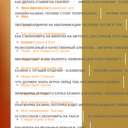
КАК ДЕЛАТЬ СТАВКИ НА СКАЧКИ?
УМНОЕ ГОЛОСОВАНИЕ - ОСО
прочищения ума.
Йога. Тратака – упражнение для
ОНЛАЙН-КАЗИНО: ПОЧЕМУ СТОИТ ПОПРОБОВАТЬ
ПОЧЕМУ ИГР
глаз
Йога
ТОП БОМБАРДИРОВ НА КВАЛИФИКАЦИИ ЧМ (УЕФА) ПОСЛЕ 8 ТУРА
Йога
Как питаться начинающему
КАК СЭКОНОМИТЬ НА БИЛЕТАХ НА АВТОБУС: ДОСТУПНЫЕ СПОСОБ
атлету
Концентрация в йоге
РАЗНООБРАЗНЫЙ И КАЧЕСТВЕННЫЙ АЛКОГОЛЬ – ИНТЕРНЕТ-МАГАЗИН
Лыжи - для сердца и от грыжи
КАК РАБОТАЮТ И КАК ВЫБРАТЬ ОБМЕННИК ДЛЯ КРИПТОВАЛЮТ?
Медитация на бег
Медитация пальцами рук
КАЗИНО С ЛУЧШЕЙ ОТДАЧЕЙ - 1СASINOWIN
ОНЛАЙН-КАЗИНО - 
Медитация Слияние
ЧТО ДОЛЖЕН ЗНАТЬ ИГРОК ПЕРЕД ТЕМ, КАК ВЫБИРАТЬ КАЗИНО
Медитация тряска
ПЛАТФОРМА ИГРОВОГО КЛУБА КАЗИНО GGPOKEROK - ОСНОВНЫЕ 
Медитация Хара
Моё упражнение. Джала дхаути
ПЛАТФОРМА КАЗИНО, КОТОРАЯ БУДЕТ ИНТЕРЕСНА КАЖДОМУ ГЕЙМЕ
Моё упражнение. Тратака
10 СПОСОБОВ СЭКОНОМИТЬ НА ТАКСИ
ОСОБЕННОСТИ ВЫБОРА 
О медитациях и йоге
КАК ИГРАТЬ НА РЕАЛЬНЫЕ ДЕНЬГИ В 1XBET