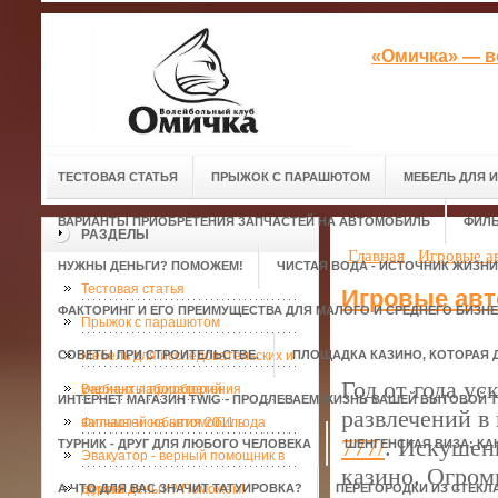
«Омичка» — в
ТЕСТОВАЯ СТАТЬЯ
ПРЫЖОК С ПАРАШЮТОМ
МЕБЕЛЬ ДЛЯ 
ВАРИАНТЫ ПРИОБРЕТЕНИЯ ЗАПЧАСТЕЙ НА АВТОМОБИЛЬ
ФИЛЬ
РАЗДЕЛЫ
Главная
Игровые а
НУЖНЫ ДЕНЬГИ? ПОМОЖЕМ!
ЧИСТАЯ ВОДА - ИСТОЧНИК ЖИЗНИ
Тестовая статья
Игровые авт
ФАКТОРИНГ И ЕГО ПРЕИМУЩЕСТВА ДЛЯ МАЛОГО И СРЕДНЕГО БИЗН
Прыжок с парашютом
СОВЕТЫ ПРИ СТРОИТЕЛЬСТВЕ.
Мебель для исследовательских и
ПЛОЩАДКА КАЗИНО, КОТОРАЯ 
Год от года у
учебных лабораторий
Варианты приобретения
ИНТЕРНЕТ МАГАЗИН TWIG - ПРОДЛЕВАЕМ ЖИЗНЬ ВАШЕЙ БЫТОВОЙ Т
развлечений в
запчастей на автомобиль
Фильмы и события 2011 года
777/
. Искушен
ТУРНИК - ДРУГ ДЛЯ ЛЮБОГО ЧЕЛОВЕКА
ШЕНГЕНСКАЯ ВИЗА: КА
Эвакуатор - верный помощник в
казино. Огром
А ЧТО ДЛЯ ВАС ЗНАЧИТ ТАТУИРОВКА?
дороге.
Нужны деньги? Поможем!
ПЕРЕГОРОДКИ ИЗ СТЕКЛ