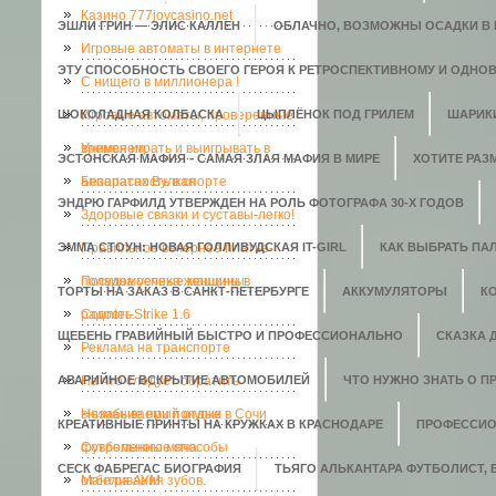
Казино 777joycasino.net
ЭШЛИ ГРИН — ЭЛИС КАЛЛЕН
ОБЛАЧНО, ВОЗМОЖНЫ ОСАДКИ В В
Игровые автоматы в интернете
ЭТУ СПОСОБНОСТЬ СВОЕГО ГЕРОЯ К РЕТРОСПЕКТИВНОМУ И ОДНО
C нищего в миллионера !
ШОКОЛАДНАЯ КОЛБАСКА
Игровые автоматы, проверенные
ЦЫПЛЁНОК ПОД ГРИЛЕМ
ШАРИК
временем.
Учимся играть и выигрывать в
ЭСТОНСКАЯ МАФИЯ - САМАЯ ЗЛАЯ МАФИЯ В МИРЕ
ХОТИТЕ РАЗ
аппаратах Вулкан
Безопасность в спорте
ЭНДРЮ ГАРФИЛД УТВЕРЖДЕН НА РОЛЬ ФОТОГРАФА 30-Х ГОДОВ
Здоровые связки и суставы-легко!
ЭММА СТОУН: НОВАЯ ГОЛЛИВУДСКАЯ IT-GIRL
Правильное вечернее платье-
КАК ВЫБРАТЬ ПАЛ
полвина успеха женщины
Посудомоечные машины в
ТОРТЫ НА ЗАКАЗ В САНКТ-ПЕТЕРБУРГЕ
АККУМУЛЯТОРЫ
К
радость.
Counter-Strike 1.6
ЩЕБЕНЬ ГРАВИЙНЫЙ БЫСТРО И ПРОФЕССИОНАЛЬНО
СКАЗКА 
Реклама на транспорте
АВАРИЙНОЕ ВСКРЫТИЕ АВТОМОБИЛЕЙ
На что следует обратить
ЧТО НУЖНО ЗНАТЬ О П
внимание при покупке
Незабываемый отдых в Сочи
КРЕАТИВНЫЕ ПРИНТЫ НА КРУЖКАХ В КРАСНОДАРЕ
ПРОФЕССИО
футбольного мяча
Современные способы
СЕСК ФАБРЕГАС БИОГРАФИЯ
ТЬЯГО АЛЬКАНТАРА ФУТБОЛИСТ,
отбеливания зубов.
Мантра АУМ