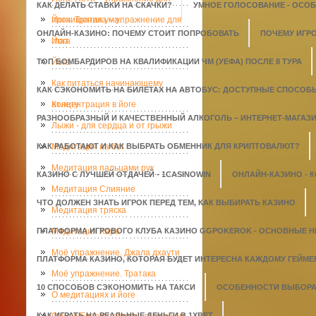
КАК ДЕЛАТЬ СТАВКИ НА СКАЧКИ?
УМНОЕ ГОЛОСОВАНИЕ - ОСО
прочищения ума.
Йога. Тратака – упражнение для
ОНЛАЙН-КАЗИНО: ПОЧЕМУ СТОИТ ПОПРОБОВАТЬ
ПОЧЕМУ ИГР
глаз
Йога
ТОП БОМБАРДИРОВ НА КВАЛИФИКАЦИИ ЧМ (УЕФА) ПОСЛЕ 8 ТУРА
Йога
Как питаться начинающему
КАК СЭКОНОМИТЬ НА БИЛЕТАХ НА АВТОБУС: ДОСТУПНЫЕ СПОСОБ
атлету
Концентрация в йоге
РАЗНООБРАЗНЫЙ И КАЧЕСТВЕННЫЙ АЛКОГОЛЬ – ИНТЕРНЕТ-МАГАЗИН
Лыжи - для сердца и от грыжи
КАК РАБОТАЮТ И КАК ВЫБРАТЬ ОБМЕННИК ДЛЯ КРИПТОВАЛЮТ?
Медитация на бег
Медитация пальцами рук
КАЗИНО С ЛУЧШЕЙ ОТДАЧЕЙ - 1СASINOWIN
ОНЛАЙН-КАЗИНО - 
Медитация Слияние
ЧТО ДОЛЖЕН ЗНАТЬ ИГРОК ПЕРЕД ТЕМ, КАК ВЫБИРАТЬ КАЗИНО
Медитация тряска
ПЛАТФОРМА ИГРОВОГО КЛУБА КАЗИНО GGPOKEROK - ОСНОВНЫЕ 
Медитация Хара
Моё упражнение. Джала дхаути
ПЛАТФОРМА КАЗИНО, КОТОРАЯ БУДЕТ ИНТЕРЕСНА КАЖДОМУ ГЕЙМЕ
Моё упражнение. Тратака
10 СПОСОБОВ СЭКОНОМИТЬ НА ТАКСИ
ОСОБЕННОСТИ ВЫБОРА 
О медитациях и йоге
КАК ИГРАТЬ НА РЕАЛЬНЫЕ ДЕНЬГИ В 1XBET