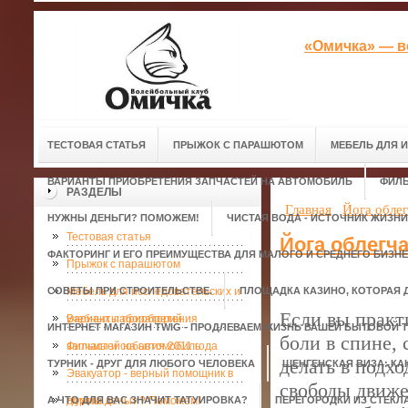
«Омичка» — в
ТЕСТОВАЯ СТАТЬЯ
ПРЫЖОК С ПАРАШЮТОМ
МЕБЕЛЬ ДЛЯ 
ВАРИАНТЫ ПРИОБРЕТЕНИЯ ЗАПЧАСТЕЙ НА АВТОМОБИЛЬ
ФИЛЬ
РАЗДЕЛЫ
Главная
Йога облег
НУЖНЫ ДЕНЬГИ? ПОМОЖЕМ!
ЧИСТАЯ ВОДА - ИСТОЧНИК ЖИЗНИ
Тестовая статья
Йога облегча
ФАКТОРИНГ И ЕГО ПРЕИМУЩЕСТВА ДЛЯ МАЛОГО И СРЕДНЕГО БИЗН
Прыжок с парашютом
СОВЕТЫ ПРИ СТРОИТЕЛЬСТВЕ.
Мебель для исследовательских и
ПЛОЩАДКА КАЗИНО, КОТОРАЯ 
Если вы практи
учебных лабораторий
Варианты приобретения
ИНТЕРНЕТ МАГАЗИН TWIG - ПРОДЛЕВАЕМ ЖИЗНЬ ВАШЕЙ БЫТОВОЙ Т
боли в спине,
запчастей на автомобиль
Фильмы и события 2011 года
делать в подх
ТУРНИК - ДРУГ ДЛЯ ЛЮБОГО ЧЕЛОВЕКА
ШЕНГЕНСКАЯ ВИЗА: КА
Эвакуатор - верный помощник в
свободы движе
А ЧТО ДЛЯ ВАС ЗНАЧИТ ТАТУИРОВКА?
дороге.
Нужны деньги? Поможем!
ПЕРЕГОРОДКИ ИЗ СТЕКЛ