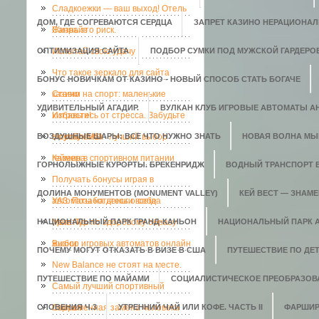
Сладкоежки — ваш выход! Отель
ДОМ, ГДЕ СОГРЕВАЮТСЯ СЕРДЦА
ЗАПРЕТ КАЗИНО НЕРАЦИОНАЛ
Санрайз
Жизнь это риск.
ОПТИМИЗАЦИЯ САЙТА
Испытай свою удачу
ПОДБОР СУМКИ ПОД МУЖСКОЙ ГАРДЕРО
Что такое зеркало для сайта
БОНУС НОВИЧКАМ ОТ КАЗИНО - НОВЫЙ СПОСОБ СТАТЬ БОГАЧЕ
казино
Ставки на спорт: маленькие
УДИВИТЕЛЬНЫЙ АГАДИР.
ВУЛКАН КЛУБ ИГРОВЫЕ АВТОМАТЫ АН
хитрости!
Избавьтесь от стресса. Забудьте
ВОЗДУШНЫЕ ШАРЫ: ВСЕ ЧТО НУЖНО ЗНАТЬ
о проблемах
Ноутбук MSI - лучший выбор
НОВАЯ ВОЛНА МЫ
геймера
Казеин в спортивном питании
ГОРНОЛЫЖНЫЕ КУРОРТЫ. БРЕКЕНРИДЖ
ВОДНЫЙ ТРАНСПОРТ 
Получать бонусы играя в
ДОЛИНА МОНУМЕНТОВ (MONUMENT VALLEY)
КЕЙ ВЕСТ — ЗНАМ
автоматы на деньги всегда
УАЗ. Позаботьтесь о себе
НАЦИОНАЛЬНЫЙ ПАРК ГРАНД-КАНЬОН
приятно.
Мега-Тур по здоровому образу
НАЦИОНАЛЬНЫЙ ПАРК 
жизни
Выбор игровых автоматов онлайн
ПОЧЕМУ МОГУТ ОТКАЗАТЬ В ВИЗЕ В США
ПУТЕШЕСТВИЕ ПО ДЕ
New Balance не стоят на месте.
ПУТЕШЕСТВИЕ ПО МАЙАМИ
СОЦИАЛИСТИЧЕСКОЕ ПРЕОБРАЗОВ
Самый лучший спортивный
СЛОВЕНИЯ Ч.3
портал
Современная замена человека
УТРЕННИЙ ЧАЙ ИЛИ КОФЕ. ЧАСТЬ II
ФАРШИР