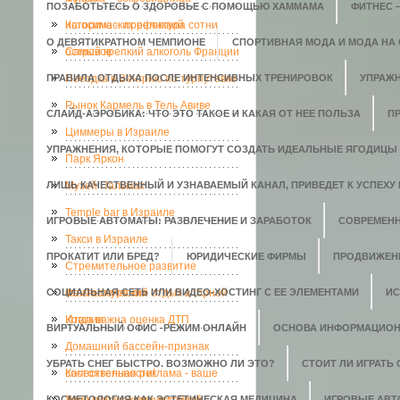
ПОЗАБОТЬТЕСЬ О ЗДОРОВЬЕ С ПОМОЩЬЮ ХАММАМА
ФИТНЕС 
исторических реликвий
Кагосима – префектура сотни
О ДЕВЯТИКРАТНОМ ЧЕМПИОНЕ
СПОРТИВНАЯ МОДА И МОДА НА
островов
Самый крепкий алкоголь Франции
ПРАВИЛА ОТДЫХА ПОСЛЕ ИНТЕНСИВНЫХ ТРЕНИРОВОК
Поездка в Венгрию по турпутевке
УПРАЖН
Рынок Кармель в Тель Авиве
СЛАЙД-АЭРОБИКА: ЧТО ЭТО ТАКОЕ И КАКАЯ ОТ НЕЕ ПОЛЬЗА
П
Циммеры в Израиле
УПРАЖНЕНИЯ, КОТОРЫЕ ПОМОГУТ СОЗДАТЬ ИДЕАЛЬНЫЕ ЯГОДИЦЫ
Парк Яркон
ЛИШЬ КАЧЕСТВЕННЫЙ И УЗНАВАЕМЫЙ КАНАЛ, ПРИВЕДЕТ К УСПЕХУ 
Музей Пальмах
Temple bar в Израиле
ИГРОВЫЕ АВТОМАТЫ: РАЗВЛЕЧЕНИЕ И ЗАРАБОТОК
СОВРЕМЕН
Такси в Израиле
ПРОКАТИТ ИЛИ БРЕД?
ЮРИДИЧЕСКИЕ ФИРМЫ
ПРОДВИЖЕН
Стремительное развитие
СОЦИАЛЬНАЯ СЕТЬ ИЛИ ВИДЕО-ХОСТИНГ С ЕЕ ЭЛЕМЕНТАМИ
кальянокурения
Фантастический отдых в горной
ИС
Италии
Когда важна оценка ДТП
ВИРТУАЛЬНЫЙ ОФИС -РЕЖИМ ОНЛАЙН
ОСНОВА ИНФОРМАЦИОН
Домашний бассейн-признак
УБРАТЬ СНЕГ БЫСТРО. ВОЗМОЖНО ЛИ ЭТО?
СТОИТ ЛИ ИГРАТЬ
состоятельности!
Качественная реклама - ваше
КОСМЕТОЛОГИЯ КАК ЭСТЕТИЧЕСКАЯ МЕДИЦИНА
ИГРОВЫЕ АВ