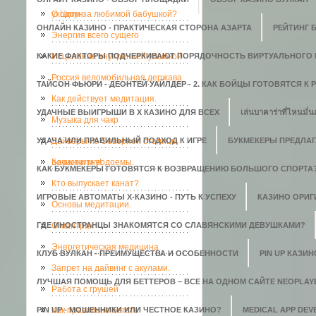
уходом за любимой бабушкой?
О Цигун
ОНЛАЙН КАЗИНО - ПРАКТИЧЕСКАЯ СТОРОНА АЗАРТА
РЕЙТИНГ 
Энергия всего сущего
КАКИЕ ФАКТОРЫ ПОДЧЕРКИВАЮТ ПОРЯДОЧНОСТЬ ВИРТУАЛЬНОГО 
Исцеление внутренней улыбкой
Россия веломобильная держава
ТАЙСОН ФЬЮРИ - ДЕОНТЕЙ УАЙЛДЕР - 2. КАК БОЙЦЫ ГОТОВЯТСЯ К
Как действует медитация.
УДАЧНЫЕ ВЫИГРЫШИ В X КАЗИНО ДЛЯ ВСЕХ
เล่นบาคาร่าที่ไหนมั่น
Музыка для чакр
УДАЧА ИЛИ ПРАВИЛЬНЫЙ ПОДХОД К ИГРЕ
Дайверы из Северной столицы
БУКМЕКЕРЫ ПРЕДЛАГ
почистили водоемы.
Баранки гну!
КАК БУКМЕКЕРЫ ГОТОВЯТСЯ К ВОЗВРАЩЕНИЮ БОЛЬШОГО СПОРТА
Кто выпускает канат?
ИГРОВЫЕ АВТОМАТЫ Х-КАЗИНО - ПУТЬ К УСПЕХУ
КАЗИНО ОРИГИ
Основы медитации.
ГДЕ ИНОСТРАНЦЫ ЗНАКОМЯТСЯ СО СЛАВЯНСКИМИ ДЕВУШКАМИ?
О мантрах
Энергетическая медицина
КЛУБ ВУЛКАН - ПРЕИМУЩЕСТВА И ОСОБЕННОСТИ
PIN UP КАЗИ
Запрет на дайвинг с акулами.
ЛУЧШАЯ ПОМОЩЬ ДЛЯ БЕТТЕРОВ – ВСЕ НА ОДНОМ САЙТЕ NEOPLAY
Работа с грушей
PIN UP - МОШЕННИКИ ИЛИ ЧЕСТНОЕ КАЗИНО?
Как правильно бегать
MEDICAL APP DE