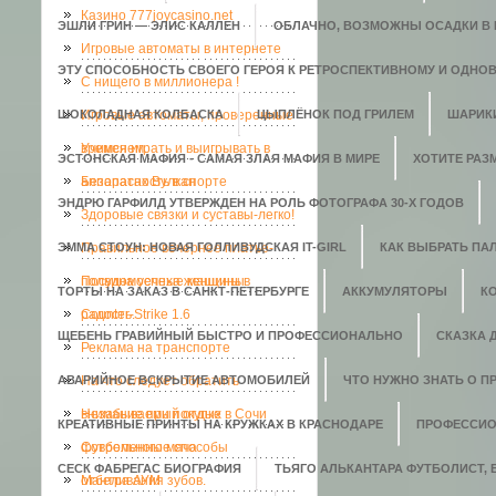
Казино 777joycasino.net
ЭШЛИ ГРИН — ЭЛИС КАЛЛЕН
ОБЛАЧНО, ВОЗМОЖНЫ ОСАДКИ В В
Игровые автоматы в интернете
ЭТУ СПОСОБНОСТЬ СВОЕГО ГЕРОЯ К РЕТРОСПЕКТИВНОМУ И ОДНО
C нищего в миллионера !
ШОКОЛАДНАЯ КОЛБАСКА
Игровые автоматы, проверенные
ЦЫПЛЁНОК ПОД ГРИЛЕМ
ШАРИК
временем.
Учимся играть и выигрывать в
ЭСТОНСКАЯ МАФИЯ - САМАЯ ЗЛАЯ МАФИЯ В МИРЕ
ХОТИТЕ РАЗ
аппаратах Вулкан
Безопасность в спорте
ЭНДРЮ ГАРФИЛД УТВЕРЖДЕН НА РОЛЬ ФОТОГРАФА 30-Х ГОДОВ
Здоровые связки и суставы-легко!
ЭММА СТОУН: НОВАЯ ГОЛЛИВУДСКАЯ IT-GIRL
Правильное вечернее платье-
КАК ВЫБРАТЬ ПАЛ
полвина успеха женщины
Посудомоечные машины в
ТОРТЫ НА ЗАКАЗ В САНКТ-ПЕТЕРБУРГЕ
АККУМУЛЯТОРЫ
К
радость.
Counter-Strike 1.6
ЩЕБЕНЬ ГРАВИЙНЫЙ БЫСТРО И ПРОФЕССИОНАЛЬНО
СКАЗКА 
Реклама на транспорте
АВАРИЙНОЕ ВСКРЫТИЕ АВТОМОБИЛЕЙ
На что следует обратить
ЧТО НУЖНО ЗНАТЬ О П
внимание при покупке
Незабываемый отдых в Сочи
КРЕАТИВНЫЕ ПРИНТЫ НА КРУЖКАХ В КРАСНОДАРЕ
ПРОФЕССИО
футбольного мяча
Современные способы
СЕСК ФАБРЕГАС БИОГРАФИЯ
ТЬЯГО АЛЬКАНТАРА ФУТБОЛИСТ,
отбеливания зубов.
Мантра АУМ