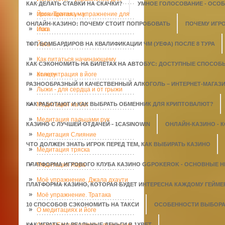
КАК ДЕЛАТЬ СТАВКИ НА СКАЧКИ?
УМНОЕ ГОЛОСОВАНИЕ - ОСО
прочищения ума.
Йога. Тратака – упражнение для
ОНЛАЙН-КАЗИНО: ПОЧЕМУ СТОИТ ПОПРОБОВАТЬ
ПОЧЕМУ ИГР
глаз
Йога
ТОП БОМБАРДИРОВ НА КВАЛИФИКАЦИИ ЧМ (УЕФА) ПОСЛЕ 8 ТУРА
Йога
Как питаться начинающему
КАК СЭКОНОМИТЬ НА БИЛЕТАХ НА АВТОБУС: ДОСТУПНЫЕ СПОСОБ
атлету
Концентрация в йоге
РАЗНООБРАЗНЫЙ И КАЧЕСТВЕННЫЙ АЛКОГОЛЬ – ИНТЕРНЕТ-МАГАЗИН
Лыжи - для сердца и от грыжи
КАК РАБОТАЮТ И КАК ВЫБРАТЬ ОБМЕННИК ДЛЯ КРИПТОВАЛЮТ?
Медитация на бег
Медитация пальцами рук
КАЗИНО С ЛУЧШЕЙ ОТДАЧЕЙ - 1СASINOWIN
ОНЛАЙН-КАЗИНО - 
Медитация Слияние
ЧТО ДОЛЖЕН ЗНАТЬ ИГРОК ПЕРЕД ТЕМ, КАК ВЫБИРАТЬ КАЗИНО
Медитация тряска
ПЛАТФОРМА ИГРОВОГО КЛУБА КАЗИНО GGPOKEROK - ОСНОВНЫЕ 
Медитация Хара
Моё упражнение. Джала дхаути
ПЛАТФОРМА КАЗИНО, КОТОРАЯ БУДЕТ ИНТЕРЕСНА КАЖДОМУ ГЕЙМЕ
Моё упражнение. Тратака
10 СПОСОБОВ СЭКОНОМИТЬ НА ТАКСИ
ОСОБЕННОСТИ ВЫБОРА 
О медитациях и йоге
КАК ИГРАТЬ НА РЕАЛЬНЫЕ ДЕНЬГИ В 1XBET