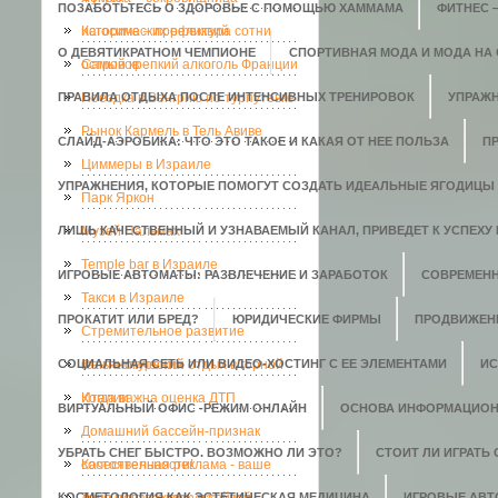
ПОЗАБОТЬТЕСЬ О ЗДОРОВЬЕ С ПОМОЩЬЮ ХАММАМА
ФИТНЕС 
исторических реликвий
Кагосима – префектура сотни
О ДЕВЯТИКРАТНОМ ЧЕМПИОНЕ
СПОРТИВНАЯ МОДА И МОДА НА
островов
Самый крепкий алкоголь Франции
ПРАВИЛА ОТДЫХА ПОСЛЕ ИНТЕНСИВНЫХ ТРЕНИРОВОК
Поездка в Венгрию по турпутевке
УПРАЖН
Рынок Кармель в Тель Авиве
СЛАЙД-АЭРОБИКА: ЧТО ЭТО ТАКОЕ И КАКАЯ ОТ НЕЕ ПОЛЬЗА
П
Циммеры в Израиле
УПРАЖНЕНИЯ, КОТОРЫЕ ПОМОГУТ СОЗДАТЬ ИДЕАЛЬНЫЕ ЯГОДИЦЫ
Парк Яркон
ЛИШЬ КАЧЕСТВЕННЫЙ И УЗНАВАЕМЫЙ КАНАЛ, ПРИВЕДЕТ К УСПЕХУ 
Музей Пальмах
Temple bar в Израиле
ИГРОВЫЕ АВТОМАТЫ: РАЗВЛЕЧЕНИЕ И ЗАРАБОТОК
СОВРЕМЕН
Такси в Израиле
ПРОКАТИТ ИЛИ БРЕД?
ЮРИДИЧЕСКИЕ ФИРМЫ
ПРОДВИЖЕН
Стремительное развитие
СОЦИАЛЬНАЯ СЕТЬ ИЛИ ВИДЕО-ХОСТИНГ С ЕЕ ЭЛЕМЕНТАМИ
кальянокурения
Фантастический отдых в горной
ИС
Италии
Когда важна оценка ДТП
ВИРТУАЛЬНЫЙ ОФИС -РЕЖИМ ОНЛАЙН
ОСНОВА ИНФОРМАЦИОН
Домашний бассейн-признак
УБРАТЬ СНЕГ БЫСТРО. ВОЗМОЖНО ЛИ ЭТО?
СТОИТ ЛИ ИГРАТЬ
состоятельности!
Качественная реклама - ваше
КОСМЕТОЛОГИЯ КАК ЭСТЕТИЧЕСКАЯ МЕДИЦИНА
ИГРОВЫЕ АВ