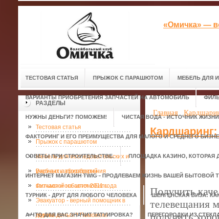
«Омичка» — в
ТЕСТОВАЯ СТАТЬЯ
ПРЫЖОК С ПАРАШЮТОМ
МЕБЕЛЬ ДЛЯ 
ВАРИАНТЫ ПРИОБРЕТЕНИЯ ЗАПЧАСТЕЙ НА АВТОМОБИЛЬ
ФИЛЬ
РАЗДЕЛЫ
Главная
Кардшарин
НУЖНЫ ДЕНЬГИ? ПОМОЖЕМ!
ЧИСТАЯ ВОДА - ИСТОЧНИК ЖИЗНИ
Тестовая статья
Кардшаринг:
ФАКТОРИНГ И ЕГО ПРЕИМУЩЕСТВА ДЛЯ МАЛОГО И СРЕДНЕГО БИЗН
Прыжок с парашютом
СОВЕТЫ ПРИ СТРОИТЕЛЬСТВЕ.
Мебель для исследовательских и
ПЛОЩАДКА КАЗИНО, КОТОРАЯ 
учебных лабораторий
Варианты приобретения
ИНТЕРНЕТ МАГАЗИН TWIG - ПРОДЛЕВАЕМ ЖИЗНЬ ВАШЕЙ БЫТОВОЙ Т
запчастей на автомобиль
Фильмы и события 2011 года
Получить каче
ТУРНИК - ДРУГ ДЛЯ ЛЮБОГО ЧЕЛОВЕКА
ШЕНГЕНСКАЯ ВИЗА: КА
Эвакуатор - верный помощник в
телевещания 
получить хоро
А ЧТО ДЛЯ ВАС ЗНАЧИТ ТАТУИРОВКА?
дороге.
Нужны деньги? Поможем!
ПЕРЕГОРОДКИ ИЗ СТЕКЛ