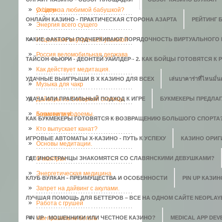
уходом за любимой бабушкой?
О Цигун
ОНЛАЙН КАЗИНО - ПРАКТИЧЕСКАЯ СТОРОНА АЗАРТА
РЕЙТИНГ 
Энергия всего сущего
КАКИЕ ФАКТОРЫ ПОДЧЕРКИВАЮТ ПОРЯДОЧНОСТЬ ВИРТУАЛЬНОГО 
Исцеление внутренней улыбкой
Россия веломобильная держава
ТАЙСОН ФЬЮРИ - ДЕОНТЕЙ УАЙЛДЕР - 2. КАК БОЙЦЫ ГОТОВЯТСЯ К
Как действует медитация.
УДАЧНЫЕ ВЫИГРЫШИ В X КАЗИНО ДЛЯ ВСЕХ
เล่นบาคาร่าที่ไหนมั่น
Музыка для чакр
УДАЧА ИЛИ ПРАВИЛЬНЫЙ ПОДХОД К ИГРЕ
Дайверы из Северной столицы
БУКМЕКЕРЫ ПРЕДЛАГ
почистили водоемы.
Баранки гну!
КАК БУКМЕКЕРЫ ГОТОВЯТСЯ К ВОЗВРАЩЕНИЮ БОЛЬШОГО СПОРТА
Кто выпускает канат?
ИГРОВЫЕ АВТОМАТЫ Х-КАЗИНО - ПУТЬ К УСПЕХУ
КАЗИНО ОРИГИ
Основы медитации.
ГДЕ ИНОСТРАНЦЫ ЗНАКОМЯТСЯ СО СЛАВЯНСКИМИ ДЕВУШКАМИ?
О мантрах
Энергетическая медицина
КЛУБ ВУЛКАН - ПРЕИМУЩЕСТВА И ОСОБЕННОСТИ
PIN UP КАЗИ
Запрет на дайвинг с акулами.
ЛУЧШАЯ ПОМОЩЬ ДЛЯ БЕТТЕРОВ – ВСЕ НА ОДНОМ САЙТЕ NEOPLAY
Работа с грушей
PIN UP - МОШЕННИКИ ИЛИ ЧЕСТНОЕ КАЗИНО?
Как правильно бегать
MEDICAL APP DE