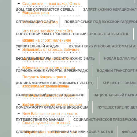
Сладкоежки — ваш выход! Отель
ДОМ, ГДЕ СОГРЕВАЮТСЯ СЕРДЦА
ЗАПРЕТ КАЗИНО НЕРАЦИОНАЛ
Санрайз
Жизнь это риск.
ОПТИМИЗАЦИЯ САЙТА
Испытай свою удачу
ПОДБОР СУМКИ ПОД МУЖСКОЙ ГАРДЕРО
Что такое зеркало для сайта
БОНУС НОВИЧКАМ ОТ КАЗИНО - НОВЫЙ СПОСОБ СТАТЬ БОГАЧЕ
казино
Ставки на спорт: маленькие
УДИВИТЕЛЬНЫЙ АГАДИР.
ВУЛКАН КЛУБ ИГРОВЫЕ АВТОМАТЫ АН
хитрости!
Избавьтесь от стресса. Забудьте
ВОЗДУШНЫЕ ШАРЫ: ВСЕ ЧТО НУЖНО ЗНАТЬ
о проблемах
Ноутбук MSI - лучший выбор
НОВАЯ ВОЛНА МЫ
геймера
Казеин в спортивном питании
ГОРНОЛЫЖНЫЕ КУРОРТЫ. БРЕКЕНРИДЖ
ВОДНЫЙ ТРАНСПОРТ 
Получать бонусы играя в
ДОЛИНА МОНУМЕНТОВ (MONUMENT VALLEY)
КЕЙ ВЕСТ — ЗНАМ
автоматы на деньги всегда
УАЗ. Позаботьтесь о себе
НАЦИОНАЛЬНЫЙ ПАРК ГРАНД-КАНЬОН
приятно.
Мега-Тур по здоровому образу
НАЦИОНАЛЬНЫЙ ПАРК 
жизни
Выбор игровых автоматов онлайн
ПОЧЕМУ МОГУТ ОТКАЗАТЬ В ВИЗЕ В США
ПУТЕШЕСТВИЕ ПО ДЕ
New Balance не стоят на месте.
ПУТЕШЕСТВИЕ ПО МАЙАМИ
СОЦИАЛИСТИЧЕСКОЕ ПРЕОБРАЗОВ
Самый лучший спортивный
СЛОВЕНИЯ Ч.3
портал
Современная замена человека
УТРЕННИЙ ЧАЙ ИЛИ КОФЕ. ЧАСТЬ II
ФАРШИР