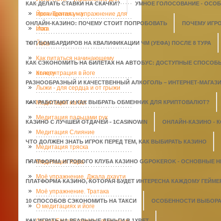
КАК ДЕЛАТЬ СТАВКИ НА СКАЧКИ?
УМНОЕ ГОЛОСОВАНИЕ - ОСО
прочищения ума.
Йога. Тратака – упражнение для
ОНЛАЙН-КАЗИНО: ПОЧЕМУ СТОИТ ПОПРОБОВАТЬ
ПОЧЕМУ ИГР
глаз
Йога
ТОП БОМБАРДИРОВ НА КВАЛИФИКАЦИИ ЧМ (УЕФА) ПОСЛЕ 8 ТУРА
Йога
Как питаться начинающему
КАК СЭКОНОМИТЬ НА БИЛЕТАХ НА АВТОБУС: ДОСТУПНЫЕ СПОСОБ
атлету
Концентрация в йоге
РАЗНООБРАЗНЫЙ И КАЧЕСТВЕННЫЙ АЛКОГОЛЬ – ИНТЕРНЕТ-МАГАЗИН
Лыжи - для сердца и от грыжи
КАК РАБОТАЮТ И КАК ВЫБРАТЬ ОБМЕННИК ДЛЯ КРИПТОВАЛЮТ?
Медитация на бег
Медитация пальцами рук
КАЗИНО С ЛУЧШЕЙ ОТДАЧЕЙ - 1СASINOWIN
ОНЛАЙН-КАЗИНО - 
Медитация Слияние
ЧТО ДОЛЖЕН ЗНАТЬ ИГРОК ПЕРЕД ТЕМ, КАК ВЫБИРАТЬ КАЗИНО
Медитация тряска
ПЛАТФОРМА ИГРОВОГО КЛУБА КАЗИНО GGPOKEROK - ОСНОВНЫЕ 
Медитация Хара
Моё упражнение. Джала дхаути
ПЛАТФОРМА КАЗИНО, КОТОРАЯ БУДЕТ ИНТЕРЕСНА КАЖДОМУ ГЕЙМЕ
Моё упражнение. Тратака
10 СПОСОБОВ СЭКОНОМИТЬ НА ТАКСИ
ОСОБЕННОСТИ ВЫБОРА 
О медитациях и йоге
КАК ИГРАТЬ НА РЕАЛЬНЫЕ ДЕНЬГИ В 1XBET