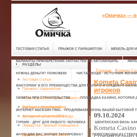
«Омичка» — в
ТЕСТОВАЯ СТАТЬЯ
ПРЫЖОК С ПАРАШЮТОМ
МЕБЕЛЬ ДЛЯ 
ВАРИАНТЫ ПРИОБРЕТЕНИЯ ЗАПЧАСТЕЙ НА АВТОМОБИЛЬ
ФИЛЬ
РАЗДЕЛЫ
Главная
Kometa Cas
НУЖНЫ ДЕНЬГИ? ПОМОЖЕМ!
ЧИСТАЯ ВОДА - ИСТОЧНИК ЖИЗНИ
Тестовая статья
Kometa Casi
ФАКТОРИНГ И ЕГО ПРЕИМУЩЕСТВА ДЛЯ МАЛОГО И СРЕДНЕГО БИЗН
игроков
Прыжок с парашютом
СОВЕТЫ ПРИ СТРОИТЕЛЬСТВЕ.
Мебель для исследовательских и
ПЛОЩАДКА КАЗИНО, КОТОРАЯ 
учебных лабораторий
Варианты приобретения
ИНТЕРНЕТ МАГАЗИН TWIG - ПРОДЛЕВАЕМ ЖИЗНЬ ВАШЕЙ БЫТОВОЙ Т
09.10.2024
запчастей на автомобиль
Фильмы и события 2011 года
ТУРНИК - ДРУГ ДЛЯ ЛЮБОГО ЧЕЛОВЕКА
ШЕНГЕНСКАЯ ВИЗА: КА
Эвакуатор - верный помощник в
Kometa Casino
стремительно 
А ЧТО ДЛЯ ВАС ЗНАЧИТ ТАТУИРОВКА?
дороге.
Нужны деньги? Поможем!
ПЕРЕГОРОДКИ ИЗ СТЕКЛ