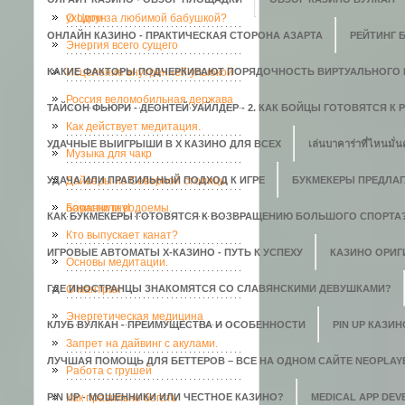
уходом за любимой бабушкой?
О Цигун
ОНЛАЙН КАЗИНО - ПРАКТИЧЕСКАЯ СТОРОНА АЗАРТА
РЕЙТИНГ 
Энергия всего сущего
КАКИЕ ФАКТОРЫ ПОДЧЕРКИВАЮТ ПОРЯДОЧНОСТЬ ВИРТУАЛЬНОГО 
Исцеление внутренней улыбкой
Россия веломобильная держава
ТАЙСОН ФЬЮРИ - ДЕОНТЕЙ УАЙЛДЕР - 2. КАК БОЙЦЫ ГОТОВЯТСЯ К
Как действует медитация.
УДАЧНЫЕ ВЫИГРЫШИ В X КАЗИНО ДЛЯ ВСЕХ
เล่นบาคาร่าที่ไหนมั่น
Музыка для чакр
УДАЧА ИЛИ ПРАВИЛЬНЫЙ ПОДХОД К ИГРЕ
Дайверы из Северной столицы
БУКМЕКЕРЫ ПРЕДЛАГ
почистили водоемы.
Баранки гну!
КАК БУКМЕКЕРЫ ГОТОВЯТСЯ К ВОЗВРАЩЕНИЮ БОЛЬШОГО СПОРТА
Кто выпускает канат?
ИГРОВЫЕ АВТОМАТЫ Х-КАЗИНО - ПУТЬ К УСПЕХУ
КАЗИНО ОРИГИ
Основы медитации.
ГДЕ ИНОСТРАНЦЫ ЗНАКОМЯТСЯ СО СЛАВЯНСКИМИ ДЕВУШКАМИ?
О мантрах
Энергетическая медицина
КЛУБ ВУЛКАН - ПРЕИМУЩЕСТВА И ОСОБЕННОСТИ
PIN UP КАЗИ
Запрет на дайвинг с акулами.
ЛУЧШАЯ ПОМОЩЬ ДЛЯ БЕТТЕРОВ – ВСЕ НА ОДНОМ САЙТЕ NEOPLAY
Работа с грушей
PIN UP - МОШЕННИКИ ИЛИ ЧЕСТНОЕ КАЗИНО?
Как правильно бегать
MEDICAL APP DE