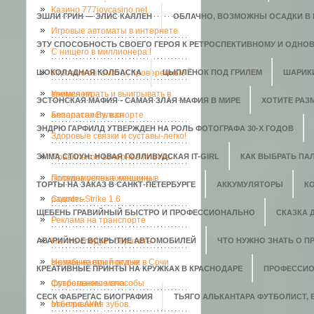
Казино 777joycasino.net
ЭШЛИ ГРИН — ЭЛИС КАЛЛЕН
ОБЛАЧНО, ВОЗМОЖНЫ ОСАДКИ В В
Игровые автоматы в интернете
ЭТУ СПОСОБНОСТЬ СВОЕГО ГЕРОЯ К РЕТРОСПЕКТИВНОМУ И ОДНО
C нищего в миллионера !
ШОКОЛАДНАЯ КОЛБАСКА
Игровые автоматы, проверенные
ЦЫПЛЁНОК ПОД ГРИЛЕМ
ШАРИК
временем.
Учимся играть и выигрывать в
ЭСТОНСКАЯ МАФИЯ - САМАЯ ЗЛАЯ МАФИЯ В МИРЕ
ХОТИТЕ РАЗ
аппаратах Вулкан
Безопасность в спорте
ЭНДРЮ ГАРФИЛД УТВЕРЖДЕН НА РОЛЬ ФОТОГРАФА 30-Х ГОДОВ
Здоровые связки и суставы-легко!
ЭММА СТОУН: НОВАЯ ГОЛЛИВУДСКАЯ IT-GIRL
Правильное вечернее платье-
КАК ВЫБРАТЬ ПАЛ
полвина успеха женщины
Посудомоечные машины в
ТОРТЫ НА ЗАКАЗ В САНКТ-ПЕТЕРБУРГЕ
АККУМУЛЯТОРЫ
К
радость.
Counter-Strike 1.6
ЩЕБЕНЬ ГРАВИЙНЫЙ БЫСТРО И ПРОФЕССИОНАЛЬНО
СКАЗКА 
Реклама на транспорте
АВАРИЙНОЕ ВСКРЫТИЕ АВТОМОБИЛЕЙ
На что следует обратить
ЧТО НУЖНО ЗНАТЬ О П
внимание при покупке
Незабываемый отдых в Сочи
КРЕАТИВНЫЕ ПРИНТЫ НА КРУЖКАХ В КРАСНОДАРЕ
ПРОФЕССИО
футбольного мяча
Современные способы
СЕСК ФАБРЕГАС БИОГРАФИЯ
ТЬЯГО АЛЬКАНТАРА ФУТБОЛИСТ,
отбеливания зубов.
Мантра АУМ