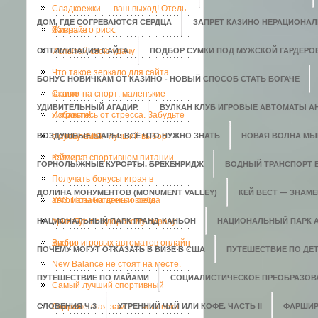
Сладкоежки — ваш выход! Отель
ДОМ, ГДЕ СОГРЕВАЮТСЯ СЕРДЦА
ЗАПРЕТ КАЗИНО НЕРАЦИОНАЛ
Санрайз
Жизнь это риск.
ОПТИМИЗАЦИЯ САЙТА
Испытай свою удачу
ПОДБОР СУМКИ ПОД МУЖСКОЙ ГАРДЕРО
Что такое зеркало для сайта
БОНУС НОВИЧКАМ ОТ КАЗИНО - НОВЫЙ СПОСОБ СТАТЬ БОГАЧЕ
казино
Ставки на спорт: маленькие
УДИВИТЕЛЬНЫЙ АГАДИР.
ВУЛКАН КЛУБ ИГРОВЫЕ АВТОМАТЫ АН
хитрости!
Избавьтесь от стресса. Забудьте
ВОЗДУШНЫЕ ШАРЫ: ВСЕ ЧТО НУЖНО ЗНАТЬ
о проблемах
Ноутбук MSI - лучший выбор
НОВАЯ ВОЛНА МЫ
геймера
Казеин в спортивном питании
ГОРНОЛЫЖНЫЕ КУРОРТЫ. БРЕКЕНРИДЖ
ВОДНЫЙ ТРАНСПОРТ 
Получать бонусы играя в
ДОЛИНА МОНУМЕНТОВ (MONUMENT VALLEY)
КЕЙ ВЕСТ — ЗНАМ
автоматы на деньги всегда
УАЗ. Позаботьтесь о себе
НАЦИОНАЛЬНЫЙ ПАРК ГРАНД-КАНЬОН
приятно.
Мега-Тур по здоровому образу
НАЦИОНАЛЬНЫЙ ПАРК 
жизни
Выбор игровых автоматов онлайн
ПОЧЕМУ МОГУТ ОТКАЗАТЬ В ВИЗЕ В США
ПУТЕШЕСТВИЕ ПО ДЕ
New Balance не стоят на месте.
ПУТЕШЕСТВИЕ ПО МАЙАМИ
СОЦИАЛИСТИЧЕСКОЕ ПРЕОБРАЗОВ
Самый лучший спортивный
СЛОВЕНИЯ Ч.3
портал
Современная замена человека
УТРЕННИЙ ЧАЙ ИЛИ КОФЕ. ЧАСТЬ II
ФАРШИР