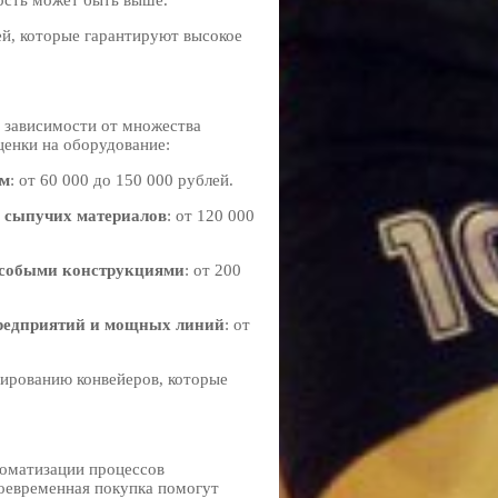
ость может быть выше.
ей, которые гарантируют высокое
 зависимости от множества
ценки на оборудование:
 м
: от 60 000 до 150 000 рублей.
я сыпучих материалов
: от 120 000
 особыми конструкциями
: от 200
предприятий и мощных линий
: от
тированию конвейеров, которые
оматизации процессов
воевременная покупка помогут