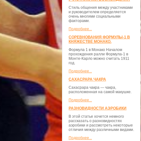
Стиль общения между участниками
и руководителем определяется
очень многими социальными
факторами.
Подробнее...
СОРЕВНОВАНИЯ ФОРМУЛЫ-1 В
КНЯЖЕСТВЕ МОНАКО.
Формула 1 в Монако Началом
прохождения ралли Формула-1 в
Монте-Карло можно считать 1911
год.
Подробнее...
САХАСРАРА ЧАКРА
Сахасрара чакра — чакра,
расположенная на самой макушке.
Подробнее...
РАЗНОВИДНОСТИ АЭРОБИКИ
В этой статье хочется немного
рассказать о разновидностях
аэробики и рассмотреть некоторые
отличия между различными видами.
Подробнее...