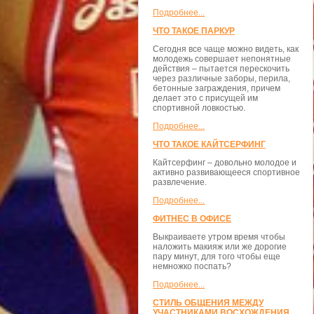
Подробнее...
ЧТО ТАКОЕ ПАРКУР
Сегодня все чаще можно видеть, как
молодежь совершает непонятные
действия – пытается перескочить
через различные заборы, перила,
бетонные заграждения, причем
делает это с присущей им
спортивной ловкостью.
Подробнее...
ЧТО ТАКОЕ КАЙТСЕРФИНГ
Кайтсерфинг – довольно молодое и
активно развивающееся спортивное
развлечение.
Подробнее...
ФИТНЕС В ОФИСЕ
Выкраиваете утром время чтобы
наложить макияж или же дорогие
пару минут, для того чтобы еще
немножко поспать?
Подробнее...
СТИЛЬ ОБЩЕНИЯ МЕЖДУ
УЧАСТНИКАМИ ВОСХОЖДЕНИЯ