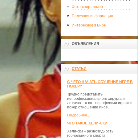
Фото-спорт-юмор
Полезная информация
Интересное в мире
ОБЪЯВЛЕНИЯ
СТАТЬИ
С ЧЕГО НАЧАТЬ ОБУЧЕНИЕ ИГРЕ В
ПОКЕР?
Трудно представить
непрофессионального хирурга и
летчика – а вот к профессии игрока в
покер отношение иное.
Подробнее...
ЧТО ТАКОЕ ХЕЛИ-СКИ
Хели-ски – разновидность
горнолыжного спорта.