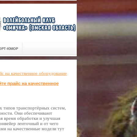
ОРТ-ЮМОР
айс на качественное оборудование
йте прайс на качественное
х типов транспортёрных систем,
нности. Они обеспечивают
ая время обработки и улучшая
конвейер ленточный и от чего
ами на качественные модели тут