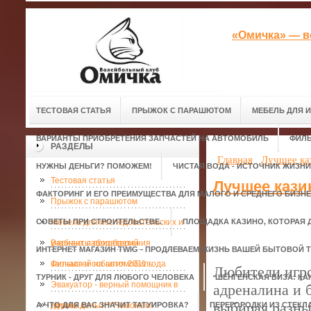
«Омичка» — в
ТЕСТОВАЯ СТАТЬЯ
ПРЫЖОК С ПАРАШЮТОМ
МЕБЕЛЬ ДЛЯ 
ВАРИАНТЫ ПРИОБРЕТЕНИЯ ЗАПЧАСТЕЙ НА АВТОМОБИЛЬ
ФИЛЬ
РАЗДЕЛЫ
Главная
Лучшее ка
НУЖНЫ ДЕНЬГИ? ПОМОЖЕМ!
ЧИСТАЯ ВОДА - ИСТОЧНИК ЖИЗНИ
Тестовая статья
Лучшее кази
ФАКТОРИНГ И ЕГО ПРЕИМУЩЕСТВА ДЛЯ МАЛОГО И СРЕДНЕГО БИЗН
Прыжок с парашютом
СОВЕТЫ ПРИ СТРОИТЕЛЬСТВЕ.
Мебель для исследовательских и
ПЛОЩАДКА КАЗИНО, КОТОРАЯ 
учебных лабораторий
Варианты приобретения
ИНТЕРНЕТ МАГАЗИН TWIG - ПРОДЛЕВАЕМ ЖИЗНЬ ВАШЕЙ БЫТОВОЙ Т
запчастей на автомобиль
Фильмы и события 2011 года
Любители игро
ТУРНИК - ДРУГ ДЛЯ ЛЮБОГО ЧЕЛОВЕКА
ШЕНГЕНСКАЯ ВИЗА: КА
Эвакуатор - верный помощник в
адреналина и б
выбирая разны
А ЧТО ДЛЯ ВАС ЗНАЧИТ ТАТУИРОВКА?
дороге.
Нужны деньги? Поможем!
ПЕРЕГОРОДКИ ИЗ СТЕКЛ