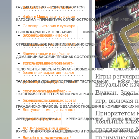
ОТДЫХ В ТОКИО – КУДА ОТПРАВИТСЯ?
Хиллз.
Вся спецтехника для любых
ХАКОНЭ – ЗАМКОВЫЙ Г
работ в Москве.
Как сохранить чистоту в доме
КАГОСИМА – ПРЕФЕКТУРА СОТНИ ОСТРОВОВ
САМЫЙ КРЕПКИЙ 
Самовар - история и культура
РЫНОК КАРМЕЛЬ В ТЕЛЬ АВИВЕ
ЦИММЕРЫ В ИЗРАИЛЕ
ПАР
русского народа
Важнейшее органическое
СТРЕМИТЕЛЬНОЕ РАЗВИТИЕ КАЛЬЯНОКУРЕНИЯ
соединение
Обслуживание Вольво в СВАО г.
ФАНТАСТИЧЕСК
Москва
Качественные и надёжные
ДОМАШНИЙ БАССЕЙН-ПРИЗНАК СОСТОЯТЕЛЬНОСТИ!
КАЧЕСТВЕ
товары для шиномонтажа.
Использование игровых чат-
ТЕЛО МЕЧТЫ ЗДЕСЬ И СЕЙЧАС - ВОЗМОЖНО ЛИ?
ТЕЛЕВИЗОР К
ботов
Грамотный маркетинг - залог
Игры регулярн
ТРАНСПОРТ БУДУЩЕГО ПОТРЕБУЕТ ТЕСТИРОВАНИЯ
успешного бизнеса!
Лучшее решение для крепления
НОСКИ - Ч
визуальное ка
Вулкан. Здесь
стеклянных изделий
Противопожарные двери –
ЭКОНОМИЯ СВОЕГО ВРЕМЕНИ.РАЗБОРКА ГРУЗОВИКОВ
ЧУДЕСН
игр, включая 
безопасность, стиль, красота!
Покупка недвижимости
ГРАЖДАНСКО-ПРАВОВЫЕ ВЗАИМООТНОШЕНИЯ В КОММЕРЧЕСКИХ ИК
Доступная помощь в наладке
Приоритетом к
АРЕНДА СПЕЦТЕХНИКИ
электрооборудования
Сделано с любовью
КРЕПКОЕ ЗДОРОВЬЕ – ПРИЧИНА ДОЛГО
лояльных клие
предложение б
ЛСТК-перекрытия и двери
КУРСЫ ПОДГОТОВКИ МЕНЕДЖЕРОВ И ПОВЫШЕНИЯ КВАЛИФИКАЦИИ 
преимуществам
Доиано в каркасном доме
Вас обязательно услышат!