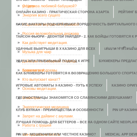
уходом за любимой бабушкой?
О Цигун
ОНЛАЙН КАЗИНО - ПРАКТИЧЕСКАЯ СТОРОНА АЗАРТА
РЕЙТИНГ 
Энергия всего сущего
КАКИЕ ФАКТОРЫ ПОДЧЕРКИВАЮТ ПОРЯДОЧНОСТЬ ВИРТУАЛЬНОГО 
Исцеление внутренней улыбкой
Россия веломобильная держава
ТАЙСОН ФЬЮРИ - ДЕОНТЕЙ УАЙЛДЕР - 2. КАК БОЙЦЫ ГОТОВЯТСЯ К
Как действует медитация.
УДАЧНЫЕ ВЫИГРЫШИ В X КАЗИНО ДЛЯ ВСЕХ
เล่นบาคาร่าที่ไหนมั่น
Музыка для чакр
УДАЧА ИЛИ ПРАВИЛЬНЫЙ ПОДХОД К ИГРЕ
Дайверы из Северной столицы
БУКМЕКЕРЫ ПРЕДЛАГ
почистили водоемы.
Баранки гну!
КАК БУКМЕКЕРЫ ГОТОВЯТСЯ К ВОЗВРАЩЕНИЮ БОЛЬШОГО СПОРТА
Кто выпускает канат?
ИГРОВЫЕ АВТОМАТЫ Х-КАЗИНО - ПУТЬ К УСПЕХУ
КАЗИНО ОРИГИ
Основы медитации.
ГДЕ ИНОСТРАНЦЫ ЗНАКОМЯТСЯ СО СЛАВЯНСКИМИ ДЕВУШКАМИ?
О мантрах
Энергетическая медицина
КЛУБ ВУЛКАН - ПРЕИМУЩЕСТВА И ОСОБЕННОСТИ
PIN UP КАЗИ
Запрет на дайвинг с акулами.
ЛУЧШАЯ ПОМОЩЬ ДЛЯ БЕТТЕРОВ – ВСЕ НА ОДНОМ САЙТЕ NEOPLAY
Работа с грушей
PIN UP - МОШЕННИКИ ИЛИ ЧЕСТНОЕ КАЗИНО?
Как правильно бегать
MEDICAL APP DE