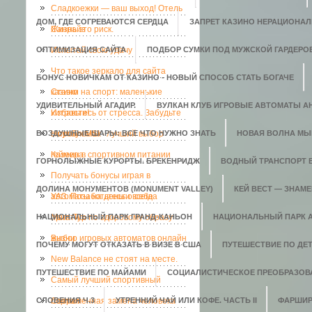
Сладкоежки — ваш выход! Отель
ДОМ, ГДЕ СОГРЕВАЮТСЯ СЕРДЦА
ЗАПРЕТ КАЗИНО НЕРАЦИОНАЛ
Санрайз
Жизнь это риск.
ОПТИМИЗАЦИЯ САЙТА
Испытай свою удачу
ПОДБОР СУМКИ ПОД МУЖСКОЙ ГАРДЕРО
Что такое зеркало для сайта
БОНУС НОВИЧКАМ ОТ КАЗИНО - НОВЫЙ СПОСОБ СТАТЬ БОГАЧЕ
казино
Ставки на спорт: маленькие
УДИВИТЕЛЬНЫЙ АГАДИР.
ВУЛКАН КЛУБ ИГРОВЫЕ АВТОМАТЫ АН
хитрости!
Избавьтесь от стресса. Забудьте
ВОЗДУШНЫЕ ШАРЫ: ВСЕ ЧТО НУЖНО ЗНАТЬ
о проблемах
Ноутбук MSI - лучший выбор
НОВАЯ ВОЛНА МЫ
геймера
Казеин в спортивном питании
ГОРНОЛЫЖНЫЕ КУРОРТЫ. БРЕКЕНРИДЖ
ВОДНЫЙ ТРАНСПОРТ 
Получать бонусы играя в
ДОЛИНА МОНУМЕНТОВ (MONUMENT VALLEY)
КЕЙ ВЕСТ — ЗНАМ
автоматы на деньги всегда
УАЗ. Позаботьтесь о себе
НАЦИОНАЛЬНЫЙ ПАРК ГРАНД-КАНЬОН
приятно.
Мега-Тур по здоровому образу
НАЦИОНАЛЬНЫЙ ПАРК 
жизни
Выбор игровых автоматов онлайн
ПОЧЕМУ МОГУТ ОТКАЗАТЬ В ВИЗЕ В США
ПУТЕШЕСТВИЕ ПО ДЕ
New Balance не стоят на месте.
ПУТЕШЕСТВИЕ ПО МАЙАМИ
СОЦИАЛИСТИЧЕСКОЕ ПРЕОБРАЗОВ
Самый лучший спортивный
СЛОВЕНИЯ Ч.3
портал
Современная замена человека
УТРЕННИЙ ЧАЙ ИЛИ КОФЕ. ЧАСТЬ II
ФАРШИР