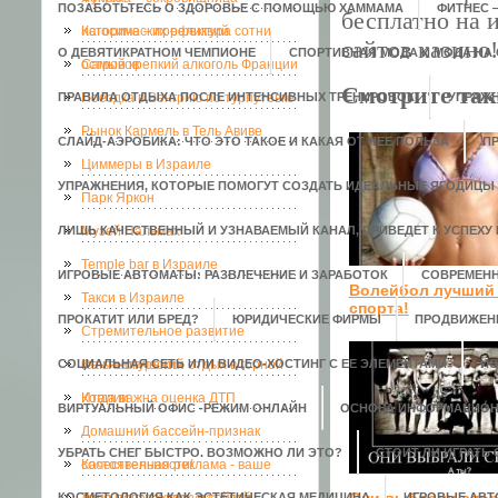
ПОЗАБОТЬТЕСЬ О ЗДОРОВЬЕ С ПОМОЩЬЮ ХАММАМА
ФИТНЕС 
бесплатно на 
исторических реликвий
Кагосима – префектура сотни
сайтов казино!
О ДЕВЯТИКРАТНОМ ЧЕМПИОНЕ
СПОРТИВНАЯ МОДА И МОДА НА
островов
Самый крепкий алкоголь Франции
Смотрите так
ПРАВИЛА ОТДЫХА ПОСЛЕ ИНТЕНСИВНЫХ ТРЕНИРОВОК
Поездка в Венгрию по турпутевке
УПРАЖН
Рынок Кармель в Тель Авиве
СЛАЙД-АЭРОБИКА: ЧТО ЭТО ТАКОЕ И КАКАЯ ОТ НЕЕ ПОЛЬЗА
П
Циммеры в Израиле
УПРАЖНЕНИЯ, КОТОРЫЕ ПОМОГУТ СОЗДАТЬ ИДЕАЛЬНЫЕ ЯГОДИЦЫ
Парк Яркон
ЛИШЬ КАЧЕСТВЕННЫЙ И УЗНАВАЕМЫЙ КАНАЛ, ПРИВЕДЕТ К УСПЕХУ 
Музей Пальмах
Temple bar в Израиле
ИГРОВЫЕ АВТОМАТЫ: РАЗВЛЕЧЕНИЕ И ЗАРАБОТОК
СОВРЕМЕН
Волейбол лучший
Такси в Израиле
спорта!
ПРОКАТИТ ИЛИ БРЕД?
ЮРИДИЧЕСКИЕ ФИРМЫ
ПРОДВИЖЕН
Стремительное развитие
СОЦИАЛЬНАЯ СЕТЬ ИЛИ ВИДЕО-ХОСТИНГ С ЕЕ ЭЛЕМЕНТАМИ
кальянокурения
Фантастический отдых в горной
ИС
Италии
Когда важна оценка ДТП
ВИРТУАЛЬНЫЙ ОФИС -РЕЖИМ ОНЛАЙН
ОСНОВА ИНФОРМАЦИОН
Домашний бассейн-признак
УБРАТЬ СНЕГ БЫСТРО. ВОЗМОЖНО ЛИ ЭТО?
СТОИТ ЛИ ИГРАТЬ
состоятельности!
Качественная реклама - ваше
КОСМЕТОЛОГИЯ КАК ЭСТЕТИЧЕСКАЯ МЕДИЦИНА
ИГРОВЫЕ АВ