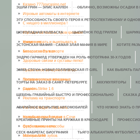
Казино 777joycasino.net
ЭШЛИ ГРИН — ЭЛИС КАЛЛЕН
ОБЛАЧНО, ВОЗМОЖНЫ ОСАДКИ В В
Игровые автоматы в интернете
ЭТУ СПОСОБНОСТЬ СВОЕГО ГЕРОЯ К РЕТРОСПЕКТИВНОМУ И ОДНО
C нищего в миллионера !
ШОКОЛАДНАЯ КОЛБАСКА
Игровые автоматы, проверенные
ЦЫПЛЁНОК ПОД ГРИЛЕМ
ШАРИК
временем.
Учимся играть и выигрывать в
ЭСТОНСКАЯ МАФИЯ - САМАЯ ЗЛАЯ МАФИЯ В МИРЕ
ХОТИТЕ РАЗ
аппаратах Вулкан
Безопасность в спорте
ЭНДРЮ ГАРФИЛД УТВЕРЖДЕН НА РОЛЬ ФОТОГРАФА 30-Х ГОДОВ
Здоровые связки и суставы-легко!
ЭММА СТОУН: НОВАЯ ГОЛЛИВУДСКАЯ IT-GIRL
Правильное вечернее платье-
КАК ВЫБРАТЬ ПАЛ
полвина успеха женщины
Посудомоечные машины в
ТОРТЫ НА ЗАКАЗ В САНКТ-ПЕТЕРБУРГЕ
АККУМУЛЯТОРЫ
К
радость.
Counter-Strike 1.6
ЩЕБЕНЬ ГРАВИЙНЫЙ БЫСТРО И ПРОФЕССИОНАЛЬНО
СКАЗКА 
Реклама на транспорте
АВАРИЙНОЕ ВСКРЫТИЕ АВТОМОБИЛЕЙ
На что следует обратить
ЧТО НУЖНО ЗНАТЬ О П
внимание при покупке
Незабываемый отдых в Сочи
КРЕАТИВНЫЕ ПРИНТЫ НА КРУЖКАХ В КРАСНОДАРЕ
ПРОФЕССИО
футбольного мяча
Современные способы
СЕСК ФАБРЕГАС БИОГРАФИЯ
ТЬЯГО АЛЬКАНТАРА ФУТБОЛИСТ,
отбеливания зубов.
Мантра АУМ