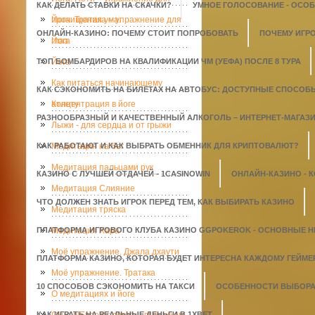
КАК ДЕЛАТЬ СТАВКИ НА СКАЧКИ?
УМНОЕ ГОЛОСОВАНИЕ - ОСО
прочищения ума.
Йога. Тратака – упражнение для
ОНЛАЙН-КАЗИНО: ПОЧЕМУ СТОИТ ПОПРОБОВАТЬ
ПОЧЕМУ ИГР
глаз
Йога
ТОП БОМБАРДИРОВ НА КВАЛИФИКАЦИИ ЧМ (УЕФА) ПОСЛЕ 8 ТУРА
Йога
Как питаться начинающему
КАК СЭКОНОМИТЬ НА БИЛЕТАХ НА АВТОБУС: ДОСТУПНЫЕ СПОСОБ
атлету
Концентрация в йоге
РАЗНООБРАЗНЫЙ И КАЧЕСТВЕННЫЙ АЛКОГОЛЬ – ИНТЕРНЕТ-МАГАЗИН
Лыжи - для сердца и от грыжи
КАК РАБОТАЮТ И КАК ВЫБРАТЬ ОБМЕННИК ДЛЯ КРИПТОВАЛЮТ?
Медитация на бег
Медитация пальцами рук
КАЗИНО С ЛУЧШЕЙ ОТДАЧЕЙ - 1СASINOWIN
ОНЛАЙН-КАЗИНО - 
Медитация Слияние
ЧТО ДОЛЖЕН ЗНАТЬ ИГРОК ПЕРЕД ТЕМ, КАК ВЫБИРАТЬ КАЗИНО
Медитация тряска
ПЛАТФОРМА ИГРОВОГО КЛУБА КАЗИНО GGPOKEROK - ОСНОВНЫЕ 
Медитация Хара
Моё упражнение. Джала дхаути
ПЛАТФОРМА КАЗИНО, КОТОРАЯ БУДЕТ ИНТЕРЕСНА КАЖДОМУ ГЕЙМЕ
Моё упражнение. Тратака
10 СПОСОБОВ СЭКОНОМИТЬ НА ТАКСИ
ОСОБЕННОСТИ ВЫБОРА 
О медитациях и йоге
КАК ИГРАТЬ НА РЕАЛЬНЫЕ ДЕНЬГИ В 1XBET