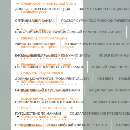
Сладкоежки — ваш выход! Отель
ДОМ, ГДЕ СОГРЕВАЮТСЯ СЕРДЦА
ЗАПРЕТ КАЗИНО НЕРАЦИОНАЛ
Санрайз
Жизнь это риск.
ОПТИМИЗАЦИЯ САЙТА
Испытай свою удачу
ПОДБОР СУМКИ ПОД МУЖСКОЙ ГАРДЕРО
Что такое зеркало для сайта
БОНУС НОВИЧКАМ ОТ КАЗИНО - НОВЫЙ СПОСОБ СТАТЬ БОГАЧЕ
казино
Ставки на спорт: маленькие
УДИВИТЕЛЬНЫЙ АГАДИР.
ВУЛКАН КЛУБ ИГРОВЫЕ АВТОМАТЫ АН
хитрости!
Избавьтесь от стресса. Забудьте
ВОЗДУШНЫЕ ШАРЫ: ВСЕ ЧТО НУЖНО ЗНАТЬ
о проблемах
Ноутбук MSI - лучший выбор
НОВАЯ ВОЛНА МЫ
геймера
Казеин в спортивном питании
ГОРНОЛЫЖНЫЕ КУРОРТЫ. БРЕКЕНРИДЖ
ВОДНЫЙ ТРАНСПОРТ 
Получать бонусы играя в
ДОЛИНА МОНУМЕНТОВ (MONUMENT VALLEY)
КЕЙ ВЕСТ — ЗНАМ
автоматы на деньги всегда
УАЗ. Позаботьтесь о себе
НАЦИОНАЛЬНЫЙ ПАРК ГРАНД-КАНЬОН
приятно.
Мега-Тур по здоровому образу
НАЦИОНАЛЬНЫЙ ПАРК 
жизни
Выбор игровых автоматов онлайн
ПОЧЕМУ МОГУТ ОТКАЗАТЬ В ВИЗЕ В США
ПУТЕШЕСТВИЕ ПО ДЕ
New Balance не стоят на месте.
ПУТЕШЕСТВИЕ ПО МАЙАМИ
СОЦИАЛИСТИЧЕСКОЕ ПРЕОБРАЗОВ
Самый лучший спортивный
СЛОВЕНИЯ Ч.3
портал
Современная замена человека
УТРЕННИЙ ЧАЙ ИЛИ КОФЕ. ЧАСТЬ II
ФАРШИР