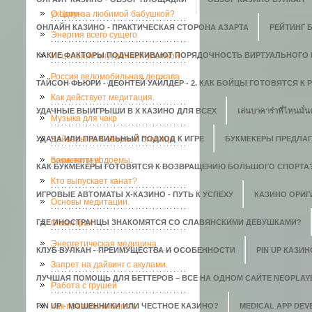
уходом за любимой бабушкой?
О Цигун
ОНЛАЙН КАЗИНО - ПРАКТИЧЕСКАЯ СТОРОНА АЗАРТА
РЕЙТИНГ 
Энергия всего сущего
КАКИЕ ФАКТОРЫ ПОДЧЕРКИВАЮТ ПОРЯДОЧНОСТЬ ВИРТУАЛЬНОГО 
Исцеление внутренней улыбкой
Россия веломобильная держава
ТАЙСОН ФЬЮРИ - ДЕОНТЕЙ УАЙЛДЕР - 2. КАК БОЙЦЫ ГОТОВЯТСЯ К
Как действует медитация.
УДАЧНЫЕ ВЫИГРЫШИ В X КАЗИНО ДЛЯ ВСЕХ
เล่นบาคาร่าที่ไหนมั่น
Музыка для чакр
УДАЧА ИЛИ ПРАВИЛЬНЫЙ ПОДХОД К ИГРЕ
Дайверы из Северной столицы
БУКМЕКЕРЫ ПРЕДЛАГ
почистили водоемы.
Баранки гну!
КАК БУКМЕКЕРЫ ГОТОВЯТСЯ К ВОЗВРАЩЕНИЮ БОЛЬШОГО СПОРТА
Кто выпускает канат?
ИГРОВЫЕ АВТОМАТЫ Х-КАЗИНО - ПУТЬ К УСПЕХУ
КАЗИНО ОРИГИ
Основы медитации.
ГДЕ ИНОСТРАНЦЫ ЗНАКОМЯТСЯ СО СЛАВЯНСКИМИ ДЕВУШКАМИ?
О мантрах
Энергетическая медицина
КЛУБ ВУЛКАН - ПРЕИМУЩЕСТВА И ОСОБЕННОСТИ
PIN UP КАЗИ
Запрет на дайвинг с акулами.
ЛУЧШАЯ ПОМОЩЬ ДЛЯ БЕТТЕРОВ – ВСЕ НА ОДНОМ САЙТЕ NEOPLAY
Работа с грушей
PIN UP - МОШЕННИКИ ИЛИ ЧЕСТНОЕ КАЗИНО?
Как правильно бегать
MEDICAL APP DE