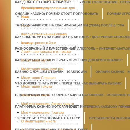
КАК ДЕЛАТЬ СТАВКИ НА СКАЧКИ?
УМНОЕ ГОЛОСОВАНИЕ - ОСО
прочищения ума.
Йога. Тратака – упражнение для
ОНЛАЙН-КАЗИНО: ПОЧЕМУ СТОИТ ПОПРОБОВАТЬ
ПОЧЕМУ ИГР
глаз
Йога
ТОП БОМБАРДИРОВ НА КВАЛИФИКАЦИИ ЧМ (УЕФА) ПОСЛЕ 8 ТУРА
Йога
Как питаться начинающему
КАК СЭКОНОМИТЬ НА БИЛЕТАХ НА АВТОБУС: ДОСТУПНЫЕ СПОСОБ
атлету
Концентрация в йоге
РАЗНООБРАЗНЫЙ И КАЧЕСТВЕННЫЙ АЛКОГОЛЬ – ИНТЕРНЕТ-МАГАЗИН
Лыжи - для сердца и от грыжи
КАК РАБОТАЮТ И КАК ВЫБРАТЬ ОБМЕННИК ДЛЯ КРИПТОВАЛЮТ?
Медитация на бег
Медитация пальцами рук
КАЗИНО С ЛУЧШЕЙ ОТДАЧЕЙ - 1СASINOWIN
ОНЛАЙН-КАЗИНО - 
Медитация Слияние
ЧТО ДОЛЖЕН ЗНАТЬ ИГРОК ПЕРЕД ТЕМ, КАК ВЫБИРАТЬ КАЗИНО
Медитация тряска
ПЛАТФОРМА ИГРОВОГО КЛУБА КАЗИНО GGPOKEROK - ОСНОВНЫЕ 
Медитация Хара
Моё упражнение. Джала дхаути
ПЛАТФОРМА КАЗИНО, КОТОРАЯ БУДЕТ ИНТЕРЕСНА КАЖДОМУ ГЕЙМЕ
Моё упражнение. Тратака
10 СПОСОБОВ СЭКОНОМИТЬ НА ТАКСИ
ОСОБЕННОСТИ ВЫБОРА 
О медитациях и йоге
КАК ИГРАТЬ НА РЕАЛЬНЫЕ ДЕНЬГИ В 1XBET