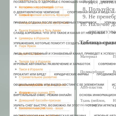
Для длител
ПОЗАБОТЬТЕСЬ О ЗДОРОВЬЕ С ПОМОЩЬЮ ХАММАМА
ФИТНЕС 
исторических реликвий
Кагосима – префектура сотни
Пользуйся
О ДЕВЯТИКРАТНОМ ЧЕМПИОНЕ
СПОРТИВНАЯ МОДА И МОДА НА
островов
Самый крепкий алкоголь Франции
Не пренеб
Наличие д
ПРАВИЛА ОТДЫХА ПОСЛЕ ИНТЕНСИВНЫХ ТРЕНИРОВОК
Поездка в Венгрию по турпутевке
УПРАЖН
организова
Рынок Кармель в Тель Авиве
СЛАЙД-АЭРОБИКА: ЧТО ЭТО ТАКОЕ И КАКАЯ ОТ НЕЕ ПОЛЬЗА
П
Циммеры в Израиле
Таблица срав
УПРАЖНЕНИЯ, КОТОРЫЕ ПОМОГУТ СОЗДАТЬ ИДЕАЛЬНЫЕ ЯГОДИЦЫ
Парк Яркон
ЛИШЬ КАЧЕСТВЕННЫЙ И УЗНАВАЕМЫЙ КАНАЛ, ПРИВЕДЕТ К УСПЕХУ 
Музей Пальмах
Материал
П
Temple bar в Израиле
ИГРОВЫЕ АВТОМАТЫ: РАЗВЛЕЧЕНИЕ И ЗАРАБОТОК
СОВРЕМЕН
Такси в Израиле
Поликарбонат
В
ПРОКАТИТ ИЛИ БРЕД?
ЮРИДИЧЕСКИЕ ФИРМЫ
ПРОДВИЖЕН
Стремительное развитие
СОЦИАЛЬНАЯ СЕТЬ ИЛИ ВИДЕО-ХОСТИНГ С ЕЕ ЭЛЕМЕНТАМИ
кальянокурения
Фантастический отдых в горной
ИС
ABS-пластик
С
Италии
Когда важна оценка ДТП
ВИРТУАЛЬНЫЙ ОФИС -РЕЖИМ ОНЛАЙН
ОСНОВА ИНФОРМАЦИОН
Ткань (нейлон,
Н
Домашний бассейн-признак
полиэстер)
с
УБРАТЬ СНЕГ БЫСТРО. ВОЗМОЖНО ЛИ ЭТО?
СТОИТ ЛИ ИГРАТЬ
состоятельности!
Качественная реклама - ваше
КОСМЕТОЛОГИЯ КАК ЭСТЕТИЧЕСКАЯ МЕДИЦИНА
ИГРОВЫЕ АВ