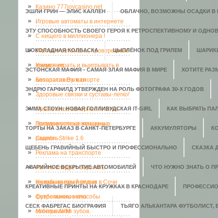
Казино 777joycasino.net
ЭШЛИ ГРИН — ЭЛИС КАЛЛЕН
ОБЛАЧНО, ВОЗМОЖНЫ ОСАДКИ В В
Игровые автоматы в интернете
ЭТУ СПОСОБНОСТЬ СВОЕГО ГЕРОЯ К РЕТРОСПЕКТИВНОМУ И ОДНО
C нищего в миллионера !
ШОКОЛАДНАЯ КОЛБАСКА
Игровые автоматы, проверенные
ЦЫПЛЁНОК ПОД ГРИЛЕМ
ШАРИК
временем.
Учимся играть и выигрывать в
ЭСТОНСКАЯ МАФИЯ - САМАЯ ЗЛАЯ МАФИЯ В МИРЕ
ХОТИТЕ РАЗ
аппаратах Вулкан
Безопасность в спорте
ЭНДРЮ ГАРФИЛД УТВЕРЖДЕН НА РОЛЬ ФОТОГРАФА 30-Х ГОДОВ
Здоровые связки и суставы-легко!
ЭММА СТОУН: НОВАЯ ГОЛЛИВУДСКАЯ IT-GIRL
Правильное вечернее платье-
КАК ВЫБРАТЬ ПАЛ
полвина успеха женщины
Посудомоечные машины в
ТОРТЫ НА ЗАКАЗ В САНКТ-ПЕТЕРБУРГЕ
АККУМУЛЯТОРЫ
К
радость.
Counter-Strike 1.6
ЩЕБЕНЬ ГРАВИЙНЫЙ БЫСТРО И ПРОФЕССИОНАЛЬНО
СКАЗКА 
Реклама на транспорте
АВАРИЙНОЕ ВСКРЫТИЕ АВТОМОБИЛЕЙ
На что следует обратить
ЧТО НУЖНО ЗНАТЬ О П
внимание при покупке
Незабываемый отдых в Сочи
КРЕАТИВНЫЕ ПРИНТЫ НА КРУЖКАХ В КРАСНОДАРЕ
ПРОФЕССИО
футбольного мяча
Современные способы
СЕСК ФАБРЕГАС БИОГРАФИЯ
ТЬЯГО АЛЬКАНТАРА ФУТБОЛИСТ,
отбеливания зубов.
Мантра АУМ