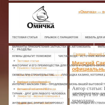
«Омичка» — в
ТЕСТОВАЯ СТАТЬЯ
ПРЫЖОК С ПАРАШЮТОМ
МЕБЕЛЬ ДЛЯ 
ВАРИАНТЫ ПРИОБРЕТЕНИЯ ЗАПЧАСТЕЙ НА АВТОМОБИЛЬ
ФИЛЬ
РАЗДЕЛЫ
Главная
Минский С
НУЖНЫ ДЕНЬГИ? ПОМОЖЕМ!
ЧИСТАЯ ВОДА - ИСТОЧНИК ЖИЗНИ
Тестовая статья
Минский Сак
ФАКТОРИНГ И ЕГО ПРЕИМУЩЕСТВА ДЛЯ МАЛОГО И СРЕДНЕГО БИЗН
официальный
Прыжок с парашютом
СОВЕТЫ ПРИ СТРОИТЕЛЬСТВЕ.
Мебель для исследовательских и
ПЛОЩАДКА КАЗИНО, КОТОРАЯ 
учебных лабораторий
Варианты приобретения
ИНТЕРНЕТ МАГАЗИН TWIG - ПРОДЛЕВАЕМ ЖИЗНЬ ВАШЕЙ БЫТОВОЙ Т
Автор статьи:
запчастей на автомобиль
Фильмы и события 2011 года
эксперта по э
ТУРНИК - ДРУГ ДЛЯ ЛЮБОГО ЧЕЛОВЕКА
ШЕНГЕНСКАЯ ВИЗА: КА
Эвакуатор - верный помощник в
чемоданы.
А ЧТО ДЛЯ ВАС ЗНАЧИТ ТАТУИРОВКА?
дороге.
Нужны деньги? Поможем!
ПЕРЕГОРОДКИ ИЗ СТЕКЛ