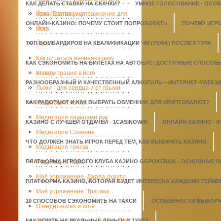
КАК ДЕЛАТЬ СТАВКИ НА СКАЧКИ?
УМНОЕ ГОЛОСОВАНИЕ - ОСО
прочищения ума.
Йога. Тратака – упражнение для
ОНЛАЙН-КАЗИНО: ПОЧЕМУ СТОИТ ПОПРОБОВАТЬ
ПОЧЕМУ ИГР
глаз
Йога
ТОП БОМБАРДИРОВ НА КВАЛИФИКАЦИИ ЧМ (УЕФА) ПОСЛЕ 8 ТУРА
Йога
Как питаться начинающему
КАК СЭКОНОМИТЬ НА БИЛЕТАХ НА АВТОБУС: ДОСТУПНЫЕ СПОСОБ
атлету
Концентрация в йоге
РАЗНООБРАЗНЫЙ И КАЧЕСТВЕННЫЙ АЛКОГОЛЬ – ИНТЕРНЕТ-МАГАЗИН
Лыжи - для сердца и от грыжи
КАК РАБОТАЮТ И КАК ВЫБРАТЬ ОБМЕННИК ДЛЯ КРИПТОВАЛЮТ?
Медитация на бег
Медитация пальцами рук
КАЗИНО С ЛУЧШЕЙ ОТДАЧЕЙ - 1СASINOWIN
ОНЛАЙН-КАЗИНО - 
Медитация Слияние
ЧТО ДОЛЖЕН ЗНАТЬ ИГРОК ПЕРЕД ТЕМ, КАК ВЫБИРАТЬ КАЗИНО
Медитация тряска
ПЛАТФОРМА ИГРОВОГО КЛУБА КАЗИНО GGPOKEROK - ОСНОВНЫЕ 
Медитация Хара
Моё упражнение. Джала дхаути
ПЛАТФОРМА КАЗИНО, КОТОРАЯ БУДЕТ ИНТЕРЕСНА КАЖДОМУ ГЕЙМЕ
Моё упражнение. Тратака
10 СПОСОБОВ СЭКОНОМИТЬ НА ТАКСИ
ОСОБЕННОСТИ ВЫБОРА 
О медитациях и йоге
КАК ИГРАТЬ НА РЕАЛЬНЫЕ ДЕНЬГИ В 1XBET