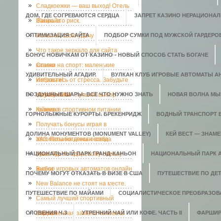
Сладкоежки — ваш выход! Отель
ДОМ, ГДЕ СОГРЕВАЮТСЯ СЕРДЦА
ЗАПРЕТ КАЗИНО НЕРАЦИОНАЛ
Санрайз
Жизнь это риск.
ОПТИМИЗАЦИЯ САЙТА
Испытай свою удачу
ПОДБОР СУМКИ ПОД МУЖСКОЙ ГАРДЕРО
Что такое зеркало для сайта
БОНУС НОВИЧКАМ ОТ КАЗИНО - НОВЫЙ СПОСОБ СТАТЬ БОГАЧЕ
казино
Ставки на спорт: маленькие
УДИВИТЕЛЬНЫЙ АГАДИР.
ВУЛКАН КЛУБ ИГРОВЫЕ АВТОМАТЫ АН
хитрости!
Избавьтесь от стресса. Забудьте
ВОЗДУШНЫЕ ШАРЫ: ВСЕ ЧТО НУЖНО ЗНАТЬ
о проблемах
Ноутбук MSI - лучший выбор
НОВАЯ ВОЛНА МЫ
геймера
Казеин в спортивном питании
ГОРНОЛЫЖНЫЕ КУРОРТЫ. БРЕКЕНРИДЖ
ВОДНЫЙ ТРАНСПОРТ 
Получать бонусы играя в
ДОЛИНА МОНУМЕНТОВ (MONUMENT VALLEY)
КЕЙ ВЕСТ — ЗНАМ
автоматы на деньги всегда
УАЗ. Позаботьтесь о себе
НАЦИОНАЛЬНЫЙ ПАРК ГРАНД-КАНЬОН
приятно.
Мега-Тур по здоровому образу
НАЦИОНАЛЬНЫЙ ПАРК 
жизни
Выбор игровых автоматов онлайн
ПОЧЕМУ МОГУТ ОТКАЗАТЬ В ВИЗЕ В США
ПУТЕШЕСТВИЕ ПО ДЕ
New Balance не стоят на месте.
ПУТЕШЕСТВИЕ ПО МАЙАМИ
СОЦИАЛИСТИЧЕСКОЕ ПРЕОБРАЗОВ
Самый лучший спортивный
СЛОВЕНИЯ Ч.3
портал
Современная замена человека
УТРЕННИЙ ЧАЙ ИЛИ КОФЕ. ЧАСТЬ II
ФАРШИР