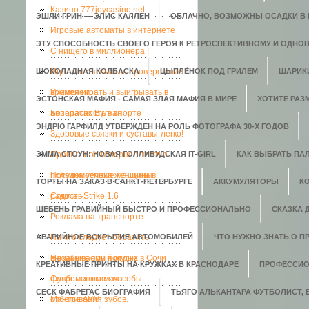
Казино 777joycasino.net
ЭШЛИ ГРИН — ЭЛИС КАЛЛЕН
ОБЛАЧНО, ВОЗМОЖНЫ ОСАДКИ В В
Игровые автоматы в интернете
ЭТУ СПОСОБНОСТЬ СВОЕГО ГЕРОЯ К РЕТРОСПЕКТИВНОМУ И ОДНО
C нищего в миллионера !
ШОКОЛАДНАЯ КОЛБАСКА
Игровые автоматы, проверенные
ЦЫПЛЁНОК ПОД ГРИЛЕМ
ШАРИК
временем.
Учимся играть и выигрывать в
ЭСТОНСКАЯ МАФИЯ - САМАЯ ЗЛАЯ МАФИЯ В МИРЕ
ХОТИТЕ РАЗ
аппаратах Вулкан
Безопасность в спорте
ЭНДРЮ ГАРФИЛД УТВЕРЖДЕН НА РОЛЬ ФОТОГРАФА 30-Х ГОДОВ
Здоровые связки и суставы-легко!
ЭММА СТОУН: НОВАЯ ГОЛЛИВУДСКАЯ IT-GIRL
Правильное вечернее платье-
КАК ВЫБРАТЬ ПАЛ
полвина успеха женщины
Посудомоечные машины в
ТОРТЫ НА ЗАКАЗ В САНКТ-ПЕТЕРБУРГЕ
АККУМУЛЯТОРЫ
К
радость.
Counter-Strike 1.6
ЩЕБЕНЬ ГРАВИЙНЫЙ БЫСТРО И ПРОФЕССИОНАЛЬНО
СКАЗКА 
Реклама на транспорте
АВАРИЙНОЕ ВСКРЫТИЕ АВТОМОБИЛЕЙ
На что следует обратить
ЧТО НУЖНО ЗНАТЬ О П
внимание при покупке
Незабываемый отдых в Сочи
КРЕАТИВНЫЕ ПРИНТЫ НА КРУЖКАХ В КРАСНОДАРЕ
ПРОФЕССИО
футбольного мяча
Современные способы
СЕСК ФАБРЕГАС БИОГРАФИЯ
ТЬЯГО АЛЬКАНТАРА ФУТБОЛИСТ,
отбеливания зубов.
Мантра АУМ