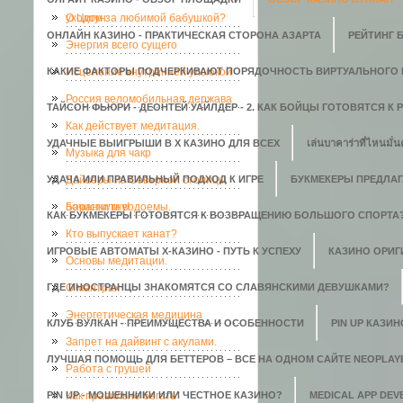
уходом за любимой бабушкой?
О Цигун
ОНЛАЙН КАЗИНО - ПРАКТИЧЕСКАЯ СТОРОНА АЗАРТА
РЕЙТИНГ 
Энергия всего сущего
КАКИЕ ФАКТОРЫ ПОДЧЕРКИВАЮТ ПОРЯДОЧНОСТЬ ВИРТУАЛЬНОГО 
Исцеление внутренней улыбкой
Россия веломобильная держава
ТАЙСОН ФЬЮРИ - ДЕОНТЕЙ УАЙЛДЕР - 2. КАК БОЙЦЫ ГОТОВЯТСЯ К
Как действует медитация.
УДАЧНЫЕ ВЫИГРЫШИ В X КАЗИНО ДЛЯ ВСЕХ
เล่นบาคาร่าที่ไหนมั่น
Музыка для чакр
УДАЧА ИЛИ ПРАВИЛЬНЫЙ ПОДХОД К ИГРЕ
Дайверы из Северной столицы
БУКМЕКЕРЫ ПРЕДЛАГ
почистили водоемы.
Баранки гну!
КАК БУКМЕКЕРЫ ГОТОВЯТСЯ К ВОЗВРАЩЕНИЮ БОЛЬШОГО СПОРТА
Кто выпускает канат?
ИГРОВЫЕ АВТОМАТЫ Х-КАЗИНО - ПУТЬ К УСПЕХУ
КАЗИНО ОРИГИ
Основы медитации.
ГДЕ ИНОСТРАНЦЫ ЗНАКОМЯТСЯ СО СЛАВЯНСКИМИ ДЕВУШКАМИ?
О мантрах
Энергетическая медицина
КЛУБ ВУЛКАН - ПРЕИМУЩЕСТВА И ОСОБЕННОСТИ
PIN UP КАЗИ
Запрет на дайвинг с акулами.
ЛУЧШАЯ ПОМОЩЬ ДЛЯ БЕТТЕРОВ – ВСЕ НА ОДНОМ САЙТЕ NEOPLAY
Работа с грушей
PIN UP - МОШЕННИКИ ИЛИ ЧЕСТНОЕ КАЗИНО?
Как правильно бегать
MEDICAL APP DE