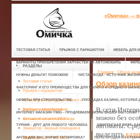
«Омичка» — в
ТЕСТОВАЯ СТАТЬЯ
ПРЫЖОК С ПАРАШЮТОМ
МЕБЕЛЬ ДЛЯ 
ВАРИАНТЫ ПРИОБРЕТЕНИЯ ЗАПЧАСТЕЙ НА АВТОМОБИЛЬ
ФИЛЬ
РАЗДЕЛЫ
Главная
Обзор каз
НУЖНЫ ДЕНЬГИ? ПОМОЖЕМ!
ЧИСТАЯ ВОДА - ИСТОЧНИК ЖИЗНИ
Тестовая статья
Обзор казин
ФАКТОРИНГ И ЕГО ПРЕИМУЩЕСТВА ДЛЯ МАЛОГО И СРЕДНЕГО БИЗН
Прыжок с парашютом
СОВЕТЫ ПРИ СТРОИТЕЛЬСТВЕ.
Мебель для исследовательских и
ПЛОЩАДКА КАЗИНО, КОТОРАЯ 
В сети Интерн
учебных лабораторий
Варианты приобретения
ИНТЕРНЕТ МАГАЗИН TWIG - ПРОДЛЕВАЕМ ЖИЗНЬ ВАШЕЙ БЫТОВОЙ Т
можно без осо
запчастей на автомобиль
Фильмы и события 2011 года
автоматы. Сре
ТУРНИК - ДРУГ ДЛЯ ЛЮБОГО ЧЕЛОВЕКА
ШЕНГЕНСКАЯ ВИЗА: КА
Эвакуатор - верный помощник в
выделить
кази
А ЧТО ДЛЯ ВАС ЗНАЧИТ ТАТУИРОВКА?
дороге.
Нужны деньги? Поможем!
ПЕРЕГОРОДКИ ИЗ СТЕКЛ