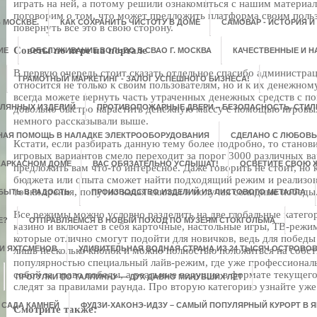
играть на ней, а потому решили ознакомиться с нашим материал
поговорим о том, что может предложить платформа своим польз
 МОСКВЕ.
КАК СОХРАНИТЬ ЧИСТОТУ В ДОМЕ
САМОВАР - ИСТОРИЯ И
повернуть все это в свою сторону.
Советы по игре на портале
ИЕ
ОБСЛУЖИВАНИЕ ВОЛЬВО В СВАО Г. МОСКВА
КАЧЕСТВЕННЫЕ И 
В первую очередь стоит сказать отдельное спасибо администрац
ГРАМОТНЫЙ МАРКЕТИНГ - ЗАЛОГ УСПЕШНОГО БИЗНЕСА!
относится не только к своим пользователям, но и к их денежном
всегда можете вернуть часть утраченных денежных средств с 
КЛЯННЫХ ИЗДЕЛИЙ
ПРОТИВОПОЖАРНЫЕ ДВЕРИ – БЕЗОПАСНОСТЬ, СТИЛЬ
довольно быстро нарастить денежную массу с помощью игровы
немного рассказывали выше.
НАЯ ПОМОЩЬ В НАЛАДКЕ ЭЛЕКТРООБОРУДОВАНИЯ
СДЕЛАНО С ЛЮБОВ
Кстати, если разбирать данную тему более подробно, то станов
игровых вариантов смело переходит за порог 3000 различных в
 КАРКАСНОМ ДОМЕ
ВАС ОБЯЗАТЕЛЬНО УСЛЫШАТ!
ОСВЕТИТЕ СВОЮ 
предложить вам что-то интересное. Даже говорить не стоит, но 
бюджета или опыта сможет найти подходящий режим и реализов
точки зрения, попутно качая скиллы и получая солидные победы
БЫТЬ В РАДОСТЬ
ПРОИЗВОДСТВО ИЗДЕЛИЙ ИЗ ЛИСТОВОГО МЕТАЛЛА
Все режимы можно условно разделить на две глобальные категор
Е?
ОТПРАВЛЯЕМСЯ В НОВЫЙ ПОХОД ПО МУЗЕЯМ СТОКГОЛЬМА
казино и включает в себя карточные, настольные игры, ТВ-режи
которые отлично смогут подойти для новичков, ведь для победы
 И ЯХТСМЕНОВ
УДИВИТЕЛЬНАЯ ВОДНАЯ СТРАНА ИЗ 24 ТЫСЯЧ ОСТРОВО
лишь несколько кнопок и можно полностью положиться на собст
популярностью специальный лайв-режим, где уже профессионал
собой за право победы, а реальные ведущие в формате текущег
ПРОГУЛКИ ПО ТАЛЛИННУ — ДУХ ДАВНО МИНУВШИХ ЛЕТ
следят за правилами раунда. Про вторую категорию узнайте уже
 САДА КАМНЕЙ
ФУДЗИ-ХАКОНЭ-ИДЗУ – САМЫЙ ПОПУЛЯРНЫЙ КУРОРТ В 
Смотрите также: