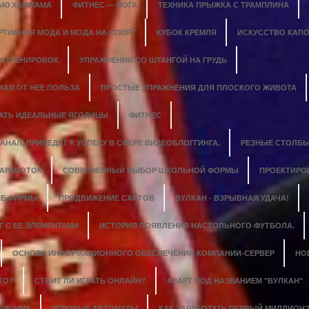
ЬЮ ХАММАМА
ФИТНЕС — ЙОГА
ТЕХНИКА ПРЫЖКА С ТРАМПЛИНА
РТИВНАЯ МОДА И МОДА НА СПОРТ
КУБОК КРЕМЛЯ
ИСКУССТВО КАПО
Х ТРЕНИРОВОК
УПРАЖНЕНИЯ СО ШТАНГОЙ НА ГРУДЬ
КАЯ ОТ НЕЕ ПОЛЬЗА
ПРОСТЫЕ УПРАЖНЕНИЯ ДЛЯ ПЛОСКОГО ЖИВОТА
ДАТЬ ИДЕАЛЬНЫЕ ЯГОДИЦЫ
ФИТНЕС
НАЛ, ПРИВЕДЕТ К УСПЕХУ В СФЕРЕ ВИДЕОБЛОГГИНГА.
РЕЗНЫЕ СТОЛБЫ
ЗАРАБОТОК
СОВРЕМЕННЫЙ ВЫБОР ШКОЛЬНОЙ ФОРМЫ
ПРОЕКТИРО
Е ФИРМЫ
ПРОДВИЖЕНИЕ САЙТОВ
ВУЛКАН - ВЗРЫВНАЯ УДАЧА!
 С ЕЕ ЭЛЕМЕНТАМИ
ИСТОРИЯ ПОЯВЛЕНИЯ НАСТОЛЬНОГО ФУТБОЛА.
ОСНОВА ИНФОРМАЦИОННОГО ОБЕСПЕЧЕНИЯ КОМПАНИИ-СЕРВЕР
НО
ТО?
СТОИТ ЛИ ИГРАТЬ ОНЛАЙН?
АЗАРТ ПОД НАЗВАНИЕМ "ВУЛКАН"
ЕДИЦИНА
ИГРОВЫЕ АВТОМАТЫ
КАК ЗАРАБОТАТЬ ПЕРВЫЙ МИЛЛИОН