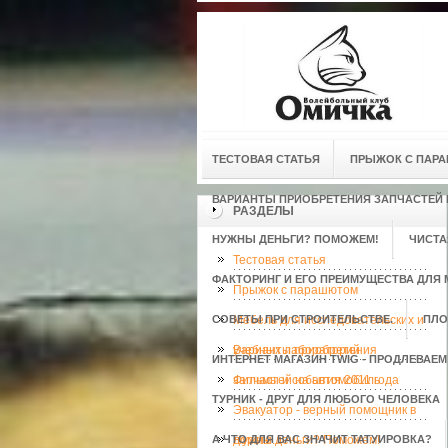
ТЕСТОВАЯ СТАТЬЯ
ПРЫЖОК С ПАР
ВАРИАНТЫ ПРИОБРЕТЕНИЯ ЗАПЧАСТЕЙ
РАЗДЕЛЫ
НУЖНЫ ДЕНЬГИ? ПОМОЖЕМ!
ЧИСТА
Тестовая статья
ФАКТОРИНГ И ЕГО ПРЕИМУЩЕСТВА ДЛЯ 
Прыжок с парашютом
СОВЕТЫ ПРИ СТРОИТЕЛЬСТВЕ.
Мебель для исследовательских и
ПЛО
учебных лабораторий
Варианты приобретения
ИНТЕРНЕТ МАГАЗИН TWIG - ПРОДЛЕВАЕ
запчастей на автомобиль
Фильмы и события 2011 года
ТУРНИК - ДРУГ ДЛЯ ЛЮБОГО ЧЕЛОВЕКА
Эвакуатор - верный помощник в
А ЧТО ДЛЯ ВАС ЗНАЧИТ ТАТУИРОВКА?
дороге.
Нужны деньги? Поможем!