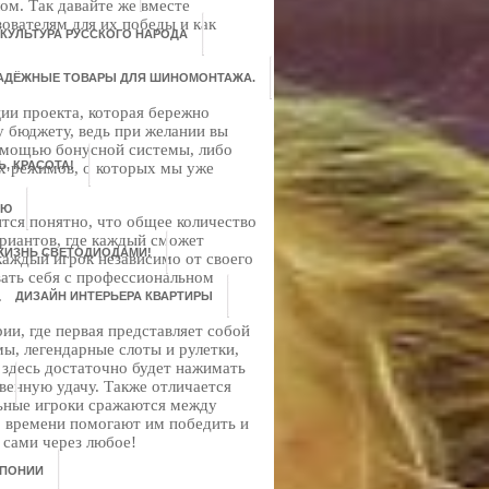
ом. Так давайте же вместе
ователям для их победы и как
 КУЛЬТУРА РУССКОГО НАРОДА
НАДЁЖНЫЕ ТОВАРЫ ДЛЯ ШИНОМОНТАЖА.
ии проекта, которая бережно
у бюджету, ведь при желании вы
помощью бонусной системы, либо
, КРАСОТА!
х режимов, о которых мы уже
ЬЮ
ится понятно, что общее количество
ариантов, где каждый сможет
ЖИЗНЬ СВЕТОДИОДАМИ!
каждый игрок независимо от своего
ать себя с профессиональном
.
ДИЗАЙН ИНТЕРЬЕРА КВАРТИРЫ
ии, где первая представляет собой
мы, легендарные слоты и рулетки,
 здесь достаточно будет нажимать
В
венную удачу. Также отличается
ьные игроки сражаются между
о времени помогают им победить и
 сами через любое!
ЯПОНИИ