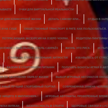
РЫВАЕТЕ
ОЧКИ ДЛЯ ВИРТУАЛЬНОЙ РЕАЛЬНОСТИ
ОР ДЛЯ КОМФОРТНОЙ ЖИЗНИ
ДЕЛАТЬ САМОМУ ИЛИ...
ОТДЫХ В ХАР
 И НА СУШЕ
ОБЩЕСТВЕННЫЙ ТРАНСПОРТ В РИГЕ: КАК ПОЛЬЗОВАТЬСЯ.
ПОТРЯСАЮЩАЯ ЭКСКУРСИЯ НА ОЗЕРО ЧОКРАК.
РОДИТЕЛИ-ПИНГВИНЫ
КОЕЖКИ — ВАШ ВЫХОД! ОТЕЛЬ САНРАЙЗ
ЖИЗНЬ ЭТО РИСК.
ИСПЫТ
О
СТАВКИ НА СПОРТ: МАЛЕНЬКИЕ ХИТРОСТИ!
ИЗБАВЬТЕСЬ ОТ СТРЕС
КАЗЕИН В СПОРТИВНОМ ПИТАНИИ
ПОЛУЧАТЬ БОНУСЫ ИГРАЯ В АВТ
ТУР ПО ЗДОРОВОМУ ОБРАЗУ ЖИЗНИ
ВЫБОР ИГРОВЫХ АВТОМАТОВ ОНЛА
САМЫЙ ЛУЧШИЙ СПОРТИВНЫЙ ПОРТАЛ
СОВРЕМЕННАЯ ЗАМЕНА ЧЕЛОВЕ
C НИЩЕГО В МИЛЛИОНЕРА !
ИГРОВЫЕ АВТОМАТЫ, ПРОВЕРЕННЫЕ ВРЕМЕ
РАТАХ ВУЛКАН
БЕЗОПАСНОСТЬ В СПОРТЕ
ЗДОРОВЫЕ СВЯЗКИ И СУС