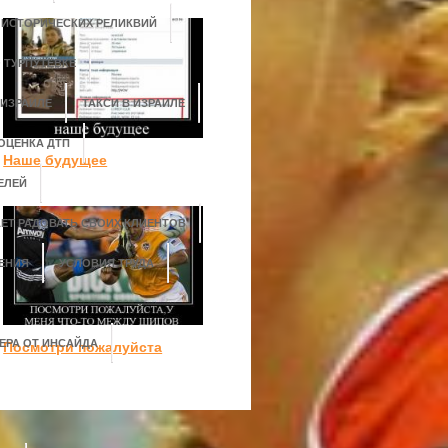
 ИСТОРИЧЕСКИХ РЕЛИКВИЙ
 ТУРПУТЕВКЕ
 ИЗРАИЛЕ
ТАКСИ В ИЗРАИЛЕ
ОЦЕНКА ДТП
Наше будущее
ЕЛЕЙ
АЕТ РАДОВАТЬ СВОИХ КЛИЕНТОВ
ЕНИЯ
УСЛОВИЯ ТРУДА
ЕРА ОТ ИНСАЙДА
Посмотри пожалуйста