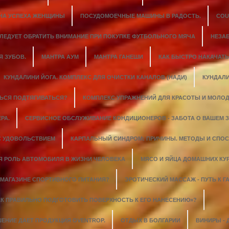
ИНА УСПЕХА ЖЕНЩИНЫ
ПОСУДОМОЕЧНЫЕ МАШИНЫ В РАДОСТЬ.
COU
СЛЕДУЕТ ОБРАТИТЬ ВНИМАНИЕ ПРИ ПОКУПКЕ ФУТБОЛЬНОГО МЯЧА
НЕЗА
 ЗУБОВ.
МАНТРА АУМ
МАНТРА ГАНЕШИ
КАК БЫСТРО НАКАЧАТ
КУНДАЛИНИ ЙОГА. КОМПЛЕКС ДЛЯ ОЧИСТКИ КАНАЛОВ (НАДИ)
КУНДАЛИ
ТЬСЯ ПОДТЯГИВАТЬСЯ?
КОМПЛЕКС УПРАЖНЕНИЙ ДЛЯ КРАСОТЫ И МОЛОД
РА.
СЕРВИСНОЕ ОБСЛУЖИВАНИЕ КОНДИЦИОНЕРОВ - ЗАБОТА О ВАШЕМ 
С УДОВОЛЬСТВИЕМ
КАРПАЛЬНЫЙ СИНДРОМ: ПРИЧИНЫ. МЕТОДЫ И СПО
Я РОЛЬ АВТОМОБИЛЯ В ЖИЗНИ ЧЕЛОВЕКА
МЯСО И ЯЙЦА ДОМАШНИХ КУ
 МАГАЗИНЕ СПОРТИВНОГО ПИТАНИЯ?
ЭРОТИЧЕСКИЙ МАССАЖ - ПУТЬ К
АК ПРАВИЛЬНО ПОДГОТОВИТЬ ПОВЕРХНОСТЬ К ЕГО НАНЕСЕНИЮ»?
ЕНИЕ ДАЕТ ПРОДУКЦИЯ OVENTROP.
ОТДЫХ В БОЛГАРИИ
ВИНИРЫ - 