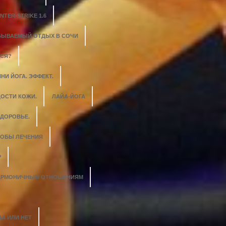
NTER-STRIKE 1.6
БЫВАЕМЫЙ ОТДЫХ В СОЧИ
ЬСЯ?
НИ ЙОГА. ЭФФЕКТ.
ОСТИ КОЖИ.
ЛАЙА-ЙОГА
ЗДОРОВЬЕ.
СОБЫ ЛЕЧЕНИЯ
Р
 ГАРМОНИЧНЫМ ОТНОШЕНИЯМ
ДА ИЛИ НЕТ