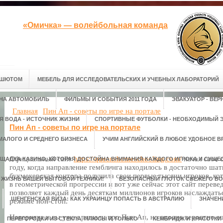
«Омичка» — волейбольная команда
АШЮТОМ
МЕБЕЛЬ ДЛЯ ИССЛЕДОВАТЕЛЬСКИХ И УЧЕБНЫХ ЛАБОРАТОРИЙ
 НА АВТОМОБИЛЬ
ФИЛЬМЫ И СОБЫТИЯ 2011 ГОДА
ЭВАКУАТОР - ВЕ
Главная
Пин Ап - советы по игре на портале
Я ВОДА - ИСТОЧНИК ЖИЗНИ
СПОРТИВНЫЕ ФУТБОЛКИ - НЕОБХОДИМЫЙ Э
Пин Ап - советы по игре на портале
МАЛОГО И СРЕДНЕГО БИЗНЕСА
УЧИМ АНГЛИЙСКИЙ В ЛЮБОЕ УДОБНОЕ В
Официальный сайт
https://queenshomeschooling.com/
начал свое 
ЩАДКА КАЗИНО, КОТОРАЯ ДОСТОЙНА ВНИМАНИЯ КАЖДОГО ИГРОКА И СУЩЕС
году, когда направление гемблинга находилось в достаточно ша
букмекерская контора получила свои первые тысячи игроков, ко
М ЖИЗНЬ ВАШЕЙ БЫТОВОЙ ТЕХНИКИ!
БЕЗОПАСНЫЙ ГЛОТОК СВЕЖЕГО ВО
в геометрической прогрессии и вот уже сейчас этот сайт переве
позволяет каждый день десяткам миллионов игроков наслаждат
ШЕНГЕНСКАЯ ВИЗА: КАК УКРАИНЦУ ПОПАСТЬ В АВСТРАЛИЮ
ЗНАЧЕН
режиме нон-стоп.
Наверняка и вы уже слышали про Пин Ап, но вполне вероятно е
ПЕРЕГОРОДКИ ИЗ СТЕКЛА, ПЛЮСЫ И ТОЛЬКО
КЕМБРИДЖ И КРАСОТКИ 