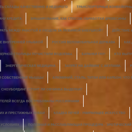
ТЬ СКЛАДЫ КАЧЕСТВЕННО И НЕДОРОГО
ТРАНСПОРТЕРНЫЕ КОНВЕЙЕРНЫ
АЧУ КРЕДИТА
БРАШИРОВАНИЕ, КАК СПОСОБ ОБРАБОТКИ ДРЕВЕСИНЫ
ИРАТЬ МЕЖДУ РАБОТОЙ И УХОДОМ ЗА ЛЮБИМОЙ БАБУШКОЙ?
ДЕЙСТВИЕ
Е ВНУТРЕННЕЙ УЛЫБКОЙ
РОССИЯ ВЕЛОМОБИЛЬНАЯ ДЕРЖАВА
КАК
ЕВЕРНОЙ СТОЛИЦЫ ПОЧИСТИЛИ ВОДОЕМЫ.
БАРАНКИ ГНУ!
КТО ВЫПУ
ЭНЕРГЕТИЧЕСКАЯ МЕДИЦИНА
ЗАПРЕТ НА ДАЙВИНГ С АКУЛАМИ.
Р
М СОБСТВЕННЫЕ МЫШЦЫ
АЛЮМИНИЙ, СТАЛЬ, ТИТАН ИЛИ КАРБОН: ЧТО
СНОУБОРДИНГ: СТОИТ ЛИ ОВЧИНКА ВЫДЕЛКИ?
ТЕЛЕЙ ВСЕГДА ВОСТРЕБОВАНЫ РОССИЯНАМИ
ГИХ И ПРЕСТИЖНЫХ ХОББИ
КЛАДКА ПЕЧЕЙ - УМИРАЮЩЕЕ ИСКУССТВО
 УСЛОВИЯХ
ПОЛЕЗНАЯ И РАССЛАБЛЯЮЩАЯ ПРОЦЕДУРА - ЭРОТИЧЕСКИ