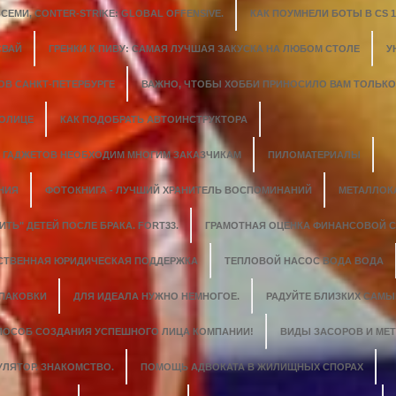
ЕМИ, CONTER-STRIKE: GLOBAL OFFENSIVE.
КАК ПОУМНЕЛИ БОТЫ В CS 1.
СВАЙ
ГРЕНКИ К ПИВУ: САМАЯ ЛУЧШАЯ ЗАКУСКА НА ЛЮБОМ СТОЛЕ
У
ОВ САНКТ-ПЕТЕРБУРГЕ
ВАЖНО, ЧТОБЫ ХОББИ ПРИНОСИЛО ВАМ ТОЛЬК
ТОЛИЦЕ
КАК ПОДОБРАТЬ АВТОИНСТРУКТОРА
 ГАДЖЕТОВ НЕОБХОДИМ МНОГИМ ЗАКАЗЧИКАМ
ПИЛОМАТЕРИАЛЫ
НИЯ
ФОТОКНИГА - ЛУЧШИЙ ХРАНИТЕЛЬ ВОСПОМИНАНИЙ
МЕТАЛЛОК
ИТЬ" ДЕТЕЙ ПОСЛЕ БРАКА. FORT33.
ГРАМОТНАЯ ОЦЕНКА ФИНАНСОВОЙ 
СТВЕННАЯ ЮРИДИЧЕСКАЯ ПОДДЕРЖКА
ТЕПЛОВОЙ НАСОС ВОДА ВОДА
УПАКОВКИ
ДЛЯ ИДЕАЛА НУЖНО НЕМНОГОЕ.
РАДУЙТЕ БЛИЗКИХ САМ
СПОСОБ СОЗДАНИЯ УСПЕШНОГО ЛИЦА КОМПАНИИ!
ВИДЫ ЗАСОРОВ И МЕ
УЛЯТОР. ЗНАКОМСТВО.
ПОМОЩЬ АДВОКАТА В ЖИЛИЩНЫХ СПОРАХ