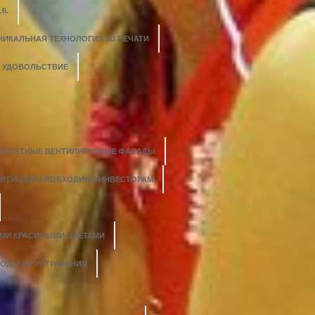
6.
НИКАЛЬНАЯ ТЕХНОЛОГИЯ 3D ПЕЧАТИ
О УДОВОЛЬСТВИЕ
АССЕТНЫЕ ВЕНТИЛИРУЕМЫЕ ФАСАДЫ
СИТУАЦИИ НЕОБХОДИМА ИНВЕСТОРАМ
ЫМИ КРАСИВЫМИ ЦВЕТАМИ
ТОДЫ ИХ УСТРАНЕНИЯ