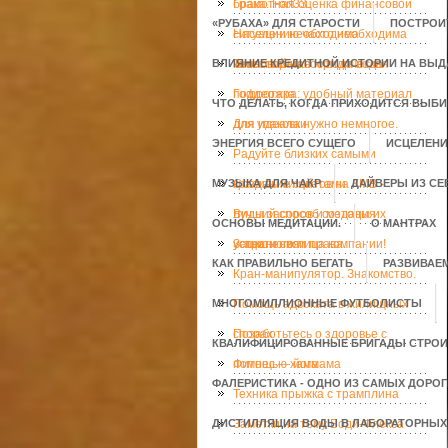
брака. Fort33.
Грамотная оценка финансовой
«РУБАХА» ДЛЯ СТАРОСТИ
ПОСТРОИ
ситуации необходима
Населению часто необходима
ВЛИЯНИЕ КРЕДИТНОЙ ИСТОРИИ НА ВЫД
инвесторам
качественная юридическая
Тепловой насос вода вода
поддержка
Гофротара: удобный материал
ЧТО ДЕЛАТЬ, КОГДА ПРИХОДИТСЯ ВЫБ
для упаковки
Для идеала нужно немногое.
ЭНЕРГИЯ ВСЕГО СУЩЕГО
ИСЦЕЛЕНИ
Радуйте близких самыми
МУЗЫКА ДЛЯ ЧАКР
красивыми цветами
Создание сайтов на КМВ -
ДАЙВЕРЫ ИЗ С
лучший способ создания
Виды засоров и методы их
ОСНОВЫ МЕДИТАЦИИ.
О МАНТРАХ
успешного лица компании!
устранения
Защити свои права.
КАК ПРАВИЛЬНО БЕГАТЬ
РАЗВИВАЕ
Кран-манипулятор. Знакомство.
МНОГОМИЛЛИОННЫЕ ФУТБОЛИСТЫ
Помощь адвоката в жилищных
спорах
Позаботьтесь о здоровье с
КВАЛИФИЦИРОВАННЫЕ БРИГАДЫ СТРОИ
помощью хаммама
Фитнес — йога
ФАЛЕРИСТИКА - ОДНО ИЗ САМЫХ ДОРО
Техника прыжка с трамплина
ДИСТИЛЛЯЦИЯ ВОДЫ В ЛАБОРАТОРНЫХ
Заметки на тему Боди-Флекса