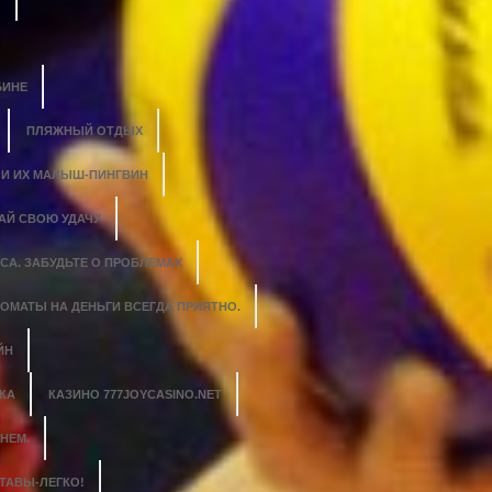
БИНЕ
ПЛЯЖНЫЙ ОТДЫХ
 И ИХ МАЛЫШ-ПИНГВИН
АЙ СВОЮ УДАЧУ
СА. ЗАБУДЬТЕ О ПРОБЛЕМАХ
ОМАТЫ НА ДЕНЬГИ ВСЕГДА ПРИЯТНО.
ЙН
КА
КАЗИНО 777JOYCASINO.NET
НЕМ.
ТАВЫ-ЛЕГКО!