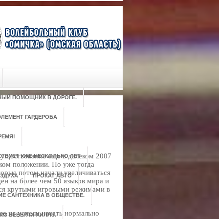
РНЫЙ ПОМОЩНИК В ДОРОГЕ.
ЛЕМЕНТ ГАРДЕРОБА
РЕМЯ!
существование еще в далеком 2007
ТВУЕТ УЖЕ НЕСКОЛЬКО ЛЕТ
тком положении. Но уже тогда
торые потом начали увеличиваться
ЗДУХА
ПРОКАТ АВТО
ден на более чем 50 языков мира и
ься крутыми игровыми режимами в
ИЕ САНТЕХНИКА В ОБЩЕСТВЕ.
ще не успели начать нормально
ИЗ БЕВЕРЛИ-ХИЛЛЗ.