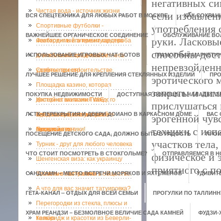
негативных си
Чистая вода - источник жизни
если избавлен
ВСЯ СПЕЦТЕХНИКА ДЛЯ ЛЮБЫХ РАБОТ В МОСКВЕ.
КАК СОХРАН
Спортивные футболки -
употребления 
ВАЖНЕЙШЕЕ ОРГАНИЧЕСКОЕ СОЕДИНЕНИЕ
ОБСЛУЖИВАНИЕ ВОЛ
руки. Ласковы
необходимый элемент гардероба
Факторинг и его преимущества
способны дост
ИСПОЛЬЗОВАНИЕ ИГРОВЫХ ЧАТ-БОТОВ
для малого и среднего бизнеса
Учим Английский в любое
ГРАМОТНЫЙ МАРКЕТИН
непревзойденн
удобное время!
Советы при строительстве.
ЛУЧШЕЕ РЕШЕНИЕ ДЛЯ КРЕПЛЕНИЯ СТЕКЛЯННЫХ ИЗДЕЛИЙ
ПРО
эротического 
Площадка казино, которая
запреты и лим
ПОКУПКА НЕДВИЖИМОСТИ
ДОСТУПНАЯ ПОМОЩЬ В НАЛАДКЕ 
достойна внимания каждого
Интернет магазин TWiG -
прислушаться 
ЛСТК-ПЕРЕКРЫТИЯ И ДВЕРИ ДОИАНО В КАРКАСНОМ ДОМЕ
игрока и существует уже
продлеваем жизнь вашей
Безопасный глоток свежего
ВАС
эрогенной чув
техники с исп
несколько лет
бытовой техники!
воздуха
Прокат авто
ПОСЕЩЕНИЕ ДЕТСКОГО САДА, ДОЛЖНО БЫТЬ В РАДОСТЬ
ПРОИ
участков тела,
Турник - друг для любого человека
ЧТО СТОИТ ПОСМОТРЕТЬ В СТОКГОЛЬМЕ?
ОТПРАВЛЯЕМСЯ В Н
физическое и 
Шенгенская виза: как украинцу
приятного с п
САНДХАМН – МЕСТО ВСТРЕЧИ МОРЯКОВ И ЯХТСМЕНОВ
попасть в Австралию
Значение сантехника в обществе.
УДИВИТ
А что для вас значит татуировка?
ГЁТА-КАНАЛ – ОТДЫХ ДЛЯ ВСЕЙ СЕМЬИ
ПРОГУЛКИ ПО ТАЛЛИНН
Перегородки из стекла, плюсы и
ХРАМ РЕАНДЗИ – БЕЗМОЛВНОЕ ВЕЛИЧИЕ САДА КАМНЕЙ
ФУДЗИ-
только
Кембридж и красотки из Беверли-