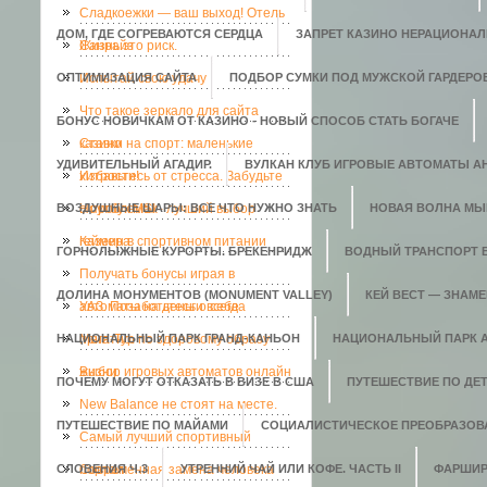
Сладкоежки — ваш выход! Отель
ДОМ, ГДЕ СОГРЕВАЮТСЯ СЕРДЦА
ЗАПРЕТ КАЗИНО НЕРАЦИОНАЛ
Санрайз
Жизнь это риск.
ОПТИМИЗАЦИЯ САЙТА
Испытай свою удачу
ПОДБОР СУМКИ ПОД МУЖСКОЙ ГАРДЕРО
Что такое зеркало для сайта
БОНУС НОВИЧКАМ ОТ КАЗИНО - НОВЫЙ СПОСОБ СТАТЬ БОГАЧЕ
казино
Ставки на спорт: маленькие
УДИВИТЕЛЬНЫЙ АГАДИР.
ВУЛКАН КЛУБ ИГРОВЫЕ АВТОМАТЫ АН
хитрости!
Избавьтесь от стресса. Забудьте
ВОЗДУШНЫЕ ШАРЫ: ВСЕ ЧТО НУЖНО ЗНАТЬ
о проблемах
Ноутбук MSI - лучший выбор
НОВАЯ ВОЛНА МЫ
геймера
Казеин в спортивном питании
ГОРНОЛЫЖНЫЕ КУРОРТЫ. БРЕКЕНРИДЖ
ВОДНЫЙ ТРАНСПОРТ 
Получать бонусы играя в
ДОЛИНА МОНУМЕНТОВ (MONUMENT VALLEY)
КЕЙ ВЕСТ — ЗНАМ
автоматы на деньги всегда
УАЗ. Позаботьтесь о себе
НАЦИОНАЛЬНЫЙ ПАРК ГРАНД-КАНЬОН
приятно.
Мега-Тур по здоровому образу
НАЦИОНАЛЬНЫЙ ПАРК 
жизни
Выбор игровых автоматов онлайн
ПОЧЕМУ МОГУТ ОТКАЗАТЬ В ВИЗЕ В США
ПУТЕШЕСТВИЕ ПО ДЕ
New Balance не стоят на месте.
ПУТЕШЕСТВИЕ ПО МАЙАМИ
СОЦИАЛИСТИЧЕСКОЕ ПРЕОБРАЗОВ
Самый лучший спортивный
СЛОВЕНИЯ Ч.3
портал
Современная замена человека
УТРЕННИЙ ЧАЙ ИЛИ КОФЕ. ЧАСТЬ II
ФАРШИР