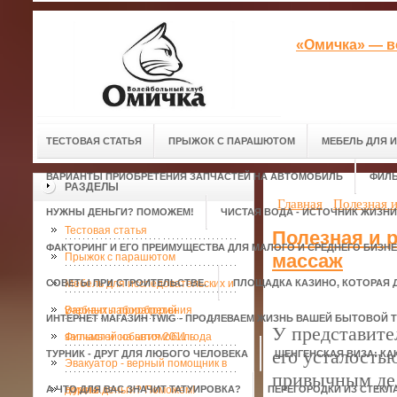
«Омичка» — в
ТЕСТОВАЯ СТАТЬЯ
ПРЫЖОК С ПАРАШЮТОМ
МЕБЕЛЬ ДЛЯ 
ВАРИАНТЫ ПРИОБРЕТЕНИЯ ЗАПЧАСТЕЙ НА АВТОМОБИЛЬ
ФИЛЬ
РАЗДЕЛЫ
Главная
Полезная 
НУЖНЫ ДЕНЬГИ? ПОМОЖЕМ!
ЧИСТАЯ ВОДА - ИСТОЧНИК ЖИЗНИ
Тестовая статья
Полезная и 
ФАКТОРИНГ И ЕГО ПРЕИМУЩЕСТВА ДЛЯ МАЛОГО И СРЕДНЕГО БИЗН
массаж
Прыжок с парашютом
СОВЕТЫ ПРИ СТРОИТЕЛЬСТВЕ.
Мебель для исследовательских и
ПЛОЩАДКА КАЗИНО, КОТОРАЯ 
учебных лабораторий
Варианты приобретения
ИНТЕРНЕТ МАГАЗИН TWIG - ПРОДЛЕВАЕМ ЖИЗНЬ ВАШЕЙ БЫТОВОЙ Т
У представите
запчастей на автомобиль
Фильмы и события 2011 года
его усталость
ТУРНИК - ДРУГ ДЛЯ ЛЮБОГО ЧЕЛОВЕКА
ШЕНГЕНСКАЯ ВИЗА: КА
Эвакуатор - верный помощник в
привычным дел
А ЧТО ДЛЯ ВАС ЗНАЧИТ ТАТУИРОВКА?
дороге.
Нужны деньги? Поможем!
ПЕРЕГОРОДКИ ИЗ СТЕКЛ