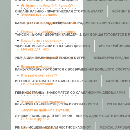
уходом за любимой бабушкой?
О Цигун
ОНЛАЙН КАЗИНО - ПРАКТИЧЕСКАЯ СТОРОНА АЗАРТА
РЕЙТИНГ 
Энергия всего сущего
КАКИЕ ФАКТОРЫ ПОДЧЕРКИВАЮТ ПОРЯДОЧНОСТЬ ВИРТУАЛЬНОГО 
Исцеление внутренней улыбкой
Россия веломобильная держава
ТАЙСОН ФЬЮРИ - ДЕОНТЕЙ УАЙЛДЕР - 2. КАК БОЙЦЫ ГОТОВЯТСЯ К
Как действует медитация.
УДАЧНЫЕ ВЫИГРЫШИ В X КАЗИНО ДЛЯ ВСЕХ
เล่นบาคาร่าที่ไหนมั่น
Музыка для чакр
УДАЧА ИЛИ ПРАВИЛЬНЫЙ ПОДХОД К ИГРЕ
Дайверы из Северной столицы
БУКМЕКЕРЫ ПРЕДЛАГ
почистили водоемы.
Баранки гну!
КАК БУКМЕКЕРЫ ГОТОВЯТСЯ К ВОЗВРАЩЕНИЮ БОЛЬШОГО СПОРТА
Кто выпускает канат?
ИГРОВЫЕ АВТОМАТЫ Х-КАЗИНО - ПУТЬ К УСПЕХУ
КАЗИНО ОРИГИ
Основы медитации.
ГДЕ ИНОСТРАНЦЫ ЗНАКОМЯТСЯ СО СЛАВЯНСКИМИ ДЕВУШКАМИ?
О мантрах
Энергетическая медицина
КЛУБ ВУЛКАН - ПРЕИМУЩЕСТВА И ОСОБЕННОСТИ
PIN UP КАЗИ
Запрет на дайвинг с акулами.
ЛУЧШАЯ ПОМОЩЬ ДЛЯ БЕТТЕРОВ – ВСЕ НА ОДНОМ САЙТЕ NEOPLAY
Работа с грушей
PIN UP - МОШЕННИКИ ИЛИ ЧЕСТНОЕ КАЗИНО?
Как правильно бегать
MEDICAL APP DE