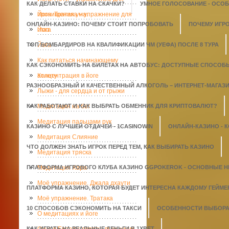
КАК ДЕЛАТЬ СТАВКИ НА СКАЧКИ?
УМНОЕ ГОЛОСОВАНИЕ - ОСО
прочищения ума.
Йога. Тратака – упражнение для
ОНЛАЙН-КАЗИНО: ПОЧЕМУ СТОИТ ПОПРОБОВАТЬ
ПОЧЕМУ ИГР
глаз
Йога
ТОП БОМБАРДИРОВ НА КВАЛИФИКАЦИИ ЧМ (УЕФА) ПОСЛЕ 8 ТУРА
Йога
Как питаться начинающему
КАК СЭКОНОМИТЬ НА БИЛЕТАХ НА АВТОБУС: ДОСТУПНЫЕ СПОСОБ
атлету
Концентрация в йоге
РАЗНООБРАЗНЫЙ И КАЧЕСТВЕННЫЙ АЛКОГОЛЬ – ИНТЕРНЕТ-МАГАЗИН
Лыжи - для сердца и от грыжи
КАК РАБОТАЮТ И КАК ВЫБРАТЬ ОБМЕННИК ДЛЯ КРИПТОВАЛЮТ?
Медитация на бег
Медитация пальцами рук
КАЗИНО С ЛУЧШЕЙ ОТДАЧЕЙ - 1СASINOWIN
ОНЛАЙН-КАЗИНО - 
Медитация Слияние
ЧТО ДОЛЖЕН ЗНАТЬ ИГРОК ПЕРЕД ТЕМ, КАК ВЫБИРАТЬ КАЗИНО
Медитация тряска
ПЛАТФОРМА ИГРОВОГО КЛУБА КАЗИНО GGPOKEROK - ОСНОВНЫЕ 
Медитация Хара
Моё упражнение. Джала дхаути
ПЛАТФОРМА КАЗИНО, КОТОРАЯ БУДЕТ ИНТЕРЕСНА КАЖДОМУ ГЕЙМЕ
Моё упражнение. Тратака
10 СПОСОБОВ СЭКОНОМИТЬ НА ТАКСИ
ОСОБЕННОСТИ ВЫБОРА 
О медитациях и йоге
КАК ИГРАТЬ НА РЕАЛЬНЫЕ ДЕНЬГИ В 1XBET