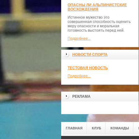
ОПАСНЫ ЛИ АЛЬПИНИСТСКИЕ
ВОСХОЖДЕНИЯ
Истинное мужество это
совершенная способность оценить
меру опасности и моральная
готовность выстоять перед ней.
Подробнее...
НОВОСТИ СПОРТА
ТЕСТОВАЯ НОВОСТЬ
Подробнее...
<
РЕКЛАМА
ГЛАВНАЯ
КЛУБ
КОМАНДЫ