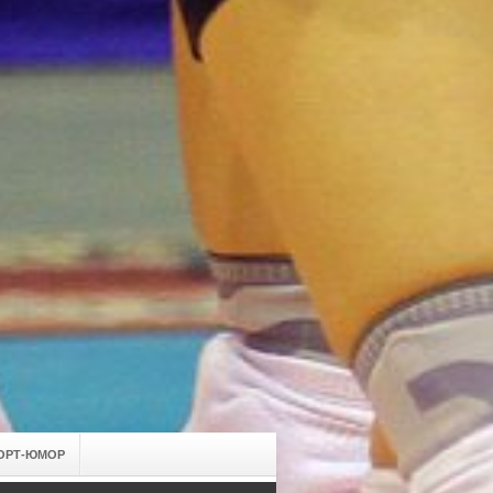
ОРТ-ЮМОР