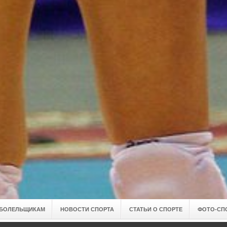
БОЛЕЛЬЩИКАМ
НОВОСТИ СПОРТА
СТАТЬИ О СПОРТЕ
ФОТО-СП