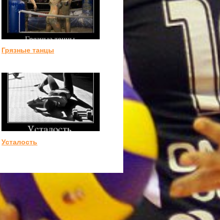
Грязные танцы
Усталость