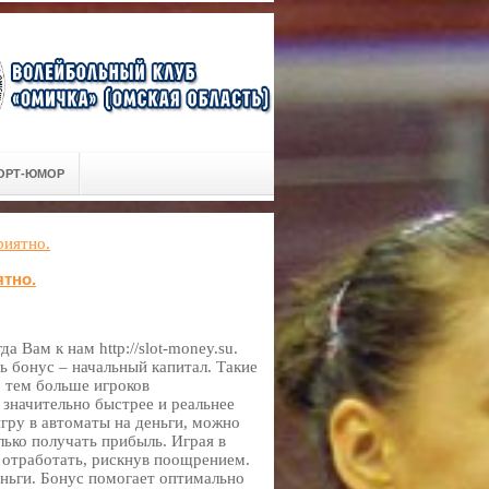
ОРТ-ЮМОР
риятно.
ятно.
а Вам к нам http://slot-money.su.
ь бонус – начальный капитал. Такие
, тем больше игроков
 значительно быстрее и реальнее
игру в автоматы на деньги, можно
лько получать прибыль. Играя в
о отработать, рискнув поощрением.
еньги. Бонус помогает оптимально