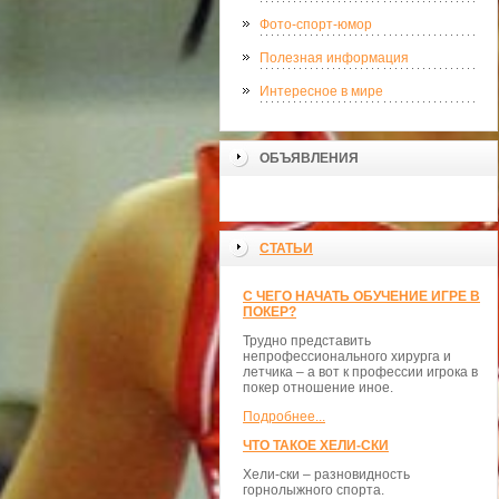
Фото-спорт-юмор
Полезная информация
Интересное в мире
ОБЪЯВЛЕНИЯ
СТАТЬИ
С ЧЕГО НАЧАТЬ ОБУЧЕНИЕ ИГРЕ В
ПОКЕР?
Трудно представить
непрофессионального хирурга и
летчика – а вот к профессии игрока в
покер отношение иное.
Подробнее...
ЧТО ТАКОЕ ХЕЛИ-СКИ
Хели-ски – разновидность
горнолыжного спорта.