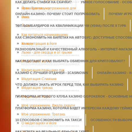
КАК ДЕЛАТЬ СТАВКИ НА СКАЧКИ?
УМНОЕ ГОЛОСОВАНИЕ - ОСО
прочищения ума.
Йога. Тратака – упражнение для
ОНЛАЙН-КАЗИНО: ПОЧЕМУ СТОИТ ПОПРОБОВАТЬ
ПОЧЕМУ ИГР
глаз
Йога
ТОП БОМБАРДИРОВ НА КВАЛИФИКАЦИИ ЧМ (УЕФА) ПОСЛЕ 8 ТУРА
Йога
Как питаться начинающему
КАК СЭКОНОМИТЬ НА БИЛЕТАХ НА АВТОБУС: ДОСТУПНЫЕ СПОСОБ
атлету
Концентрация в йоге
РАЗНООБРАЗНЫЙ И КАЧЕСТВЕННЫЙ АЛКОГОЛЬ – ИНТЕРНЕТ-МАГАЗИН
Лыжи - для сердца и от грыжи
КАК РАБОТАЮТ И КАК ВЫБРАТЬ ОБМЕННИК ДЛЯ КРИПТОВАЛЮТ?
Медитация на бег
Медитация пальцами рук
КАЗИНО С ЛУЧШЕЙ ОТДАЧЕЙ - 1СASINOWIN
ОНЛАЙН-КАЗИНО - 
Медитация Слияние
ЧТО ДОЛЖЕН ЗНАТЬ ИГРОК ПЕРЕД ТЕМ, КАК ВЫБИРАТЬ КАЗИНО
Медитация тряска
ПЛАТФОРМА ИГРОВОГО КЛУБА КАЗИНО GGPOKEROK - ОСНОВНЫЕ 
Медитация Хара
Моё упражнение. Джала дхаути
ПЛАТФОРМА КАЗИНО, КОТОРАЯ БУДЕТ ИНТЕРЕСНА КАЖДОМУ ГЕЙМЕ
Моё упражнение. Тратака
10 СПОСОБОВ СЭКОНОМИТЬ НА ТАКСИ
ОСОБЕННОСТИ ВЫБОРА 
О медитациях и йоге
КАК ИГРАТЬ НА РЕАЛЬНЫЕ ДЕНЬГИ В 1XBET