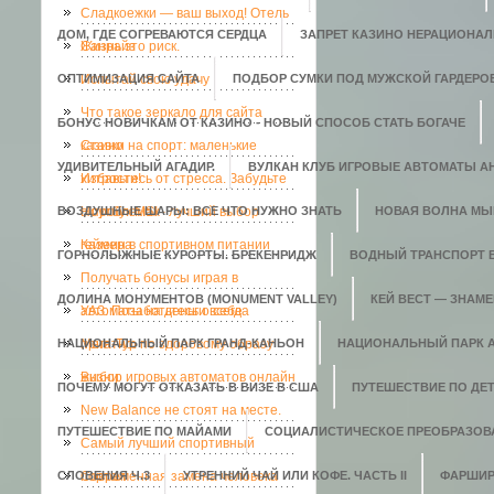
Сладкоежки — ваш выход! Отель
ДОМ, ГДЕ СОГРЕВАЮТСЯ СЕРДЦА
ЗАПРЕТ КАЗИНО НЕРАЦИОНАЛ
Санрайз
Жизнь это риск.
ОПТИМИЗАЦИЯ САЙТА
Испытай свою удачу
ПОДБОР СУМКИ ПОД МУЖСКОЙ ГАРДЕРО
Что такое зеркало для сайта
БОНУС НОВИЧКАМ ОТ КАЗИНО - НОВЫЙ СПОСОБ СТАТЬ БОГАЧЕ
казино
Ставки на спорт: маленькие
УДИВИТЕЛЬНЫЙ АГАДИР.
ВУЛКАН КЛУБ ИГРОВЫЕ АВТОМАТЫ АН
хитрости!
Избавьтесь от стресса. Забудьте
ВОЗДУШНЫЕ ШАРЫ: ВСЕ ЧТО НУЖНО ЗНАТЬ
о проблемах
Ноутбук MSI - лучший выбор
НОВАЯ ВОЛНА МЫ
геймера
Казеин в спортивном питании
ГОРНОЛЫЖНЫЕ КУРОРТЫ. БРЕКЕНРИДЖ
ВОДНЫЙ ТРАНСПОРТ 
Получать бонусы играя в
ДОЛИНА МОНУМЕНТОВ (MONUMENT VALLEY)
КЕЙ ВЕСТ — ЗНАМ
автоматы на деньги всегда
УАЗ. Позаботьтесь о себе
НАЦИОНАЛЬНЫЙ ПАРК ГРАНД-КАНЬОН
приятно.
Мега-Тур по здоровому образу
НАЦИОНАЛЬНЫЙ ПАРК 
жизни
Выбор игровых автоматов онлайн
ПОЧЕМУ МОГУТ ОТКАЗАТЬ В ВИЗЕ В США
ПУТЕШЕСТВИЕ ПО ДЕ
New Balance не стоят на месте.
ПУТЕШЕСТВИЕ ПО МАЙАМИ
СОЦИАЛИСТИЧЕСКОЕ ПРЕОБРАЗОВ
Самый лучший спортивный
СЛОВЕНИЯ Ч.3
портал
Современная замена человека
УТРЕННИЙ ЧАЙ ИЛИ КОФЕ. ЧАСТЬ II
ФАРШИР