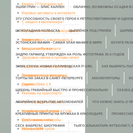
Казино 777joycasino.net
ЭШЛИ ГРИН — ЭЛИС КАЛЛЕН
ОБЛАЧНО, ВОЗМОЖНЫ ОСАДКИ В В
Игровые автоматы в интернете
ЭТУ СПОСОБНОСТЬ СВОЕГО ГЕРОЯ К РЕТРОСПЕКТИВНОМУ И ОДНО
C нищего в миллионера !
ШОКОЛАДНАЯ КОЛБАСКА
Игровые автоматы, проверенные
ЦЫПЛЁНОК ПОД ГРИЛЕМ
ШАРИК
временем.
Учимся играть и выигрывать в
ЭСТОНСКАЯ МАФИЯ - САМАЯ ЗЛАЯ МАФИЯ В МИРЕ
ХОТИТЕ РАЗ
аппаратах Вулкан
Безопасность в спорте
ЭНДРЮ ГАРФИЛД УТВЕРЖДЕН НА РОЛЬ ФОТОГРАФА 30-Х ГОДОВ
Здоровые связки и суставы-легко!
ЭММА СТОУН: НОВАЯ ГОЛЛИВУДСКАЯ IT-GIRL
Правильное вечернее платье-
КАК ВЫБРАТЬ ПАЛ
полвина успеха женщины
Посудомоечные машины в
ТОРТЫ НА ЗАКАЗ В САНКТ-ПЕТЕРБУРГЕ
АККУМУЛЯТОРЫ
К
радость.
Counter-Strike 1.6
ЩЕБЕНЬ ГРАВИЙНЫЙ БЫСТРО И ПРОФЕССИОНАЛЬНО
СКАЗКА 
Реклама на транспорте
АВАРИЙНОЕ ВСКРЫТИЕ АВТОМОБИЛЕЙ
На что следует обратить
ЧТО НУЖНО ЗНАТЬ О П
внимание при покупке
Незабываемый отдых в Сочи
КРЕАТИВНЫЕ ПРИНТЫ НА КРУЖКАХ В КРАСНОДАРЕ
ПРОФЕССИО
футбольного мяча
Современные способы
СЕСК ФАБРЕГАС БИОГРАФИЯ
ТЬЯГО АЛЬКАНТАРА ФУТБОЛИСТ,
отбеливания зубов.
Мантра АУМ