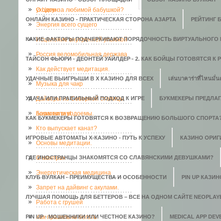
уходом за любимой бабушкой?
О Цигун
ОНЛАЙН КАЗИНО - ПРАКТИЧЕСКАЯ СТОРОНА АЗАРТА
РЕЙТИНГ 
Энергия всего сущего
КАКИЕ ФАКТОРЫ ПОДЧЕРКИВАЮТ ПОРЯДОЧНОСТЬ ВИРТУАЛЬНОГО 
Исцеление внутренней улыбкой
Россия веломобильная держава
ТАЙСОН ФЬЮРИ - ДЕОНТЕЙ УАЙЛДЕР - 2. КАК БОЙЦЫ ГОТОВЯТСЯ К
Как действует медитация.
УДАЧНЫЕ ВЫИГРЫШИ В X КАЗИНО ДЛЯ ВСЕХ
เล่นบาคาร่าที่ไหนมั่น
Музыка для чакр
УДАЧА ИЛИ ПРАВИЛЬНЫЙ ПОДХОД К ИГРЕ
Дайверы из Северной столицы
БУКМЕКЕРЫ ПРЕДЛАГ
почистили водоемы.
Баранки гну!
КАК БУКМЕКЕРЫ ГОТОВЯТСЯ К ВОЗВРАЩЕНИЮ БОЛЬШОГО СПОРТА
Кто выпускает канат?
ИГРОВЫЕ АВТОМАТЫ Х-КАЗИНО - ПУТЬ К УСПЕХУ
КАЗИНО ОРИГИ
Основы медитации.
ГДЕ ИНОСТРАНЦЫ ЗНАКОМЯТСЯ СО СЛАВЯНСКИМИ ДЕВУШКАМИ?
О мантрах
Энергетическая медицина
КЛУБ ВУЛКАН - ПРЕИМУЩЕСТВА И ОСОБЕННОСТИ
PIN UP КАЗИ
Запрет на дайвинг с акулами.
ЛУЧШАЯ ПОМОЩЬ ДЛЯ БЕТТЕРОВ – ВСЕ НА ОДНОМ САЙТЕ NEOPLAY
Работа с грушей
PIN UP - МОШЕННИКИ ИЛИ ЧЕСТНОЕ КАЗИНО?
Как правильно бегать
MEDICAL APP DE