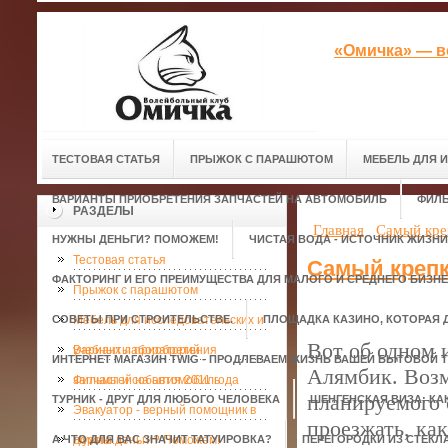
«Омичка» — в
ТЕСТОВАЯ СТАТЬЯ
ПРЫЖОК С ПАРАШЮТОМ
МЕБЕЛЬ ДЛЯ 
ВАРИАНТЫ ПРИОБРЕТЕНИЯ ЗАПЧАСТЕЙ НА АВТОМОБИЛЬ
ФИЛЬ
РАЗДЕЛЫ
Главная
Самый кре
НУЖНЫ ДЕНЬГИ? ПОМОЖЕМ!
ЧИСТАЯ ВОДА - ИСТОЧНИК ЖИЗНИ
Тестовая статья
Самый крепк
ФАКТОРИНГ И ЕГО ПРЕИМУЩЕСТВА ДЛЯ МАЛОГО И СРЕДНЕГО БИЗН
Прыжок с парашютом
СОВЕТЫ ПРИ СТРОИТЕЛЬСТВЕ.
Мебель для исследовательских и
ПЛОЩАДКА КАЗИНО, КОТОРАЯ 
Вот об одном и
учебных лабораторий
Варианты приобретения
ИНТЕРНЕТ МАГАЗИН TWIG - ПРОДЛЕВАЕМ ЖИЗНЬ ВАШЕЙ БЫТОВОЙ Т
Алямбик. Возм
запчастей на автомобиль
Фильмы и события 2011 года
планируемого 
ТУРНИК - ДРУГ ДЛЯ ЛЮБОГО ЧЕЛОВЕКА
ШЕНГЕНСКАЯ ВИЗА: КА
Эвакуатор - верный помощник в
проезжать, ка
А ЧТО ДЛЯ ВАС ЗНАЧИТ ТАТУИРОВКА?
дороге.
Нужны деньги? Поможем!
ПЕРЕГОРОДКИ ИЗ СТЕКЛ