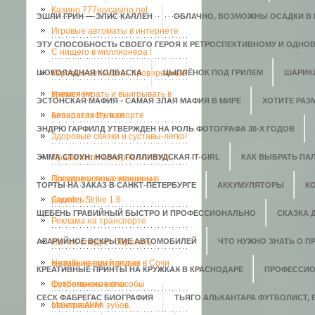
Казино 777joycasino.net
ЭШЛИ ГРИН — ЭЛИС КАЛЛЕН
ОБЛАЧНО, ВОЗМОЖНЫ ОСАДКИ В В
Игровые автоматы в интернете
ЭТУ СПОСОБНОСТЬ СВОЕГО ГЕРОЯ К РЕТРОСПЕКТИВНОМУ И ОДНО
C нищего в миллионера !
ШОКОЛАДНАЯ КОЛБАСКА
Игровые автоматы, проверенные
ЦЫПЛЁНОК ПОД ГРИЛЕМ
ШАРИК
временем.
Учимся играть и выигрывать в
ЭСТОНСКАЯ МАФИЯ - САМАЯ ЗЛАЯ МАФИЯ В МИРЕ
ХОТИТЕ РАЗ
аппаратах Вулкан
Безопасность в спорте
ЭНДРЮ ГАРФИЛД УТВЕРЖДЕН НА РОЛЬ ФОТОГРАФА 30-Х ГОДОВ
Здоровые связки и суставы-легко!
ЭММА СТОУН: НОВАЯ ГОЛЛИВУДСКАЯ IT-GIRL
Правильное вечернее платье-
КАК ВЫБРАТЬ ПАЛ
полвина успеха женщины
Посудомоечные машины в
ТОРТЫ НА ЗАКАЗ В САНКТ-ПЕТЕРБУРГЕ
АККУМУЛЯТОРЫ
К
радость.
Counter-Strike 1.6
ЩЕБЕНЬ ГРАВИЙНЫЙ БЫСТРО И ПРОФЕССИОНАЛЬНО
СКАЗКА 
Реклама на транспорте
АВАРИЙНОЕ ВСКРЫТИЕ АВТОМОБИЛЕЙ
На что следует обратить
ЧТО НУЖНО ЗНАТЬ О П
внимание при покупке
Незабываемый отдых в Сочи
КРЕАТИВНЫЕ ПРИНТЫ НА КРУЖКАХ В КРАСНОДАРЕ
ПРОФЕССИО
футбольного мяча
Современные способы
СЕСК ФАБРЕГАС БИОГРАФИЯ
ТЬЯГО АЛЬКАНТАРА ФУТБОЛИСТ,
отбеливания зубов.
Мантра АУМ