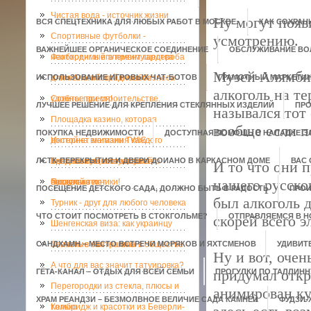
Чистая вода - источник жизни
Ну могут появ
ВСЯ СПЕЦТЕХНИКА ДЛЯ ЛЮБЫХ РАБОТ В МОСКВЕ.
КАК СОХРАН
Спортивные футболки -
усмотрению.
ВАЖНЕЙШЕЕ ОРГАНИЧЕСКОЕ СОЕДИНЕНИЕ
ОБСЛУЖИВАНИЕ ВОЛ
необходимый элемент гардероба
Факторинг и его преимущества
Музей Алямбик
ИСПОЛЬЗОВАНИЕ ИГРОВЫХ ЧАТ-БОТОВ
для малого и среднего бизнеса
Учим Английский в любое
ГРАМОТНЫЙ МАРКЕТИН
алкоголь на т
удобное время!
Советы при строительстве.
ЛУЧШЕЕ РЕШЕНИЕ ДЛЯ КРЕПЛЕНИЯ СТЕКЛЯННЫХ ИЗДЕЛИЙ
ПРО
назывался тот
Площадка казино, которая
вообще если п
ПОКУПКА НЕДВИЖИМОСТИ
ДОСТУПНАЯ ПОМОЩЬ В НАЛАДКЕ 
достойна внимания каждого
Интернет магазин TWiG -
ЛСТК-ПЕРЕКРЫТИЯ И ДВЕРИ ДОИАНО В КАРКАСНОМ ДОМЕ
игрока и существует уже
продлеваем жизнь вашей
Безопасный глоток свежего
ВАС
И то что они п
нашего русско
несколько лет
бытовой техники!
воздуха
Прокат авто
ПОСЕЩЕНИЕ ДЕТСКОГО САДА, ДОЛЖНО БЫТЬ В РАДОСТЬ
ПРОИ
был алкоголь д
Турник - друг для любого человека
ЧТО СТОИТ ПОСМОТРЕТЬ В СТОКГОЛЬМЕ?
ОТПРАВЛЯЕМСЯ В Н
скорей всего 
Шенгенская виза: как украинцу
САНДХАМН – МЕСТО ВСТРЕЧИ МОРЯКОВ И ЯХТСМЕНОВ
попасть в Австралию
Значение сантехника в обществе.
УДИВИТ
Ну и вот, оче
А что для вас значит татуировка?
придумал откр
ГЁТА-КАНАЛ – ОТДЫХ ДЛЯ ВСЕЙ СЕМЬИ
ПРОГУЛКИ ПО ТАЛЛИНН
Перегородки из стекла, плюсы и
анимирован ку
ХРАМ РЕАНДЗИ – БЕЗМОЛВНОЕ ВЕЛИЧИЕ САДА КАМНЕЙ
ФУДЗИ-
только
Кембридж и красотки из Беверли-