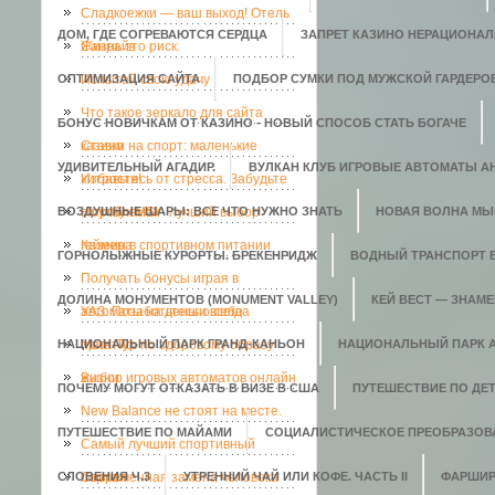
Сладкоежки — ваш выход! Отель
ДОМ, ГДЕ СОГРЕВАЮТСЯ СЕРДЦА
ЗАПРЕТ КАЗИНО НЕРАЦИОНАЛ
Санрайз
Жизнь это риск.
ОПТИМИЗАЦИЯ САЙТА
Испытай свою удачу
ПОДБОР СУМКИ ПОД МУЖСКОЙ ГАРДЕРО
Что такое зеркало для сайта
БОНУС НОВИЧКАМ ОТ КАЗИНО - НОВЫЙ СПОСОБ СТАТЬ БОГАЧЕ
казино
Ставки на спорт: маленькие
УДИВИТЕЛЬНЫЙ АГАДИР.
ВУЛКАН КЛУБ ИГРОВЫЕ АВТОМАТЫ АН
хитрости!
Избавьтесь от стресса. Забудьте
ВОЗДУШНЫЕ ШАРЫ: ВСЕ ЧТО НУЖНО ЗНАТЬ
о проблемах
Ноутбук MSI - лучший выбор
НОВАЯ ВОЛНА МЫ
геймера
Казеин в спортивном питании
ГОРНОЛЫЖНЫЕ КУРОРТЫ. БРЕКЕНРИДЖ
ВОДНЫЙ ТРАНСПОРТ 
Получать бонусы играя в
ДОЛИНА МОНУМЕНТОВ (MONUMENT VALLEY)
КЕЙ ВЕСТ — ЗНАМ
автоматы на деньги всегда
УАЗ. Позаботьтесь о себе
НАЦИОНАЛЬНЫЙ ПАРК ГРАНД-КАНЬОН
приятно.
Мега-Тур по здоровому образу
НАЦИОНАЛЬНЫЙ ПАРК 
жизни
Выбор игровых автоматов онлайн
ПОЧЕМУ МОГУТ ОТКАЗАТЬ В ВИЗЕ В США
ПУТЕШЕСТВИЕ ПО ДЕ
New Balance не стоят на месте.
ПУТЕШЕСТВИЕ ПО МАЙАМИ
СОЦИАЛИСТИЧЕСКОЕ ПРЕОБРАЗОВ
Самый лучший спортивный
СЛОВЕНИЯ Ч.3
портал
Современная замена человека
УТРЕННИЙ ЧАЙ ИЛИ КОФЕ. ЧАСТЬ II
ФАРШИР