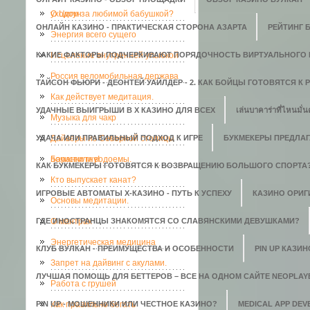
уходом за любимой бабушкой?
О Цигун
ОНЛАЙН КАЗИНО - ПРАКТИЧЕСКАЯ СТОРОНА АЗАРТА
РЕЙТИНГ 
Энергия всего сущего
КАКИЕ ФАКТОРЫ ПОДЧЕРКИВАЮТ ПОРЯДОЧНОСТЬ ВИРТУАЛЬНОГО 
Исцеление внутренней улыбкой
Россия веломобильная держава
ТАЙСОН ФЬЮРИ - ДЕОНТЕЙ УАЙЛДЕР - 2. КАК БОЙЦЫ ГОТОВЯТСЯ К
Как действует медитация.
УДАЧНЫЕ ВЫИГРЫШИ В X КАЗИНО ДЛЯ ВСЕХ
เล่นบาคาร่าที่ไหนมั่น
Музыка для чакр
УДАЧА ИЛИ ПРАВИЛЬНЫЙ ПОДХОД К ИГРЕ
Дайверы из Северной столицы
БУКМЕКЕРЫ ПРЕДЛАГ
почистили водоемы.
Баранки гну!
КАК БУКМЕКЕРЫ ГОТОВЯТСЯ К ВОЗВРАЩЕНИЮ БОЛЬШОГО СПОРТА
Кто выпускает канат?
ИГРОВЫЕ АВТОМАТЫ Х-КАЗИНО - ПУТЬ К УСПЕХУ
КАЗИНО ОРИГИ
Основы медитации.
ГДЕ ИНОСТРАНЦЫ ЗНАКОМЯТСЯ СО СЛАВЯНСКИМИ ДЕВУШКАМИ?
О мантрах
Энергетическая медицина
КЛУБ ВУЛКАН - ПРЕИМУЩЕСТВА И ОСОБЕННОСТИ
PIN UP КАЗИ
Запрет на дайвинг с акулами.
ЛУЧШАЯ ПОМОЩЬ ДЛЯ БЕТТЕРОВ – ВСЕ НА ОДНОМ САЙТЕ NEOPLAY
Работа с грушей
PIN UP - МОШЕННИКИ ИЛИ ЧЕСТНОЕ КАЗИНО?
Как правильно бегать
MEDICAL APP DE