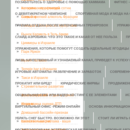
ПОЗАБОТЬТЕСЬ О ЗДОРОВЬЕ С ПОМОЩЬЮ ХАММАМА
ФИТНЕС 
исторических реликвий
Кагосима – префектура сотни
О ДЕВЯТИКРАТНОМ ЧЕМПИОНЕ
СПОРТИВНАЯ МОДА И МОДА НА
островов
Самый крепкий алкоголь Франции
ПРАВИЛА ОТДЫХА ПОСЛЕ ИНТЕНСИВНЫХ ТРЕНИРОВОК
Поездка в Венгрию по турпутевке
УПРАЖН
Рынок Кармель в Тель Авиве
СЛАЙД-АЭРОБИКА: ЧТО ЭТО ТАКОЕ И КАКАЯ ОТ НЕЕ ПОЛЬЗА
П
Циммеры в Израиле
УПРАЖНЕНИЯ, КОТОРЫЕ ПОМОГУТ СОЗДАТЬ ИДЕАЛЬНЫЕ ЯГОДИЦЫ
Парк Яркон
ЛИШЬ КАЧЕСТВЕННЫЙ И УЗНАВАЕМЫЙ КАНАЛ, ПРИВЕДЕТ К УСПЕХУ 
Музей Пальмах
Temple bar в Израиле
ИГРОВЫЕ АВТОМАТЫ: РАЗВЛЕЧЕНИЕ И ЗАРАБОТОК
СОВРЕМЕН
Такси в Израиле
ПРОКАТИТ ИЛИ БРЕД?
ЮРИДИЧЕСКИЕ ФИРМЫ
ПРОДВИЖЕН
Стремительное развитие
СОЦИАЛЬНАЯ СЕТЬ ИЛИ ВИДЕО-ХОСТИНГ С ЕЕ ЭЛЕМЕНТАМИ
кальянокурения
Фантастический отдых в горной
ИС
Италии
Когда важна оценка ДТП
ВИРТУАЛЬНЫЙ ОФИС -РЕЖИМ ОНЛАЙН
ОСНОВА ИНФОРМАЦИОН
Домашний бассейн-признак
УБРАТЬ СНЕГ БЫСТРО. ВОЗМОЖНО ЛИ ЭТО?
СТОИТ ЛИ ИГРАТЬ
состоятельности!
Качественная реклама - ваше
КОСМЕТОЛОГИЯ КАК ЭСТЕТИЧЕСКАЯ МЕДИЦИНА
ИГРОВЫЕ АВ