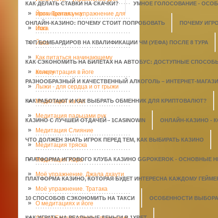
КАК ДЕЛАТЬ СТАВКИ НА СКАЧКИ?
УМНОЕ ГОЛОСОВАНИЕ - ОСО
прочищения ума.
Йога. Тратака – упражнение для
ОНЛАЙН-КАЗИНО: ПОЧЕМУ СТОИТ ПОПРОБОВАТЬ
ПОЧЕМУ ИГР
глаз
Йога
ТОП БОМБАРДИРОВ НА КВАЛИФИКАЦИИ ЧМ (УЕФА) ПОСЛЕ 8 ТУРА
Йога
Как питаться начинающему
КАК СЭКОНОМИТЬ НА БИЛЕТАХ НА АВТОБУС: ДОСТУПНЫЕ СПОСОБ
атлету
Концентрация в йоге
РАЗНООБРАЗНЫЙ И КАЧЕСТВЕННЫЙ АЛКОГОЛЬ – ИНТЕРНЕТ-МАГАЗИН
Лыжи - для сердца и от грыжи
КАК РАБОТАЮТ И КАК ВЫБРАТЬ ОБМЕННИК ДЛЯ КРИПТОВАЛЮТ?
Медитация на бег
Медитация пальцами рук
КАЗИНО С ЛУЧШЕЙ ОТДАЧЕЙ - 1СASINOWIN
ОНЛАЙН-КАЗИНО - 
Медитация Слияние
ЧТО ДОЛЖЕН ЗНАТЬ ИГРОК ПЕРЕД ТЕМ, КАК ВЫБИРАТЬ КАЗИНО
Медитация тряска
ПЛАТФОРМА ИГРОВОГО КЛУБА КАЗИНО GGPOKEROK - ОСНОВНЫЕ 
Медитация Хара
Моё упражнение. Джала дхаути
ПЛАТФОРМА КАЗИНО, КОТОРАЯ БУДЕТ ИНТЕРЕСНА КАЖДОМУ ГЕЙМЕ
Моё упражнение. Тратака
10 СПОСОБОВ СЭКОНОМИТЬ НА ТАКСИ
ОСОБЕННОСТИ ВЫБОРА 
О медитациях и йоге
КАК ИГРАТЬ НА РЕАЛЬНЫЕ ДЕНЬГИ В 1XBET