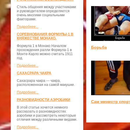
Стиль общения между участниками
и руководителем определяется
очень многими социальными
факторами.
Подробнее...
СОРЕВНОВАНИЯ ФОРМУЛЫ-1 В
КНЯЖЕСТВЕ МОНАКО.
Формула 1 в Монако Началом
Борьба
прохождения ралли Формула-1 в
Монте-Карло можно считать 1911
год.
Подробнее...
САХАСРАРА ЧАКРА
Сахасрара чакра — чакра,
расположенная на самой макушке.
Подробнее...
РАЗНОВИДНОСТИ АЭРОБИКИ
Сам министр спор
В этой статье хочется немного
рассказать о разновидностях
аэробики и рассмотреть некоторые
отличия между различными видами.
Подробнее...