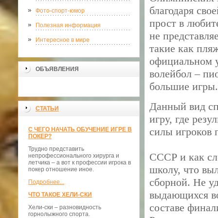
благодаря сво
Фото-спорт-юмор
прост в любит
Полезная информация
не представля
Интересное в мире
такие как пля
официальном у
ОБЪЯВЛЕНИЯ
волейбол – пи
большие игры.
Данный вид сп
СТАТЬИ
игру, где резу
силы игроков 
С ЧЕГО НАЧАТЬ ОБУЧЕНИЕ ИГРЕ В
ПОКЕР?
Трудно представить
СССР и как сл
непрофессионального хирурга и
летчика – а вот к профессии игрока в
школу, что вы
покер отношение иное.
сборной. Не у
Подробнее...
выдающихся во
ЧТО ТАКОЕ ХЕЛИ-СКИ
составе финал
Хели-ски – разновидность
горнолыжного спорта.