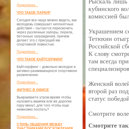
Рыскаль лишь 
Подробнее...
кубинского во
ЧТО ТАКОЕ ПАРКУР
комиссией был
Сегодня все чаще можно видеть, как
молодежь совершает непонятные
действия – пытается перескочить
Украшением со
через различные заборы, перила,
бетонные заграждения, причем
Тетюхин отыг
делает это с присущей им
спортивной ловкостью.
Российской сб
Подробнее...
К слову смотр
ЧТО ТАКОЕ КАЙТСЕРФИНГ
там всегда пр
Кайтсерфинг – довольно молодое и
специализиро
активно развивающееся спортивное
развлечение.
Женский волей
Подробнее...
второй раз по
ФИТНЕС В ОФИСЕ
статус победо
Выкраиваете утром время чтобы
наложить макияж или же дорогие
пару минут, для того чтобы еще
немножко поспать?
Смотрите воле
Подробнее...
Смотрите так
СТИЛЬ ОБЩЕНИЯ МЕЖДУ
УЧАСТНИКАМИ ВОСХОЖДЕНИЯ