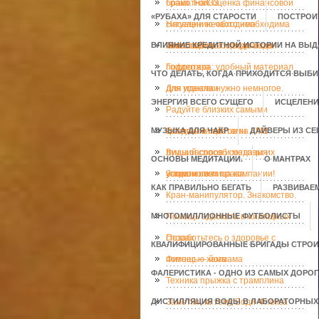
брака. Fort33.
Грамотная оценка финансовой
«РУБАХА» ДЛЯ СТАРОСТИ
ПОСТРОИ
ситуации необходима
Населению часто необходима
ВЛИЯНИЕ КРЕДИТНОЙ ИСТОРИИ НА ВЫД
инвесторам
качественная юридическая
Тепловой насос вода вода
поддержка
Гофротара: удобный материал
ЧТО ДЕЛАТЬ, КОГДА ПРИХОДИТСЯ ВЫБ
для упаковки
Для идеала нужно немногое.
ЭНЕРГИЯ ВСЕГО СУЩЕГО
ИСЦЕЛЕНИ
Радуйте близких самыми
МУЗЫКА ДЛЯ ЧАКР
красивыми цветами
Создание сайтов на КМВ -
ДАЙВЕРЫ ИЗ С
лучший способ создания
Виды засоров и методы их
ОСНОВЫ МЕДИТАЦИИ.
О МАНТРАХ
успешного лица компании!
устранения
Защити свои права.
КАК ПРАВИЛЬНО БЕГАТЬ
РАЗВИВАЕ
Кран-манипулятор. Знакомство.
МНОГОМИЛЛИОННЫЕ ФУТБОЛИСТЫ
Помощь адвоката в жилищных
спорах
Позаботьтесь о здоровье с
КВАЛИФИЦИРОВАННЫЕ БРИГАДЫ СТРОИ
помощью хаммама
Фитнес — йога
ФАЛЕРИСТИКА - ОДНО ИЗ САМЫХ ДОРО
Техника прыжка с трамплина
ДИСТИЛЛЯЦИЯ ВОДЫ В ЛАБОРАТОРНЫХ
Заметки на тему Боди-Флекса