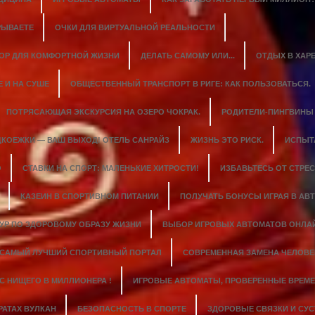
РЫВАЕТЕ
ОЧКИ ДЛЯ ВИРТУАЛЬНОЙ РЕАЛЬНОСТИ
ОР ДЛЯ КОМФОРТНОЙ ЖИЗНИ
ДЕЛАТЬ САМОМУ ИЛИ...
ОТДЫХ В ХАР
 И НА СУШЕ
ОБЩЕСТВЕННЫЙ ТРАНСПОРТ В РИГЕ: КАК ПОЛЬЗОВАТЬСЯ.
ПОТРЯСАЮЩАЯ ЭКСКУРСИЯ НА ОЗЕРО ЧОКРАК.
РОДИТЕЛИ-ПИНГВИНЫ
КОЕЖКИ — ВАШ ВЫХОД! ОТЕЛЬ САНРАЙЗ
ЖИЗНЬ ЭТО РИСК.
ИСПЫТ
О
СТАВКИ НА СПОРТ: МАЛЕНЬКИЕ ХИТРОСТИ!
ИЗБАВЬТЕСЬ ОТ СТРЕС
КАЗЕИН В СПОРТИВНОМ ПИТАНИИ
ПОЛУЧАТЬ БОНУСЫ ИГРАЯ В АВТ
ТУР ПО ЗДОРОВОМУ ОБРАЗУ ЖИЗНИ
ВЫБОР ИГРОВЫХ АВТОМАТОВ ОНЛА
САМЫЙ ЛУЧШИЙ СПОРТИВНЫЙ ПОРТАЛ
СОВРЕМЕННАЯ ЗАМЕНА ЧЕЛОВЕ
C НИЩЕГО В МИЛЛИОНЕРА !
ИГРОВЫЕ АВТОМАТЫ, ПРОВЕРЕННЫЕ ВРЕМЕ
РАТАХ ВУЛКАН
БЕЗОПАСНОСТЬ В СПОРТЕ
ЗДОРОВЫЕ СВЯЗКИ И СУС