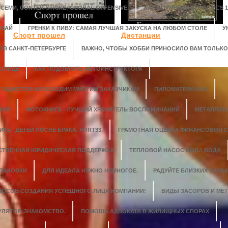
ЕМИ, CONTER-STRIKE: GLOBAL OFFENSIVE.
КАК ПОУМНЕЛИ БОТЫ В CS 1.
СВАЙ
ГРЕНКИ К ПИВУ: САМАЯ ЛУЧШАЯ ЗАКУСКА НА ЛЮБОМ СТОЛЕ
У
Спорт прошел
Дистанции
ОВ САНКТ-ПЕТЕРБУРГЕ
ВАЖНО, ЧТОБЫ ХОББИ ПРИНОСИЛО ВАМ ТОЛЬК
ТОЛИЦЕ
КАК ПОДОБРАТЬ АВТОИНСТРУКТОРА
 ГАДЖЕТОВ НЕОБХОДИМ МНОГИМ ЗАКАЗЧИКАМ
ПИЛОМАТЕРИАЛЫ
НИЯ
ФОТОКНИГА - ЛУЧШИЙ ХРАНИТЕЛЬ ВОСПОМИНАНИЙ
МЕТАЛЛОК
ИТЬ" ДЕТЕЙ ПОСЛЕ БРАКА. FORT33.
ГРАМОТНАЯ ОЦЕНКА ФИНАНСОВОЙ 
СТВЕННАЯ ЮРИДИЧЕСКАЯ ПОДДЕРЖКА
ТЕПЛОВОЙ НАСОС ВОДА ВОДА
УПАКОВКИ
ДЛЯ ИДЕАЛА НУЖНО НЕМНОГОЕ.
РАДУЙТЕ БЛИЗКИХ САМ
СПОСОБ СОЗДАНИЯ УСПЕШНОГО ЛИЦА КОМПАНИИ!
ВИДЫ ЗАСОРОВ И МЕ
УЛЯТОР. ЗНАКОМСТВО.
ПОМОЩЬ АДВОКАТА В ЖИЛИЩНЫХ СПОРАХ