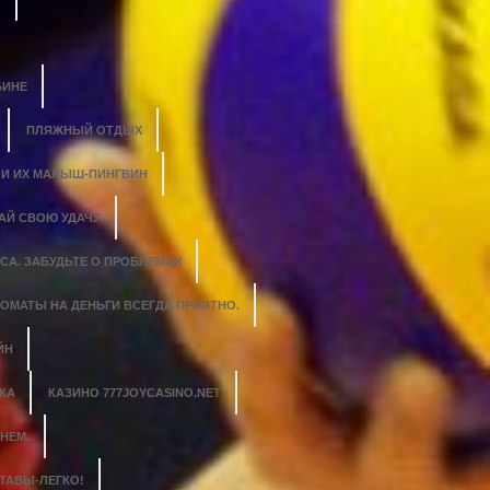
БИНЕ
ПЛЯЖНЫЙ ОТДЫХ
 И ИХ МАЛЫШ-ПИНГВИН
АЙ СВОЮ УДАЧУ
СА. ЗАБУДЬТЕ О ПРОБЛЕМАХ
ОМАТЫ НА ДЕНЬГИ ВСЕГДА ПРИЯТНО.
ЙН
КА
КАЗИНО 777JOYCASINO.NET
НЕМ.
ТАВЫ-ЛЕГКО!