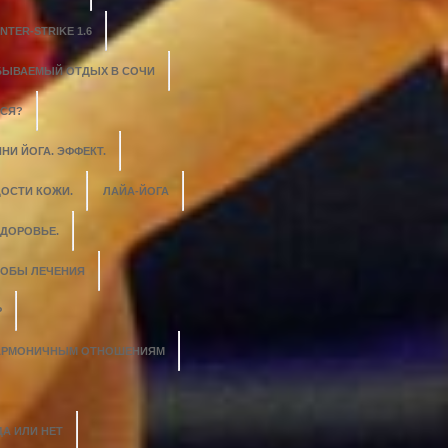
NTER-STRIKE 1.6
БЫВАЕМЫЙ ОТДЫХ В СОЧИ
ЬСЯ?
НИ ЙОГА. ЭФФЕКТ.
ОСТИ КОЖИ.
ЛАЙА-ЙОГА
ЗДОРОВЬЕ.
СОБЫ ЛЕЧЕНИЯ
Р
 ГАРМОНИЧНЫМ ОТНОШЕНИЯМ
ДА ИЛИ НЕТ