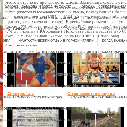
месте в стране по производству хмеля. Важнейшим словенским,
ХАКОНЭ – ЗАМКОВЫЙ ГОРОД НА ХОНСЮ
хмелеводческим районом является долина реки Савиньи (Жалец и
ФУКУОКА – СОКРОВИЩНИЦА
выращивается высококачественный хмель, пользующийся больш
десятилетний период (1955 — 1964 гг.) здесь ежегодно собирали
ОВОВ
САМЫЙ КРЕПКИЙ АЛКОГОЛЬ ФРАНЦИИ
ПОЕЗДКА В ВЕНГРИЮ ПО
производства хмеля по стране). В республике размещены крупн
(около 26% общего числа корней в СФРЮ); виноградной лозы на
ММЕРЫ В ИЗРАИЛЕ
ПАРК ЯРКОН
МУЗЕЙ ПАЛЬМАХ
TEMPLE BAR В
(7% от числа их в Югославии). Поголовье скота представлено 60
скота, 425 тыс. свиней, 50 тыс. лошадей и лишь 30 тыс. овец.
УРЕНИЯ
ФАНТАСТИЧЕСКИЙ ОТДЫХ В ГОРНОЙ ИТАЛИИ
КОГДА ВАЖНА 
Смотрите также:
ТЕЛЬНОСТИ!
КАЧЕСТВЕННАЯ РЕКЛАМА - ВАШЕ ЛИЦО В ГЛАЗАХ ПОКУПАТ
ЖНО ЛИ?
ТЕЛЕВИЗОР КАК ЧЛЕН СЕМЬИ
КОМПАНИЯ XIAOMI НЕ ПРЕСТ
ТИРОВАНИЯ
НОСКИ - ЧАСТЬ ГАРДЕРОБА
АЛКОГОЛИЗМ - МЕТОДЫ ЛЕЧ
 ГРУЗОВИКОВ
ЧУДЕСНЫЕ ПОМОЩНИКИ.МАНИПУЛЯТОРЫ
Спортуально
Он занимается спортом
ЕНИЯ В КОММЕРЧЕСКИХ ИКТ-СРЕДАХ
КОДИРОВАНИЕ - КАК ЗАЩИТНАЯ М
ОРОВЬЕ – ПРИЧИНА ДОЛГОЙ И СЧАСТЛИВОЙ ЖИЗНИ
ОВЫШЕНИЯ КВАЛИФИКАЦИИ ПЕРСОНАЛА ВЕБ-МАГАЗИНА