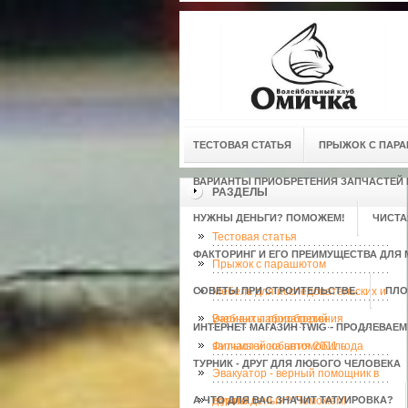
ТЕСТОВАЯ СТАТЬЯ
ПРЫЖОК С ПАР
ВАРИАНТЫ ПРИОБРЕТЕНИЯ ЗАПЧАСТЕЙ
РАЗДЕЛЫ
НУЖНЫ ДЕНЬГИ? ПОМОЖЕМ!
ЧИСТА
Тестовая статья
ФАКТОРИНГ И ЕГО ПРЕИМУЩЕСТВА ДЛЯ 
Прыжок с парашютом
СОВЕТЫ ПРИ СТРОИТЕЛЬСТВЕ.
Мебель для исследовательских и
ПЛО
учебных лабораторий
Варианты приобретения
ИНТЕРНЕТ МАГАЗИН TWIG - ПРОДЛЕВАЕ
запчастей на автомобиль
Фильмы и события 2011 года
ТУРНИК - ДРУГ ДЛЯ ЛЮБОГО ЧЕЛОВЕКА
Эвакуатор - верный помощник в
А ЧТО ДЛЯ ВАС ЗНАЧИТ ТАТУИРОВКА?
дороге.
Нужны деньги? Поможем!