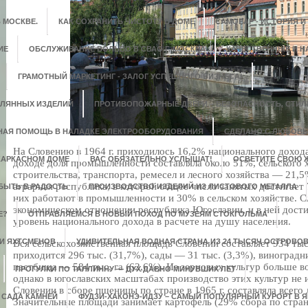
 МОСКВЕ.
КАК СОХРАНИТЬ ЧИСТОТУ В ДОМЕ
САМОВАР - ИСТОРИЯ И
ИЕ
ОБСЛУЖИВАНИЕ ВОЛЬВО В СВАО Г. МОСКВА
КАЧЕСТВЕННЫЕ И 
ГРАМОТНЫЙ МАРКЕТИНГ - ЗАЛОГ УСПЕШНОГО БИЗНЕСА!
КЛЯННЫХ ИЗДЕЛИЙ
ПРОТИВОПОЖАРНЫЕ ДВЕРИ – БЕЗОПАСНОСТЬ, СТИЛЬ
НАЯ ПОМОЩЬ В НАЛАДКЕ ЭЛЕКТРООБОРУДОВАНИЯ
СДЕЛАНО С ЛЮБОВ
На Словению в 1964 г. приходилось 16,2% национального дохо
 КАРКАСНОМ ДОМЕ
ВАС ОБЯЗАТЕЛЬНО УСЛЫШАТ!
ОСВЕТИТЕ СВОЮ 
доходе доля промышленности составляла около 51%, сельского х
строительства, транспорта, ремесел и лесного хозяйства — 21
аграрная республика, в которой общее число занятых достигает 
БЫТЬ В РАДОСТЬ
ПРОИЗВОДСТВО ИЗДЕЛИЙ ИЗ ЛИСТОВОГО МЕТАЛЛА
них работают в промышленности и 30% в сельском хозяйстве. С
экономическом отношении республика Югославии, и в ней дост
Е?
ОТПРАВЛЯЕМСЯ В НОВЫЙ ПОХОД ПО МУЗЕЯМ СТОКГОЛЬМА
уровень национального дохода в расчете на душу населения.
 И ЯХТСМЕНОВ
УДИВИТЕЛЬНАЯ ВОДНАЯ СТРАНА ИЗ 24 ТЫСЯЧ ОСТРОВО
Вся сельскохозяйственная площадь Словении составляет 934 тыс
приходится 296 тыс. (31,7%), сады — 31 тыс. (3,3%), виноградни
пастбища — 584 тыс. га (62,6%). Из зерновых культур больше в
ПРОГУЛКИ ПО ТАЛЛИННУ — ДУХ ДАВНО МИНУВШИХ ЛЕТ
однако в югославских масштабах производство этих культур не 
Словении в сборе пшеницы по стране в 1965 г. составляла всег
 САДА КАМНЕЙ
ФУДЗИ-ХАКОНЭ-ИДЗУ – САМЫЙ ПОПУЛЯРНЫЙ КУРОРТ В 
Значительные площади занимает картофель (29% сбора по стран