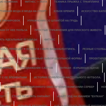
ЬЮ ХАММАМА
ФИТНЕС — ЙОГА
ТЕХНИКА ПРЫЖКА С ТРАМПЛИНА
РТИВНАЯ МОДА И МОДА НА СПОРТ
КУБОК КРЕМЛЯ
ИСКУССТВО КАПО
Х ТРЕНИРОВОК
УПРАЖНЕНИЯ СО ШТАНГОЙ НА ГРУДЬ
КАЯ ОТ НЕЕ ПОЛЬЗА
ПРОСТЫЕ УПРАЖНЕНИЯ ДЛЯ ПЛОСКОГО ЖИВОТА
ДАТЬ ИДЕАЛЬНЫЕ ЯГОДИЦЫ
ФИТНЕС
НАЛ, ПРИВЕДЕТ К УСПЕХУ В СФЕРЕ ВИДЕОБЛОГГИНГА.
РЕЗНЫЕ СТОЛБЫ
ЗАРАБОТОК
СОВРЕМЕННЫЙ ВЫБОР ШКОЛЬНОЙ ФОРМЫ
ПРОЕКТИРО
Е ФИРМЫ
ПРОДВИЖЕНИЕ САЙТОВ
ВУЛКАН - ВЗРЫВНАЯ УДАЧА!
 С ЕЕ ЭЛЕМЕНТАМИ
ИСТОРИЯ ПОЯВЛЕНИЯ НАСТОЛЬНОГО ФУТБОЛА.
ОСНОВА ИНФОРМАЦИОННОГО ОБЕСПЕЧЕНИЯ КОМПАНИИ-СЕРВЕР
НО
ТО?
СТОИТ ЛИ ИГРАТЬ ОНЛАЙН?
АЗАРТ ПОД НАЗВАНИЕМ "ВУЛКАН"
ЕДИЦИНА
ИГРОВЫЕ АВТОМАТЫ
КАК ЗАРАБОТАТЬ ПЕРВЫЙ МИЛЛИОН