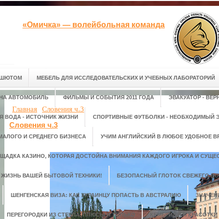
«Омичка» — волейбольная команда
АШЮТОМ
МЕБЕЛЬ ДЛЯ ИССЛЕДОВАТЕЛЬСКИХ И УЧЕБНЫХ ЛАБОРАТОРИЙ
 НА АВТОМОБИЛЬ
ФИЛЬМЫ И СОБЫТИЯ 2011 ГОДА
ЭВАКУАТОР - ВЕ
Главная
Словения ч.3
Я ВОДА - ИСТОЧНИК ЖИЗНИ
СПОРТИВНЫЕ ФУТБОЛКИ - НЕОБХОДИМЫЙ Э
Словения ч.3
МАЛОГО И СРЕДНЕГО БИЗНЕСА
УЧИМ АНГЛИЙСКИЙ В ЛЮБОЕ УДОБНОЕ В
ЩАДКА КАЗИНО, КОТОРАЯ ДОСТОЙНА ВНИМАНИЯ КАЖДОГО ИГРОКА И СУЩЕС
М ЖИЗНЬ ВАШЕЙ БЫТОВОЙ ТЕХНИКИ!
БЕЗОПАСНЫЙ ГЛОТОК СВЕЖЕГО ВО
ШЕНГЕНСКАЯ ВИЗА: КАК УКРАИНЦУ ПОПАСТЬ В АВСТРАЛИЮ
ЗНАЧЕН
ПЕРЕГОРОДКИ ИЗ СТЕКЛА, ПЛЮСЫ И ТОЛЬКО
КЕМБРИДЖ И КРАСОТКИ 