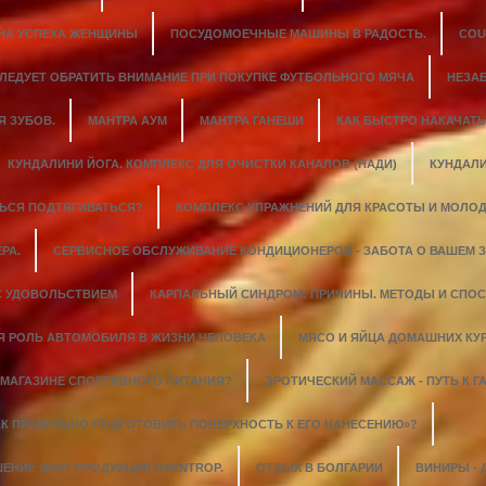
ИНА УСПЕХА ЖЕНЩИНЫ
ПОСУДОМОЕЧНЫЕ МАШИНЫ В РАДОСТЬ.
COU
СЛЕДУЕТ ОБРАТИТЬ ВНИМАНИЕ ПРИ ПОКУПКЕ ФУТБОЛЬНОГО МЯЧА
НЕЗА
 ЗУБОВ.
МАНТРА АУМ
МАНТРА ГАНЕШИ
КАК БЫСТРО НАКАЧАТ
КУНДАЛИНИ ЙОГА. КОМПЛЕКС ДЛЯ ОЧИСТКИ КАНАЛОВ (НАДИ)
КУНДАЛИ
ТЬСЯ ПОДТЯГИВАТЬСЯ?
КОМПЛЕКС УПРАЖНЕНИЙ ДЛЯ КРАСОТЫ И МОЛОД
РА.
СЕРВИСНОЕ ОБСЛУЖИВАНИЕ КОНДИЦИОНЕРОВ - ЗАБОТА О ВАШЕМ 
С УДОВОЛЬСТВИЕМ
КАРПАЛЬНЫЙ СИНДРОМ: ПРИЧИНЫ. МЕТОДЫ И СПО
Я РОЛЬ АВТОМОБИЛЯ В ЖИЗНИ ЧЕЛОВЕКА
МЯСО И ЯЙЦА ДОМАШНИХ КУ
 МАГАЗИНЕ СПОРТИВНОГО ПИТАНИЯ?
ЭРОТИЧЕСКИЙ МАССАЖ - ПУТЬ К
АК ПРАВИЛЬНО ПОДГОТОВИТЬ ПОВЕРХНОСТЬ К ЕГО НАНЕСЕНИЮ»?
ЕНИЕ ДАЕТ ПРОДУКЦИЯ OVENTROP.
ОТДЫХ В БОЛГАРИИ
ВИНИРЫ - 