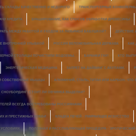
ТЬ СКЛАДЫ КАЧЕСТВЕННО И НЕДОРОГО
ТРАНСПОРТЕРНЫЕ КОНВЕЙЕРНЫ
АЧУ КРЕДИТА
БРАШИРОВАНИЕ, КАК СПОСОБ ОБРАБОТКИ ДРЕВЕСИНЫ
ИРАТЬ МЕЖДУ РАБОТОЙ И УХОДОМ ЗА ЛЮБИМОЙ БАБУШКОЙ?
ДЕЙСТВИЕ
Е ВНУТРЕННЕЙ УЛЫБКОЙ
РОССИЯ ВЕЛОМОБИЛЬНАЯ ДЕРЖАВА
КАК
ЕВЕРНОЙ СТОЛИЦЫ ПОЧИСТИЛИ ВОДОЕМЫ.
БАРАНКИ ГНУ!
КТО ВЫПУ
ЭНЕРГЕТИЧЕСКАЯ МЕДИЦИНА
ЗАПРЕТ НА ДАЙВИНГ С АКУЛАМИ.
Р
М СОБСТВЕННЫЕ МЫШЦЫ
АЛЮМИНИЙ, СТАЛЬ, ТИТАН ИЛИ КАРБОН: ЧТО
СНОУБОРДИНГ: СТОИТ ЛИ ОВЧИНКА ВЫДЕЛКИ?
ТЕЛЕЙ ВСЕГДА ВОСТРЕБОВАНЫ РОССИЯНАМИ
ГИХ И ПРЕСТИЖНЫХ ХОББИ
КЛАДКА ПЕЧЕЙ - УМИРАЮЩЕЕ ИСКУССТВО
 УСЛОВИЯХ
ПОЛЕЗНАЯ И РАССЛАБЛЯЮЩАЯ ПРОЦЕДУРА - ЭРОТИЧЕСКИ