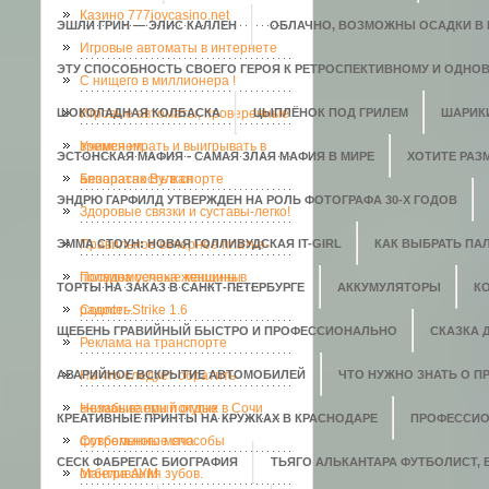
Казино 777joycasino.net
ЭШЛИ ГРИН — ЭЛИС КАЛЛЕН
ОБЛАЧНО, ВОЗМОЖНЫ ОСАДКИ В В
Игровые автоматы в интернете
ЭТУ СПОСОБНОСТЬ СВОЕГО ГЕРОЯ К РЕТРОСПЕКТИВНОМУ И ОДНО
C нищего в миллионера !
ШОКОЛАДНАЯ КОЛБАСКА
Игровые автоматы, проверенные
ЦЫПЛЁНОК ПОД ГРИЛЕМ
ШАРИК
временем.
Учимся играть и выигрывать в
ЭСТОНСКАЯ МАФИЯ - САМАЯ ЗЛАЯ МАФИЯ В МИРЕ
ХОТИТЕ РАЗ
аппаратах Вулкан
Безопасность в спорте
ЭНДРЮ ГАРФИЛД УТВЕРЖДЕН НА РОЛЬ ФОТОГРАФА 30-Х ГОДОВ
Здоровые связки и суставы-легко!
ЭММА СТОУН: НОВАЯ ГОЛЛИВУДСКАЯ IT-GIRL
Правильное вечернее платье-
КАК ВЫБРАТЬ ПАЛ
полвина успеха женщины
Посудомоечные машины в
ТОРТЫ НА ЗАКАЗ В САНКТ-ПЕТЕРБУРГЕ
АККУМУЛЯТОРЫ
К
радость.
Counter-Strike 1.6
ЩЕБЕНЬ ГРАВИЙНЫЙ БЫСТРО И ПРОФЕССИОНАЛЬНО
СКАЗКА 
Реклама на транспорте
АВАРИЙНОЕ ВСКРЫТИЕ АВТОМОБИЛЕЙ
На что следует обратить
ЧТО НУЖНО ЗНАТЬ О П
внимание при покупке
Незабываемый отдых в Сочи
КРЕАТИВНЫЕ ПРИНТЫ НА КРУЖКАХ В КРАСНОДАРЕ
ПРОФЕССИО
футбольного мяча
Современные способы
СЕСК ФАБРЕГАС БИОГРАФИЯ
ТЬЯГО АЛЬКАНТАРА ФУТБОЛИСТ,
отбеливания зубов.
Мантра АУМ