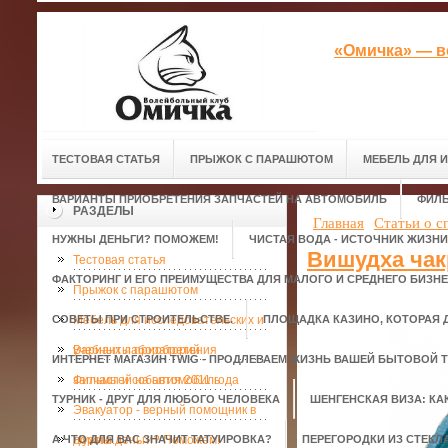
«Омичка» — в
ТЕСТОВАЯ СТАТЬЯ
ПРЫЖОК С ПАРАШЮТОМ
МЕБЕЛЬ ДЛЯ 
ВАРИАНТЫ ПРИОБРЕТЕНИЯ ЗАПЧАСТЕЙ НА АВТОМОБИЛЬ
ФИЛЬ
РАЗДЕЛЫ
Главная
Статьи о с
НУЖНЫ ДЕНЬГИ? ПОМОЖЕМ!
ЧИСТАЯ ВОДА - ИСТОЧНИК ЖИЗНИ
Вишудха чак
Тестовая статья
ФАКТОРИНГ И ЕГО ПРЕИМУЩЕСТВА ДЛЯ МАЛОГО И СРЕДНЕГО БИЗН
Прыжок с парашютом
СОВЕТЫ ПРИ СТРОИТЕЛЬСТВЕ.
Мебель для исследовательских и
ПЛОЩАДКА КАЗИНО, КОТОРАЯ 
учебных лабораторий
Варианты приобретения
ИНТЕРНЕТ МАГАЗИН TWIG - ПРОДЛЕВАЕМ ЖИЗНЬ ВАШЕЙ БЫТОВОЙ Т
запчастей на автомобиль
Фильмы и события 2011 года
ТУРНИК - ДРУГ ДЛЯ ЛЮБОГО ЧЕЛОВЕКА
ШЕНГЕНСКАЯ ВИЗА: КА
Эвакуатор - верный помощник в
А ЧТО ДЛЯ ВАС ЗНАЧИТ ТАТУИРОВКА?
дороге.
Нужны деньги? Поможем!
ПЕРЕГОРОДКИ ИЗ СТЕКЛ