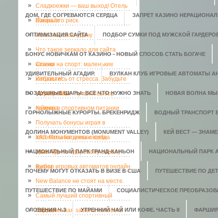
Сладкоежки — ваш выход! Отель
ДОМ, ГДЕ СОГРЕВАЮТСЯ СЕРДЦА
ЗАПРЕТ КАЗИНО НЕРАЦИОНАЛ
Санрайз
Жизнь это риск.
ОПТИМИЗАЦИЯ САЙТА
Испытай свою удачу
ПОДБОР СУМКИ ПОД МУЖСКОЙ ГАРДЕРО
Что такое зеркало для сайта
БОНУС НОВИЧКАМ ОТ КАЗИНО - НОВЫЙ СПОСОБ СТАТЬ БОГАЧЕ
казино
Ставки на спорт: маленькие
УДИВИТЕЛЬНЫЙ АГАДИР.
ВУЛКАН КЛУБ ИГРОВЫЕ АВТОМАТЫ АН
хитрости!
Избавьтесь от стресса. Забудьте
ВОЗДУШНЫЕ ШАРЫ: ВСЕ ЧТО НУЖНО ЗНАТЬ
о проблемах
Ноутбук MSI - лучший выбор
НОВАЯ ВОЛНА МЫ
геймера
Казеин в спортивном питании
ГОРНОЛЫЖНЫЕ КУРОРТЫ. БРЕКЕНРИДЖ
ВОДНЫЙ ТРАНСПОРТ 
Получать бонусы играя в
ДОЛИНА МОНУМЕНТОВ (MONUMENT VALLEY)
КЕЙ ВЕСТ — ЗНАМ
автоматы на деньги всегда
УАЗ. Позаботьтесь о себе
НАЦИОНАЛЬНЫЙ ПАРК ГРАНД-КАНЬОН
приятно.
Мега-Тур по здоровому образу
НАЦИОНАЛЬНЫЙ ПАРК 
жизни
Выбор игровых автоматов онлайн
ПОЧЕМУ МОГУТ ОТКАЗАТЬ В ВИЗЕ В США
ПУТЕШЕСТВИЕ ПО ДЕ
New Balance не стоят на месте.
ПУТЕШЕСТВИЕ ПО МАЙАМИ
СОЦИАЛИСТИЧЕСКОЕ ПРЕОБРАЗОВ
Самый лучший спортивный
СЛОВЕНИЯ Ч.3
портал
Современная замена человека
УТРЕННИЙ ЧАЙ ИЛИ КОФЕ. ЧАСТЬ II
ФАРШИР