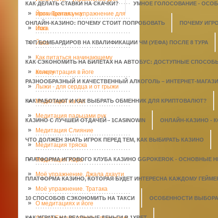
КАК ДЕЛАТЬ СТАВКИ НА СКАЧКИ?
УМНОЕ ГОЛОСОВАНИЕ - ОСО
прочищения ума.
Йога. Тратака – упражнение для
ОНЛАЙН-КАЗИНО: ПОЧЕМУ СТОИТ ПОПРОБОВАТЬ
ПОЧЕМУ ИГР
глаз
Йога
ТОП БОМБАРДИРОВ НА КВАЛИФИКАЦИИ ЧМ (УЕФА) ПОСЛЕ 8 ТУРА
Йога
Как питаться начинающему
КАК СЭКОНОМИТЬ НА БИЛЕТАХ НА АВТОБУС: ДОСТУПНЫЕ СПОСОБ
атлету
Концентрация в йоге
РАЗНООБРАЗНЫЙ И КАЧЕСТВЕННЫЙ АЛКОГОЛЬ – ИНТЕРНЕТ-МАГАЗИН
Лыжи - для сердца и от грыжи
КАК РАБОТАЮТ И КАК ВЫБРАТЬ ОБМЕННИК ДЛЯ КРИПТОВАЛЮТ?
Медитация на бег
Медитация пальцами рук
КАЗИНО С ЛУЧШЕЙ ОТДАЧЕЙ - 1СASINOWIN
ОНЛАЙН-КАЗИНО - 
Медитация Слияние
ЧТО ДОЛЖЕН ЗНАТЬ ИГРОК ПЕРЕД ТЕМ, КАК ВЫБИРАТЬ КАЗИНО
Медитация тряска
ПЛАТФОРМА ИГРОВОГО КЛУБА КАЗИНО GGPOKEROK - ОСНОВНЫЕ 
Медитация Хара
Моё упражнение. Джала дхаути
ПЛАТФОРМА КАЗИНО, КОТОРАЯ БУДЕТ ИНТЕРЕСНА КАЖДОМУ ГЕЙМЕ
Моё упражнение. Тратака
10 СПОСОБОВ СЭКОНОМИТЬ НА ТАКСИ
ОСОБЕННОСТИ ВЫБОРА 
О медитациях и йоге
КАК ИГРАТЬ НА РЕАЛЬНЫЕ ДЕНЬГИ В 1XBET