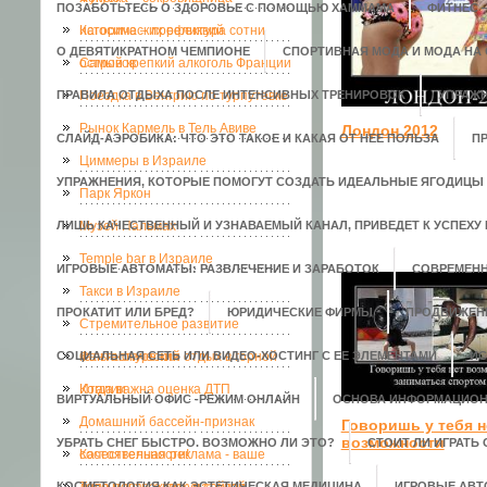
ПОЗАБОТЬТЕСЬ О ЗДОРОВЬЕ С ПОМОЩЬЮ ХАММАМА
ФИТНЕС 
исторических реликвий
Кагосима – префектура сотни
О ДЕВЯТИКРАТНОМ ЧЕМПИОНЕ
СПОРТИВНАЯ МОДА И МОДА НА
островов
Самый крепкий алкоголь Франции
ПРАВИЛА ОТДЫХА ПОСЛЕ ИНТЕНСИВНЫХ ТРЕНИРОВОК
Поездка в Венгрию по турпутевке
УПРАЖН
Рынок Кармель в Тель Авиве
Лондон 2012
СЛАЙД-АЭРОБИКА: ЧТО ЭТО ТАКОЕ И КАКАЯ ОТ НЕЕ ПОЛЬЗА
П
Циммеры в Израиле
УПРАЖНЕНИЯ, КОТОРЫЕ ПОМОГУТ СОЗДАТЬ ИДЕАЛЬНЫЕ ЯГОДИЦЫ
Парк Яркон
ЛИШЬ КАЧЕСТВЕННЫЙ И УЗНАВАЕМЫЙ КАНАЛ, ПРИВЕДЕТ К УСПЕХУ 
Музей Пальмах
Temple bar в Израиле
ИГРОВЫЕ АВТОМАТЫ: РАЗВЛЕЧЕНИЕ И ЗАРАБОТОК
СОВРЕМЕН
Такси в Израиле
ПРОКАТИТ ИЛИ БРЕД?
ЮРИДИЧЕСКИЕ ФИРМЫ
ПРОДВИЖЕН
Стремительное развитие
СОЦИАЛЬНАЯ СЕТЬ ИЛИ ВИДЕО-ХОСТИНГ С ЕЕ ЭЛЕМЕНТАМИ
кальянокурения
Фантастический отдых в горной
ИС
Италии
Когда важна оценка ДТП
ВИРТУАЛЬНЫЙ ОФИС -РЕЖИМ ОНЛАЙН
ОСНОВА ИНФОРМАЦИОН
Домашний бассейн-признак
Говоришь у тебя н
возможности
УБРАТЬ СНЕГ БЫСТРО. ВОЗМОЖНО ЛИ ЭТО?
СТОИТ ЛИ ИГРАТЬ
состоятельности!
Качественная реклама - ваше
КОСМЕТОЛОГИЯ КАК ЭСТЕТИЧЕСКАЯ МЕДИЦИНА
ИГРОВЫЕ АВ