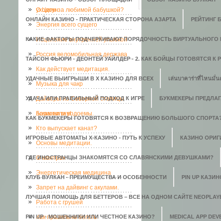
уходом за любимой бабушкой?
О Цигун
ОНЛАЙН КАЗИНО - ПРАКТИЧЕСКАЯ СТОРОНА АЗАРТА
РЕЙТИНГ 
Энергия всего сущего
КАКИЕ ФАКТОРЫ ПОДЧЕРКИВАЮТ ПОРЯДОЧНОСТЬ ВИРТУАЛЬНОГО 
Исцеление внутренней улыбкой
Россия веломобильная держава
ТАЙСОН ФЬЮРИ - ДЕОНТЕЙ УАЙЛДЕР - 2. КАК БОЙЦЫ ГОТОВЯТСЯ К
Как действует медитация.
УДАЧНЫЕ ВЫИГРЫШИ В X КАЗИНО ДЛЯ ВСЕХ
เล่นบาคาร่าที่ไหนมั่น
Музыка для чакр
УДАЧА ИЛИ ПРАВИЛЬНЫЙ ПОДХОД К ИГРЕ
Дайверы из Северной столицы
БУКМЕКЕРЫ ПРЕДЛАГ
почистили водоемы.
Баранки гну!
КАК БУКМЕКЕРЫ ГОТОВЯТСЯ К ВОЗВРАЩЕНИЮ БОЛЬШОГО СПОРТА
Кто выпускает канат?
ИГРОВЫЕ АВТОМАТЫ Х-КАЗИНО - ПУТЬ К УСПЕХУ
КАЗИНО ОРИГИ
Основы медитации.
ГДЕ ИНОСТРАНЦЫ ЗНАКОМЯТСЯ СО СЛАВЯНСКИМИ ДЕВУШКАМИ?
О мантрах
Энергетическая медицина
КЛУБ ВУЛКАН - ПРЕИМУЩЕСТВА И ОСОБЕННОСТИ
PIN UP КАЗИ
Запрет на дайвинг с акулами.
ЛУЧШАЯ ПОМОЩЬ ДЛЯ БЕТТЕРОВ – ВСЕ НА ОДНОМ САЙТЕ NEOPLAY
Работа с грушей
PIN UP - МОШЕННИКИ ИЛИ ЧЕСТНОЕ КАЗИНО?
Как правильно бегать
MEDICAL APP DE